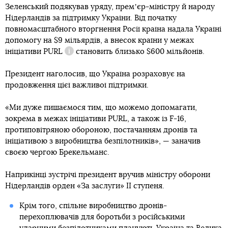
Зеленський подякував уряду, премʼєр-міністру й народу
Нідерландів за підтримку України. Від початку
повномасштабного вторгнення Росії країна надала Україні
допомогу на $9 мільярдів, а внесок країни у межах
ініціативи
PURL
становить близько $600 мільйонів.
Довідка
Президент наголосив, що Україна розраховує на
продовження цієї важливої підтримки.
«Ми дуже пишаємося тим, що можемо допомагати,
зокрема в межах ініціативи PURL, а також із F-16,
протиповітряною обороною, постачанням дронів та
ініціативою з виробництва безпілотників», — заначив
своєю чергою Брекельманс.
Наприкінці зустрічі президент вручив міністру оборони
Нідерландів орден «За заслуги» II ступеня.
Крім того, спільне виробництво дронів-
перехоплювачів для боротьби з російськими