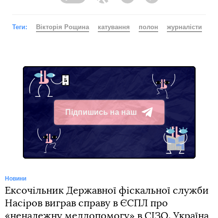
Facebook
Twitter
Telegram
Viber
Теги:
Вікторія Рощина
катування
полон
журналісти
Підпишись на наш
Telegram
Новини
Ексочільник Державної фіскальної служби
Насіров виграв справу в ЄСПЛ про
«неналежну меддопомогу» в СІЗО. Україна