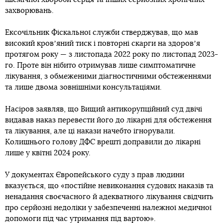
захворювань.
Ексочільник Фіскальної служби стверджував, що мав
високий кровʼяний тиск і повторні скарги на здоровʼя
протягом року — з листопада 2022 року по листопад 2023-
го. Проте він нібито отримував лише симптоматичне
лікування, з обмеженими діагностичними обстеженнями
та лише двома зовнішніми консультаціями.
Насіров заявляв, що Вищий антикорупційний суд двічі
видавав наказ перевести його до лікарні для обстеження
та лікування, але ці накази начебто ігнорували.
Колишнього голову ДФС врешті доправили до лікарні
лише у квітні 2024 року.
У документах Європейського суду з прав людини
вказується, що «постійне невиконання судових наказів та
ненадання своєчасного й адекватного лікування свідчить
про серйозні недоліки у забезпеченні належної медичної
допомоги під час утримання під вартою».