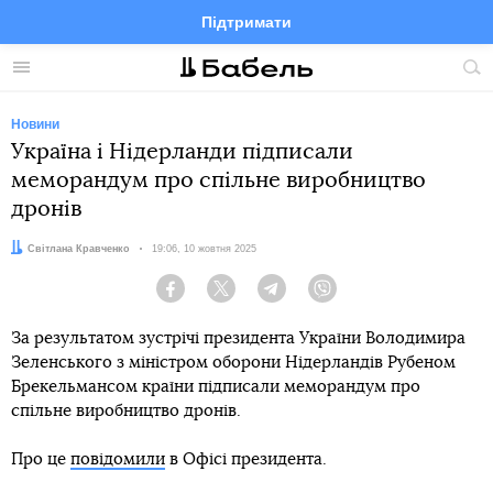
Підтримати
Facebook
Telegram
Twitter
Instagram
Меню
По
по
сай
Новини
Україна і Нідерланди підписали
меморандум про спільне виробництво
дронів
Автор:
Світлана Кравченко
Дата:
19:06, 10 жовтня 2025
Facebook
Twitter
Telegram
Viber
За результатом зустрічі президента України Володимира
Зеленського з міністром оборони Нідерландів Рубеном
Брекельмансом країни підписали меморандум про
спільне виробництво дронів.
Про це
повідомили
в Офісі президента.