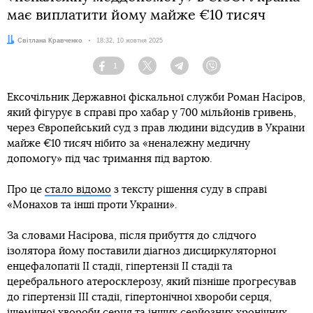
має виплатити йому майже €10 тисяч
Автор:
Світлана Кравченко
Дата:
18:32, 10 жовтня 2025
1
Facebook
Twitter
Telegram
Viber
Ексочільник Державної фіскальної служби Роман Насіров,
який фігурує в справі про хабар у 700 мільйонів гривень,
через Європейський суд з прав людини відсудив в України
майже €10 тисяч нібито за «неналежну медичну
допомогу» під час тримання під вартою.
Про це
стало відомо
з тексту рішення суду в справі
«Монахов та інші проти України».
За словами Насірова, після прибуття до слідчого
ізолятора йому поставили діагноз дисциркуляторної
енцефалопатії II стадії, гіпертензії II стадії та
церебрального атеросклерозу, який пізніше прогресував
до гіпертензії III стадії, гіпертонічної хвороби серця,
ішемічної хвороби серця та інших серйозних хронічних