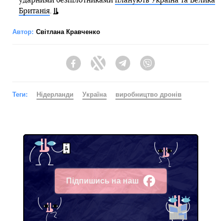
ударними безпілотниками
планують Україна та Велика
Британія
.
Автор:
Світлана Кравченко
Facebook
Twitter
Telegram
Viber
Теги:
Нідерланди
Україна
виробництво дронів
Підпишись на наш
Facebook