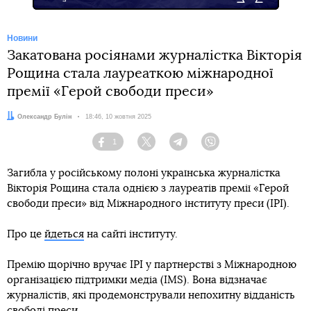
Новини
Закатована росіянами журналістка Вікторія
Рощина стала лауреаткою міжнародної
премії «Герой свободи преси»
Автор:
Олександр Булін
Дата:
18:46, 10 жовтня 2025
1
Facebook
Twitter
Telegram
Viber
Загибла у російському полоні українська журналістка
Вікторія Рощина стала однією з лауреатів премії «Герой
свободи преси» від Міжнародного інституту преси (IPI).
Про це
йдеться
на сайті інституту.
Премію щорічно вручає IPI у партнерстві з Міжнародною
організацією підтримки медіа (IMS). Вона відзначає
журналістів, які продемонстрували непохитну відданість
свободі преси.