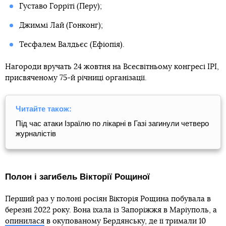
Густаво Горріті (Перу);
Джиммі Лай (Гонконг);
Тесфалем Валдьєс (Ефіопія).
Нагороди вручать 24 жовтня на Всесвітньому конгресі IPI,
присвяченому 75-й річниці організації.
Читайте також:
Під час атаки Ізраїлю по лікарні в Газі загинули четверо
журналістів
Полон і загибель Вікторії Рощиної
Перший раз у полоні росіян Вікторія Рощина побувала в
березні 2022 року. Вона їхала із Запоріжжя в Маріуполь, а
опинилася
в окупованому Бердянську, де її тримали 10