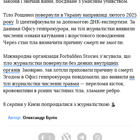
законів і звичаїв війни, поєднане з умисним убивством.
Тіло Рощиної
повернули в Україну наприкінці лютого 2025
року
. Її ідентифікували за допомогою ДНК-експертизи. За
даними Офісу генпрокурора, на тілі журналістки виявили
численні ознаки катування і жорстокого поводження.
Через стан тіла визначити причину смерті не змогли.
Міжнародна організація Forbidden Stories зʼясувала, що
тіло журналістки повернули без деяких внутрішніх
органів
. Імовірно, так хотіли приховати причину її смерті.
Згодом в Офісі генпрокурора повідомили, що виявили
на
тілі журналістки численні травми
— переломи кісток,
крововиливи в різних частинах тіла, зламане ребро.
8 серпня у Києві попрощалися з журналісткою.
Автор:
Олександр Булін
1