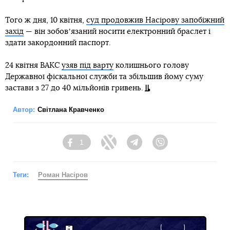
Того ж дня, 10 квітня,
суд продовжив Насірову запобіжний
захід
— він зобовʼязаний носити електронний браслет і
здати закордонний паспорт.
24 квітня ВАКС
узяв під варту
колишнього голову
Державної фіскальної служби та збільшив йому суму
застави з 27 до 40 мільйонів гривень.
Автор:
Світлана Кравченко
1
Facebook
Twitter
Telegram
Viber
Теги:
Роман Насіров