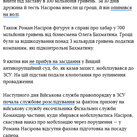
вийти під заставу в 100 мільйонів гривень. За 10 днів
дружина й тесть Насірова внесли ці гроші, й він
опинився
на волі
.
Також Роман Насіров фігурує в справі про хабар у 700
мільйонів гривень від бізнесмена Олега Бахматюка. Гроші
були за відшкодування понад 3 мільярдів гривень податків
компаніям, які підконтрольні Бахматюку.
9 квітня він
не прибув на засідання
у Вищий
антикорупційний суд, бо, як казав захист, мобілізувався до
ЗСУ. На цій підставі подали клопотання про зупинення
провадження.
Наступного дня Військова служба правопорядку в ЗСУ
почала службове розслідування
за фактом призову на
військову службу ексочільника Фіскальної служби.
Командир частини, куди збирався мобілізуватись Насіров,
скасував наказ про мобілізацію через порушення — у
Романа Насірова відсутня фахова підготовка на посаду
сапера.