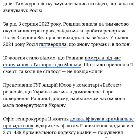
днів. Там журналістку змусили записати відео, що вона не
звинувачує Росію.
За рік, 3 серпня 2023 року, Рощина зникла на тимчасово
окупованих територіях, звідки мала зробити репортаж.
Після 3 серпня Вікторія не виходила на звʼязок. У травні
2024 року Росія
підтвердила
, що знову тримає її в полоні.
10 жовтня стало відомо, що Рощина
померла під час
етапування з Таганрога до Москви
. Що стало причиною її
смерті та коли це сталося — не повідомляли.
Представник ГУР Андрій Юсов у коментарі «Бабелю»
розповів, що Україна вже мала домовленості про
повернення Рощиної додому, найближчим часом вона
мала повернутися в Україну.
Офіс генпрокурора 11 жовтня
докваліфікував кримінальне
провадження
, відкрите за фактом її зникнення, додавши ч.
2 ст. 438 Кримінального кодексу країни — порушення