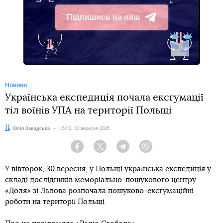
Підпишись на наш
Telegram
Новини
Українська експедиція почала ексгумації
тіл воїнів УПА на території Польщі
Автор:
Юлія Завадська
Дата:
15:40, 30 вересня 2025
Facebook
Twitter
Telegram
Viber
У вівторок, 30 вересня, у Польщі українська експедиція у
складі дослідників меморіально-пошукового центру
«Доля» зі Львова розпочала пошуково-ексгумаційні
роботи на території Польщі.