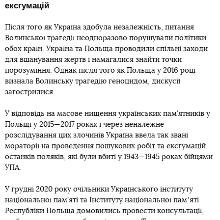
ексгумацій
Після того як Україна здобула незалежність, питання
Волинської трагедії неодноразово порушували політики
обох країн. Україна та Польща проводили спільні заходи
для вшанування жертв і намагалися знайти точки
порозуміння. Однак після того як Польща у 2016 році
визнала Волинську трагедію геноцидом, дискусії
загострилися.
У відповідь на масове нищення українських пам’ятників у
Польщі у 2015—2017 роках і через неналежне
розслідування цих злочинів Україна ввела так звані
мораторії на проведення пошукових робіт та ексгумацій
останків поляків, які були вбиті у 1943—1945 роках бійцями
УПА.
У грудні 2020 року очільники Українського інституту
національної пам’яті та Інституту національної памʼяті
Республіки Польща домовились провести консультації,