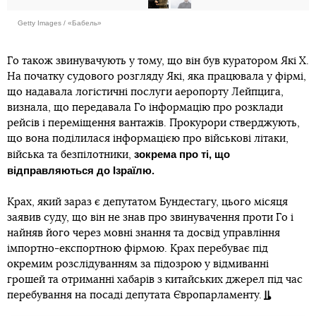
Getty Images / «Бабель»
Го також звинувачують у тому, що він був куратором Які Х.
На початку судового розгляду Які, яка працювала у фірмі,
що надавала логістичні послуги аеропорту Лейпцига,
визнала, що передавала Го інформацію про розклади
рейсів і переміщення вантажів. Прокурори стверджують,
що вона поділилася інформацією про військові літаки,
зокрема про ті, що
війська та безпілотники,
відправляються до Ізраїлю.
Крах, який зараз є депутатом Бундестагу, цього місяця
заявив суду, що він не знав про звинувачення проти Го і
найняв його через мовні знання та досвід управління
імпортно-експортною фірмою. Крах перебуває під
окремим розслідуванням за підозрою у відмиванні
грошей та отриманні хабарів з китайських джерел під час
перебування на посаді депутата Європарламенту.