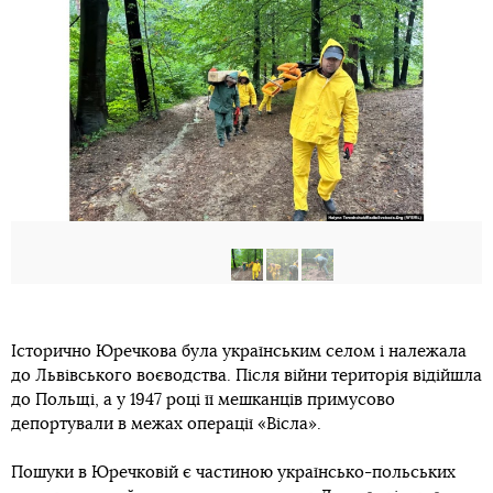
Історично Юречкова була українським селом і належала
до Львівського воєводства. Після війни територія відійшла
до Польщі, а у 1947 році її мешканців примусово
депортували в межах операції «Вісла».
Пошуки в Юречковій є частиною українсько-польських