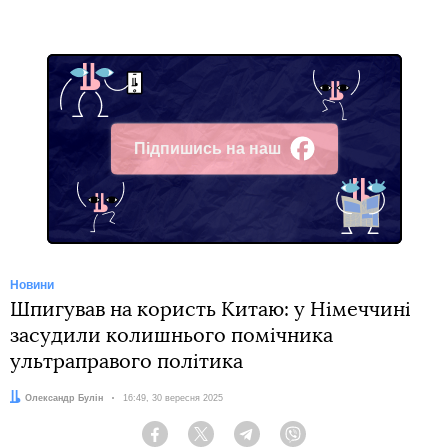
Підпишись на наш
Facebook
Новини
Шпигував на користь Китаю: у Німеччині
засудили колишнього помічника
ультраправого політика
Автор:
Олександр Булін
Дата:
16:49, 30 вересня 2025
Facebook
Twitter
Telegram
Viber