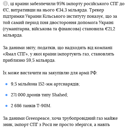
, ці країни забезпечили 95% імпорту російського СПГ до
Довідка
ЄС, витративши на нього €34,3 мільярда. Трекер
підтримки України Кільського інституту показує, що за
той самий період їхня двостороння допомога Україні
(гуманітарна, військова та фінансова) становила €21,2
мільярда.
За даними звіту, податків, що надходять від компанії
«Ямал СПГ», у якої країни імпортують газ, становлять
приблизно $9,5 мільярда.
Їх може вистачити на закупівлю для армії РФ:
9,5 мільйона 152-мм артснарядів;
271 000 дронів типу Shahed;
2 686 танків Т-90М.
За даними Greenpeace, хоча трубопровідний газ майже
зник, імпорт СПГ з Росії не просто зберігся, а навіть