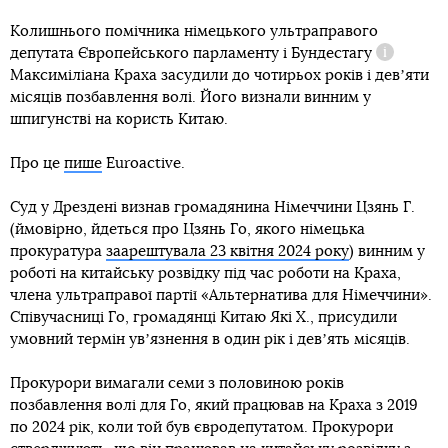
Колишнього помічника німецького ультраправого
депутата Європейського парламенту і
Бундестагу
Довідка
Максиміліана Краха засудили до чотирьох років і девʼяти
місяців позбавлення волі. Його визнали винним у
шпигунстві на користь Китаю.
Про це
пише
Euroactive.
Суд у Дрездені визнав громадянина Німеччини Цзянь Г.
(ймовірно, йдеться про Цзянь Го, якого німецька
прокуратура
заарештувала 23 квітня 2024 року
) винним у
роботі на китайську розвідку під час роботи на Краха,
члена ультраправої партії «Альтернатива для Німеччини».
Співучасниці Го, громадянці Китаю Які X., присудили
умовний термін увʼязнення в один рік і девʼять місяців.
Прокурори вимагали семи з половиною років
позбавлення волі для Го, який працював на Краха з 2019
по 2024 рік, коли той був євродепутатом. Прокурори