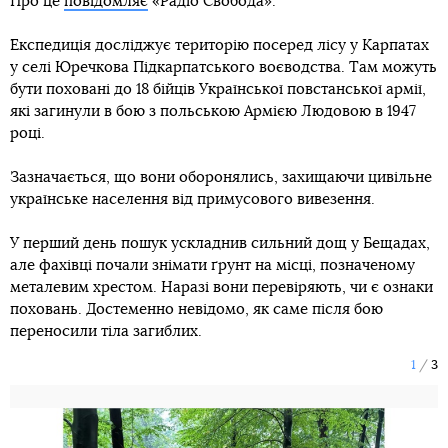
Про це
повідомляє
«Радіо Свобода».
Експедиція досліджує територію посеред лісу у Карпатах
у селі Юречкова Підкарпатського воєводства. Там можуть
бути поховані до 18 бійців Української повстанської армії,
які загинули в бою з польською Армією Людовою в 1947
році.
Зазначається, що вони оборонялись, захищаючи цивільне
українське населення від примусового вивезення.
У перший день пошук ускладнив сильний дощ у Бещадах,
але фахівці почали знімати ґрунт на місці, позначеному
металевим хрестом. Наразі вони перевіряють, чи є ознаки
поховань. Достеменно невідомо, як саме після бою
переносили тіла загиблих.
1
3