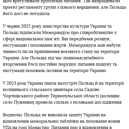
щоб врегулювати проблемні питання. Так напрацювали
проєкт регламенту групи з їхнього вирішення, але Польща
його досі не погодила.
У червні 2022 року міністерства культури України та
Польщі підписали Меморандум про співробітництво у
сфері національної памʼяті. Він передбачав розшук,
ексгумацію і поховання жертв. Меморандум мав набути
чинності після припинення воєнного стану на території
України. Але Польща під час повномасштабного
вторгнення Росії постійно порушує питання пошуку та
ексгумації поховань поляків на території України.
У 2023 році Україна пішла назустріч Польщі й на території
колишнього сільського цвинтаря села Садове
Чортківського району Тернопільської області (колишнє
село Пужники) провела спільні з поляками дослідження.
Водночас Польща не виконала запиту України на
відновлення меморіальної таблички на похованні воїнів
УПА на горі Монастир. Питання про її відновлення в