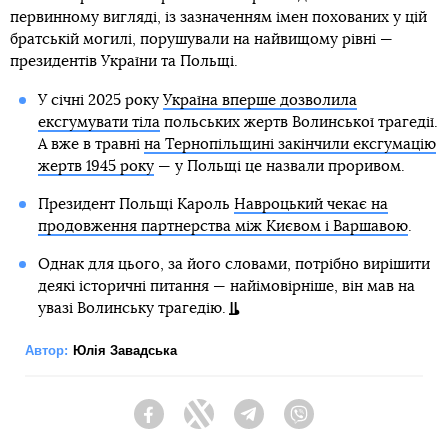
первинному вигляді, із зазначенням імен похованих у цій
братській могилі, порушували на найвищому рівні —
президентів України та Польщі.
У січні 2025 року
Україна вперше дозволила
ексгумувати тіла
польських жертв Волинської трагедії.
А вже в травні
на Тернопільщині закінчили ексгумацію
жертв 1945 року
— у Польщі це назвали проривом.
Президент Польщі Кароль
Навроцький чекає на
продовження партнерства між Києвом і Варшавою
.
Однак для цього, за його словами, потрібно вирішити
деякі історичні питання — найімовірніше, він мав на
увазі Волинську трагедію.
Автор:
Юлія Завадська
Facebook
Twitter
Telegram
Viber