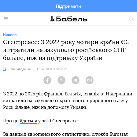
Підтримати
Facebook
Telegram
Twitter
Instagram
Меню
По
по
сай
Новини
Greenpeace: З 2022 року чотири країни ЄС
витратили на закупівлю російського СПГ
більше, ніж на підтримку України
Автор:
Юлія Завадська
Дата:
17:04, 30 вересня 2025
Facebook
Twitter
Telegram
Viber
З 2022 по 2025 рік Франція, Бельгія, Іспанія та Нідерланди
витратили на закупівлю скрапленого природного газу у
Росії більше, ніж на допомогу Україні.
Про це
йдеться
у звіті Greenpeace.
За даними європейського статистичної служби
Eurostat