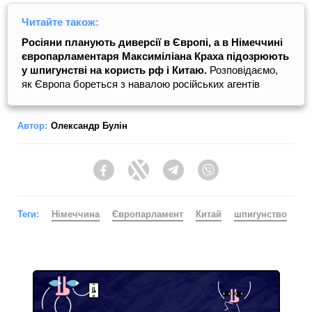
Читайте також:
Росіяни планують диверсії в Європі, а в Німеччині
європарламентаря Максиміліана Краха підозрюють
у шпигунстві на користь рф і Китаю.
Розповідаємо,
як Європа бореться з навалою російських агентів
Автор:
Олександр Булін
Facebook
Twitter
Telegram
Viber
Теги:
Німеччина
Європарламент
Китай
шпигунство