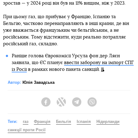
зростав — у 2024 році він був на 11% вищим, ніж у 2023.
При цьому газ, що прибуває у Францію, Іспанію та
Бельгію, частково перенаправляють в інші країни, де він
уже вважається французьким чи бельгійським, а не
російським. Тому відстежити, куди реально потрапляє
російський газ, складно.
Раніше голова Єврокомісії Урсула фон дер Ляєн
заявила, що ЄС планує
ввести заборону на імпорт СПГ
із Росії
в рамках нового пакета санкцій.
Автор:
Юлія Завадська
Facebook
Twitter
Telegram
Viber
Теги:
газ
Франція
Бельгія
Іспанія
Нідерланди
санкції проти Росії