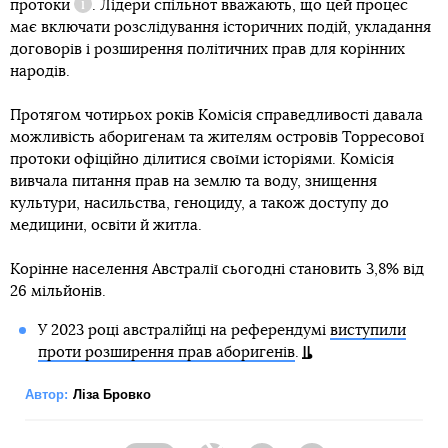
протоки
. Лідери спільнот вважають, що цей процес
Довідка
має включати розслідування історичних подій, укладання
договорів і розширення політичних прав для корінних
народів.
Протягом чотирьох років Комісія справедливості давала
можливість аборигенам та жителям островів Торресової
протоки офіційно ділитися своїми історіями. Комісія
вивчала питання прав на землю та воду, знищення
культури, насильства, геноциду, а також доступу до
медицини, освіти й житла.
Корінне населення Австралії сьогодні становить 3,8% від
26 мільйонів.
У 2023 році австралійці на референдумі
виступили
проти розширення прав аборигенів
.
Автор:
Ліза Бровко