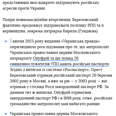
представники якої відкрито підтримують російську
агресію проти України.
Попри повномасштабне вторгнення, Березовський
фактично продовжує підтримувати політику РПЦ та її
керівництва, зокрема патріарха Кирила (Гундяєва).
7 квітня 2023 року видання «Українська правда»
оприлюднило розслідування про те, що митрополит
Української православної церкви Московського
патріархату
Онуфрій та ще понад 20
священнослужителів УПЦ мають російські паспорти
.
Згідно з витягом із системи «Роспаспорт», Орест
Березовський отримав російський паспорт 20 березня
2002 року в Москві, а вже за рік — у 2003 році — він
отримав у столиці Росії закордонний паспорт РФ. За
даними тієї ж виписки, Онуфрій отримував
закордонний паспорт РФ і в 1998 році, отже, російське
громадянство митрополит мав набагато раніше.
Українська православна церква Московського