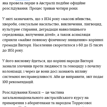
яка провела перше в Австралії подібне офіційне
розслідування. Процес тривав чотири роки.
У звіті зазначають, що з 1834 року «масові вбивства,
хвороби, сексуальне насильство, виключення, лінгвоцид,
культурне стирання, деградація навколишнього
середовища, вилучення дітей», а також асиміляція
сприяли «майже повному фізичному знищенню» корінної
громади Вікторії. Населення скоротилося з 60 до 15 тисяч
до 1851 року.
У його висновку йдеться, що корінні народи Вікторії
зазнали злочинів проти людяності та геноциду з початку
колонізації, і через це вони досі зазнають впливу
системної несправедливості. Аби це виправити, звіт подає
100 рекомендацій.
Розслідування Комісії — це частина
загальнонаціонального австралійського курсу на
примирення з аборигенами та
народом Торресової