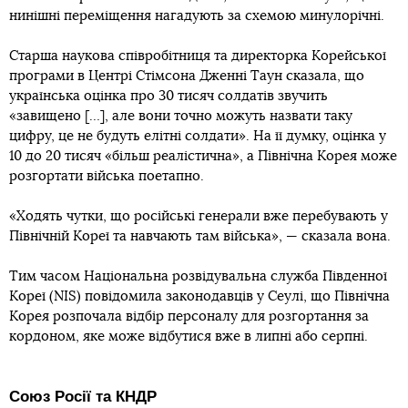
нинішні переміщення нагадують за схемою минулорічні.
Старша наукова співробітниця та директорка Корейської
програми в Центрі Стімсона Дженні Таун сказала, що
українська оцінка про 30 тисяч солдатів звучить
«завищено […], але вони точно можуть назвати таку
цифру, це не будуть елітні солдати». На її думку, оцінка у
10 до 20 тисяч «більш реалістична», а Північна Корея може
розгортати війська поетапно.
«Ходять чутки, що російські генерали вже перебувають у
Північній Кореї та навчають там війська», — сказала вона.
Тим часом Національна розвідувальна служба Південної
Кореї (NIS) повідомила законодавців у Сеулі, що Північна
Корея розпочала відбір персоналу для розгортання за
кордоном, яке може відбутися вже в липні або серпні.
Союз Росії та КНДР