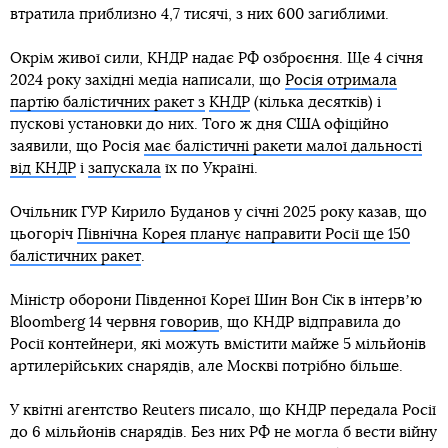
втратила приблизно 4,7 тисячі, з них 600 загиблими.
Окрім живої сили, КНДР надає РФ озброєння. Ще 4 січня
2024 року західні медіа написали, що
Росія отримала
партію балістичних ракет з
КНДР
(кілька десятків) і
пускові установки до них. Того ж дня США офіційно
заявили, що Росія
має балістичні ракети малої дальності
від КНДР
і
запускала
їх по Україні.
Очільник ГУР Кирило Буданов у січні 2025 року казав, що
цьогоріч
Північна Корея планує направити Росії ще 150
балістичних ракет
.
Міністр оборони Південної Кореї Шин Вон Сік в інтервʼю
Bloomberg 14 червня
говорив
, що КНДР відправила до
Росії контейнери, які можуть вмістити майже 5 мільйонів
артилерійських снарядів, але Москві потрібно більше.
У квітні агентство Reuters писало, що КНДР передала Росії
до 6 мільйонів снарядів. Без них РФ не могла б вести війну