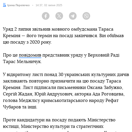
Автор:
Ірина Перепечко
Дата:
14:37, 02 липня 2025
Facebook
Twitter
Telegram
Viber
Уряд 2 липня звільнив мовного омбудсмана Тараса
Креміня — його термін на посаді закінчився. Він обіймав
цю посаду з 2020 року.
Про це
повідомив
представник уряду у Верховній Раді
Тарас Мельничук.
У відкритому листі понад 30 українських культурних діячів
закликають повторно призначити на цю посаду Тараса
Креміня. Лист підписали письменники Оксана Забужко,
Сергій Жадан, Юрій Андрухович, акторка Ада Роговцева,
голова Меджлісу кримськотатарського народу Рефат
Чубаров та інші.
Проте кандидатури на посаду подають Міністерство
юстиції, Міністерство культури та стратегічних