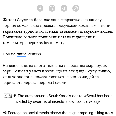
Facebook
Twitter
Telegram
Viber
Жителі Сеулу та його околиць скаржаться на навалу
чорних комах, яких прозвали «жучками кохання» — вони
вкривають туристичні стежки та майже «атакують» людей.
Причиною їхнього поширення стало підвищення
температури через зміну клімату.
Про це
пише
Reuters.
На відео, знятих цього тижня на пішохідних маршрутах
гори Кєянсан у місті Інчхон, що на захід від Сеулу, видно,
як ці чорнокрилі комахи рояться навколо людей та
вкривають дерева, перила і сходи.
🇰🇷 🪰 The area around
#SouthKorea
’s capital
#Seoul
has been
invaded by swarms of insects known as ‘
#lovebugs
’.
📲 Footage on social media shows the bugs carpeting hiking trails