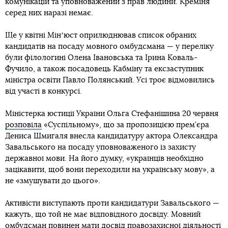
комунікацій та уповноважений з прав людини. Креміня
серед них наразі немає.
Ще у квітні Мінʼюст оприлюднював список обраних
кандидатів на посаду мовного омбудсмана — у переліку
були філологині Олена Івановська та Ірина Коваль-
Фучило, а також посадовець Кабміну та ексзаступник
міністра освіти Павло Полянський. Усі троє відмовились
від участі в конкурсі.
Міністерка юстиції України Ольга Стефанішина 20 червня
розповіла
«Суспільному», що за пропозицією прем’єра
Дениса Шмигаля внесла кандидатуру актора Олександра
Завальського на посаду уповноваженого із захисту
державної мови. На його думку, «українців необхідно
зацікавити, щоб вони переходили на українську мову», а
не «змушувати до цього».
Активісти виступають проти кандидатури Завальського —
кажуть, що той не має відповідного досвіду. Мовний
омбудсман повинен мати досвід правозахисної діяльності