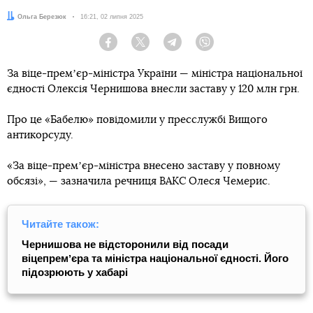
Автор:
Ольга Березюк
Дата:
16:21, 02 липня 2025
Facebook
Twitter
Telegram
Viber
За віце-премʼєр-міністра України — міністра національної
єдності Олексія Чернишова внесли заставу у 120 млн грн.
Про це «Бабелю» повідомили у пресслужбі Вищого
антикорсуду.
«За віце-премʼєр-міністра внесено заставу у повному
обсязі», — зазначила речниця ВАКС Олеся Чемерис.
Читайте також:
Чернишова не відсторонили від посади
віцепремʼєра та міністра національної єдності. Його
підозрюють у хабарі