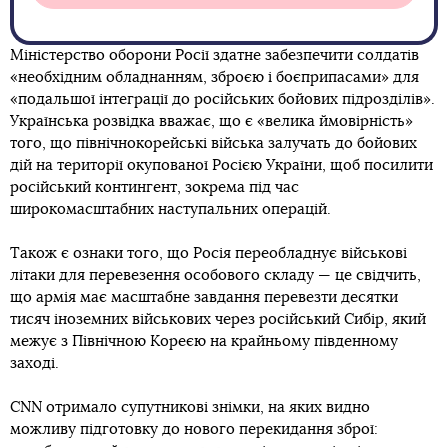
Міністерство оборони Росії здатне забезпечити солдатів
«необхідним обладнанням, зброєю і боєприпасами» для
«подальшої інтеграції до російських бойових підрозділів».
Українська розвідка вважає, що є «велика ймовірність»
того, що північнокорейські війська залучать до бойових
дій на території окупованої Росією України, щоб посилити
російський контингент, зокрема під час
широкомасштабних наступальних операцій.
Також є ознаки того, що Росія переобладнує військові
літаки для перевезення особового складу — це свідчить,
що армія має масштабне завдання перевезти десятки
тисяч іноземних військових через російський Сибір, який
межує з Північною Кореєю на крайньому південному
заході.
CNN отримало супутникові знімки, на яких видно
можливу підготовку до нового перекидання зброї: