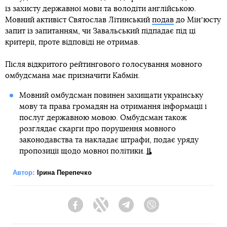
із захисту державної мови та володіти англійською.
Мовний активіст Святослав Літинський
подав
до Мінʼюсту
запит із запитанням, чи Завальський підпадає під ці
критерії, проте відповіді не отримав.
Після відкритого рейтингового голосування мовного
омбудсмана має призначити Кабмін.
Мовний омбудсман повинен захищати українську
мову та права громадян на отримання інформації і
послуг державною мовою. Омбудсман також
розглядає скарги про порушення мовного
законодавства та накладає штрафи, подає уряду
пропозиції щодо мовної політики.
Автор:
Ірина Перепечко
Facebook
Twitter
Telegram
Viber