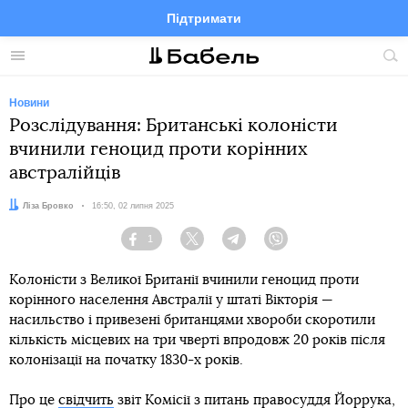
Підтримати
Facebook
Telegram
Twitter
Instagram
Меню
По
по
сай
Новини
Розслідування: Британські колоністи
вчинили геноцид проти корінних
австралійців
Автор:
Ліза Бровко
Дата:
16:50, 02 липня 2025
1
Facebook
Twitter
Telegram
Viber
Колоністи з Великої Британії вчинили геноцид проти
корінного населення Австралії у штаті Вікторія —
насильство і привезені британцями хвороби скоротили
кількість місцевих на три чверті впродовж 20 років після
колонізації на початку 1830-х років.
Про це
свідчить
звіт Комісії з питань правосуддя Йоррука,