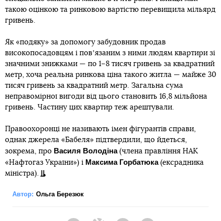
такою оцінкою та ринковою вартістю перевищила мільярд
гривень.
Як «подяку» за допомогу забудовник продав
високопосадовцям і повʼязаним з ними людям квартири зі
значними знижками — по 1–8 тисяч гривень за квадратний
метр, хоча реальна ринкова ціна такого житла — майже 30
тисяч гривень за квадратний метр. Загальна сума
неправомірної вигоди від цього становить 16,8 мільйона
гривень. Частину цих квартир теж арештували.
Правоохоронці не називають імен фігурантів справи,
однак джерела «Бабеля» підтвердили, що йдеться,
Василя Володіна
зокрема, про
(члена правління НАК
Максима Горбатюка
«Нафтогаз України») і
(ексрадника
міністра).
Автор:
Ольга Березюк