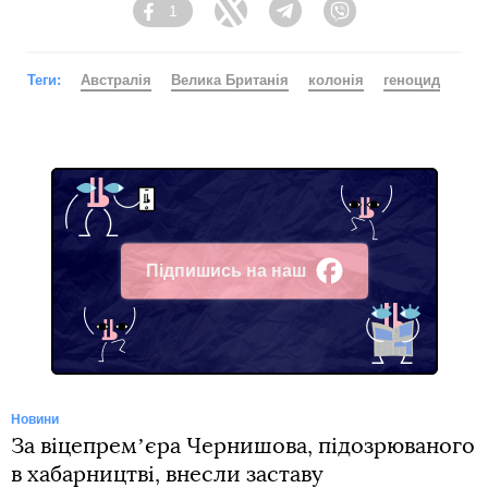
1
Facebook
Twitter
Telegram
Viber
Теги:
Австралія
Велика Британія
колонія
геноцид
Підпишись на наш
Facebook
Новини
За віцепремʼєра Чернишова, підозрюваного
в хабарництві, внесли заставу