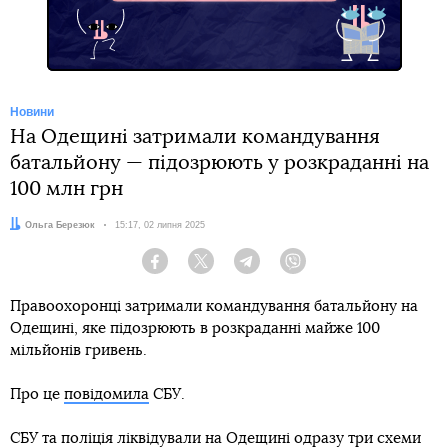
Новини
На Одещині затримали командування
батальйону — підозрюють у розкраданні на
100 млн грн
Автор:
Ольга Березюк
Дата:
15:17, 02 липня 2025
Facebook
Twitter
Telegram
Viber
Правоохоронці затримали командування батальйону на
Одещині, яке підозрюють в розкраданні майже 100
мільйонів гривень.
Про це
повідомила
СБУ.
СБУ та поліція ліквідували на Одещині одразу три схеми