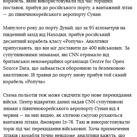
корабель, який використовували під час торішніх
поставок, прибув до російського порту, а вантажний літак
— до північнокорейського аеропорту Сунан.
Минулого року до порту Дунай, що за 95 кілометрів на
південний захід від Находки, прибув російський
десантний корабель класу «Ропуча». Аналітики
припускають, що він міг доставити до 400 військових. За
супутниковими знімками, які CNN отримало від
британської некомерційної організації Centre for Open
Source Data, що займається оборонною та безпековою
аналітикою, 18 травня до порту знову прибув той самий
корабель «Ропуча».
Схема польотів теж може свідчити про нове перекидання
військ. Центр відкритих даних надав CNN супутникові
знімки з північнокорейського аеропорту Сунан від 4
червня — на них видно, як злітною смугою рухаються
вантажні літаки, ймовірно Іл-76. Такі ж використовували
торік під час перекидання військових. Хоча призначення
літаків і корабля точно невідоме, аналітики кажуть, що