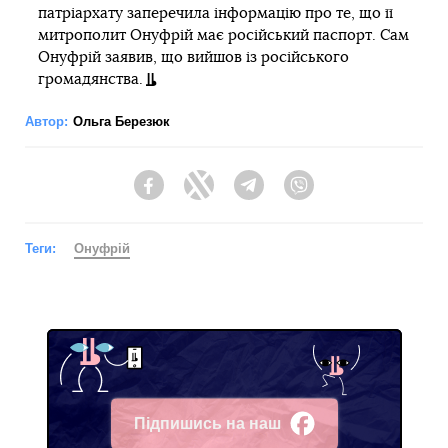
патріархату заперечила інформацію про те, що її
митрополит Онуфрій має російський паспорт. Сам
Онуфрій заявив, що вийшов із російського
громадянства.
Автор:
Ольга Березюк
Facebook
Twitter
Telegram
Viber
Теги:
Онуфрій
Підпишись на наш
Facebook