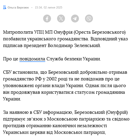
Автор:
Ольга Березюк
Дата:
15:34, 02 липня 2025
Facebook
Twitter
Telegram
Viber
Митрополита УПЦ МП Онуфрія (Ореста Березовського)
позбавили українського громадянства. Відповідний указ
підписав президент Володимир Зеленський.
Про це
повідомила
Служба безпеки України.
СБУ встановила, що Березовський добровільно отримав
громадянство РФ у 2002 році та не повідомив про це
уповноважені органи влади України. Однак після цього
він продовжував користуватися статусом громадянина
України.
За наявною в СБУ інформацією, Березовський (Онуфрій)
підтримує звʼязок з Московською патріархією та свідомо
протидіяв отриманню канонічної незалежності
Української церкви від Московської патріархії,