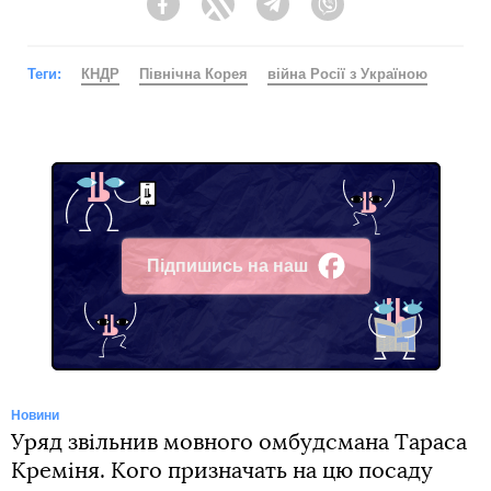
Facebook
Twitter
Telegram
Viber
Теги:
КНДР
Північна Корея
війна Росії з Україною
Підпишись на наш
Facebook
Новини
Уряд звільнив мовного омбудсмана Тараса
Креміня. Кого призначать на цю посаду