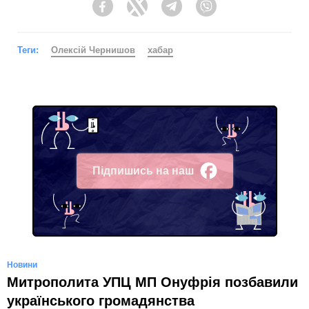
Facebook
Twitter
Telegram
Viber
Теги:
Олексій Чернишов
хабар
Підпишись на наш
Facebook
Новини
Митрополита УПЦ МП Онуфрія позбавили
українського громадянства