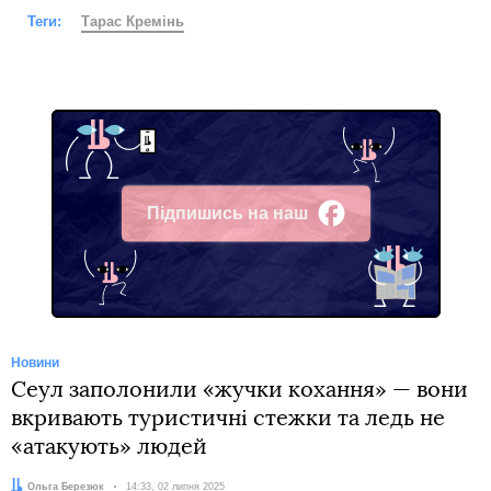
Теги:
Тарас Кремінь
Підпишись на наш
Facebook
Новини
Сеул заполонили «жучки кохання» — вони
вкривають туристичні стежки та ледь не
«атакують» людей
Автор:
Ольга Березюк
Дата:
14:33, 02 липня 2025