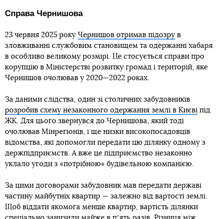
Справа Чернишова
23 червня 2025 року
Чернишов отримав підозру
в
зловживанні службовим становищем та одержанні хабаря
в особливо великому розмірі. Це стосується справи про
корупцію в Міністерстві розвитку громад і територій, яке
Чернишов очолював у 2020—2022 роках.
За даними слідства, один зі столичних забудовників
розробив схему незаконного одержання землі в Києві
під
ЖК. Для цього звернувся до Чернишова, який тоді
очолював Мінрегіонів, і ще низки високопосадовців
відомства, які допомогли передати цю ділянку одному з
держпідприємств. А вже це підприємство незаконно
уклало угоди з «потрібною» будівельною компанією.
За цими договорами забудовник мав передати державі
частину майбутніх квартир — залежно від вартості землі.
Щоб віддати якомога менше квартир, вартість ділянки
спеціально занизили майже в пʼять разів. Різниця між