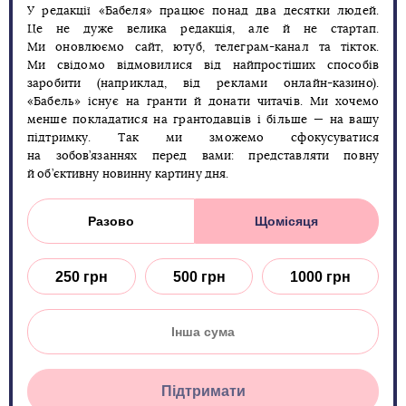
У редакції «Бабеля» працює понад два десятки людей.
Це не дуже велика редакція, але й не стартап.
Ми оновлюємо сайт, ютуб, телеграм-канал та тікток.
Ми свідомо відмовилися від найпростіших способів
заробити (наприклад, від реклами онлайн-казино).
«Бабель» існує на гранти й донати читачів. Ми хочемо
менше покладатися на грантодавців і більше — на вашу
підтримку. Так ми зможемо сфокусуватися
на зобов’язаннях перед вами: представляти повну
й об’єктивну новинну картину дня.
Разово
Щомісяця
250 грн
500 грн
1000 грн
Підтримати