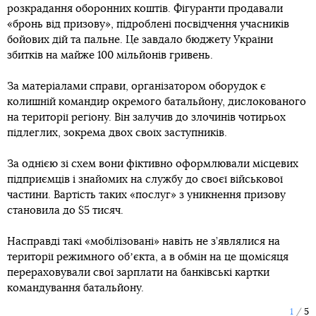
розкрадання оборонних коштів. Фігуранти продавали
«бронь від призову», підроблені посвідчення учасників
бойових дій та пальне. Це завдало бюджету України
збитків на майже 100 мільйонів гривень.
За матеріалами справи, організатором оборудок є
колишній командир окремого батальйону, дислокованого
на території регіону. Він залучив до злочинів чотирьох
підлеглих, зокрема двох своїх заступників.
За однією зі схем вони фіктивно оформлювали місцевих
підприємців і знайомих на службу до своєї військової
частини. Вартість таких «послуг» з уникнення призову
становила до $5 тисяч.
Насправді такі «мобілізовані» навіть не з’являлися на
території режимного обʼєкта, а в обмін на це щомісяця
перераховували свої зарплати на банківські картки
командування батальйону.
1
5