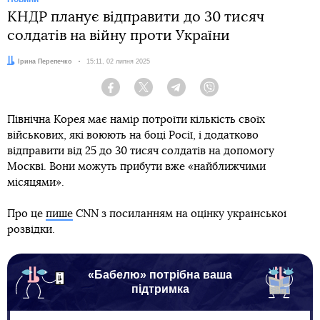
КНДР планує відправити до 30 тисяч
солдатів на війну проти України
Автор:
Ірина Перепечко
Дата:
15:11, 02 липня 2025
Facebook
Twitter
Telegram
Viber
Північна Корея має намір потроїти кількість своїх
військових, які воюють на боці Росії, і додатково
відправити від 25 до 30 тисяч солдатів на допомогу
Москві. Вони можуть прибути вже «найближчими
місяцями».
Про це
пише
CNN з посиланням на оцінку української
розвідки.
«Бабелю» потрібна ваша
підтримка