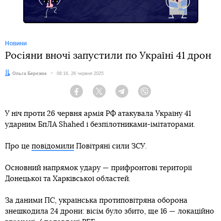
Новини
Росіяни вночі запустили по Україні 41 дрон
Автор:
Ольга Березюк
Дата:
08:16, 26 червня 2025
Facebook
Twitter
Telegram
Viber
У ніч проти 26 червня армія РФ атакувала Україну 41
ударним БпЛА Shahed і безпілотниками-імітаторами.
Про це
повідомили
Повітряні сили ЗСУ.
Основний напрямок удару — прифронтові території
Донецької та Харківської областей.
За даними ПС, українська протиповітряна оборона
знешкодила 24 дрони: вісім було збито, ще 16 — локаційно