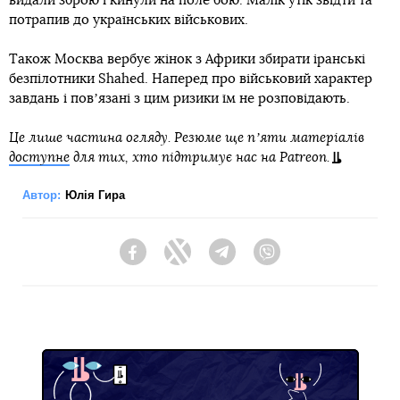
видали зброю і кинули на поле бою. Малік утік звідти та
потрапив до українських військових.
Також Москва вербує жінок з Африки збирати іранські
безпілотники Shahed. Наперед про військовий характер
завдань і повʼязані з цим ризики їм не розповідають.
Це лише частина огляду. Резюме ще пʼяти матеріалів
доступне
для тих, хто підтримує нас на Patreon.
Автор:
Юлія Гира
Facebook
Twitter
Telegram
Viber