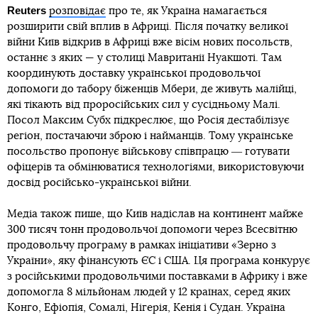
Reuters
розповідає
про те, як Україна намагається
розширити свій вплив в Африці. Після початку великої
війни Київ відкрив в Африці вже вісім нових посольств,
останнє з яких — у столиці Мавританії Нуакшоті. Там
координують доставку української продовольчої
допомоги до табору біженців Мбери, де живуть малійці,
які тікають від проросійських сил у сусідньому Малі.
Посол Максим Субх підкреслює, що Росія дестабілізує
регіон, постачаючи зброю і найманців. Тому українське
посольство пропонує військову співпрацю ― готувати
офіцерів та обмінюватися технологіями, використовуючи
досвід російсько-української війни.
Медіа також пише, що Київ надіслав на континент майже
300 тисяч тонн продовольчої допомоги через Всесвітню
продовольчу програму в рамках ініціативи «Зерно з
України», яку фінансують ЄС і США. Ця програма конкурує
з російськими продовольчими поставками в Африку і вже
допомогла 8 мільйонам людей у 12 країнах, серед яких
Конго, Ефіопія, Сомалі, Нігерія, Кенія і Судан. Україна