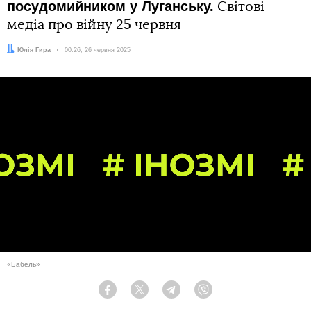
посудомийником у Луганську.
Світові
медіа про війну 25 червня
Автор:
Юлія Гира
Дата:
00:26, 26 червня 2025
«Бабель»
Facebook
Twitter
Telegram
Viber