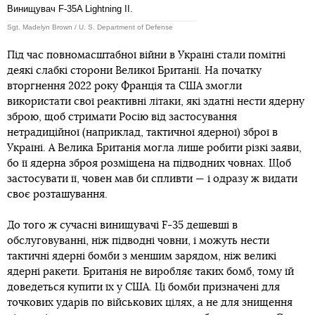
Винищувач F-35A Lightning II.
Sgt. Madelyn Brown / U. S. Department of Defense
Під час повномасштабної війни в Україні стали помітні
деякі слабкі сторони Великої Британії. На початку
вторгнення 2022 року Франція та США змогли
використати свої реактивні літаки, які здатні нести ядерну
зброю, щоб стримати Росію від застосування
нетрадиційної (наприклад, тактичної ядерної) зброї в
Україні. А Велика Британія могла лише робити різкі заяви,
бо її ядерна зброя розміщена на підводних човнах. Щоб
застосувати її, човен мав би спливти — і одразу ж видати
своє розташування.
До того ж сучасні винищувачі F-35 дешевші в
обслуговуванні, ніж підводні човни, і можуть нести
тактичні ядерні бомби з меншим зарядом, ніж великі
ядерні ракети. Британія не виробляє таких бомб, тому їй
доведеться купити їх у США. Ці бомби призначені для
точкових ударів по військових цілях, а не для знищення