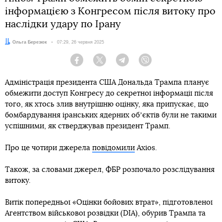
інформацією з Конгресом після витоку про
наслідки удару по Ірану
Автор:
Ольга Березюк
Дата:
07:29, 26 червня 2025
Facebook
Twitter
Telegram
Viber
Адміністрація президента США Дональда Трампа планує
обмежити доступ Конгресу до секретної інформації після
того, як хтось злив внутрішню оцінку, яка припускає, що
бомбардування іранських ядерних обʼєктів були не такими
успішними, як стверджував президент Трамп.
Про це чотири джерела
повідомили
Axios.
Також, за словами джерел, ФБР розпочало розслідування
витоку.
Витік попередньої «Оцінки бойових втрат», підготовленої
Агентством військової розвідки (DIA), обурив Трампа та