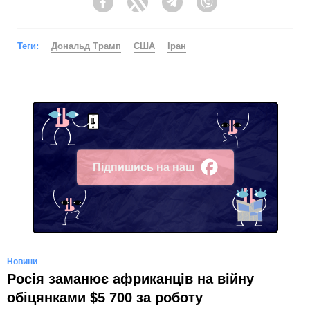
Facebook
Twitter
Telegram
Viber
Теги:
Дональд Трамп
США
Іран
Підпишись на наш
Facebook
Новини
Росія заманює африканців на війну
обіцянками $5 700 за роботу