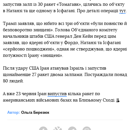
запустив залп із 30 ракет «Томагавк», цілячись по обʼєкту
в Натанзі та ще одному в Ісфагані. Про деталі операції
тут
.
Трамп заявляв, що нібито всі три обʼєкти «були повністю й
безповоротно знищені». Голова Обʼєднаного комітету
начальників штабів США генерал Ден Кейн перед цим
заявляв, що ядерні обʼєкти у Фордо, Натанзі та Ісфагані
«серйозно пошкоджені», однак не стверджував, що ядерні
потужності Ірану «знищені».
Після удару США Іран атакував Ізраїль і запустив
щонайменше 27 ракет двома залпами. Постраждали понад
80 людей.
А вже 23 червня Іран
випустив
кілька ракет по
американських військових базах на Близькому Сході.
Автор:
Ольга Березюк