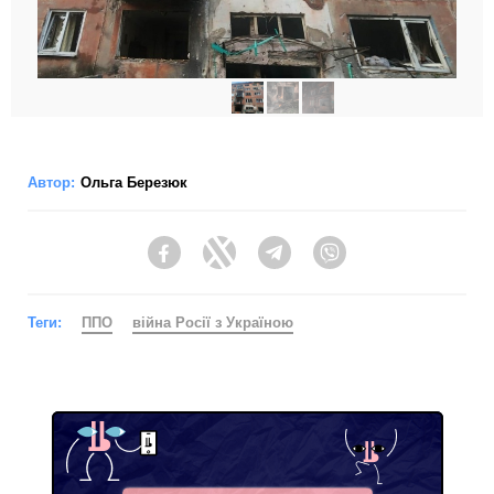
Автор:
Ольга Березюк
Facebook
Twitter
Telegram
Viber
Теги:
ППО
війна Росії з Україною