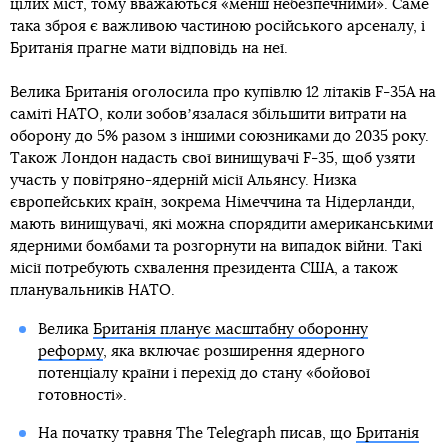
цілих міст, тому вважаються «менш небезпечними». Саме
така зброя є важливою частиною російського арсеналу, і
Британія прагне мати відповідь на неї.
Велика Британія оголосила про купівлю 12 літаків F-35A на
саміті НАТО, коли зобовʼязалася збільшити витрати на
оборону до 5% разом з іншими союзниками до 2035 року.
Також Лондон надасть свої винищувачі F-35, щоб узяти
участь у повітряно-ядерній місії Альянсу. Низка
європейських країн, зокрема Німеччина та Нідерланди,
мають винищувачі, які можна спорядити американськими
ядерними бомбами та розгорнути на випадок війни. Такі
місії потребують схвалення президента США, а також
планувальників НАТО.
Велика
Британія планує масштабну оборонну
реформу
, яка включає розширення ядерного
потенціалу країни і перехід до стану «бойової
готовності».
На початку травня The Telegraph писав, що
Британія