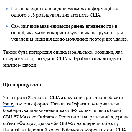
Це лише один попередній «знімок» інформації від
одного з 18 розвідувальних агентств США.
Сам звіт визнавав «низький рівень впевненості» в
оцінці, яку мали використовувати як інструмент для
ухвалення рішення щодо можливих повторних ударів.
Також була попередня оцінка ізраїльської розвідки, яка
стверджувала, що удари США та Ізраїлю завдали «дуже
значної» шкоди.
Що передувало
У ніч проти 22 червня
США атакували три ядерні обʼєкти
Ірану
в містах Фордо, Натанз та Ісфаган. Американські
бомбардувальники-невидимки B-2 скинули
шість бомб
GBU-57 Massive Ordnance Penetrator на іранський ядерний
об’єкт «Фордо», дві бомби GBU-57 на ядерний обʼєкт у
Натанзі, а підводний човен Військово-морських сил США