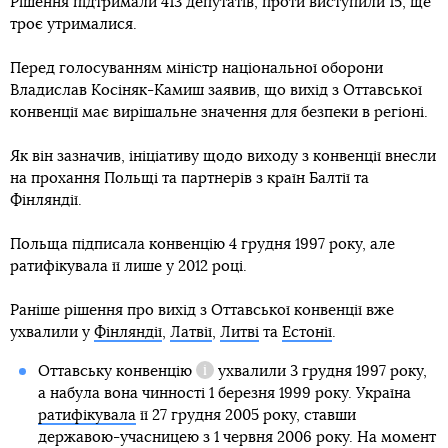
Рішення підтримали 413 депутатів, проти виступили 15, ще
троє утрималися.
Перед голосуванням міністр національної оборони
Владислав Косіняк-Камиш заявив, що вихід з Оттавської
конвенції має вирішальне значення для безпеки в регіоні.
Як він зазначив, ініціативу щодо виходу з конвенції внесли
на прохання Польщі та партнерів з країн Балтії та
Фінляндії.
Польща підписала конвенцію 4 грудня 1997 року, але
ратифікувала її лише у 2012 році.
Раніше рішення про вихід з Оттавської конвенції вже
ухвалили у
Фінляндії
,
Латвії
,
Литві
та
Естонії
.
Оттавську конвенцію
ухвалили 3 грудня 1997 року,
Довідка
а набула вона чинності 1 березня 1999 року. Україна
ратифікувала
її 27 грудня 2005 року, ставши
державою-учасницею з 1 червня 2006 року. На момент