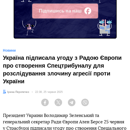
Підпишись на наш
Facebook
Новини
Україна підписала угоду з Радою Європи
про створення Спецтрибуналу для
розслідування злочину агресії проти
України
Автор:
Ірина Перепечко
Дата:
22:38, 25 червня 2025
Facebook
Twitter
Telegram
Viber
Президент України Володимир Зеленський та
генеральний секретар Ради Європи Ален Берсе 25 червня
у Страсбурзі підписали угоду про створення Спеціального