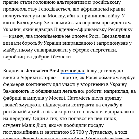
прагне стати головною альтернативою російському
продовольству і сподівається, що африканські країни
почнуть тиснути на Москву, аби та припинила війну. У
квітні Володимир Зеленський став першим президентом
України, який відвідав Південно-Африканську Республіку
― країну, яка щонайменше не опонує Росії. Він закликав
визнати боротьбу України виправданою і запропонував у
майбутньому співпрацювати у сферах енергетики,
виробництва добрив і безпеки.
Jerusalem Post
Водночас
розповідає
іншу дотичну до
війни й Африки історію ― про те, як Росія обманом вербує
фермерів континенту для участі у вторгненні в Україну.
Заманюють їх обіцянками легальної роботи, наприклад, на
фабриці шампунів у Москві. Натомість після приїзду
людей змушують підписувати контракти на службу в
російській армії, а після короткого навчання відправляють
на передову. Один з тих, хто попався на цей гачок, ―
студент Малік Діоп, якому пообіцяли посаду
посудомийника із зарплатою $5 700 у Луганську, а тоді