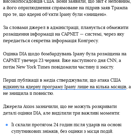
високопосадовців США. Вони заявили, що звіт є неповним,
а його оприлюднення спрямоване на підрив заяв Трампа
про те, що ядерні обʼєкти Ірану були «знищені».
За словами джерел в адміністрації, планується обмежити
розміщення інформації на CAPNET — системі, через яку
передається секретна інформація Конгресу.
Оцінка DIA щодо бомбардувань Ірану була розміщена на
CAPNET увечері 23 червня. Вже наступного дня CNN, а
потім New York Times повідомили частину її змісту.
Перші публікації в медіа стверджували, що атака США
відкинула ядерну програму Ірану лише на кілька місяців
, а
не знищила її повністю.
Джерела Axios зазначили, що не можуть розкривати
деталі оцінки DIA, але виділили три важливі моменти:
Її склали протягом 24 годин після ударів на основі
супутникових знімків, без оцінки з місця подій.