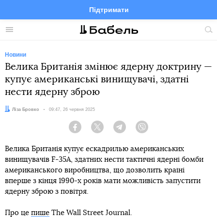
Підтримати
Facebook
Telegram
Twitter
Instagram
Меню
По
по
сай
Новини
Велика Британія змінює ядерну доктрину —
купує американські винищувачі, здатні
нести ядерну зброю
Автор:
Ліза Бровко
Дата:
09:47, 26 червня 2025
Facebook
Twitter
Telegram
Viber
Велика Британія купує ескадрилью американських
винищувачів F-35A, здатних нести тактичні ядерні бомби
американського виробництва, що дозволить країні
вперше з кінця 1990-х років мати можливість запустити
ядерну зброю з повітря.
Про це
пише
The Wall Street Journal.