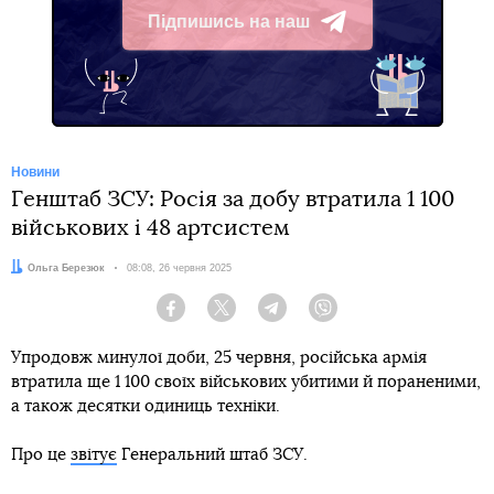
Підпишись на наш
Telegram
Новини
Генштаб ЗСУ: Росія за добу втратила 1 100
військових і 48 артсистем
Автор:
Ольга Березюк
Дата:
08:08, 26 червня 2025
Facebook
Twitter
Telegram
Viber
Упродовж минулої доби, 25 червня, російська армія
втратила ще 1 100 своїх військових убитими й пораненими,
а також десятки одиниць техніки.
Про це
звітує
Генеральний штаб ЗСУ.