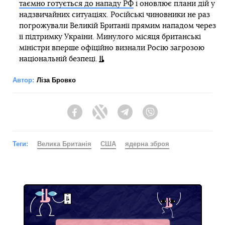
таємно готується до нападу РФ
і оновлює плани дій у
надзвичайних ситуаціях. Російські чиновники не раз
погрожували Великій Британії прямим нападом через
її підтримку України. Минулого місяця британські
міністри вперше офіційно визнали Росію загрозою
національній безпеці.
Автор:
Ліза Бровко
Facebook
Twitter
Telegram
Viber
Теги:
Велика Британія
США
ядерна зброя