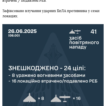
втрачені / подавлені РЕБ.
Зафіксовано влучання ударних БпЛА противника у семи
локаціях.