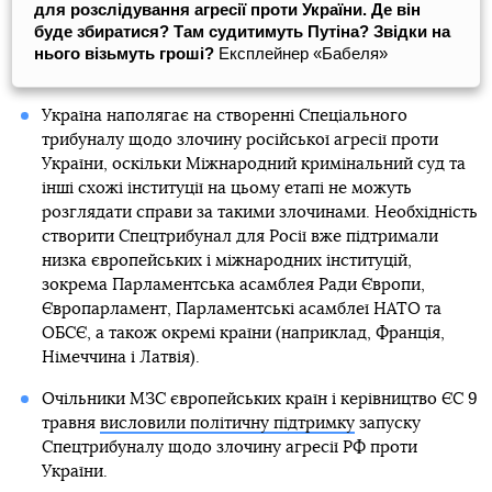
для розслідування агресії проти України. Де він
буде збиратися? Там судитимуть Путіна? Звідки на
нього візьмуть гроші?
Експлейнер «Бабеля»
Україна наполягає на створенні Спеціального
трибуналу щодо злочину російської агресії проти
України, оскільки Міжнародний кримінальний суд та
інші схожі інституції на цьому етапі не можуть
розглядати справи за такими злочинами. Необхідність
створити Спецтрибунал для Росії вже підтримали
низка європейських і міжнародних інституцій,
зокрема Парламентська асамблея Ради Європи,
Європарламент, Парламентські асамблеї НАТО та
ОБСЄ, а також окремі країни (наприклад, Франція,
Німеччина і Латвія).
Очільники МЗС європейських країн і керівництво ЄС 9
травня
висловили політичну підтримку
запуску
Спецтрибуналу щодо злочину агресії РФ проти
України.