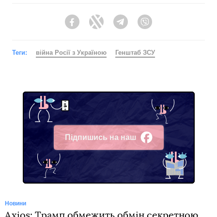
Facebook
Twitter
Telegram
Viber
Теги:
війна Росії з Україною
Генштаб ЗСУ
Підпишись на наш
Facebook
Новини
Axios: Трамп обмежить обмін секретною