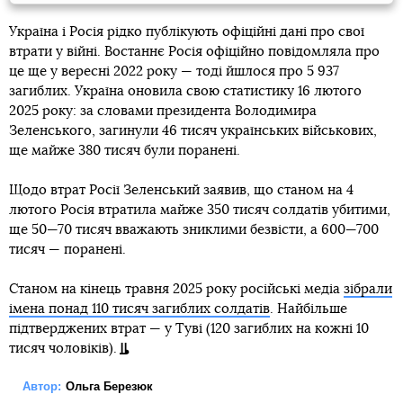
Україна і Росія рідко публікують офіційні дані про свої
втрати у війні. Востаннє Росія офіційно повідомляла про
це ще у вересні 2022 року — тоді йшлося про 5 937
загиблих. Україна оновила свою статистику 16 лютого
2025 року: за словами президента Володимира
Зеленського, загинули 46 тисяч українських військових,
ще майже 380 тисяч були поранені.
Щодо втрат Росії Зеленський заявив, що станом на 4
лютого Росія втратила майже 350 тисяч солдатів убитими,
ще 50—70 тисяч вважають зниклими безвісти, а 600—700
тисяч — поранені.
Станом на кінець травня 2025 року російські медіа
зібрали
імена понад 110 тисяч загиблих солдатів
. Найбільше
підтверджених втрат — у Туві (120 загиблих на кожні 10
тисяч чоловіків).
Автор:
Ольга Березюк