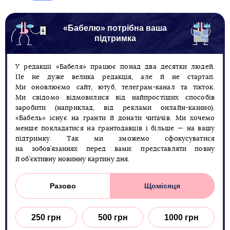
«Бабелю» потрібна ваша
підтримка
У редакції «Бабеля» працює понад два десятки людей.
Це не дуже велика редакція, але й не стартап.
Ми оновлюємо сайт, ютуб, телеграм-канал та тікток.
Ми свідомо відмовилися від найпростіших способів
заробити (наприклад, від реклами онлайн-казино).
«Бабель» існує на гранти й донати читачів. Ми хочемо
менше покладатися на грантодавців і більше — на вашу
підтримку. Так ми зможемо сфокусуватися
на зобов’язаннях перед вами: представляти повну
й об’єктивну новинну картину дня.
Разово
Щомісяця
250 грн
500 грн
1000 грн