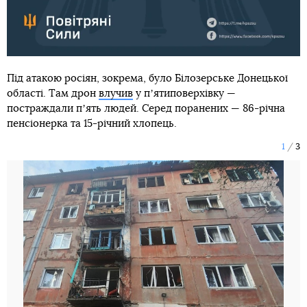
Під атакою росіян, зокрема, було Білозерське Донецької
області. Там дрон
влучив
у пʼятиповерхівку —
постраждали пʼять людей. Серед поранених — 86-річна
пенсіонерка та 15-річний хлопець.
1
3