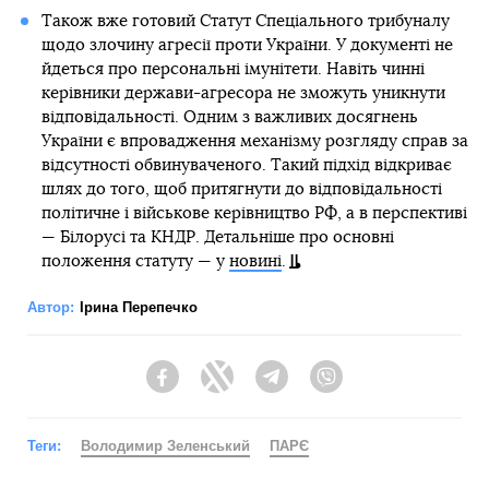
Також вже готовий Статут Спеціального трибуналу
щодо злочину агресії проти України. У документі не
йдеться про персональні імунітети. Навіть чинні
керівники держави-агресора не зможуть уникнути
відповідальності. Одним з важливих досягнень
України є впровадження механізму розгляду справ за
відсутності обвинуваченого. Такий підхід відкриває
шлях до того, щоб притягнути до відповідальності
політичне і військове керівництво РФ, а в перспективі
— Білорусі та КНДР. Детальніше про основні
положення статуту — у
новині
.
Автор:
Ірина Перепечко
Facebook
Twitter
Telegram
Viber
Теги:
Володимир Зеленський
ПАРЄ