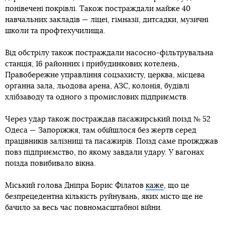
понівечені покрівлі. Також постраждали майже 40
навчальних закладів — ліцеї, гімназії, дитсадки, музичні
школи та профтехучилища.
Від обстрілу також постраждали насосно-фільтрувальна
станція, 16 районних і прибудинкових котелень,
Правобережне управління соцзахисту, церква, місцева
органна зала, льодова арена, АЗС, колонія, будівлі
хлібзаводу та одного з промислових підприємств.
Через удар також постраждав пасажирський поїзд № 52
Одеса — Запоріжжя, там обійшлося без жертв серед
працівників залізниці та пасажирів. Поїзд саме проїжджав
повз підприємство, по якому завдали удару. У вагонах
поїзда повибивало вікна.
Міський голова Дніпра Борис Філатов
каже
, що це
безпрецедентна кількість руйнувань, яких місто ще не
бачило за весь час повномасштабної війни.