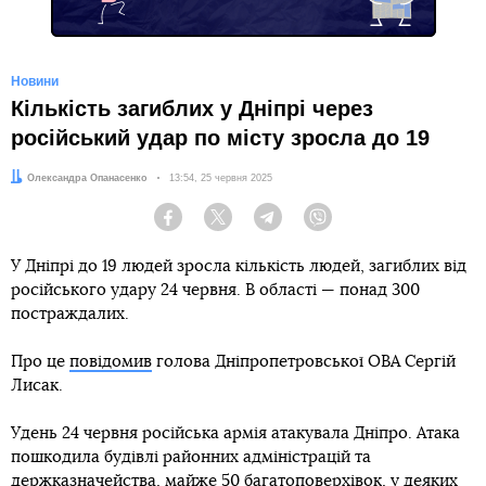
Новини
Кількість загиблих у Дніпрі через
російський удар по місту зросла до 19
Автор:
Олександра Опанасенко
Дата:
13:54, 25 червня 2025
Facebook
Twitter
Telegram
Viber
У Дніпрі до 19 людей зросла кількість людей, загиблих від
російського удару 24 червня. В області — понад 300
постраждалих.
Про це
повідомив
голова Дніпропетровської ОВА Сергій
Лисак.
Удень 24 червня російська армія атакувала Дніпро. Атака
пошкодила будівлі районних адміністрацій та
держказначейства, майже 50 багатоповерхівок, у деяких