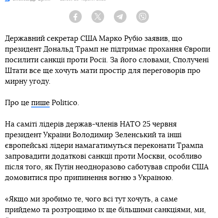
Facebook
Twitter
Telegram
Viber
Державний секретар США Марко Рубіо заявив, що
президент Дональд Трамп не підтримає прохання Європи
посилити санкції проти Росії. За його словами, Сполучені
Штати все ще хочуть мати простір для переговорів про
мирну угоду.
Про це
пише
Politico.
На саміті лідерів держав-членів НАТО 25 червня
президент України Володимир Зеленський та інші
європейські лідери намагатимуться переконати Трампа
запровадити додаткові санкції проти Москви, особливо
після того, як Путін неодноразово саботував спроби США
домовитися про припинення вогню з Україною.
«Якщо ми зробимо те, чого всі тут хочуть, а саме
прийдемо та розтрощимо їх ще більшими санкціями, ми,