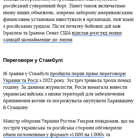
російський суверенний борг. Пакет також включатиме
низку інших обмежень, зокрема заборону американським
фінансовим установам інвестувати в організації, повʼязані
з російським урядом. Після початку бойових дій між
Ізраїлем та Іраном Сенат США
відклав розгляд нових
санкцій щонайменше до липня
.
Переговори у Стамбулі
16 травня у Стамбулі
пройшли перші прямі переговори
України та Росії
з 2022 року. Зустріч тривала трохи понад
годину. За даними журналістів, Росія вимагала вивести
українські війська з низки територій для забезпечення
припинення вогню та погрожувала окупувати Харківщину
й Сумщину.
Міністр оборони України Рустем Умєров повідомив, що на
зустрічі українська та російська сторони обговорили
обмін полоненими у форматі «1 000 на 1 000»
та