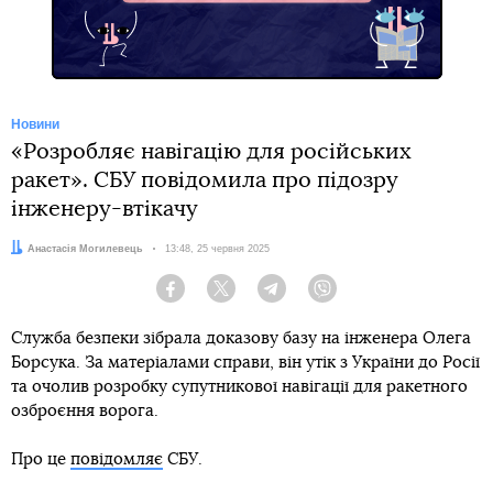
Новини
«Розробляє навігацію для російських
ракет». СБУ повідомила про підозру
інженеру-втікачу
Автор:
Анастасія Могилевець
Дата:
13:48, 25 червня 2025
Facebook
Twitter
Telegram
Viber
Служба безпеки зібрала доказову базу на інженера Олега
Борсука. За матеріалами справи, він утік з України до Росії
та очолив розробку супутникової навігації для ракетного
озброєння ворога.
Про це
повідомляє
СБУ.