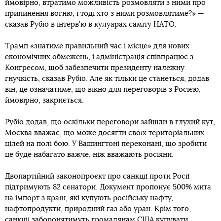
ймовірно, втратимо можливість розмовляти з ними про
припинення вогню, і тоді хто з ними розмовлятиме?» —
сказав Рубіо в інтерв’ю в кулуарах саміту НАТО.
Трамп «знатиме правильний час і місце» для нових
економічних обмежень, і адміністрація співпрацює з
Конгресом, щоб забезпечити президенту належну
гнучкість, сказав Рубіо. Але як тільки це станеться, додав
він, це означатиме, що вікно для переговорів з Росією,
ймовірно, закриється.
Рубіо додав, що оскільки переговори зайшли в глухий кут,
Москва вважає, що може досягти своїх територіальних
цілей на полі бою. У Вашингтоні переконані, що зробити
це буде набагато важче, ніж вважають росіяни.
Двопартійний законопроєкт про санкції проти Росії
підтримують 82 сенатори. Документ пропонує 500% мита
на імпорт з країн, які купують російську нафту,
нафтопродукти, природний газ або уран. Крім того,
санкції заборонятимуть громадянам США купувати