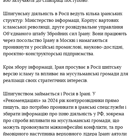
або залучають до співпраці поступово.
Шпигунську діяльність в Росії ведуть кілька іранських
структур: Міністерство інформації, Корпус вартових
ісламської революції, друге розвідувальне управління
Обʼєднаного штабу Збройних сил Ірану. Вони працюють
через посольство Ірану в Москві і намагаються
проникнути у російські промислові, науково-дослідні,
проєктно-конструкторські підприємства.
Крім збору інформації, Іран просуває в Росії шиїтську
версію ісламу та впливає на мусульманські громади для
реалізації своїх стратегічних інтересів.
Шпигунством займається і Росія в Ірані. У
«Рекомендаціях» за 2024 рік контррозвідники прямо
пишуть, що потрібно проникати в іранські спецслужби і
збирати інформацію про їхню діяльність у РФ, зокрема
про спроби впливати на мусульманські громади, що
можуть провокувати міжконфесійні конфлікти, та про
ймовірного наступника верховного лідера Ірану аятоли