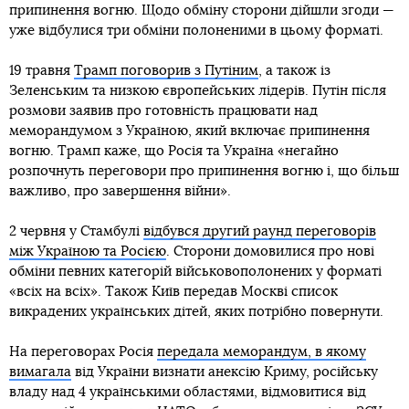
припинення вогню. Щодо обміну сторони дійшли згоди —
уже відбулися три обміни полоненими в цьому форматі.
19 травня
Трамп поговорив з Путіним
, а також із
Зеленським та низкою європейських лідерів. Путін після
розмови заявив про готовність працювати над
меморандумом з Україною, який включає припинення
вогню. Трамп каже, що Росія та Україна «негайно
розпочнуть переговори про припинення вогню і, що більш
важливо, про завершення війни».
2 червня у Стамбулі
відбувся другий раунд переговорів
між Україною та Росією
. Сторони домовилися про нові
обміни певних категорій військовополонених у форматі
«всіх на всіх». Також Київ передав Москві список
викрадених українських дітей, яких потрібно повернути.
На переговорах Росія
передала меморандум, в якому
вимагала
від України визнати анексію Криму, російську
владу над 4 українськими областями, відмовитися від