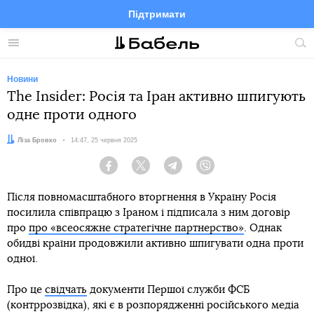
Підтримати
Facebook
Telegram
Twitter
Instagram
Меню
По
по
сай
Новини
The Insider: Росія та Іран активно шпигують
одне проти одного
Автор:
Ліза Бровко
Дата:
14:47, 25 червня 2025
Facebook
Twitter
Telegram
Viber
Після повномасштабного вторгнення в Україну Росія
посилила співпрацю з Іраном і підписала з ним договір
про
про «всеосяжне стратегічне партнерство»
. Однак
обидві країни продовжили активно шпигувати одна проти
одної.
Про це
свідчать
документи Першої служби ФСБ
(контррозвідка), які є в розпорядженні російського медіа