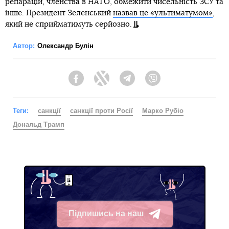
репарацій, членства в НАТО, обмежити чисельність ЗСУ та
інше. Президент Зеленський
назвав це «ультиматумом»
,
який не сприйматимуть серйозно.
Автор:
Олександр Булін
Facebook
Twitter
Telegram
Viber
Теги:
санкції
санкції проти Росії
Марко Рубіо
Дональд Трамп
Підпишись на наш
Telegram