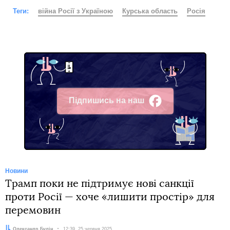
Теги:
війна Росії з Україною
Курська область
Росія
Підпишись на наш
Facebook
Новини
Трамп поки не підтримує нові санкції
проти Росії — хоче «лишити простір» для
перемовин
Автор:
Олександр Булін
Дата:
12:39, 25 червня 2025