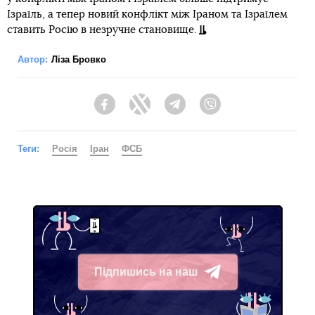
Ізраїль, а тепер новий конфлікт між Іраном та Ізраїлем
ставить Росію в незручне становище.
Автор:
Ліза Бровко
Facebook
Twitter
Telegram
Viber
Теги:
Росія
Іран
ФСБ
Підпишись на наш
Telegram