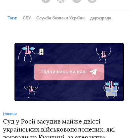
Facebook
Twitter
Telegram
Viber
Теги:
СБУ
Служба безпеки України
держзрада
Підпишись на наш
Telegram
Новини
Суд у Росії засудив майже двісті
українських військовополонених, які
воювали на Курщині, за «теракти»