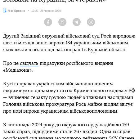
Автор:
Ліза Бровко
Дата:
13:27, 25 червня 2025
Facebook
Twitter
Telegram
Viber
Другий Західний окружний військовий суд Росії впродовж
шести місяців виніс вироки 184 українським військовим,
яких взяли в полон під час операції в Курській області.
Про це
свідчать
підрахунки російського видання
«Медіазона».
В усіх справах українським військовополоненим
інкримінують однакову статтю Кримінального кодексу РФ
— вчинення теракту групою людей з тяжкими наслідками.
Головна військова прокуратура Росії майже щодня звітує
про нові вироки українським військовополоненим.
З листопада 2024 року до окружного суду надійшло 159
таких справ, підсудними стали 267 людей. Одна із справ:
російський суд визнав молодшого лейтенанта ЗСУ Євгена