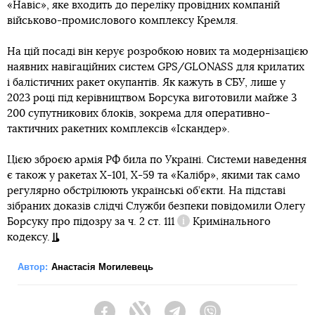
«Навіс», яке входить до переліку провідних компаній
військово-промислового комплексу Кремля.
На цій посаді він керує розробкою нових та модернізацією
наявних навігаційних систем GPS/GLONASS для крилатих
і балістичних ракет окупантів. Як кажуть в СБУ, лише у
2023 році під керівництвом Борсука виготовили майже 3
200 супутникових блоків, зокрема для оперативно-
тактичних ракетних комплексів «Іскандер».
Цією зброєю армія РФ била по Україні. Системи наведення
є також у ракетах Х-101, Х-59 та «Калібр», якими так само
регулярно обстрілюють українські об’єкти. На підставі
зібраних доказів слідчі Служби безпеки повідомили Олегу
Борсуку про підозру за
ч. 2 ст. 111
Кримінального
Довідка
кодексу.
Автор:
Анастасія Могилевець