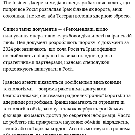
The Insider. Джерела медіа в спецслужбах пояснюють, що
попри все Росія розглядає Іран більше як ворога, аніж
союзника, і не хоче, аби Тегеран володів ядерною зброєю.
Один з таких документів — «Рекомендації щодо
планування оперативно-службової діяльності на іранській
лінії». Цей документ розробляють щороку. У документі за
2024 рік зазначають, що хоча Росія та Іран офіційно
поглиблюють співпрацю і називають одне одного
стратегічними партнерами, іранські спецслужби
продовжують шпигувати в Росії.
Іранські агенти цікавляться російськими військовими
технологіями — зокрема ракетними двигунами,
безпілотниками, системами радіоелектронної боротьби та
ядерними розробками. Іранці намагаються отримати ці
технології в обхід закону, а також вербують російських
фахівців, які мають доступ до секретної інформації. Часто
це роблять під прикриттям наукових обмінів, відряджень,
лекцій або поїздок за кордон. Агентів мотивують грошима