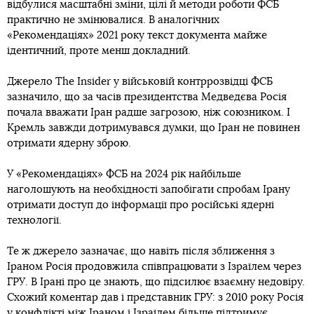
відбулися масштабні зміни, цілі й методи роботи ФСБ
практично не змінювалися. В аналогічних
«Рекомендаціях» 2021 року текст документа майже
ідентичний, проте менш докладний.
Джерело The Insider у військовій контррозвідці ФСБ
зазначило, що за часів президентства Медведєва Росія
почала вважати Іран радше загрозою, ніж союзником. І
Кремль завжди дотримувався думки, що Іран не повинен
отримати ядерну зброю.
У «Рекомендаціях» ФСБ на 2024 рік найбільше
наголошують на необхідності запобігати спробам Ірану
отримати доступ до інформації про російські ядерні
технології.
Те ж джерело зазначає, що навіть після зближення з
Іраном Росія продовжила співпрацювати з Ізраїлем через
ГРУ. В Ірані про це знають, що підсилює взаємну недовіру.
Схожий коментар дав і представник ГРУ: з 2010 року Росія
у конфлікті між Іраном і Ізраїлем більше підтримує