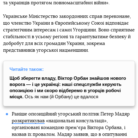
та українців протягом повномасштабної війни».
Українське Міністерство закордонних справ переконане,
що членство України в Європейському Союзі відповідає
стратегічним інтересам і самої Угорщини. Воно сприятиме
стабільності в усьому регіоні та гарантуватиме безпеку й
добробут для всіх громадян України, зокрема
представників угорської нацменшини.
Читайте також:
Щоб зберегти владу, Віктор Орбан знайшов нового
ворога — і це українці: наші спецслужби керують
опозицією і ми скоро відберемо в угорців робочі
місця.
Ось як нам (й Орбану) це вдалося
Раніше опозиційний угорський політик Петер Мадяр
розкритикував
«національні консультації»,
організовані командою премʼєра Віктора Орбана, і
назвав їх провалом. Мадяр заявив, що в опитуванні