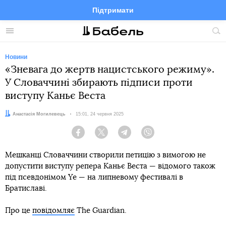
Підтримати
Facebook
Telegram
Twitter
Instagram
Меню
По
по
сай
Новини
«Зневага до жертв нацистського режиму».
У Словаччині збирають підписи проти
виступу Каньє Веста
Автор:
Анастасія Могилевець
Дата:
15:01, 24 червня 2025
Facebook
Twitter
Telegram
Viber
Мешканці Словаччини створили петицію з вимогою не
допустити виступу репера Каньє Веста — відомого також
під псевдонімом Ye — на липневому фестивалі в
Братиславі.
Про це
повідомляє
The Guardian.