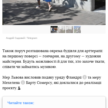
Андрій Садовий / Telegram
Також поруч розташована окрема будівля для арттерапії:
на першому поверсі — гончарня, на другому — художня
майстерня. Будуть можливості й для тих, хто захоче ткати,
співати чи займатись музикою.
Мер Львова висловив подяку уряду
Фландрії
та меру
Довідка
Мехелена
Барту Сомерсу, які доклалися до реалізації
Довідка
проєкту.
Читайте також: