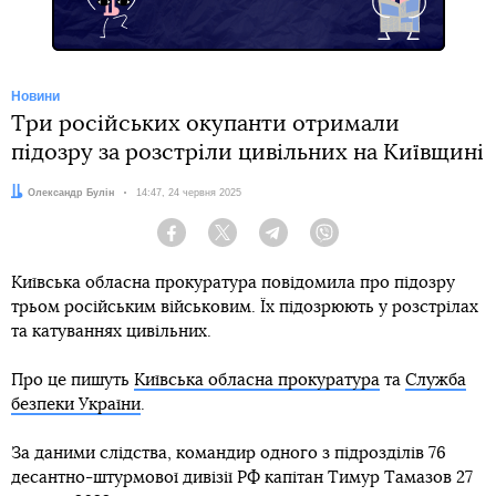
Новини
Три російських окупанти отримали
підозру за розстріли цивільних на Київщині
Автор:
Олександр Булін
Дата:
14:47, 24 червня 2025
Facebook
Twitter
Telegram
Viber
Київська обласна прокуратура повідомила про підозру
трьом російським військовим. Їх підозрюють у розстрілах
та катуваннях цивільних.
Про це пишуть
Київська обласна прокуратура
та
Служба
безпеки України
.
За даними слідства, командир одного з підрозділів 76
десантно-штурмової дивізії РФ капітан Тимур Тамазов 27