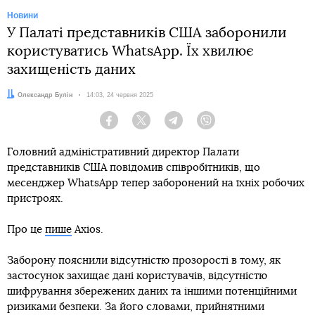
Новини
У Палаті представників США заборонили
користуватись WhatsApp. Їх хвилює
захищеність даних
Автор:
Олександр Булін
Дата:
14:03, 24 червня 2025
Facebook
Twitter
Telegram
Viber
Головний адміністративний директор Палати
представників США повідомив співробітників, що
месенджер WhatsApp тепер заборонений на їхніх робочих
пристроях.
Про це
пише
Axios.
Заборону пояснили відсутністю прозорості в тому, як
застосунок захищає дані користувачів, відсутністю
шифрування збережених даних та іншими потенційними
ризиками безпеки. За його словами, прийнятними