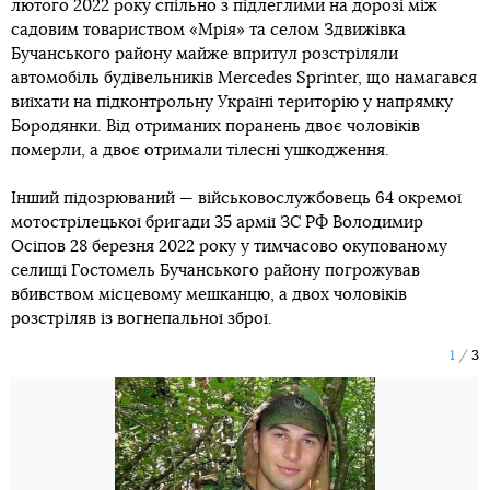
лютого 2022 року спільно з підлеглими на дорозі між
садовим товариством «Мрія» та селом Здвижівка
Бучанського району майже впритул розстріляли
автомобіль будівельників Mercedes Sprinter, що намагався
виїхати на підконтрольну Україні територію у напрямку
Бородянки. Від отриманих поранень двоє чоловіків
померли, а двоє отримали тілесні ушкодження.
Інший підозрюваний — військовослужбовець 64 окремої
мотострілецької бригади 35 армії ЗС РФ Володимир
Осіпов 28 березня 2022 року у тимчасово окупованому
селищі Гостомель Бучанського району погрожував
вбивством місцевому мешканцю, а двох чоловіків
розстріляв із вогнепальної зброї.
1
3