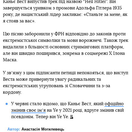
Каньє Вест випустив трек під назвою “Heil Hitler”. Він
завершується уривком з промови Адольфа Гітлера 1935
року, де нацистський лідер закликає: «Станьте за мене, як
я стояв за вас».
Цю пісню заборонили у ФРН відповідно до законів проти
екстремістської символіки та мови ворожнечі. Також трек
видалили з більшості основних стримінгових платформ,
але він швидко поширився, зокрема в соцмережі X Ілона
Маска.
У звʼязку з цим підписанти петиції непокояться, що виступ
Веста може привернути увагу радикальних та
екстремістських угруповань зі Словаччини та з-за
кордону.
У червні стало відомо, що Каньє Вест, який
офіційно
змінив своє імʼя
на Ye у 2021 році, вдруге змінив свій
псевдонім. Тепер він Ye Ye.
Автор:
Анастасія Могилевець