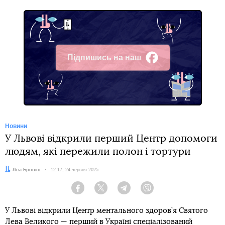
Підпишись на наш
Facebook
Новини
У Львові відкрили перший Центр допомоги
людям, які пережили полон і тортури
Автор:
Ліза Бровко
Дата:
12:17, 24 червня 2025
Facebook
Twitter
Telegram
Viber
У Львові відкрили Центр ментального здоров’я Святого
Лева Великого — перший в Україні спеціалізований