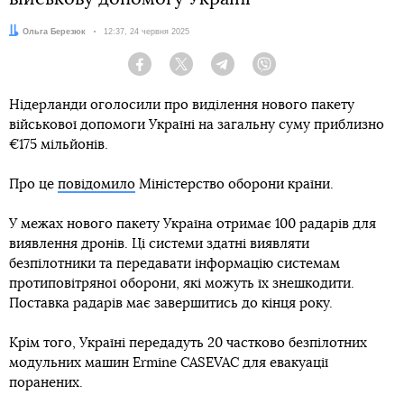
Автор:
Ольга Березюк
Дата:
12:37, 24 червня 2025
Facebook
Twitter
Telegram
Viber
Нідерланди оголосили про виділення нового пакету
військової допомоги Україні на загальну суму приблизно
€175 мільйонів.
Про це
повідомило
Міністерство оборони країни.
У межах нового пакету Україна отримає 100 радарів для
виявлення дронів. Ці системи здатні виявляти
безпілотники та передавати інформацію системам
протиповітряної оборони, які можуть їх знешкодити.
Поставка радарів має завершитись до кінця року.
Крім того, Україні передадуть 20 частково безпілотних
модульних машин Ermine CASEVAC для евакуації
поранених.