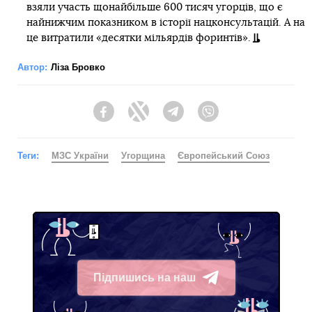
взяли участь щонайбільше 600 тисяч угорців, що є
найнижчим показником в історії нацконсультацій. А на
це витратили «десятки мільярдів форинтів».
Автор:
Ліза Бровко
Facebook
Twitter
Telegram
Viber
Теги:
МЗС України
Угорщина
Європейський Союз
Підпишись на наш
Telegram