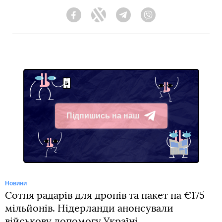
Facebook
Twitter
Telegram
Viber
Підпишись на наш
Telegram
Новини
Сотня радарів для дронів та пакет на €175
мільйонів. Нідерланди анонсували
військову допомогу Україні