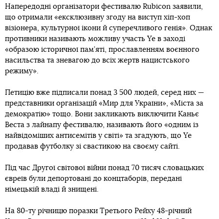
Напередодні організатори фестивалю Rubicon заявили,
що отримали «ексклюзивну згоду на виступ хіп-хоп
візіонера, культурної ікони й суперечливого генія». Однак
противники називають можливу участь Ye в заході
«образою історичної пам’яті, прославленням воєнного
насильства та зневагою до всіх жертв нацистського
режиму».
Петицію вже підписали понад 3 500 людей, серед них —
представники організацій «Мир для України», «Міста за
демократію» тощо. Вони закликають виключити Каньє
Веста з лайнапу фестивалю, називають його «одним із
найвідоміших антисемітів у світі» та згадують, що Ye
продавав футболку зі свастикою на своєму сайті.
Під час Другої світової війни понад 70 тисяч словацьких
євреїв були депортовані до концтаборів, передані
німецькій владі й знищені.
На 80-ту річницю поразки Третього Рейху 48-річний