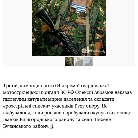
Третій, командир роти 64 окремої гвардійської
мотострілецької бригади ЗС РФ Олексій Абрамов наказав
підлеглим катувати мирне населення та складати
«розстрільні списки» учасників Руху опору. Це
відбувалося, коли росіяни спробували окупувати селище
Іванків Вишгородського району та село Шибене
Бучанського району.