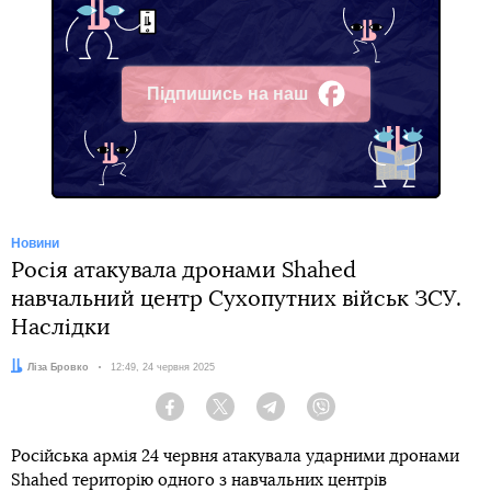
Підпишись на наш
Facebook
Новини
Росія атакувала дронами Shahed
навчальний центр Сухопутних військ ЗСУ.
Наслідки
Автор:
Ліза Бровко
Дата:
12:49, 24 червня 2025
Facebook
Twitter
Telegram
Viber
Російська армія 24 червня атакувала ударними дронами
Shahed територію одного з навчальних центрів