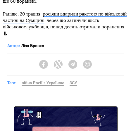
ще 60 поранені.
Раніше, 20 травня,
росіяни вдарили ракетою по військовій
частині на Сумщині
, через що загинули шість
військовослужбовців, понад десять отримали поранення.
Автор:
Ліза Бровко
Facebook
Twitter
Telegram
Viber
Теги:
війна Росії з Україною
ЗСУ