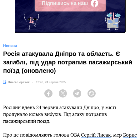
Підпишись на наш
Facebook
Новини
Росія атакувала Дніпро та область. Є
загиблі, під удар потрапив пасажирський
поїзд (оновлено)
Автор:
Ольга Березюк
Дата:
12:46, 24 червня 2025
Facebook
Twitter
Telegram
Viber
Росіяни вдень 24 червня атакували Дніпро, у місті
пролунало кілька вибухів. Під атаку потрапив
пасажирський поїзд.
Про це повідомляють голова ОВА
Сергій Лисак
, мер
Борис