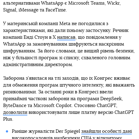
альтернативами WhatsApp є Microsoft Teams, Wickr,
Signal, iMessage та FaceTime.
У материнській компанії Meta не погодилися з
характеристиками, які дали їхньому застосунку. Речник
компанії Енді Стоун в X
написав
, що повідомлення у
WhatsApp за замовчуванням шифруються наскрізним
шифруванням. За його словами, це вищий рівень безпеки,
ніж у більшості програм зі списку, схваленого головним
адміністративним директором.
Заборона з’явилася на тлі заходів, що їх Конгрес вживає
для обмеження програм штучного інтелекту, які вважають
ризикованими. За останні роки в Конгресі ввели
принаймні часткові заборони на програми DeepSeek,
ByteDance та Microsoft Copilot. Стосовно ChatGPT,
дозволили
використовувати лише платну версію ChatGPT
Plus.
Раніше журналісти Der Spiegel
знайшли особисті дані
високопосадовців
нацбезпеки США у відкритому