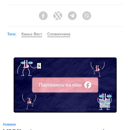
Facebook
Twitter
Telegram
Viber
Теги:
Каньє Вест
Словаччина
Підпишись на наш
Facebook
Новини