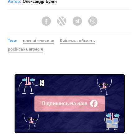
Автор:
Олександр Булін
Facebook
Twitter
Telegram
Viber
Теги:
воєнні злочини
Київська область
російська агресія
Підпишись на наш
Facebook