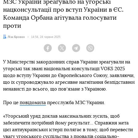
МЗС України зреагувало на угорські
нацконсультації про вступ України в ЄС.
Команда Орбана агітувала голосувати
проти
Автор:
Ліза Бровко
Дата:
14:54, 24 червня 2025
Facebook
Twitter
Telegram
Viber
У Міністерстві закордонних справ України зреагували на
угорські так звані національні консультації VOKS 2025
щодо вступу України до Європейського Союзу, заявляючи,
що їх супроводжувало агресивне нагнітання безпідставної
ненависті до всього, що повʼязане з Україною.
Про це
повідомила
пресслужба МЗС України.
«Угорський уряд доклав максимальних зусиль, щоб
забезпечити потрібний йому результат... Справжня мета
цієї антиукраїнської істерії полягає в тому, щоб перевести
увагу угорського суспільства з провалів соціально-