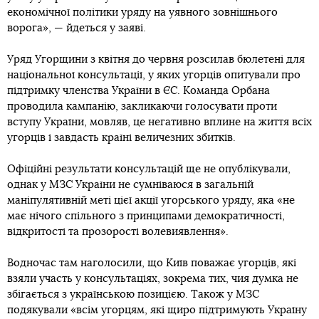
економічної політики уряду на уявного зовнішнього
ворога», — йдеться у заяві.
Уряд Угорщини з квітня до червня розсилав бюлетені для
національної консультації, у яких угорців опитували про
підтримку членства України в ЄС. Команда Орбана
проводила кампанію, закликаючи голосувати проти
вступу України, мовляв, це негативно вплине на життя всіх
угорців і завдасть країні величезних збитків.
Офіційні результати консультацій ще не опублікували,
однак у МЗС України не сумніваюся в загальній
маніпулятивній меті цієї акції угорського уряду, яка «не
має нічого спільного з принципами демократичності,
відкритості та прозорості волевиявлення».
Водночас там наголосили, що Київ поважає угорців, які
взяли участь у консультаціях, зокрема тих, чия думка не
збігається з українською позицією. Також у МЗС
подякували «всім угорцям, які щиро підтримують Україну