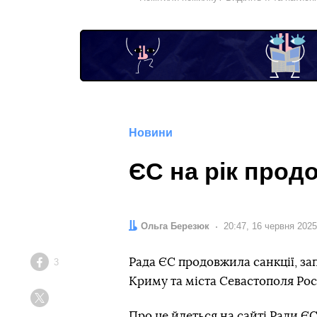
Новини
ЄС на рік прод
Автор:
Ольга Березюк
Дата:
20:47, 16 червня 2025
Рада ЄС продовжила санкції, за
3
Facebook
Криму та міста Севастополя Рос
Twitter
Про це
йдеться
на сайті Ради ЄС