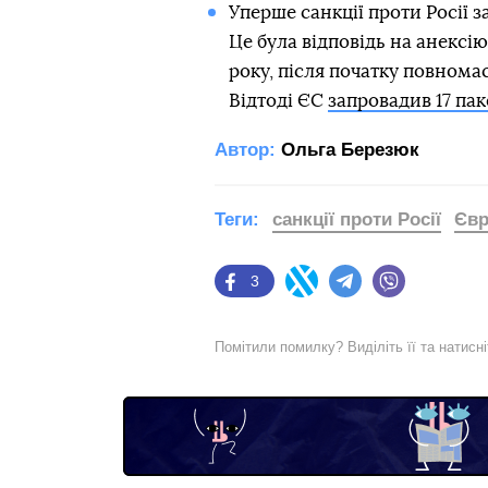
Уперше санкції проти Росії з
Це була відповідь на анексі
року, після початку повнома
Відтоді ЄС
запровадив 17 пак
Автор:
Ольга Березюк
Теги:
санкції проти Росії
Єв
3
Facebook
Twitter
Telegram
Viber
Помітили помилку? Виділіть її та натисн