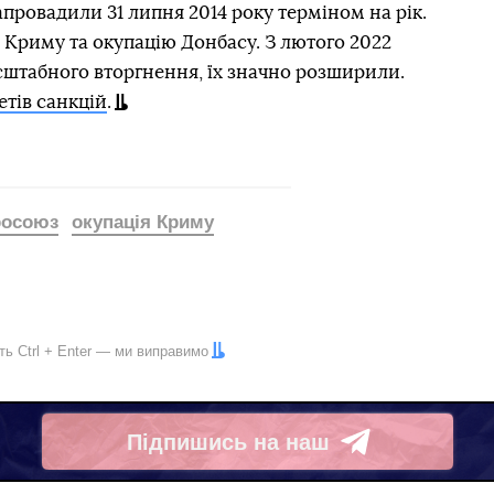
апровадили 31 липня 2014 року терміном на рік.
ю Криму та окупацію Донбасу. З лютого 2022
сштабного вторгнення, їх значно розширили.
етів санкцій
.
росоюз
окупація Криму
іть
Ctrl
+
Enter
— ми виправимо
Підпишись на наш
Telegram