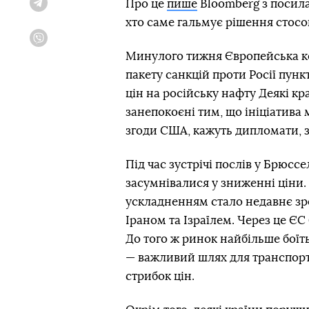
Про це
пише
Bloomberg з посила
Telegram
хто саме гальмує рішення стосо
Viber
Минулого тижня Європейська ко
пакету санкцій проти Росії пун
цін на російську нафту Деякі кр
занепокоєні тим, що ініціатива
згоди США, кажуть дипломати, з
Під час зустрічі послів у Брюссе
засумнівалися у зниженні ціни.
ускладненням стало недавнє зр
Іраном та Ізраїлем. Через це ЄС
До того ж ринок найбільше боїт
— важливий шлях для транспор
стрибок цін.