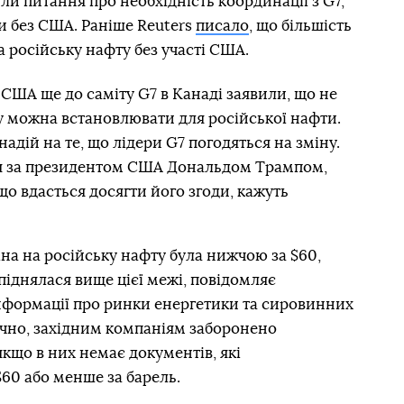
ли питання про необхідність координації з G7,
и без США. Раніше Reuters
писало
, що більшість
а російську нафту без участі США.
 США ще до саміту G7 в Канаді заявили, що не
у можна встановлювати для російської нафти.
адій на те, що лідери G7 погодяться на зміну.
я за президентом США Дональдом Трампом,
що вдасться досягти його згоди, кажуть
іна на російську нафту була нижчою за $60,
іднялася вище цієї межі, повідомляє
формації про ринки енергетики та сировинних
ично, західним компаніям заборонено
якщо в них немає документів, які
$60 або менше за барель.