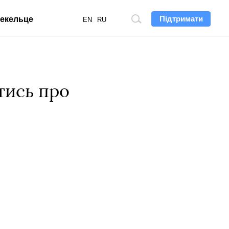
Підтримати
екельце
Пошук
EN
RU
по
сайту
тись про
и