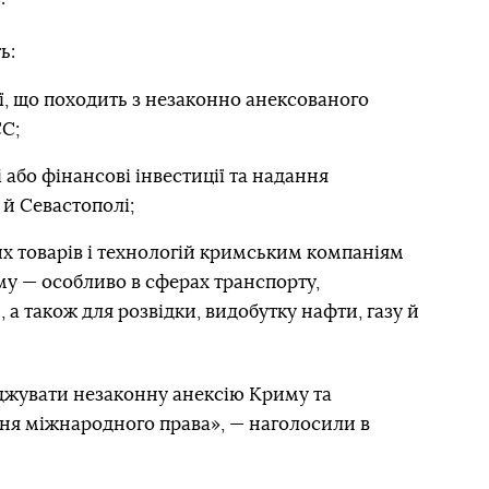
ь:
ї, що походить з незаконно анексованого
С;
 або фінансові інвестиції та надання
й Севастополі;
х товарів і технологій кримським компаніям
му — особливо в сферах транспорту,
 а також для розвідки, видобутку нафти, газу й
уджувати незаконну анексію Криму та
ня міжнародного права», — наголосили в