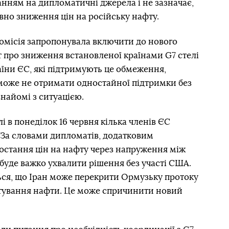
нням на дипломатичні джерела і не зазначає,
вно зниження цін на російську нафту.
місія запропонувала включити до нового
кт про зниження встановленої країнами G7 стелі
аїни ЄС, які підтримують це обмеження,
 може не отримати одностайної підтримки без
найомі з ситуацією.
лі в понеділок 16 червня кілька членів ЄС
 За словами дипломатів, додатковим
остання цін на нафту через напруження між
 буде важко ухвалити рішення без участі США.
ься, що Іран може перекрити Ормузьку протоку
тування нафти. Це може спричинити новий