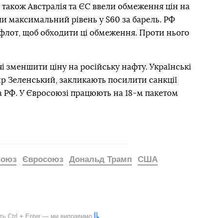
а також Австралія та ЄС ввели обмеження цін на
и максимальний рівень у $60 за барель. РФ
флот, щоб обходити ці обмеження. Проти нього
чі зменшити ціну на російську нафту. Українські
р Зеленський, закликають посилити санкції
а РФ. У Євросоюзі працюють на 18-м пакетом
Союз
Євросоюз
Дональд Трамп
США
іть
Ctrl
+
Enter
— ми виправимо