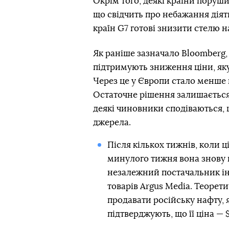
Окрім того, деякі країни поруши
що свідчить про небажання діят
країн G7 готові знизити стелю н
Як раніше зазначало Bloomberg,
підтримують зниження ціни, як
Через це у Європи стало менше н
Остаточне рішення залишаєтьс
деякі чиновники сподіваються, 
джерела.
Після кількох тижнів, коли ц
минулого тижня вона знову п
незалежний постачальник ін
товарів Argus Media. Теорет
продавати російську нафту, 
підтверджують, що її ціна — 