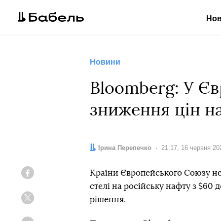
Но
Новини
Bloomberg: У Є
зниження цін н
Автор:
Ірина Перепечко
Дата:
21:17, 16 червня 20
Країни Європейського Союзу не
Facebook
стелі на російську нафту з $60 д
рішення.
Twitter