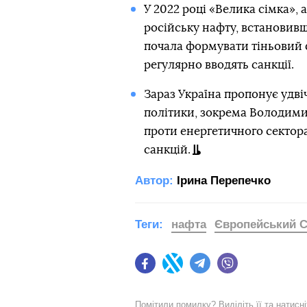
У 2022 році «Велика сімка», 
російську нафту, встановивш
почала формувати тіньовий 
регулярно вводять санкції.
Зараз Україна пропонує удві
політики, зокрема Володими
проти енергетичного сектор
санкцій.
Автор:
Ірина Перепечко
Теги:
нафта
Європейський 
Facebook
Twitter
Telegram
Viber
Помітили помилку? Виділіть її та натисн