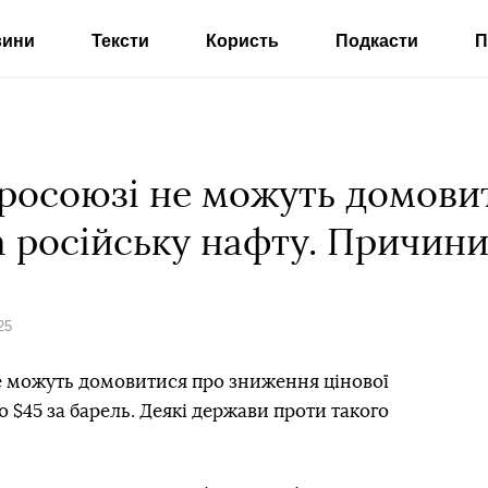
вини
Тексти
Користь
Подкасти
П
вросоюзі не можуть домови
а російську нафту. Причин
25
 можуть домовитися про зниження цінової
о $45 за барель. Деякі держави проти такого