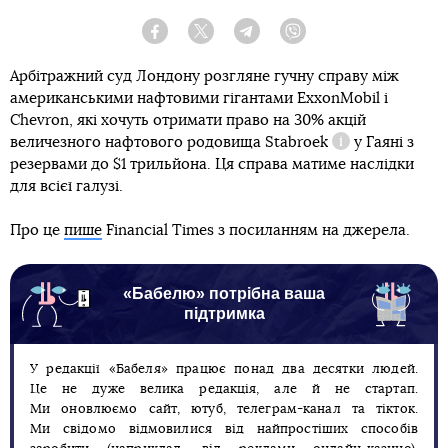
Facebook
Twitter
Telegram
Viber
Арбітражний суд Лондону розгляне гучну справу між
американськими нафтовими гігантами ExxonMobil і
Chevron, які хочуть отримати право на 30% акцій
величезного нафтового родовища
Stabroek
у Гаяні з
Довідка
резервами до $1 трильйона. Ця справа матиме наслідки
для всієї галузі.
Про це
пише
Financial Times з посиланням на джерела.
«Бабелю» потрібна ваша
підтримка
У редакції «Бабеля» працює понад два десятки людей.
Це не дуже велика редакція, але й не стартап.
Ми оновлюємо сайт, ютуб, телеграм-канал та тікток.
Ми свідомо відмовилися від найпростіших способів