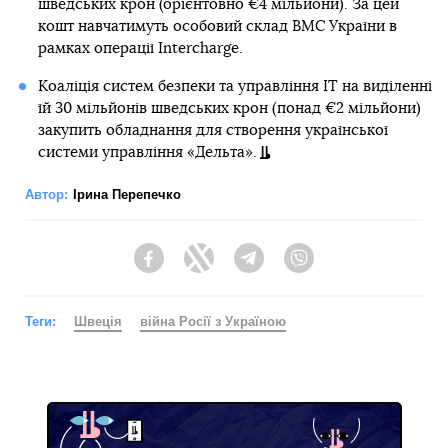
шведських крон (орієнтовно €4 мільйони). За цей
кошт навчатимуть особовий склад ВМС України в
рамках операції Intercharge.
Коаліція систем безпеки та управління ІТ на виділенні
їй 30 мільйонів шведських крон (понад €2 мільйони)
закупить обладнання для створення української
системи управління «Дельта».
Автор:
Ірина Перепечко
Facebook
Twitter
Telegram
Viber
Теги:
Швеція
війна Росії з Україною