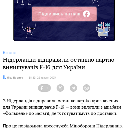
Підпишись на наш
Facebook
Новини
Нідерланди відправили останню партію
винищувачів F-16 для України
Автор:
Ліза Бровко
Дата:
18:25, 26 травня 2025
1
Facebook
Twitter
Telegram
Viber
З Нідерландів відправили останню партію призначених
для України винищувачів F-16 — вони вилетіли з авіабази
«Фолькель» до Бельгії, де їх готуватимуть до доставки.
Про це
повідомила
пресслужба Міноборони Нідерландів.