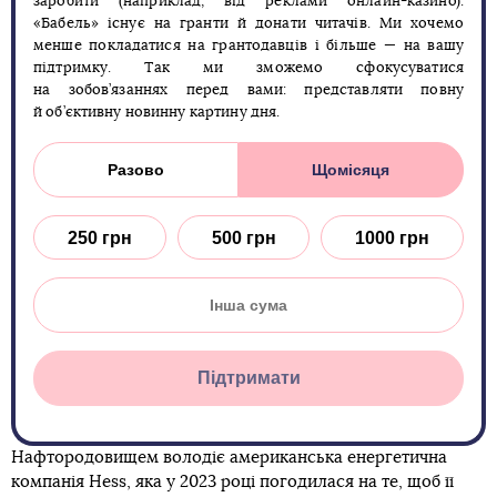
заробити (наприклад, від реклами онлайн-казино).
«Бабель» існує на гранти й донати читачів. Ми хочемо
менше покладатися на грантодавців і більше — на вашу
підтримку. Так ми зможемо сфокусуватися
на зобов’язаннях перед вами: представляти повну
й об’єктивну новинну картину дня.
Разово
Щомісяця
250 грн
500 грн
1000 грн
Підтримати
Нафтородовищем володіє американська енергетична
компанія Hess, яка у 2023 році погодилася на те, щоб її