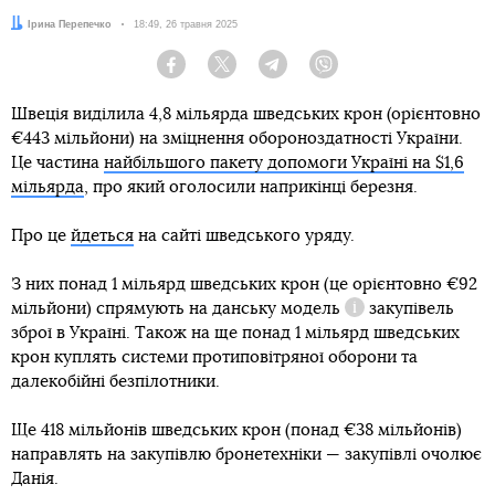
Автор:
Ірина Перепечко
Дата:
18:49, 26 травня 2025
Facebook
Twitter
Telegram
Viber
Швеція виділила 4,8 мільярда шведських крон (орієнтовно
€443 мільйони) на зміцнення обороноздатності України.
Це частина
найбільшого пакету допомоги Україні на $1,6
мільярда
, про який оголосили наприкінці березня.
Про це
йдеться
на сайті шведського уряду.
З них понад 1 мільярд шведських крон (це орієнтовно €92
мільйони) спрямують на
данську модель
закупівель
Довідка
зброї в Україні. Також на ще понад 1 мільярд шведських
крон куплять системи протиповітряної оборони та
далекобійні безпілотники.
Ще 418 мільйонів шведських крон (понад €38 мільйонів)
направлять на закупівлю бронетехніки — закупівлі очолює
Данія.