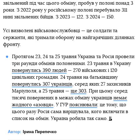
звільнений під час цього обміну, пробув у полоні понад 3
роки. З 2022 року у російському полоні перебувало 311
нині звільнених бійців. З 2023 — 122. З 2024 — 150.
Усі визволені військовослужбовці — це солдати та
сержанти, які тримали оборону на найгарячіших ділянках
фронту.
Протягом 23, 24 та 25 травня Україна та Росія провели
три раунди обмінів полоненими. 23 травня в Україну
повернулись 390 людей
— 270 військових і 120
цивільних громадян. 24 травня на батьківщину
повернулись 307 українців
, серед яких 27 захисників
Маріуполя, а 25 травня —
ще 303
. При цьому серед
тисячі повернених в межах обміну українців
немає
жодного «азовця»
. У ГУР
пояснювали
: це тому, що
цього разу Росія сама вирішувала, кого включати в
список на обмін. Україна робила так само.
Автор:
Ірина Перепечко