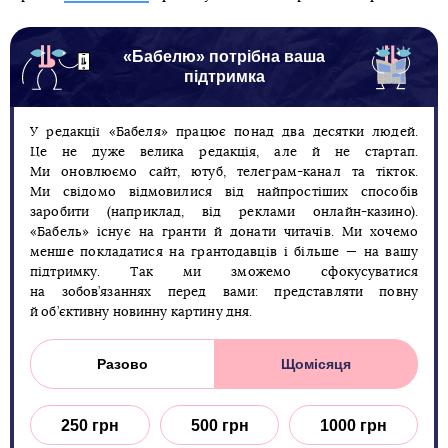
«Бабелю» потрібна ваша
підтримка
У редакції «Бабеля» працює понад два десятки людей.
Це не дуже велика редакція, але й не стартап.
Ми оновлюємо сайт, ютуб, телеграм-канал та тікток.
Ми свідомо відмовилися від найпростіших способів
заробити (наприклад, від реклами онлайн-казино).
«Бабель» існує на гранти й донати читачів. Ми хочемо
менше покладатися на грантодавців і більше — на вашу
підтримку. Так ми зможемо сфокусуватися
на зобов’язаннях перед вами: представляти повну
й об’єктивну новинну картину дня.
Разово
Щомісяця
250 грн
500 грн
1000 грн