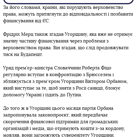
За його словами, країни, які порушують верховенство
права, можуть притягнути до відповідальності і позбавити
фінансування від ЄС.
Фрідріх Мерц також згадав Угорщину, яка вже не отримує
значну частину фінансування через проблеми з
верховенством права. Він згадав, що слід продовжувати
тиск на Будапешт.
Уряд прем’єр-міністра Словаччини Роберта Фіцо
регулярно вступає в конфронтацію з Брюсселем і
зближується з премʼєром Угорщини Віктором Орбаном,
який виступає за те, щоб зняти з Росії санкції, блокує
допомогу Україні і їздить до Путіна.
До того ж в Угорщині цього місяця партія Орбана
запропонувала законопроєкт, який передбачає
скорочення фінансової підтримки для громадських
організацій і медіа, що отримують кошти з-за кордону,
мовляв, вони загрожують суверенітету Угорщини.