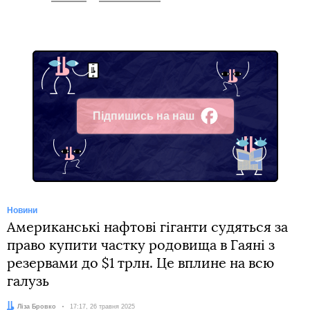
Підпишись на наш
Facebook
Новини
Американські нафтові гіганти судяться за
право купити частку родовища в Гаяні з
резервами до $1 трлн. Це вплине на всю
галузь
Автор:
Ліза Бровко
Дата:
17:17, 26 травня 2025