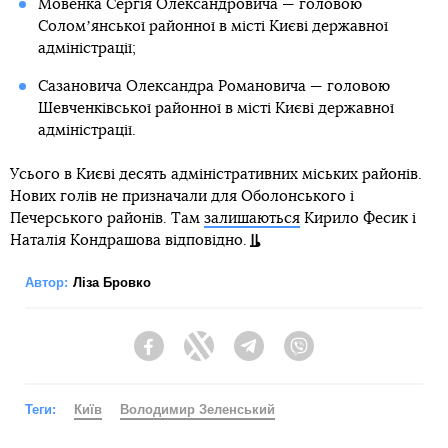
Мовенка Сергія Олександровича — головою
Соломʼянської районної в місті Києві державної
адміністрації;
Сазановича Олександра Романовича — головою
Шевченківської районної в місті Києві державної
адміністрації.
Усього в Києві десять адміністративних міських районів.
Нових голів не призначали для Оболонського і
Печерського районів. Там
залишаються
Кирило Фесик і
Наталія Кондрашова відповідно.
Автор:
Ліза Бровко
Facebook
Twitter
Telegram
Viber
Теги:
Київ
Володимир Зеленський