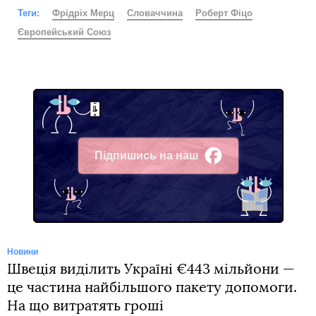
Теги:
Фрідріх Мерц
Словаччина
Роберт Фіцо
Європейський Союз
Підпишись на наш
Facebook
Новини
Швеція виділить Україні €443 мільйони —
це частина найбільшого пакету допомоги.
На що витратять гроші