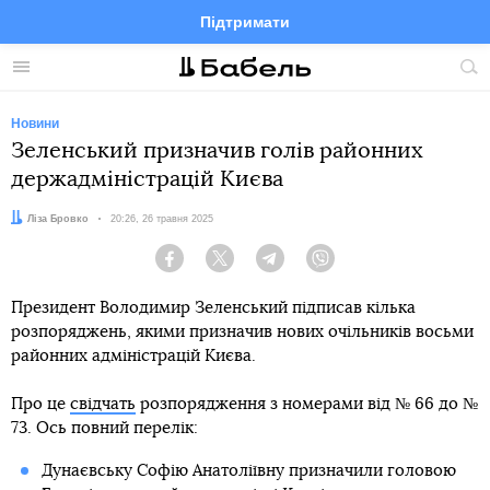
Підтримати
Facebook
Telegram
Twitter
Instagram
Меню
По
по
сай
Новини
Зеленський призначив голів районних
держадміністрацій Києва
Автор:
Ліза Бровко
Дата:
20:26, 26 травня 2025
Facebook
Twitter
Telegram
Viber
Президент Володимир Зеленський підписав кілька
розпоряджень, якими призначив нових очільників восьми
районних адміністрацій Києва.
Про це
свідчать
розпорядження з номерами від № 66 до №
73. Ось повний перелік:
Дунаєвську Софію Анатоліївну призначили головою