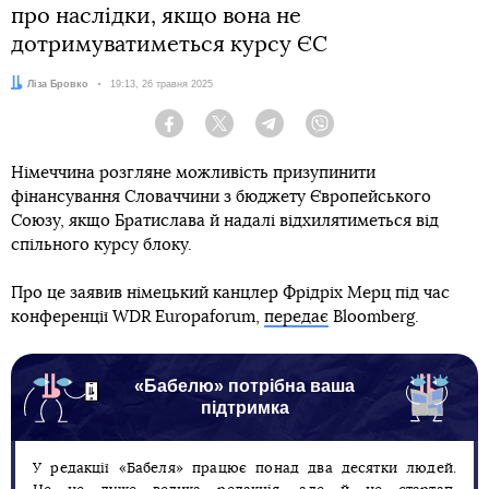
про наслідки, якщо вона не
дотримуватиметься курсу ЄС
Автор:
Ліза Бровко
Дата:
19:13, 26 травня 2025
Facebook
Twitter
Telegram
Viber
Німеччина розгляне можливість призупинити
фінансування Словаччини з бюджету Європейського
Союзу, якщо Братислава й надалі відхилятиметься від
спільного курсу блоку.
Про це заявив німецький канцлер Фрідріх Мерц під час
конференції WDR Europaforum,
передає
Bloomberg.
«Бабелю» потрібна ваша
підтримка
У редакції «Бабеля» працює понад два десятки людей.