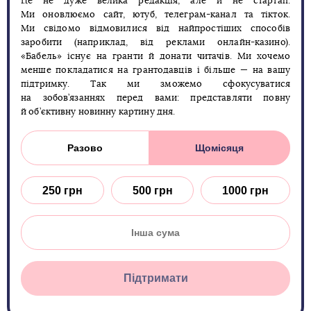
Це не дуже велика редакція, але й не стартап.
Ми оновлюємо сайт, ютуб, телеграм-канал та тікток.
Ми свідомо відмовилися від найпростіших способів
заробити (наприклад, від реклами онлайн-казино).
«Бабель» існує на гранти й донати читачів. Ми хочемо
менше покладатися на грантодавців і більше — на вашу
підтримку. Так ми зможемо сфокусуватися
на зобов’язаннях перед вами: представляти повну
й об’єктивну новинну картину дня.
Разово
Щомісяця
250 грн
500 грн
1000 грн
Підтримати