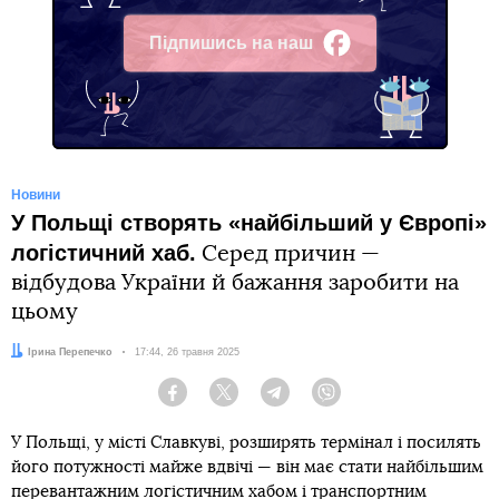
Підпишись на наш
Facebook
Новини
У Польщі створять «найбільший у Європі»
логістичний хаб.
Серед причин —
відбудова України й бажання заробити на
цьому
Автор:
Ірина Перепечко
Дата:
17:44, 26 травня 2025
Facebook
Twitter
Telegram
Viber
У Польщі, у місті Славкуві, розширять термінал і посилять
його потужності майже вдвічі — він має стати найбільшим
перевантажним логістичним хабом і транспортним