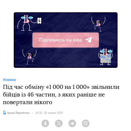
Підпишись на наш
Telegram
Новини
Під час обміну «1 000 на 1 000» звільнили
бійців із 46 частин, з яких раніше не
повертали нікого
Автор:
Ірина Перепечко
Дата:
19:32, 26 травня 2025
Facebook
Twitter
Telegram
Viber