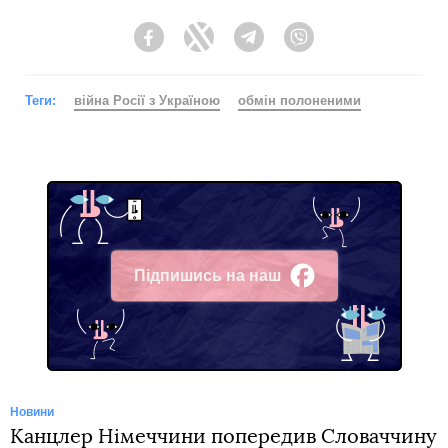
Facebook
Twitter
Telegram
Viber
Теги:
війна Росії з Україною
обмін полоненими
Підпишись на наш
Facebook
Новини
Канцлер Німеччини попередив Словаччину