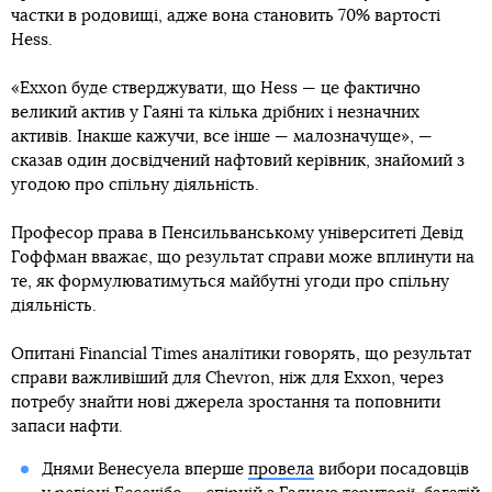
частки в родовищі, адже вона становить 70% вартості
Hess.
«Exxon буде стверджувати, що Hess — це фактично
великий актив у Гаяні та кілька дрібних і незначних
активів. Інакше кажучи, все інше — малозначуще», —
сказав один досвідчений нафтовий керівник, знайомий з
угодою про спільну діяльність.
Професор права в Пенсильванському університеті Девід
Гоффман вважає, що результат справи може вплинути на
те, як формулюватимуться майбутні угоди про спільну
діяльність.
Опитані Financial Times аналітики говорять, що результат
справи важливіший для Chevron, ніж для Exxon, через
потребу знайти нові джерела зростання та поповнити
запаси нафти.
Днями Венесуела вперше
провела
вибори посадовців