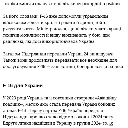
техніки змогли опанувати ці літаки «у рекордні терміни».
За його словами, F-16 вже допомогли українським
військовим збивати крилаті ракети й дрони, тобто
рятувати життя. Міністр додав, що ці літаки мають кращі
технічні можливості й вищу виживаність у бою, ніж
радянські, які досі використовувала Україна.
Загалом Нідерланди передали Україні 24 винищувачі.
Також вони продовжать передавати все необхідне для
обслуговування F-16 — запчастини, боєприпаси та паливо.
F-16 для України
У 2023 році Україна та її союзники створили «Авіаційну
коаліцію», метою якої стала передача Україні бойових
літаків F-16.
Першу партію F-16
Україні передали
Нідерланди, про що стало відомо в жовтні 2024 року.
Вдруге літаки надійшли в Україну в грудні 2024-го,
їх