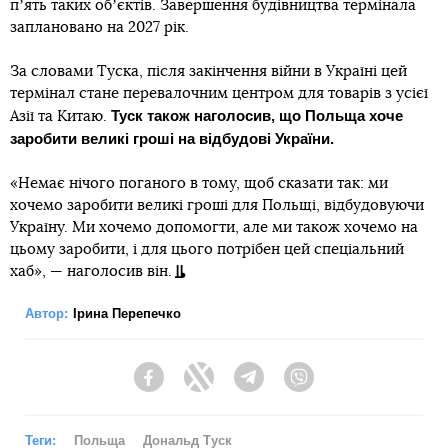
пʼять таких обʼєктів. Завершення будівництва термінала
заплановано на 2027 рік.
За словами Туска, після закінчення війни в Україні цей
термінал стане перевалочним центром для товарів з усієї
Туск також наголосив, що Польща хоче
Азії та Китаю.
заробити великі гроші на відбудові України.
«Немає нічого поганого в тому, щоб сказати так: ми
хочемо заробити великі гроші для Польщі, відбудовуючи
Україну. Ми хочемо допомогти, але ми також хочемо на
цьому заробити, і для цього потрібен цей спеціальний
хаб», — наголосив він.
Автор:
Ірина Перепечко
Facebook
Twitter
Telegram
Viber
Теги:
Польща
Дональд Туск