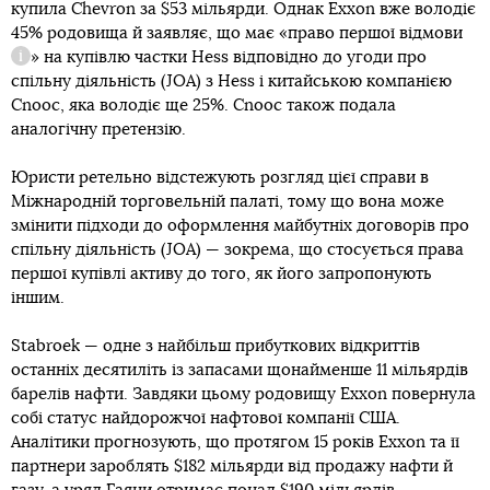
купила Chevron за $53 мільярди. Однак Exxon вже володіє
45% родовища й заявляє, що має «
право першої відмови
» на купівлю частки Hess відповідно до угоди про
Довідка
спільну діяльність (JOA) з Hess і китайською компанією
Cnooc, яка володіє ще 25%. Cnooc також подала
аналогічну претензію.
Юристи ретельно відстежують розгляд цієї справи в
Міжнародній торговельній палаті, тому що вона може
змінити підходи до оформлення майбутніх договорів про
спільну діяльність (JOA) — зокрема, що стосується права
першої купівлі активу до того, як його запропонують
іншим.
Stabroek — одне з найбільш прибуткових відкриттів
останніх десятиліть із запасами щонайменше 11 мільярдів
барелів нафти. Завдяки цьому родовищу Exxon повернула
собі статус найдорожчої нафтової компанії США.
Аналітики прогнозують, що протягом 15 років Exxon та її
партнери зароблять $182 мільярди від продажу нафти й