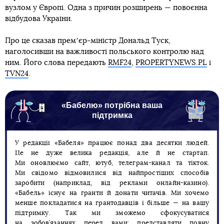
вузлом у Європі. Одна з причин розширень — повоєнна
відбудова України.
Про це сказав премʼєр-міністр Дональд Туск,
наголосивши на важливості польського контролю над
ним. Його слова передають
RMF24
,
PROPERTYNEWS.PL
і
TVN24
.
«Бабелю» потрібна ваша
підтримка
У редакції «Бабеля» працює понад два десятки людей.
Це не дуже велика редакція, але й не стартап.
Ми оновлюємо сайт, ютуб, телеграм-канал та тікток.
Ми свідомо відмовилися від найпростіших способів
заробити (наприклад, від реклами онлайн-казино).
«Бабель» існує на гранти й донати читачів. Ми хочемо
менше покладатися на грантодавців і більше — на вашу
підтримку. Так ми зможемо сфокусуватися
на зобов’язаннях перед вами: представляти повну