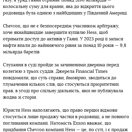
газу, а уряд Гаяни отримає понад $190 мільярдів —
колосальну суму для країни, яка до відкриття цього
родовища була однією з найбідніших у Південній Америці.
Chevron, що не є безпосереднім учасником арбітражу,
хоче якнайшвидше завершити купівлю Hess, щоб
отримати доступ до активів у Гаяні. У 2023 році її запаси
нафти впали до найнижчого рівня за понад 10 років — 9,8
мільярда барелів.
Слухання в суді пройде за зачиненими дверима перед
колегією з трьох суддів. Джерела Financial Times
повідомили, що суть справи, ймовірно, зводиться до
тлумачення кількох слів, що стосуються пріоритетних
прав, в угоді про спільну діяльність, якої не публікувала
жодна зі сторін.
Юристи Hess наполягають, що право першої відмови
стосується лише продажу частки в родовищі, а не повного
поглинання компанії. Натомість Exxon вважає, що
придбання Chevron компанії Hess — це, по суті, і є продаж