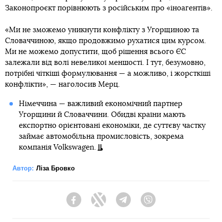
Законопроєкт порівнюють з російським про «іноагентів».
«Ми не зможемо уникнути конфлікту з Угорщиною та
Словаччиною, якщо продовжимо рухатися цим курсом.
Ми не можемо допустити, щоб рішення всього ЄС
залежали від волі невеликої меншості. І тут, безумовно,
потрібні чіткіші формулювання — а можливо, і жорсткіші
конфлікти», — наголосив Мерц.
Німеччина — важливий економічний партнер
Угорщини й Словаччини. Обидві країни мають
експортно орієнтовані економіки, де суттєву частку
займає автомобільна промисловість, зокрема
компанія Volkswagen.
Автор:
Ліза Бровко
Facebook
Twitter
Telegram
Viber