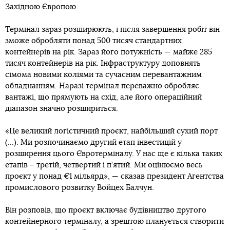
Західною Європою.
Термінал зараз розширюють, і після завершення робіт він
зможе обробляти понад 500 тисяч стандартних
контейнерів на рік. Зараз його потужність — майже 285
тисяч контейнерів на рік. Інфраструктуру доповнять
сімома новими коліями та сучасним перевантажним
обладнанням. Наразі термінал переважно обробляє
вантажі, що прямують на схід, але його операційний
діапазон значно розшириться.
«Це великий логістичний проєкт, найбільший сухий порт
(...). Ми розпочинаємо другий етап інвестицій у
розширення цього Євротерміналу. У нас ще є кілька таких
етапів – третій, четвертий і п’ятий. Ми оцінюємо весь
проєкт у понад €1 мільярд», — сказав президент Агентства
промислового розвитку Войцех Балчун.
Він розповів, що проєкт включає будівництво другого
контейнерного терміналу, а зрештою планується створити