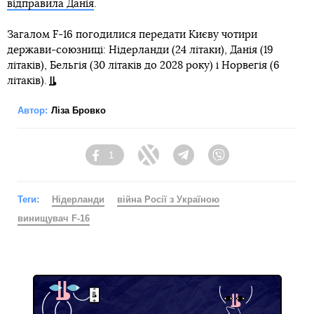
відправила Данія
.
Загалом F-16 погодилися передати Києву чотири
держави-союзниці: Нідерланди (24 літаки), Данія (19
літаків), Бельгія (30 літаків до 2028 року) і Норвегія (6
літаків).
Автор:
Ліза Бровко
1
Facebook
Twitter
Telegram
Viber
Теги:
Нідерланди
війна Росії з Україною
винищувач F-16