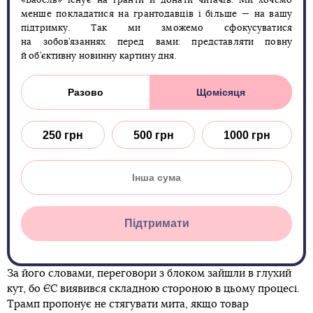
«Бабель» існує на гранти й донати читачів. Ми хочемо
менше покладатися на грантодавців і більше — на вашу
підтримку. Так ми зможемо сфокусуватися
на зобов’язаннях перед вами: представляти повну
й об’єктивну новинну картину дня.
Разово
Щомісяця
250 грн
500 грн
1000 грн
Підтримати
За його словами, переговори з блоком зайшли в глухий
кут, бо ЄС виявився складною стороною в цьому процесі.
Трамп пропонує не стягувати мита, якщо товар