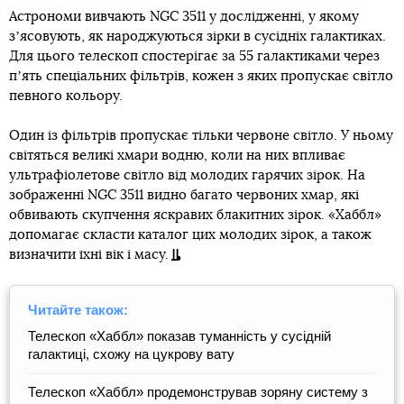
Астрономи вивчають NGC 3511 у дослідженні, у якому
зʼясовують, як народжуються зірки в сусідніх галактиках.
Для цього телескоп спостерігає за 55 галактиками через
пʼять спеціальних фільтрів, кожен з яких пропускає світло
певного кольору.
Один із фільтрів пропускає тільки червоне світло. У ньому
світяться великі хмари водню, коли на них впливає
ультрафіолетове світло від молодих гарячих зірок. На
зображенні NGC 3511 видно багато червоних хмар, які
обвивають скупчення яскравих блакитних зірок. «Хаббл»
допомагає скласти каталог цих молодих зірок, а також
визначити їхні вік і масу.
Читайте також:
Телескоп «Хаббл» показав туманність у сусідній
галактиці, схожу на цукрову вату
Телескоп «Хаббл» продемонстрував зоряну систему з