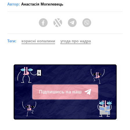
Автор:
Анастасія Могилевець
Facebook
Twitter
Telegram
Viber
Теги:
корисні копалини
угода про надра
Підпишись на наш
Telegram