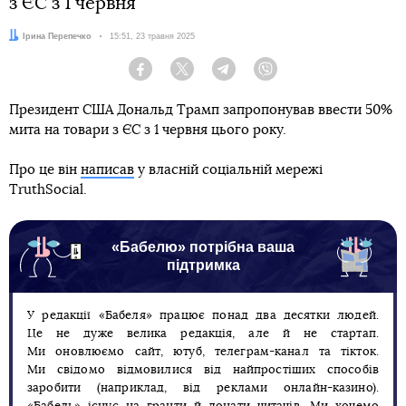
з ЄС з 1 червня
Автор:
Ірина Перепечко
Дата:
15:51, 23 травня 2025
Facebook
Twitter
Telegram
Viber
Президент США Дональд Трамп запропонував ввести 50%
мита на товари з ЄС з 1 червня цього року.
Про це він
написав
у власній соціальній мережі
TruthSocial.
«Бабелю» потрібна ваша
підтримка
У редакції «Бабеля» працює понад два десятки людей.
Це не дуже велика редакція, але й не стартап.
Ми оновлюємо сайт, ютуб, телеграм-канал та тікток.
Ми свідомо відмовилися від найпростіших способів
заробити (наприклад, від реклами онлайн-казино).