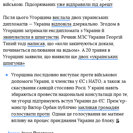
військові. Підозрюваних
уже відправили під арешт
.
Після цього Угорщина
вислала
двох українських
дипломатів — Україна
відповіла
дзеркально. Згодом в
Угорщині затримали ексдипломата з України й
звинуватили в шпигунстві
. Речник МЗС України Георгій
Тихий тоді
написав
, що «коли закінчуються докази,
починається полювання на відьом». А 20 травня в
Угорщині заявили, що виявили ще
двох «українських
шпигунів»
Угорщина послідовно виступає проти військової
допомоги Україні, її членства у ЄС і НАТО, а також за
скасування санкцій стосовно Росії. У країні навіть
збираються провести національні консультації про те,
чи угорці підтримують вступ України до ЄС. Премʼєр-
міністр Віктор Орбан публічно
закликав громадян
голосувати проти
. Однак це голосування не матиме
впливу на процес приєднання України до блоку.