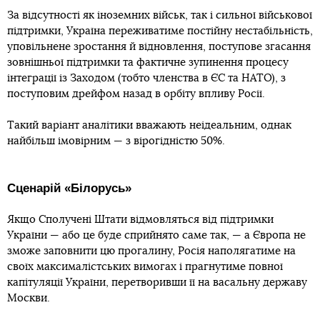
За відсутності як іноземних військ, так і сильної військової
підтримки, Україна переживатиме постійну нестабільність,
уповільнене зростання й відновлення, поступове згасання
зовнішньої підтримки та фактичне зупинення процесу
інтеграції із Заходом (тобто членства в ЄС та НАТО), з
поступовим дрейфом назад в орбіту впливу Росії.
Такий варіант аналітики вважають неідеальним, однак
найбільш імовірним — з вірогідністю 50%.
Сценарій «Білорусь»
Якщо Сполучені Штати відмовляться від підтримки
України — або це буде сприйнято саме так, — а Європа не
зможе заповнити цю прогалину, Росія наполягатиме на
своїх максималістських вимогах і прагнутиме повної
капітуляції України, перетворивши її на васальну державу
Москви.