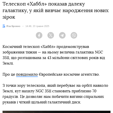
Телескоп «Хаббл» показав далеку
галактику, у якій вивчає народження нових
зірок
Автор:
Ліза Бровко
Дата:
14:49, 23 травня 2025
Facebook
Twitter
Telegram
Viber
Космічний телескоп «Хаббл» продемонстрував
зображення тижня — на ньому велична галактика NGC
3511, що розташована за 43 мільйони світлових років від
Землі.
Про це
повідомило
Європейське космічне агентство.
З точки зору телескопа, який перебуває на орбіті навколо
Землі, кут нахилу NGC 3511 становить приблизно 70
градусів. Це дозволяє нам побачити вигини спіральних
рукавів і чіткий щільний галактичний диск.