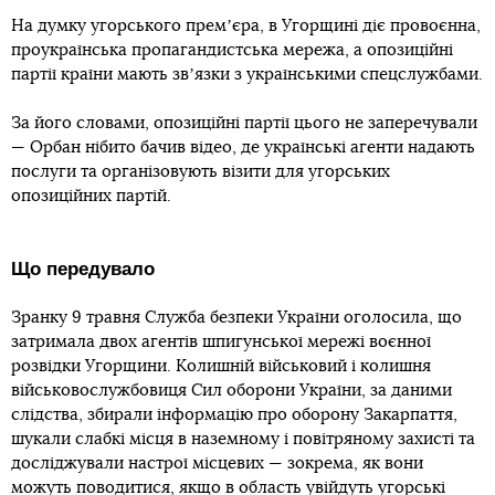
На думку угорського премʼєра, в Угорщині діє провоєнна,
проукраїнська пропагандистська мережа, а опозиційні
партії країни мають звʼязки з українськими спецслужбами.
За його словами, опозиційні партії цього не заперечували
— Орбан нібито бачив відео, де українські агенти надають
послуги та організовують візити для угорських
опозиційних партій.
Що передувало
Зранку 9 травня Служба безпеки України оголосила, що
затримала двох агентів шпигунської мережі воєнної
розвідки Угорщини. Колишній військовий і колишня
військовослужбовиця Сил оборони України, за даними
слідства, збирали інформацію про оборону Закарпаття,
шукали слабкі місця в наземному і повітряному захисті та
досліджували настрої місцевих — зокрема, як вони
можуть поводитися, якщо в область увійдуть угорські