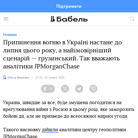
Підтримати
Facebook
Telegram
Twitter
Instagram
Меню
По
по
сай
Новини
Припинення вогню в Україні настане до
липня цього року, а найімовірніший
сценарій — грузинський. Так вважають
аналітики JPMorganChase
Автор:
Ольга Березюк
Дата:
17:01, 23 травня 2025
8
Facebook
Twitter
Telegram
Viber
Україна, швидше за все, буде змушена погодитися на
врегулювання війни з Росією в цьому році, яке заморозить
бойові дії, але не призведе до всеосяжної мирної угоди.
Такого висновку
дійшли
аналітики центру геополітики
JPMorganChase.