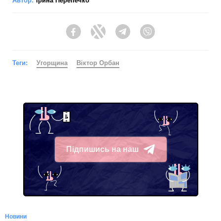
Автор:
Ірина Перепечко
Facebook
Twitter
Telegram
Viber
Теги:
Угорщина
Віктор Орбан
Підпишись на наш
Telegram
Новини