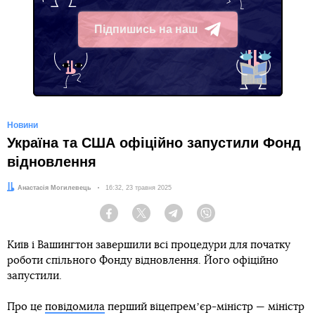
Підпишись на наш
Telegram
Новини
Україна та США офіційно запустили Фонд
відновлення
Автор:
Анастасія Могилевець
Дата:
16:32, 23 травня 2025
Facebook
Twitter
Telegram
Viber
Київ і Вашингтон завершили всі процедури для початку
роботи спільного Фонду відновлення. Його офіційно
запустили.
Про це
повідомила
перший віцепремʼєр-міністр — міністр