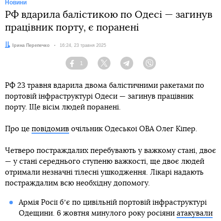
Новини
РФ вдарила балістикою по Одесі — загинув
працівник порту, є поранені
Автор:
Ірина Перепечко
Дата:
16:24, 23 травня 2025
1
Facebook
Twitter
Telegram
Viber
РФ 23 травня вдарила двома балістичними ракетами по
портовій інфраструктурі Одеси — загинув працівник
порту. Ще вісім людей поранені.
Про це
повідомив
очільник Одеської ОВА Олег Кіпер.
Четверо постраждалих перебувають у важкому стані, двоє
— у стані середнього ступеню важкості, ще двоє людей
отримали незначні тілесні ушкодження. Лікарі надають
постраждалим всю необхідну допомогу.
Армія Росії бʼє по цивільній портовій інфраструктурі
Одещини. 6 жовтня минулого року росіяни
атакували