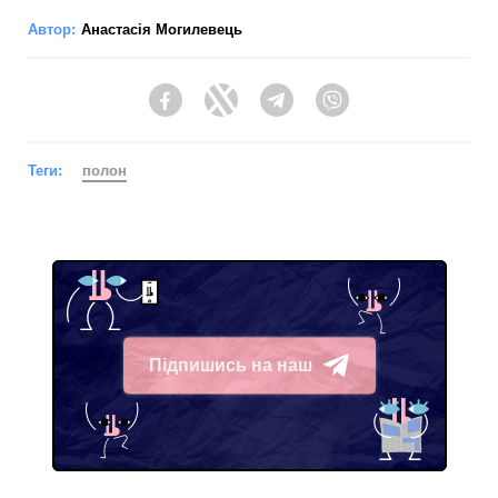
Автор:
Анастасія Могилевець
Facebook
Twitter
Telegram
Viber
Теги:
полон
Підпишись на наш
Telegram