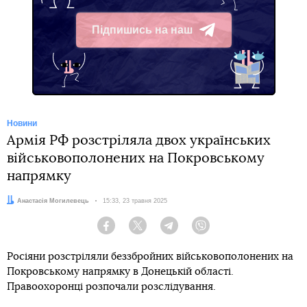
Підпишись на наш
Telegram
Новини
Армія РФ розстріляла двох українських
військовополонених на Покровському
напрямку
Автор:
Анастасія Могилевець
Дата:
15:33, 23 травня 2025
Facebook
Twitter
Telegram
Viber
Росіяни розстріляли беззбройних військовополонених на
Покровському напрямку в Донецькій області.
Правоохоронці розпочали розслідування.