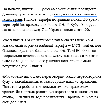
На початку квітня 2025 року американський президент
Дональд Трамп оголосив, що
вводить мита на товари з
інших країн
. Під нові тарифи потрапили понад 180 країн і
територій (не враховуючи Росію, КНДР, Кубу і Білорусь,
які вже під санкціями). Для України ввели мито 10%.
Уже 9 квітня Трамп
відтермінував мита
для всіх, крім
145%
Китаю, який отримав найвищі тарифи —
, тоді як для
більшості країн діє базова ставка 10%. Тоді ЄС 10 квітня
дзеркально
відклав введення мит
у відповідь на тарифи
США на 90 днів, до цього рішення нові тарифи мали
вступити в дію 15 квітня.
«Ми хочемо дати шанс переговорам. Якщо переговори не
будуть задовільними, ми застосуємо наші контрзаходи.
Підготовча робота над подальшими контрзаходами
триває. Як я казала раніше, усі варіанти залишаються на
столі», — написала тоді президентка Єврокомісії Урсула
фон дер Ляєн.