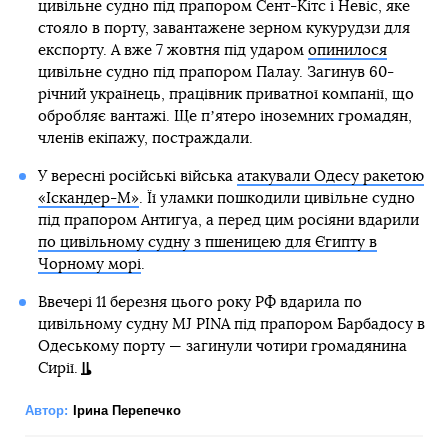
цивільне судно під прапором Сент-Кітс і Невіс, яке
стояло в порту, завантажене зерном кукурудзи для
експорту. А вже 7 жовтня під ударом
опинилося
цивільне судно під прапором Палау. Загинув 60-
річний українець, працівник приватної компанії, що
обробляє вантажі. Ще пʼятеро іноземних громадян,
членів екіпажу, постраждали.
У вересні російські війська
атакували Одесу ракетою
«Іскандер-М»
. Її уламки пошкодили цивільне судно
під прапором Антигуа, а перед цим росіяни вдарили
по цивільному судну з пшеницею для Єгипту в
Чорному морі
.
Ввечері 11 березня цього року РФ вдарила по
цивільному судну MJ PINA під прапором Барбадосу в
Одеському порту — загинули чотири громадянина
Сирії.
Автор:
Ірина Перепечко