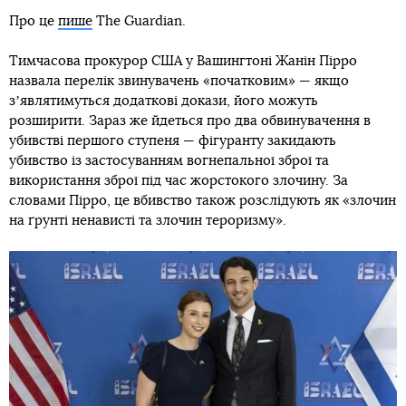
Про це
пише
The Guardian.
Тимчасова прокурор США у Вашингтоні Жанін Пірро
назвала перелік звинувачень «початковим» — якщо
зʼявлятимуться додаткові докази, його можуть
розширити. Зараз же йдеться про два обвинувачення в
убивстві першого ступеня — фігуранту закидають
убивство із застосуванням вогнепальної зброї та
використання зброї під час жорстокого злочину. За
словами Пірро, це вбивство також розслідують як «злочин
на ґрунті ненависті та злочин тероризму».