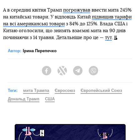
А в середині квітня Трамп
погрожував
ввести мита 245%
на китайські товари. У відповідь Китай
підвищив тарифи
на всі американські товари
з 84% до 125%. Влада США і
Китаю оголосили, що знизять взаємні мита на 90 днів
починаючи з 14 травня. Детальніше про це —
тут
.
Автор:
Ірина Перепечко
Facebook
Twitter
Telegram
Viber
Теги:
мита Трампа
Євросоюз
Європейський Союз
Дональд Трамп
США