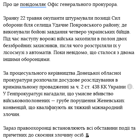
Про це
повідомляє
Офіс генерального прокурора.
Зранку 22 травня окупанти штурмували позиції Сил
оборони біля селища Удачне Покровського району, де
виконували бойові завдання четверо українських бійців.
Під час наступу ворожі війська захопили в полон двох
беззбройних захисників, після чого розстріляли їх у
лісосмузі з автоматів. Поки невідомо, що сталося з двома
іншими оборонцями.
За процесуального керівництва Донецької обласної
прокуратури розпочали досудове розслідування в
кримінальному провадженні за
ч. 2 ст. 438 КК України
.
Довід
У Генпрокуратурі нагадали, що умисне вбивство
військовополонених — грубе порушення Женевських
конвенцій, що кваліфікують як тяжкий міжнародний
злочин.
Зараз правоохоронці встановлюють всі обставини події та
причетних до скоєння злочину осіб.