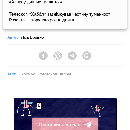
«Атласу дивних галактик»
Телескоп «Хаббл» зазнімкував частину туманності
Розетка — зоряного розплідника
Автор:
Ліза Бровко
Facebook
Twitter
Telegram
Viber
Теги:
космос
телескоп Hubble
Підпишись на наш
Telegram