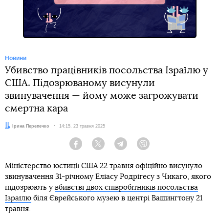
Новини
Убивство працівників посольства Ізраїлю у
США. Підозрюваному висунули
звинувачення — йому може загрожувати
смертна кара
Автор:
Ірина Перепечко
Дата:
14:15, 23 травня 2025
Facebook
Twitter
Telegram
Viber
Міністерство юстиції США 22 травня офіційно висунуло
звинувачення 31-річному Еліасу Родрігесу з Чикаго, якого
підозрюють у
вбивстві двох співробітників посольства
Ізраїлю
біля Єврейського музею в центрі Вашингтону 21
травня.