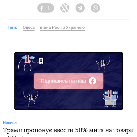
1
Facebook
Twitter
Telegram
Viber
Теги:
Одеса
війна Росії з Україною
Підпишись на наш
Facebook
Новини
Трамп пропонує ввести 50% мита на товари