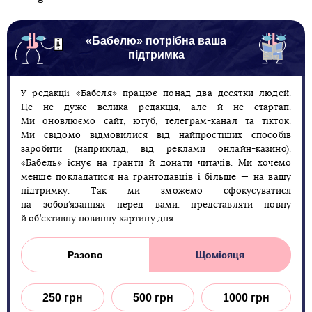
«Бабелю» потрібна ваша
підтримка
У редакції «Бабеля» працює понад два десятки людей.
Це не дуже велика редакція, але й не стартап.
Ми оновлюємо сайт, ютуб, телеграм-канал та тікток.
Ми свідомо відмовилися від найпростіших способів
заробити (наприклад, від реклами онлайн-казино).
«Бабель» існує на гранти й донати читачів. Ми хочемо
менше покладатися на грантодавців і більше — на вашу
підтримку. Так ми зможемо сфокусуватися
на зобов’язаннях перед вами: представляти повну
й об’єктивну новинну картину дня.
Разово
Щомісяця
250 грн
500 грн
1000 грн