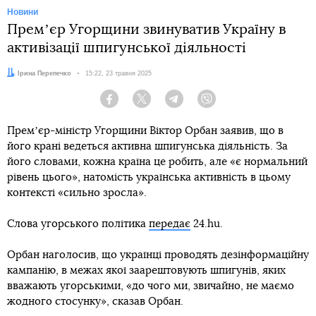
Новини
Премʼєр Угорщини звинуватив Україну в
активізації шпигунської діяльності
Автор:
Ірина Перепечко
Дата:
15:22, 23 травня 2025
Facebook
Twitter
Telegram
Viber
Премʼєр-міністр Угорщини Віктор Орбан заявив, що в
його крані ведеться активна шпигунська діяльність. За
його словами, кожна країна це робить, але «є нормальний
рівень цього», натомість українська активність в цьому
контексті «сильно зросла».
Слова угорського політика
передає
24.hu.
Орбан наголосив, що українці проводять дезінформаційну
кампанію, в межах якої заарештовують шпигунів, яких
вважають угорськими, «до чого ми, звичайно, не маємо
жодного стосунку», сказав Орбан.