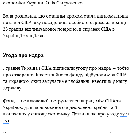
економіки України Юлія Свириденко.
Вона розповіла, що останнім кроком стала дипломатична
нота від США, яку посадовиця особисто отримала вранці
23 травня від тимчасової повіреної в справах США в
Україні Джулі Девіс.
Угода про надра
1 травня
Україна і США підписали угоду про надра
— тобто
про створення Інвестиційного фонду відбудови між США
та Україною, який залучатиме глобальні інвестиції у нашу
державу.
Фонд — це ключовий інструмент співпраці між США та
Україною для післявоєнного відновлення країни та її
включення у світову економіку. Детальніше про угоду
тут
і
тут
.