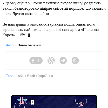
У цьому сценарії Росія фактично виграє війну, розділить
Захід і безповоротно підірве світовий порядок, що склався
після Другої світової війни.
Це найгірший з описаних варіантів подій, однак його
вірогідність найнижча і на рівні зі сценарієм «Південна
Корея» — 15%.
Автор:
Ольга Березюк
8
Facebook
Twitter
Telegram
Viber
Теги:
війна Росії з Україною