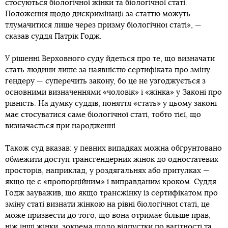
стосуються біологічної жінки та біологічної статі.
Положення щодо дискримінації за статтю можуть
тлумачитися лише через призму біологічної статі», —
сказав суддя Патрік Годж.
У рішенні Верховного суду йдеться про те, що визначати
стать людини лише за наявністю сертифіката про зміну
гендеру — суперечить закону, бо це не узгоджується з
основними визначеннями «чоловік» і «жінка» у Законі про
рівність. На думку суддів, поняття «стать» у цьому законі
має стосуватися саме біологічної статі, тобто тієї, що
визначається при народженні.
Також суд вказав: у певних випадках можна обґрунтовано
обмежити доступ трансгендерних жінок до одностатевих
просторів, наприклад, у роздягальнях або притулках —
якщо це є «пропорційним» і виправданим кроком. Суддя
Годж зауважив, що якщо трансжінку із сертифікатом про
зміну статі визнати жінкою на рівні біологічної статі, це
може призвести до того, що вона отримає більше прав,
ніж інші жінки, зокрема щодо відпустки по вагітності та