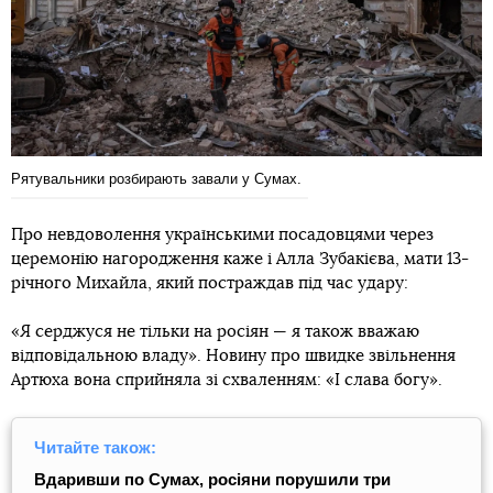
Рятувальники розбирають завали у Сумах.
Про невдоволення українськими посадовцями через
церемонію нагородження каже і Алла Зубакієва, мати 13-
річного Михайла, який постраждав під час удару:
«Я серджуся не тільки на росіян — я також вважаю
відповідальною владу». Новину про швидке звільнення
Артюха вона сприйняла зі схваленням: «І слава богу».
Читайте також:
Вдаривши по Сумах, росіяни порушили три