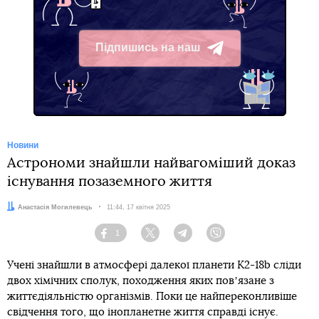
Підпишись на наш
Telegram
Новини
Астрономи знайшли найвагоміший доказ
існування позаземного життя
Автор:
Анастасія Могилевець
Дата:
11:44, 17 квітня 2025
1
Facebook
Twitter
Telegram
Viber
Учені знайшли в атмосфері далекої планети K2-18b сліди
двох хімічних сполук, походження яких повʼязане з
життєдіяльністю організмів. Поки це найпереконливіше
свідчення того, що інопланетне життя справді існує.