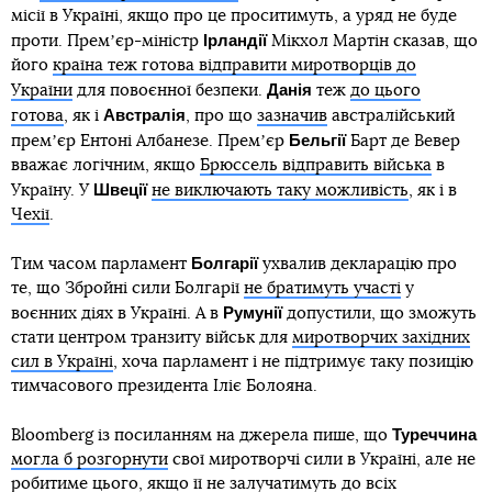
місії в Україні, якщо про це проситимуть, а уряд не буде
Ірландії
проти. Премʼєр-міністр
Мікхол Мартін сказав, що
його
країна теж готова відправити миротворців до
Данія
України
для повоєнної безпеки.
теж
до цього
Австралія
готова
, як і
, про що
зазначив
австралійський
Бельгії
премʼєр Ентоні Албанезе. Премʼєр
Барт де Вевер
вважає логічним, якщо
Брюссель відправить війська
в
Швеції
Україну. У
не виключають таку можливість
, як і в
Чехії
.
Болгарії
Тим часом парламент
ухвалив декларацію про
те, що Збройні сили Болгарії
не братимуть участі
у
Румунії
воєнних діях в Україні. А в
допустили, що зможуть
стати центром транзиту військ для
миротворчих західних
сил в Україні
, хоча парламент і не підтримує таку позицію
тимчасового президента Іліє Болояна.
Туреччина
Bloomberg із посиланням на джерела пише, що
могла б розгорнути
свої миротворчі сили в Україні, але не
робитиме цього, якщо її не залучатимуть до всіх