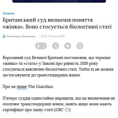
Новини
Британський суд визначив поняття
«жінка». Воно стосується біологічної статі
Автор:
Олександра Опанасенко
Дата:
11:23, 17 квітня 2025
1
Facebook
Twitter
Telegram
Viber
Верховний суд Великої Британії постановив, що терміни
«жінка» та «стать» у Законі про рівність 2010 року
стосуються виключно біологічної статі. Тобто їх не можна
застосовувати до трансгендерних жінок.
Про це
пише
The Guardian.
П’ятеро суддів одностайно вирішили, що це визначення не
охоплює трансгендерних жінок, навіть якщо вони мають
сертифікат про зміну статі (
GRC
).
Довідка