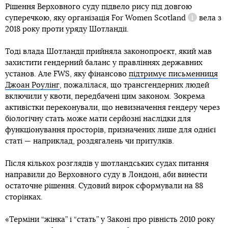
Рішення Верховного суду підвело рису під довгою
суперечкою, яку організація
For Women Scotland
вела з
Довідка
2018 року проти уряду Шотландії.
Тоді влада Шотландії прийняла законопроєкт, який мав
захистити гендерний баланс у правліннях державних
установ. Але FWS, яку фінансово
підтримує письменниця
Джоан Роулінг
, пожалілася, що трансгендерних людей
включили у квоти, передбачені цим законом. Зокрема
активістки переконували, що невизначення гендеру через
біологічну стать може мати серйозні наслідки для
функціонування просторів, призначених лише для однієї
статі — наприклад, роздягалень чи притулків.
Після кількох розглядів у шотландських судах питання
направили до Верховного суду в Лондоні, аби винести
остаточне рішення. Судовий вирок сформували на 88
сторінках.
«Терміни “жінка” і “стать” у Законі про рівність 2010 року