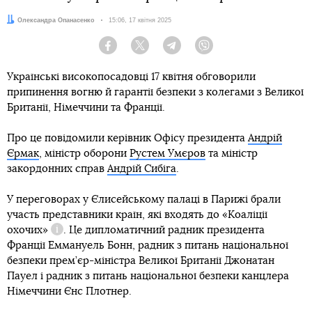
Автор:
Олександра Опанасенко
Дата:
15:06, 17 квітня 2025
Facebook
Twitter
Telegram
Viber
Українські високопосадовці 17 квітня обговорили
припинення вогню й гарантії безпеки з колегами з Великої
Британії, Німеччини та Франції.
Про це повідомили керівник Офісу президента
Андрій
Єрмак
, міністр оборони
Рустем Умєров
та міністр
закордонних справ
Андрій Сибіга
.
У переговорах у Єлисейському палаці в Парижі брали
участь представники країн, які входять до
«Коаліції
охочих»
. Це дипломатичний радник президента
Довідка
Франції Еммануель Бонн, радник з питань національної
безпеки прем’єр-міністра Великої Британії Джонатан
Пауел і радник з питань національної безпеки канцлера
Німеччини Єнс Плотнер.