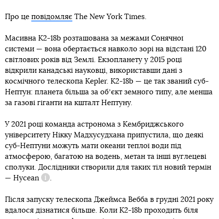
Про це
повідомляє
The New York Times.
Масивна K2-18b розташована за межами Сонячної
системи — вона обертається навколо зорі на відстані 120
світлових років від Землі. Екзопланету у 2015 році
відкрили канадські науковці, використавши дані з
космічного телескопа Kepler. K2-18b — це так званий суб-
Нептун: планета більша за обʼєкт земного типу, але менша
за газові гіганти на кшталт Нептуну.
У 2021 році команда астронома з Кембриджського
університету Нікку Мадхусудхана припустила, що деякі
суб-Нептуни можуть мати океани теплої води під
атмосферою, багатою на водень, метан та інші вуглецеві
сполуки. Дослідники створили для таких тіл новий термін
—
Hycean
.
Довідка
Після запуску телескопа Джеймса Вебба в грудні 2021 року
вдалося дізнатися більше. Коли K2-18b проходить біля