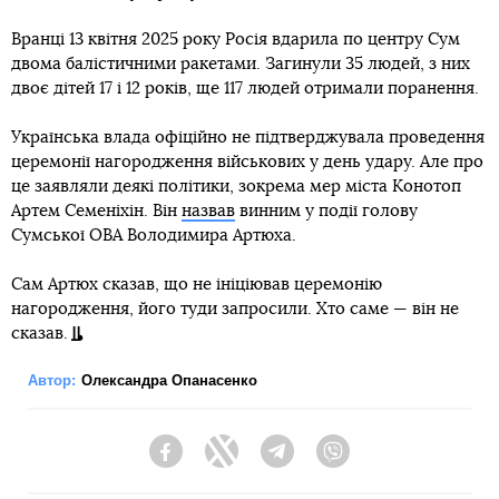
Вранці 13 квітня 2025 року Росія вдарила по центру Сум
двома балістичними ракетами. Загинули 35 людей, з них
двоє дітей 17 і 12 років, ще 117 людей отримали поранення.
Українська влада офіційно не підтверджувала проведення
церемонії нагородження військових у день удару. Але про
це заявляли деякі політики, зокрема мер міста Конотоп
Артем Семеніхін. Він
назвав
винним у події голову
Сумської ОВА Володимира Артюха.
Сам Артюх сказав, що не ініціював церемонію
нагородження, його туди запросили. Хто саме — він не
сказав.
Автор:
Олександра Опанасенко
Facebook
Twitter
Telegram
Viber