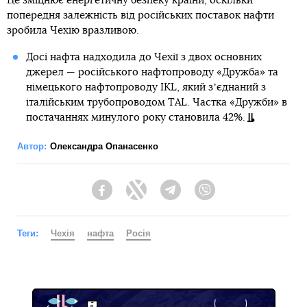
Це зміцнює енергетичну безпеку країни, оскільки
попередня залежність від російських поставок нафти
зробила Чехію вразливою.
Досі нафта надходила до Чехії з двох основних
джерел — російського нафтопроводу «Дружба» та
німецького нафтопроводу IKL, який зʼєднаний з
італійським трубопроводом TAL. Частка «Дружби» в
постачаннях минулого року становила 42%.
Автор:
Олександра Опанасенко
Facebook
Twitter
Telegram
Viber
Теги:
Чехія
нафта
Росія