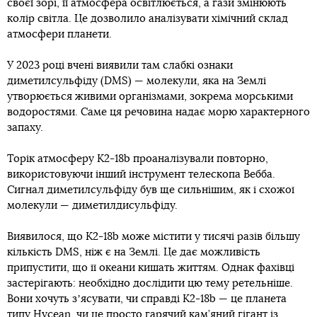
своєї зорі, її атмосфера освітлюється, а гази змінюють
колір світла. Це дозволило аналізувати хімічний склад
атмосфери планети.
У 2023 році вчені виявили там слабкі ознаки
диметилсульфіду (DMS) — молекули, яка на Землі
утворюється живими організмами, зокрема морськими
водоростями. Саме ця речовина надає морю характерного
запаху.
Торік атмосферу K2-18b проаналізували повторно,
використовуючи інший інструмент телескопа Вебба.
Сигнал диметилсульфіду був ще сильнішим, як і схожої
молекули — диметилдисульфіду.
Виявилося, що K2-18b може містити у тисячі разів більшу
кількість DMS, ніж є на Землі. Це дає можливість
припустити, що її океани кишать життям. Однак фахівці
застерігають: необхідно дослідити цю тему ретельніше.
Вони хочуть зʼясувати, чи справді K2-18b — це планета
типу Hycean, чи це просто гарячий кам’яний гігант із