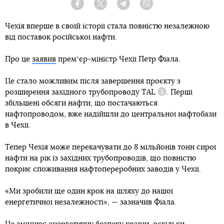
Facebook
Twitter
Telegram
Viber
Чехія вперше в своїй історії стала повністю незалежною
від поставок російської нафти.
Про це
заявив
премʼєр-міністр Чехії Петр Фіала.
Це стало можливим після завершення проєкту з
розширення західного трубопроводу
TAL
. Перші
Довідка
збільшені обсяги нафти, що постачаються
нафтопроводом, вже надійшли до центральної нафтобази
в Чехії.
Тепер Чехія може перекачувати до 8 мільйонів тонн сирої
нафти на рік із західних трубопроводів, що повністю
покриє споживання нафтопереробних заводів у Чехії.
«Ми зробили ще один крок на шляху до нашої
енергетичної незалежності», — зазначив Фіала.