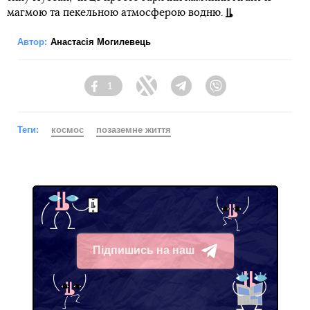
магмою та пекельною атмосферою водню.
Автор:
Анастасія Могилевець
1
Facebook
Twitter
Telegram
Viber
Теги:
космос
позаземне життя
Підпишись на наш
Telegram