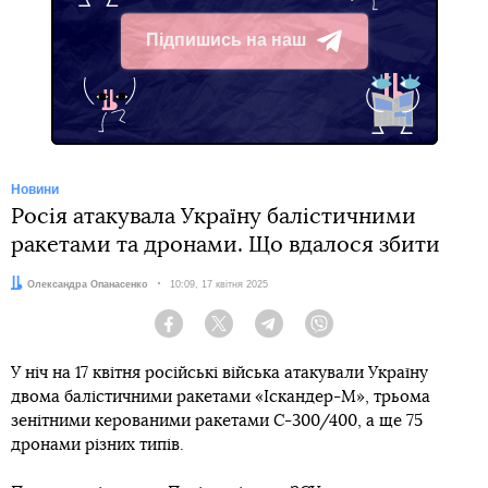
Підпишись на наш
Telegram
Новини
Росія атакувала Україну балістичними
ракетами та дронами. Що вдалося збити
Автор:
Олександра Опанасенко
Дата:
10:09, 17 квітня 2025
Facebook
Twitter
Telegram
Viber
У ніч на 17 квітня російські війська атакували Україну
двома балістичними ракетами «Іскандер-М», трьома
зенітними керованими ракетами С-300/400, а ще 75
дронами різних типів.