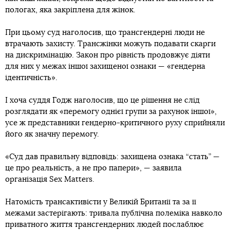
пологах, яка закріплена для жінок.
При цьому суд наголосив, що трансгендерні люди не
втрачають захисту. Трансжінки можуть подавати скарги
на дискримінацію. Закон про рівність продовжує діяти
для них у межах іншої захищеної ознаки — «гендерна
ідентичність».
І хоча суддя Годж наголосив, що це рішення не слід
розглядати як «перемогу однієї групи за рахунок іншої»,
усе ж представники гендерно-критичного руху сприйняли
його як значну перемогу.
«Суд дав правильну відповідь: захищена ознака “стать” —
це про реальність, а не про папери», — заявила
організація Sex Matters.
Натомість трансактивісти у Великій Британії та за її
межами застерігають: тривала публічна полеміка навколо
приватного життя трансгендерних людей послаблює