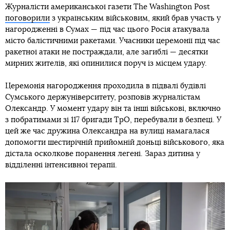
Журналісти американської газети The Washington Post
поговорили
з українським військовим, який брав участь у
нагородженні в Сумах — під час цього Росія атакувала
місто балістичними ракетами. Учасники церемонії під час
ракетної атаки не постраждали, але загиблі — десятки
мирних жителів, які опинилися поруч із місцем удару.
Церемонія нагородження проходила в підвалі будівлі
Сумського держуніверситету, розповів журналістам
Олександр. У момент удару він та інші військові, включно
з побратимами зі 117 бригади ТрО, перебували в безпеці. У
цей же час дружина Олександра на вулиці намагалася
допомогти шестирічній прийомній доньці військового, яка
дістала осколкове поранення легені. Зараз дитина у
відділенні інтенсивної терапії.