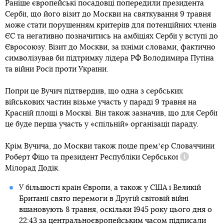
Раніше європейські посадовці попередили президента
Сербії, що його візит до Москви на святкування 9 травня
може стати порушенням критеріїв для потенційних членів
ЄС та негативно позначитись на амбіціях Сербії у вступі до
Євросоюзу. Візит до Москви, за їхніми словами, фактично
символізував би підтримку лідера РФ Володимира Путіна
та війни Росії проти України.
Попри це Вучич підтвердив, що одна з сербських
військових частин візьме участь у параді 9 травня на
Красній площі в Москві. Він також зазначив, що для Сербії
це буде перша участь у «спільній» організації параду.
Крім Вучича, до Москви також поїде премʼєр Словаччини
Роберт Фіцо та президент
Республіки Сербської
Довідка
Мілорад Додік.
У більшості країн Європи, а також у США і Великій
Британії свято перемоги в Другій світовій війні
вшановують 8 травня, оскільки 1945 року цього дня о
22:43 за центральноєвропейським часом підписали