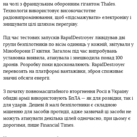
Довідка
на чолі з французьким оборонним гігантом Thales.
Технологія використовує високочастотне
радіовипромінювання, щоб «підсмажувати» електроніку і
знищувати цілі шляхом перегріву.
Під час тестових запусків RapidDestroyer ліквідував дві
групи безпілотників по вісім одиниць у кожній, звітували у
Міноборони 17 квітня. Загалом під час випробувань
установка виявила, атакувала і знешкодила понад 100
дронів. Розробку поки вдосконалюють: RapidDestroyer
перевозять на платформі вантажівки, зброя споживає
значні обсяги енергії.
З початку повномасштабного вторгнення Росії в Україну
обидві армії використовують БпЛА — як для розвідки, так і
для ударів. Дешеві й малі безпілотники є складною
мішенню для засобів протидії, адже зазвичай ці засоби не
можуть атакувати декілька цілей одночасно, при цьому є
дорогими, пише Financial Times.