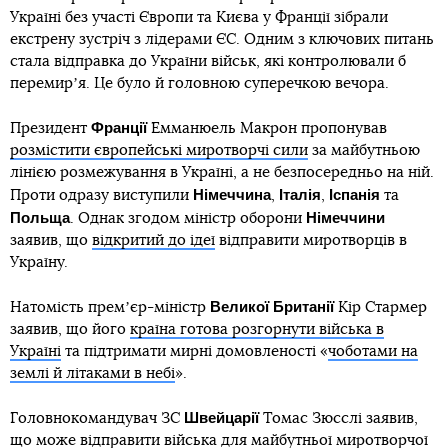
Україні без участі Європи та Києва у Франції зібрали
екстрену зустріч з лідерами ЄС. Одним з ключових питань
стала відправка до України військ, які контролювали б
перемирʼя. Це було й головною суперечкою вечора.
Франції
Президент
Емманюель Макрон пропонував
розмістити європейські миротворчі сили
за майбутньою
лінією розмежування в Україні, а не безпосередньо на ній.
Німеччина
Італія
Іспанія
Проти одразу виступили
,
,
та
Польща
Німеччини
. Однак згодом міністр оборони
заявив, що
відкритий до ідеї
відправити миротворців в
Україну.
Великої Британії
Натомість премʼєр-міністр
Кір Стармер
заявив, що його
країна готова розгорнути війська в
Україні
та підтримати мирні домовленості «
чоботами на
землі й літаками в небі
».
Швейцарії
Головнокомандувач ЗС
Томас Зюсслі заявив,
що
може відправити війська
для майбутньої миротворчої