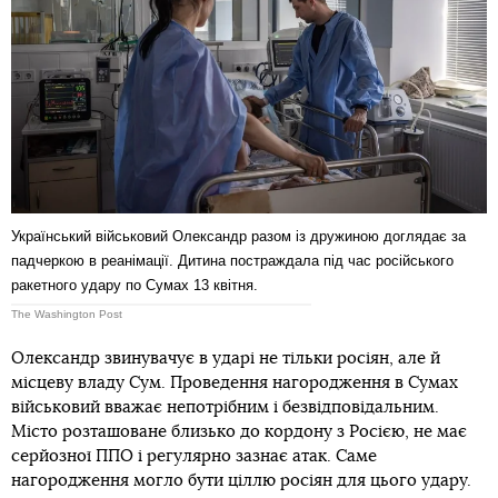
Український військовий Олександр разом із дружиною доглядає за
падчеркою в реанімації. Дитина постраждала під час російського
ракетного удару по Сумах 13 квітня.
The Washington Post
Олександр звинувачує в ударі не тільки росіян, але й
місцеву владу Сум. Проведення нагородження в Сумах
військовий вважає непотрібним і безвідповідальним.
Місто розташоване близько до кордону з Росією, не має
серйозної ППО і регулярно зазнає атак. Саме
нагородження могло бути ціллю росіян для цього удару.