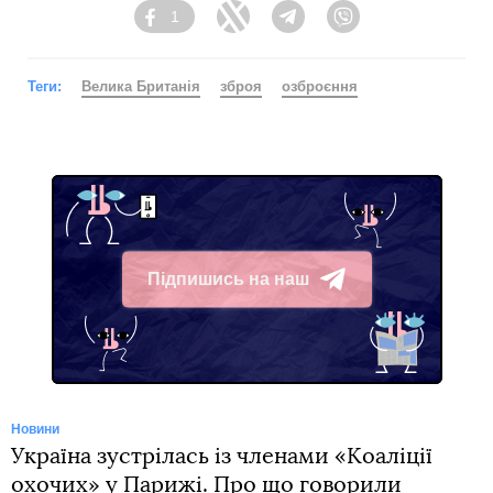
1
Facebook
Twitter
Telegram
Viber
Теги:
Велика Британія
зброя
озброєння
Підпишись на наш
Telegram
Новини
Україна зустрілась із членами «Коаліції
охочих» у Парижі. Про що говорили