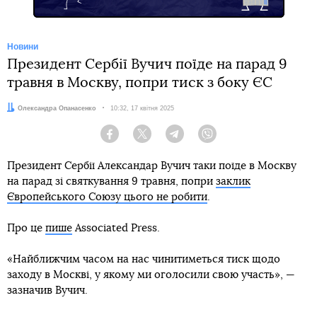
Новини
Президент Сербії Вучич поїде на парад 9
травня в Москву, попри тиск з боку ЄС
Автор:
Олександра Опанасенко
Дата:
10:32, 17 квітня 2025
Facebook
Twitter
Telegram
Viber
Президент Сербії Александар Вучич таки поїде в Москву
на парад зі святкування 9 травня, попри
заклик
Європейського Союзу цього не робити
.
Про це
пише
Associated Press.
«Найближчим часом на нас чинитиметься тиск щодо
заходу в Москві, у якому ми оголосили свою участь», —
зазначив Вучич.