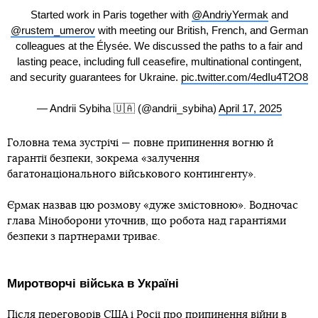
Started work in Paris together with
@AndriyYermak
and
@rustem_umerov
with meeting our British, French, and German
colleagues at the Élysée. We discussed the paths to a fair and
lasting peace, including full ceasefire, multinational contingent,
and security guarantees for Ukraine.
pic.twitter.com/4edIu4T2O8
— Andrii Sybiha 🇺🇦 (@andrii_sybiha)
April 17, 2025
Головна тема зустрічі — повне припинення вогню й
гарантії безпеки, зокрема «залучення
багатонаціонального військового контингенту».
Єрмак назвав цю розмову «дуже змістовною». Водночас
глава Міноборони уточнив, що робота над гарантіями
безпеки з партнерами триває.
Миротворчі війська в Україні
Після переговорів США і Росії про припинення війни в