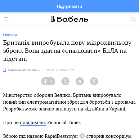
Підтримати
Facebook
Telegram
Twitter
Instagram
Меню
По
по
сай
Новини
Британія випробувала нову мікрохвильову
зброю. Вона здатна «спалювати» БпЛА на
відстані
Автор:
Анастасія Могилевець
Дата:
15:09, 17 квітня 2025
1
Facebook
Twitter
Telegram
Viber
Міністерство оборони Великої Британії випробувало
новий тип електромагнітної зброї для боротьби з дронами.
Розробка може значно вплинути на хід війни в Україні.
Про це
повідомляє
Financial Times.
Зброю під назвою
RapidDestroyer
створив консорціум