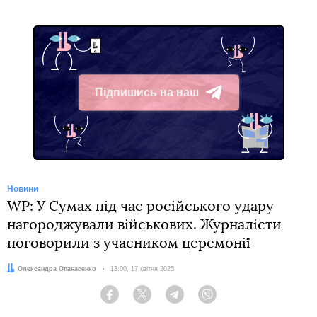
Підпишись на наш
Telegram
Новини
WP: У Сумах під час російського удару
нагороджували військових. Журналісти
поговорили з учасником церемонії
Автор:
Олександра Опанасенко
Дата:
13:00, 17 квітня 2025
Facebook
Twitter
Telegram
Viber