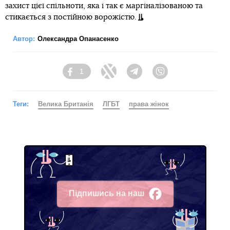
захист цієї спільноти, яка і так є маргіналізованою та
стикається з постійною ворожістю.
Автор:
Олександра Опанасенко
1
Facebook
Twitter
Telegram
Viber
Теги:
Велика Британія
ЛГБТ
права жінок
Підпишись на наш
Facebook