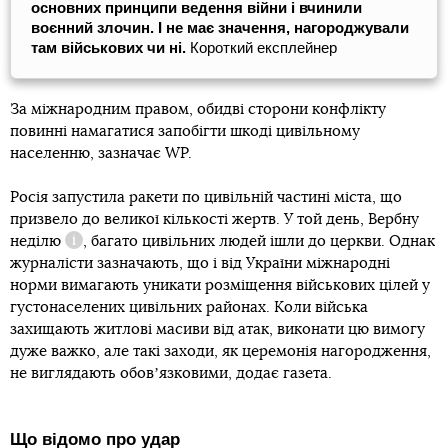
основних принципи ведення війни і вчинили
воєнний злочин. І не має значення, нагороджували
там військових чи ні.
Короткий експлейнер
За міжнародним правом, обидві сторони конфлікту
повинні намагатися запобігти шкоді цивільному
населенню, зазначає WP.
Росія запустила ракети по цивільній частині міста, що
призвело до великої кількості жертв. У той день,
Вербну
неділю
, багато цивільних людей ішли до церкви. Однак
Довідка
журналісти зазначають, що і від України міжнародні
норми вимагають уникати розміщення військових цілей у
густонаселених цивільних районах. Коли війська
захищають житлові масиви від атак, виконати цю вимогу
дуже важко, але такі заходи, як церемонія нагородження,
не виглядають обовʼязковими, додає газета.
Що відомо про удар