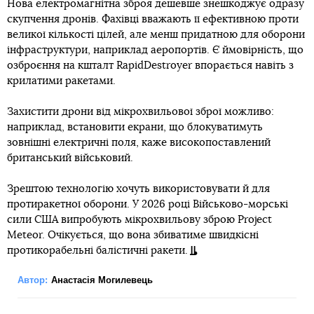
Нова електромагнітна зброя дешевше знешкоджує одразу
скупчення дронів. Фахівці вважають її ефективною проти
великої кількості цілей, але менш придатною для оборони
інфраструктури, наприклад аеропортів. Є ймовірність, що
озброєння на кшталт RapidDestroyer впорається навіть з
крилатими ракетами.
Захистити дрони від мікрохвильової зброї можливо:
наприклад, встановити екрани, що блокуватимуть
зовнішні електричні поля, каже високопоставлений
британський військовий.
Зрештою технологію хочуть використовувати й для
протиракетної оборони. У 2026 році Військово-морські
сили США випробують мікрохвильову зброю Project
Meteor. Очікується, що вона збиватиме швидкісні
протикорабельні балістичні ракети.
Автор:
Анастасія Могилевець