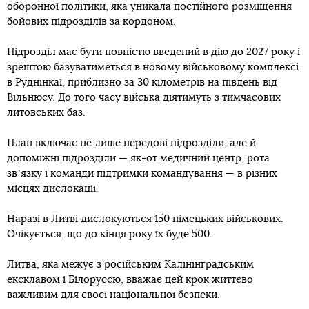
оборонної політики, яка уникала постійного розміщення
бойових підрозділів за кордоном.
Підрозділ має бути повністю введений в дію до 2027 року і
зрештою базуватиметься в новому військовому комплексі
в Руднінкаї, приблизно за 30 кілометрів на південь від
Вільнюсу. До того часу війська діятимуть з тимчасових
литовських баз.
План включає не лише передові підрозділи, але й
допоміжні підрозділи — як-от медичний центр, рота
звʼязку і команди підтримки командування — в різних
місцях дислокації.
Наразі в Литві дислокуються 150 німецьких військових.
Очікується, що до кінця року їх буде 500.
Литва, яка межує з російським Калінінградським
ексклавом і Білоруссю, вважає цей крок життєво
важливим для своєї національної безпеки.