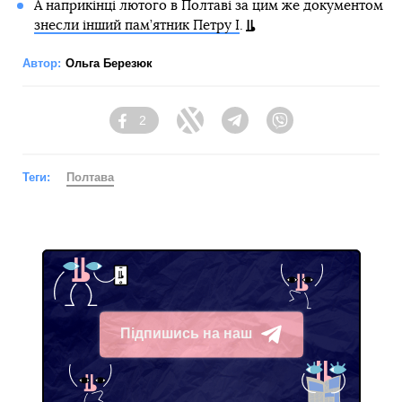
А наприкінці лютого в Полтаві за цим же документом
знесли інший пам’ятник Петру І
.
Автор:
Ольга Березюк
2
Facebook
Twitter
Telegram
Viber
Теги:
Полтава
Підпишись на наш
Telegram