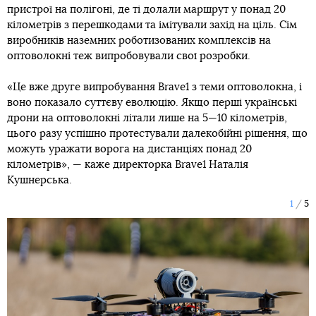
пристрої на полігоні, де ті долали маршрут у понад 20
кілометрів з перешкодами та імітували захід на ціль. Сім
виробників наземних роботизованих комплексів на
оптоволокні теж випробовували свої розробки.
«Це вже друге випробування Brave1 з теми оптоволокна, і
воно показало суттєву еволюцію. Якщо перші українські
дрони на оптоволокні літали лише на 5—10 кілометрів,
цього разу успішно протестували далекобійні рішення, що
можуть уражати ворога на дистанціях понад 20
кілометрів», — каже директорка Brave1 Наталія
Кушнерська.
1
5