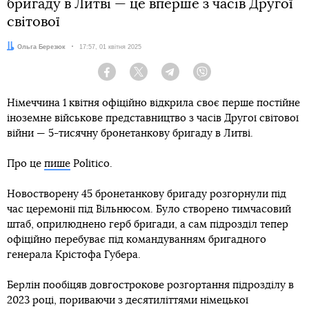
бригаду в Литві — це вперше з часів Другої
світової
Автор:
Ольга Березюк
Дата:
17:57, 01 квітня 2025
Facebook
Twitter
Telegram
Viber
Німеччина 1 квітня офіційно відкрила своє перше постійне
іноземне військове представництво з часів Другої світової
війни — 5-тисячну бронетанкову бригаду в Литві.
Про це
пише
Politico.
Новостворену 45 бронетанкову бригаду розгорнули під
час церемонії під Вільнюсом. Було створено тимчасовий
штаб, оприлюднено герб бригади, а сам підрозділ тепер
офіційно перебуває під командуванням бригадного
генерала Крістофа Губера.
Берлін пообіцяв довгострокове розгортання підрозділу в
2023 році, пориваючи з десятиліттями німецької