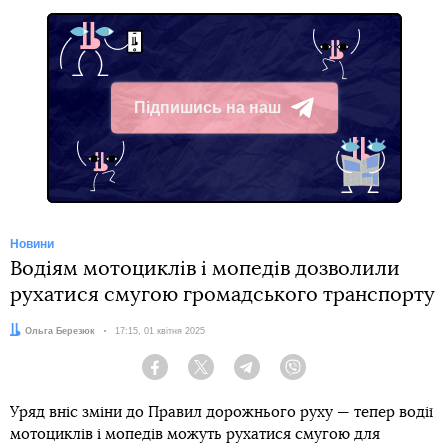
Підпишись на наш
Telegram
Новини
Водіям мотоциклів і мопедів дозволили
рухатися смугою громадського транспорту
Автор:
Ольга Березюк
Дата:
17:15, 01 квітня 2025
Facebook
Twitter
Telegram
Viber
Уряд вніс зміни до Правил дорожнього руху — тепер водії
мотоциклів і мопедів можуть рухатися смугою для