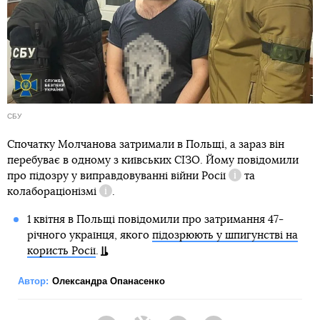
СБУ
Спочатку Молчанова затримали в Польщі, а зараз він
перебуває в одному з київських СІЗО. Йому повідомили
про підозру у
виправдовуванні війни Росії
та
Довідка
колабораціонізмі
.
Довідка
1 квітня в Польщі повідомили про затримання 47-
річного українця, якого
підозрюють у шпигунстві на
користь Росії
.
Автор:
Олександра Опанасенко