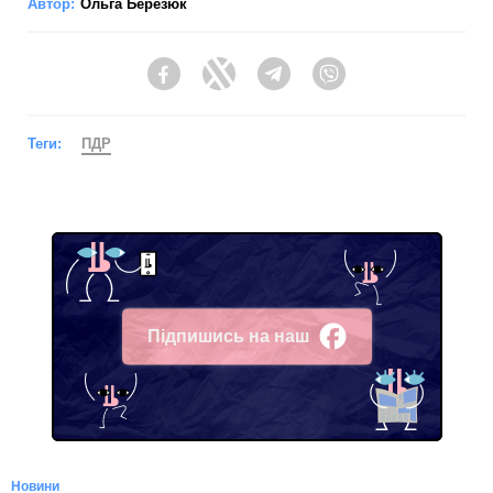
Автор:
Ольга Березюк
Facebook
Twitter
Telegram
Viber
Теги:
ПДР
Підпишись на наш
Facebook
Новини