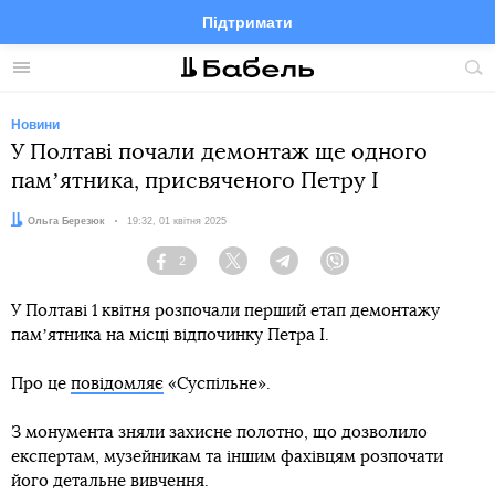
Підтримати
Facebook
Telegram
Twitter
Instagram
Меню
По
по
сай
Новини
У Полтаві почали демонтаж ще одного
памʼятника, присвяченого Петру I
Автор:
Ольга Березюк
Дата:
19:32, 01 квітня 2025
2
Facebook
Twitter
Telegram
Viber
У Полтаві 1 квітня розпочали перший етап демонтажу
памʼятника на місці відпочинку Петра І.
Про це
повідомляє
«Суспільне».
З монумента зняли захисне полотно, що дозволило
експертам, музейникам та іншим фахівцям розпочати
його детальне вивчення.​