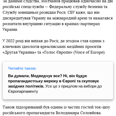
За даними слідства, Молчанов працював одночасно на дві
російські спецслужби — Федеральну службу безпеки та
Службу зовнішньої розвідки Росії. СБУ каже, що він
дискредитував Україну на міжнародній арені та намагався
розхитати внутрішню ситуацію в країнах-партнерах
України.
У 2022 році він виїхав до Росії, де згодом став одним з
ключових ідеологів кремлівських медійних проєктів
«Другая Украина» та «Голос Європи» (Voice of Europe).
Читайте також:
Ви думали, Медведчук все? Ні, він будує
пропагандистську мережу в Європі та скуповує
західних політиків.
Усе це з прицілом на вибори до
Європарламенту
Також підозрюваний був одним із частих гостей ток-шоу
російського пропагандиста Володимира Соловйова.