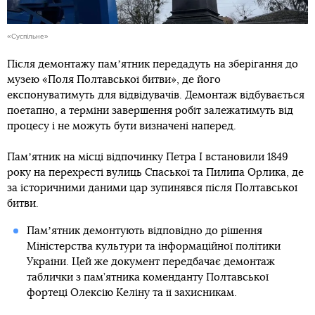
«Суспільне»
Після демонтажу памʼятник передадуть на зберігання до
музею «Поля Полтавської битви», де його
експонуватимуть для відвідувачів. Демонтаж відбувається
поетапно, а терміни завершення робіт залежатимуть від
процесу і не можуть бути визначені наперед.
Памʼятник на місці відпочинку Петра І встановили 1849
року на перехресті вулиць Спаської та Пилипа Орлика, де
за історичними даними цар зупинявся після Полтавської
битви.
Памʼятник демонтують відповідно до рішення
Міністерства культури та інформаційної політики
України. Цей же документ передбачає демонтаж
таблички з пам’ятника коменданту Полтавської
фортеці Олексію Келіну та її захисникам.