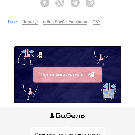
Facebook
Twitter
Telegram
Viber
Теги:
Польща
війна Росії з Україною
СБУ
Підпишись на наш
Telegram
як і чому
Мене завжди цікавить —