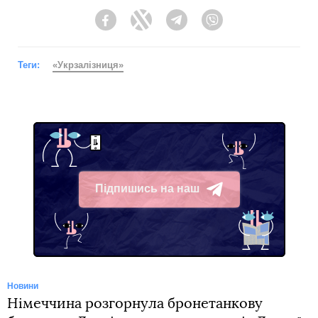
Facebook
Twitter
Telegram
Viber
Теги:
«Укрзалізниця»
Підпишись на наш
Telegram
Новини
Німеччина розгорнула бронетанкову