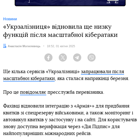
Новини
«Укрзалізниця» відновила ще низку
функцій після масштабної кібератаки
Автор:
Анастасія Могилевець
Дата:
18:52, 01 квітня 2025
Facebook
Twitter
Telegram
Viber
Ще кілька сервісів «Укрзалізниці»
запрацювали після
масштабної кібератаки
, яка сталася наприкінці березня.
Про це
повідомляє
пресслужба перевізника.
Фахівці відновили інтеграцію з «Армія+» для придбання
квитків зі спецрезерву військовими, а також моніторинг і
автовикуп квитків у застосунку і на сайті. Для користувачів
знову доступна верифікація через «Дія.Підпис» для
найпопулярніших міжнародних рейсів.