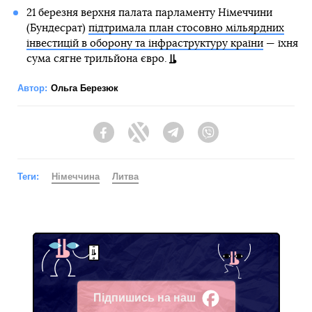
21 березня верхня палата парламенту Німеччини
(Бундесрат)
підтримала план стосовно мільярдних
інвестицій в оборону та інфраструктуру країни
— їхня
сума сягне трильйона євро.
Автор:
Ольга Березюк
Facebook
Twitter
Telegram
Viber
Теги:
Німеччина
Литва
Підпишись на наш
Facebook