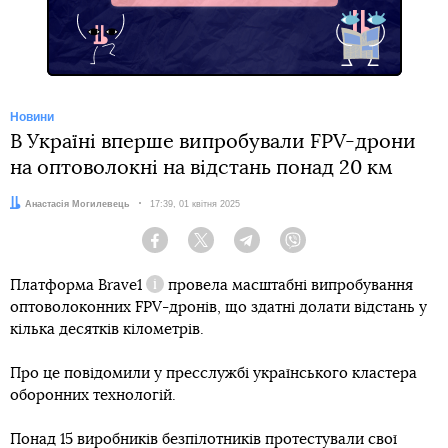
Новини
В Україні вперше випробували FPV-дрони
на оптоволокні на відстань понад 20 км
Автор:
Анастасія Могилевець
Дата:
17:39, 01 квітня 2025
Facebook
Twitter
Telegram
Viber
Платформа
Brave1
провела масштабні випробування
Довідка
оптоволоконних FPV-дронів, що здатні долати відстань у
кілька десятків кілометрів.
Про це повідомили у пресслужбі українського кластера
оборонних технологій.
Понад 15 виробників безпілотників протестували свої