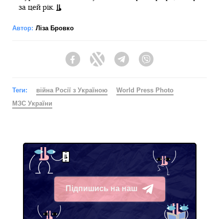
за цей рік.
Автор:
Ліза Бровко
Facebook
Twitter
Telegram
Viber
Теги:
війна Росії з Україною
World Press Photo
МЗС України
Підпишись на наш
Telegram