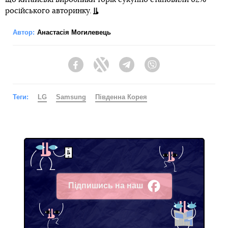
російського авторинку.
Автор:
Анастасія Могилевець
Facebook
Twitter
Telegram
Viber
Теги:
LG
Samsung
Південна Корея
Підпишись на наш
Facebook