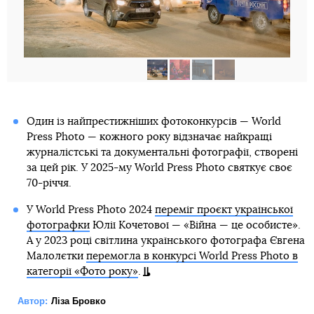
Один із найпрестижніших фотоконкурсів — World
Press Photo — кожного року відзначає найкращі
журналістські та документальні фотографії, створені
за цей рік. У 2025-му World Press Photo святкує своє
70-річчя.
У World Press Photo 2024
переміг проєкт української
фотографки
Юлії Кочетової — «Війна — це особисте».
А у 2023 році світлина українського фотографа Євгена
Малолєтки
перемогла в конкурсі World Press Photo в
категорії «Фото року»
.
Автор:
Ліза Бровко