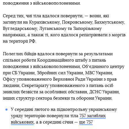
поводження з військовополоненими.
Серед тих, чиї тіла вдалося повернути, — воїни, які
загинули на Курахівському, Покровському, Бахмутському,
⁠Вугледарському, Луганському та Запорізькому
напрямках, а також ті, кого вдалося репатріювати з моргів
на території РФ.
Полеглих бійців вдалося повернути за результатами
спільної роботи Координаційного штабу з питань
поводження з військовополоненими, Обʼєднаного центру
при СБ України, Збройних сил України, МВС України,
Офісу уповноваженого Верховної Ради України з прав
людини, Секретаріату уповноваженого з питань осіб
зниклих безвісти за особливих обставин, ДСНС України,
інших структур сектора безпеки та оборони України.
У середині лютого на підконтрольну українському
уряду територію повернули тіла
757 загиблих
військових
, а в середині січня —
ще 757