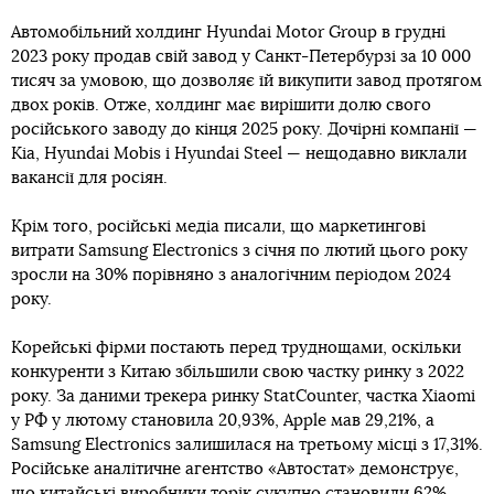
Автомобільний холдинг Hyundai Motor Group в грудні
2023 року продав свій завод у Санкт-Петербурзі за 10 000
тисяч за умовою, що дозволяє їй викупити завод протягом
двох років. Отже, холдинг має вирішити долю свого
російського заводу до кінця 2025 року. Дочірні компанії —
Kia, Hyundai Mobis і Hyundai Steel — нещодавно виклали
вакансії для росіян.
Крім того, російські медіа писали, що маркетингові
витрати Samsung Electronics з січня по лютий цього року
зросли на 30% порівняно з аналогічним періодом 2024
року.
Корейські фірми постають перед труднощами, оскільки
конкуренти з Китаю збільшили свою частку ринку з 2022
року. За даними трекера ринку StatCounter, частка Xiaomi
у РФ у лютому становила 20,93%, Apple мав 29,21%, а
Samsung Electronics залишилася на третьому місці з 17,31%.
Російське аналітичне агентство «Автостат» демонструє,
що китайські виробники торік сукупно становили 62%