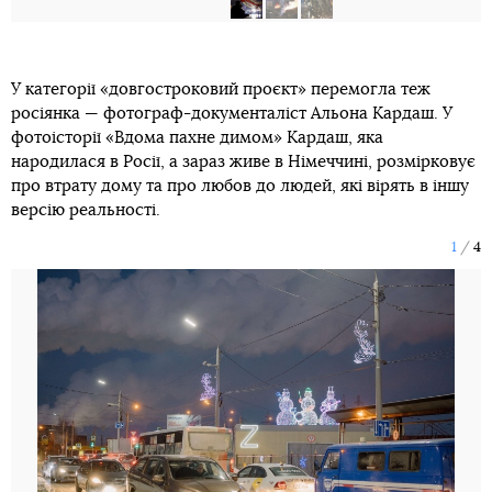
У категорії «довгостроковий проєкт» перемогла теж
росіянка — фотограф-документаліст Альона Кардаш. У
фотоісторії «Вдома пахне димом» Кардаш, яка
народилася в Росії, а зараз живе в Німеччині, розмірковує
про втрату дому та про любов до людей, які вірять в іншу
версію реальності.
1
4