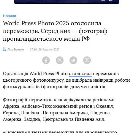
Новини
World Press Photo 2025 оголосила
переможців. Серед них — фотограф
пропагандистьского медіа РФ
Автор:
Ліза Бровко
Дата:
17:16, 28 березня 2025
Facebook
Twitter
Telegram
Viber
Організація World Press Photo
оголосила
переможців
цьогорічного фотоконкурсу, де відібрала найкращі роботи
фотожурналістів і фотографів-документалістів.
Фотографії-переможці класифікували за регіонами:
Африка, Азійсько-Тихоокеанський регіон і Океанія,
Європа, Північна і Центральна Америка, Південна
Америка, Західна, Центральна та Південна Азія.
«Основними темами переможців для європейського