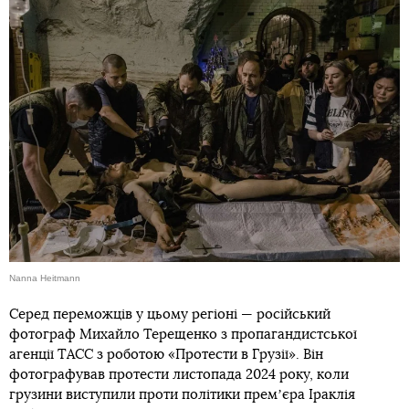
Nanna Heitmann
Серед переможців у цьому регіоні — російський
фотограф Михайло Терещенко з пропагандистської
агенції ТАСС з роботою «Протести в Грузії». Він
фотографував протести листопада 2024 року, коли
грузини виступили проти політики премʼєра Іраклія