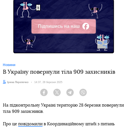
Підпишись на наш
Facebook
Новини
В Україну повернули тіла 909 захисників
Автор:
Ірина Перепечко
Дата:
14:37, 28 березня 2025
Facebook
Twitter
Telegram
Viber
На підконтрольну Україні територію 28 березня повернули
тіла 909 захисників.
Про це
повідомили
в Координаційному штабі з питань