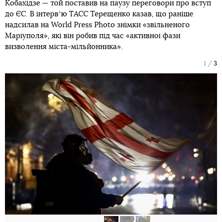
Кобахідзе — той поставив на паузу переговори про вступ
до ЄС. В інтервʼю ТАСС Терещенко казав, що раніше
надсилав на World Press Photo знімки «звільненого
Маріуполя», які він робив під час «активної фази
визволення міста-мільйонника».
1
3