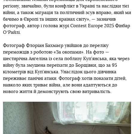
регіону, звичайно, були конфлікт в Україні та наслідки тієї
війни, а також міграція та політичний зсув вправо, який ми
бачимо в Європі та інших країнах світу», — зазначив
фотограф, автор і голова журі Contest Europe 2025 Фінбар
ОʼРайлі.
Фотограф Флоріан Бахмаєр увійшов до переліку
переможців з роботою «За окопами». На фото —
шестирічна Ангеліна із села поблизу Куп’янська, яка через
війну була змушена переїхати до Борщівки, що за 95
кілометрів від Куп’янська. Унаслідок цього дівчинка
переживає панічні атаки. Фотограф хотів показати дітей,
навколо яких триває війна, але вони адаптуються до
нового життя й демонструють свою витривалість.