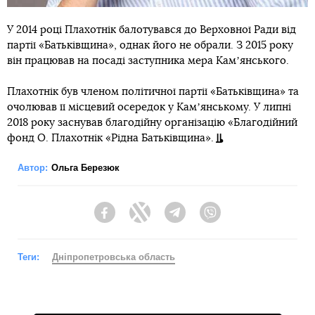
У 2014 році Плахотнік балотувався до Верховної Ради від
партії «Батьківщина», однак його не обрали. З 2015 року
він працював на посаді заступника мера Камʼянського.
Плахотнік був членом політичної партії «Батьківщина» та
очолював її місцевий осередок у Камʼянському. У липні
2018 року заснував благодійну організацію «Благодійний
фонд О. Плахотнік «Рідна Батьківщина».
Автор:
Ольга Березюк
Facebook
Twitter
Telegram
Viber
Теги:
Дніпропетровська область