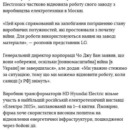
Electronics частково відновила роботу свого заводу з
виробництва електротехніки в Москві.
«Цей крок спрямований на запобігання погіршенню стану
виробничих потужностей, які простоювали з початку
війни. Для роботи використовуються наявні на заводі
матеріали», — розповів представник LG.
Генеральний директор корпорації Чо Джу Ван заявив, що
вони «обережні, оскільки [повномасштабна] війна [в
Україні] не завершилася», але додав: «Ми уважно стежимо
за ситуацією, тому що ми можемо відновити роботу, коли
санкції [з РФ] знімуть».
Виробник трансформаторів HD Hyundai Electric візьме
участь в найбільшій російській електротехнічній виставці
«Електро 2025», запланованій на 1—4 квітня. Ймовірно,
фірма хоче скористатися високим попитом на
відновлення енергетичної інфраструктури, пошкодженої
через бойові дії.