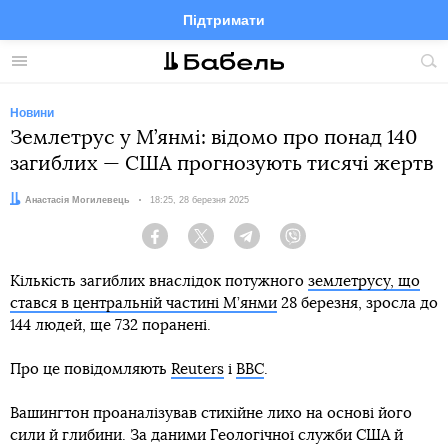
Підтримати
Facebook
Telegram
Twitter
Instagram
Меню
По
по
сай
Новини
Землетрус у М’янмі: відомо про понад 140
загиблих — США прогнозують тисячі жертв
Автор:
Анастасія Могилевець
Дата:
18:25, 28 березня 2025
Facebook
Twitter
Telegram
Viber
Кількість загиблих внаслідок потужного
землетрусу, що
стався в центральній частині М’янми
28 березня, зросла до
144 людей, ще 732 поранені.
Про це повідомляють
Reuters
і
BBC
.
Вашингтон проаналізував стихійне лихо на основі його
сили й глибини. За даними Геологічної служби США й