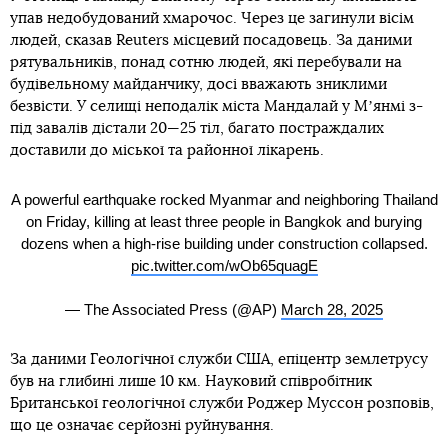
упав недобудований хмарочос. Через це загинули вісім
людей, сказав Reuters місцевий посадовець. За даними
рятувальників, понад сотню людей, які перебували на
будівельному майданчику, досі вважають зниклими
безвісти. У селищі неподалік міста Мандалай у Мʼянмі з-
під завалів дістали 20—25 тіл, багато постраждалих
доставили до міської та районної лікарень.
A powerful earthquake rocked Myanmar and neighboring Thailand
on Friday, killing at least three people in Bangkok and burying
dozens when a high-rise building under construction collapsed.
pic.twitter.com/wOb65quagE
— The Associated Press (@AP)
March 28, 2025
За даними Геологічної служби США, епіцентр землетрусу
був на глибині лише 10 км. Науковий співробітник
Британської геологічної служби Роджер Муссон розповів,
що це означає серйозні руйнування.