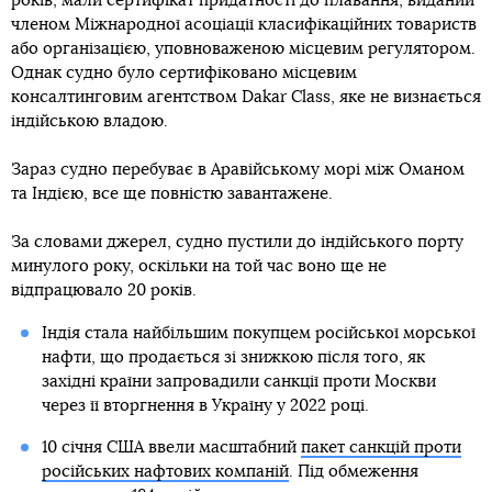
років, мали сертифікат придатності до плавання, виданий
членом Міжнародної асоціації класифікаційних товариств
або організацією, уповноваженою місцевим регулятором.
Однак судно було сертифіковано місцевим
консалтинговим агентством Dakar Class, яке не визнається
індійською владою.
Зараз судно перебуває в Аравійському морі між Оманом
та Індією, все ще повністю завантажене.
За словами джерел, судно пустили до індійського порту
минулого року, оскільки на той час воно ще не
відпрацювало 20 років.
Індія стала найбільшим покупцем російської морської
нафти, що продається зі знижкою після того, як
західні країни запровадили санкції проти Москви
через її вторгнення в Україну у 2022 році.
10 січня США ввели масштабний
пакет санкцій проти
російських нафтових компаній
. Під обмеження