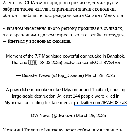
Агентства США з міжнародного розвитку, землетрус міг
забрати тисячі життів і спричинити значні економічні
збитки. Найбільше постраждали міста Сагайн і Мейктіла.
«Загалом населення цього регіону проживає в будівлях,
які є вразливими до землетрусів, хоча є і стійкі споруди»,
— йдеться у висновках фахівців.
Moment of the 7.7 Magnitude powerful earthquake in Bangkok,
Thailand 🇹🇭 (28.03.2025)
pic.twitter.com/KOLTBVS4ES
— Disaster News (@Top_Disaster)
March 28, 2025
A powerful earthquake rocked Myanmar and Thailand, causing
large-scale destruction. At least 144 people were killed in
Myanmar, according to state media.
pic.twitter.com/fRAFO8tka3
— DW News (@dwnews)
March 28, 2025
У столиці Таїланду Бангкоку через сейсмічну активність