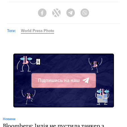
Facebook
Twitter
Telegram
Viber
Теги:
World Press Photo
Підпишись на наш
Telegram
Новини
Bloomberg: Індія не пустила танкер з