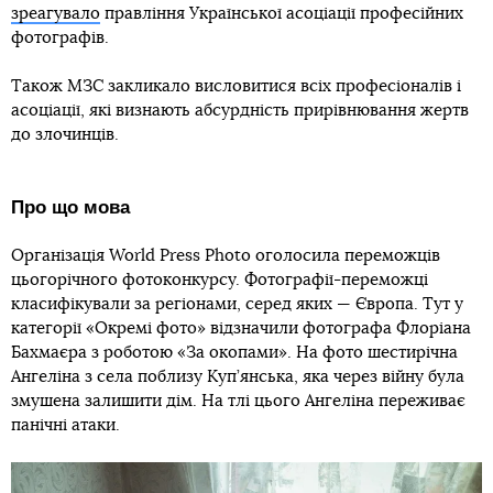
зреагувало
правління Української асоціації професійних
фотографів.
Також МЗС закликало висловитися всіх професіоналів і
асоціації, які визнають абсурдність прирівнювання жертв
до злочинців.
Про що мова
Організація World Press Photo оголосила переможців
цьогорічного фотоконкурсу. Фотографії-переможці
класифікували за регіонами, серед яких — Європа. Тут у
категорії «Окремі фото» відзначили фотографа Флоріана
Бахмаєра з роботою «За окопами». На фото шестирічна
Ангеліна з села поблизу Куп’янська, яка через війну була
змушена залишити дім. На тлі цього Ангеліна переживає
панічні атаки.