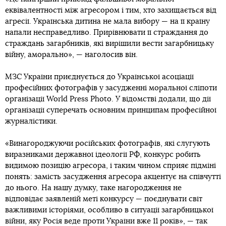
еквівалентності між агресором і тим, хто захищається від
агресії. Українська дитина не мала вибору — на її країну
напали несправедливо. Прирівнювати її страждання до
страждань загарбників, які вирішили вести загарбницьку
війну, аморально», — наголосив він.
МЗС України приєднується до Української асоціації
професійних фотографів у засудженні моральної сліпоти
організації World Press Photo. У відомстві додали, що дії
організації суперечать основним принципам професійної
журналістики.
«Винагороджуючи російських фотографів, які слугують
виразниками державної ідеології РФ, конкурс робить
видимою позицію агресора, і таким чином сприяє підміні
понять: замість засудження агресора акцентує на співчутті
до нього. На нашу думку, таке нагородження не
відповідає заявленій меті конкурсу — поєднувати світ
важливими історіями, особливо в ситуації загарбницької
війни, яку Росія веде проти України вже 11 років», — так