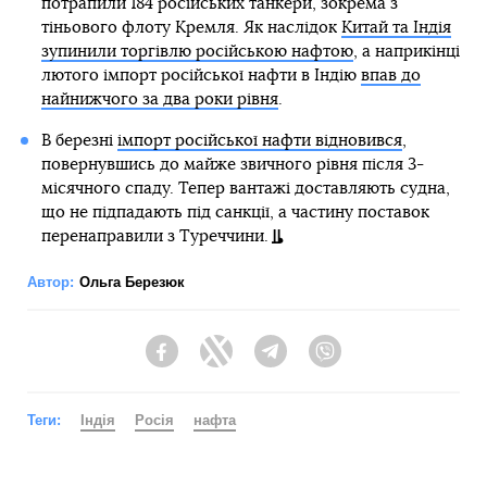
потрапили 184 російських танкери, зокрема з
тіньового флоту Кремля. Як наслідок
Китай та Індія
зупинили торгівлю російською нафтою
, а наприкінці
лютого імпорт російської нафти в Індію
впав до
найнижчого за два роки рівня
.
В березні
імпорт російської нафти відновився
,
повернувшись до майже звичного рівня після 3-
місячного спаду. Тепер вантажі доставляють судна,
що не підпадають під санкції, а частину поставок
перенаправили з Туреччини.
Автор:
Ольга Березюк
Facebook
Twitter
Telegram
Viber
Теги:
Індія
Росія
нафта