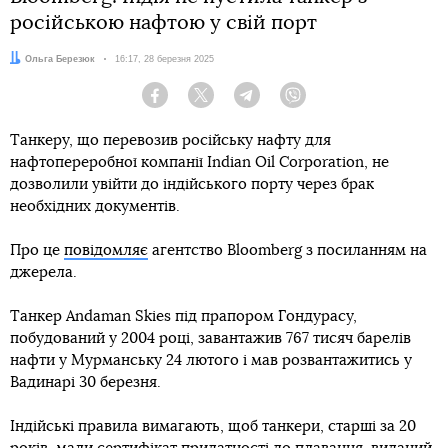
російською нафтою у свій порт
Автор:
Ольга Березюк
Дата:
16:17, 28 березня 2025
Facebook
Twitter
Telegram
Viber
Танкеру, що перевозив російську нафту для
нафтопереробної компанії Indian Oil Corporation, не
дозволили увійти до індійського порту через брак
необхідних документів.
Про це
повідомляє
агентство Bloomberg з посиланням на
джерела.
Танкер Andaman Skies під прапором Гондурасу,
побудований у 2004 році, завантажив 767 тисяч барелів
нафти у Мурманську 24 лютого і мав розвантажитись у
Вадинарі 30 березня.
Індійські правила вимагають, щоб танкери, старші за 20