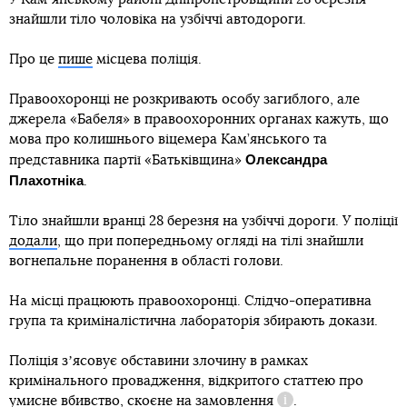
знайшли тіло чоловіка на узбіччі автодороги.
Про це
пише
місцева поліція.
Правоохоронці не розкривають особу загиблого, але
джерела «Бабеля» в правоохоронних органах кажуть, що
мова про колишнього віцемера Кам’янського та
Олександра
представника партії «Батьківщина»
Плахотніка
.
Тіло знайшли вранці 28 березня на узбіччі дороги. У поліції
додали
, що при попередньому огляді на тілі знайшли
вогнепальне поранення в області голови.
На місці працюють правоохоронці. Слідчо-оперативна
група та криміналістична лабораторія збирають докази.
Поліція зʼясовує обставини злочину в рамках
кримінального провадження, відкритого статтею про
умисне вбивство, скоєне на замовлення
.