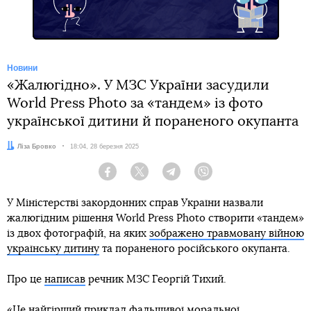
Новини
«Жалюгідно». У МЗС України засудили
World Press Photo за «тандем» із фото
української дитини й пораненого окупанта
Автор:
Ліза Бровко
Дата:
18:04, 28 березня 2025
Facebook
Twitter
Telegram
Viber
У Міністерстві закордонних справ України назвали
жалюгідним рішення World Press Photo створити «тандем»
із двох фотографій, на яких
зображено травмовану війною
українську дитину
та пораненого російського окупанта.
Про це
написав
речник МЗС Георгій Тихий.
«Це найгірший приклад фальшивої моральної