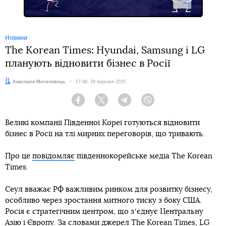
Новини
The Korean Times: Hyundai, Samsung і LG
планують відновити бізнес в Росії
Автор:
Анастасія Могилевець
Дата:
17:49, 28 березня 2025
Facebook
Twitter
Telegram
Viber
Великі компанії Південної Кореї готуються відновити
бізнес в Росії на тлі мирних переговорів, що тривають.
Про це
повідомляє
південнокорейське медіа The Korean
Times.
Сеул вважає РФ важливим ринком для розвитку бізнесу,
особливо через зростання митного тиску з боку США.
Росія є стратегічним центром, що зʼєднує Центральну
Азію і Європу. За словами джерел The Korean Times, LG