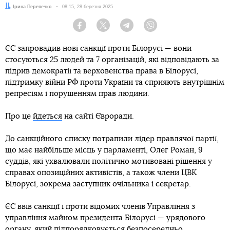
Автор:
Ірина Перепечко
Дата:
08:15, 28 березня 2025
Facebook
Twitter
Telegram
Viber
ЄС запровадив нові санкції проти Білорусі — вони
стосуються 25 людей та 7 організацій, які відповідають за
підрив демократії та верховенства права в Білорусі,
підтримку війни РФ проти України та сприяють внутрішнім
репресіям і порушенням прав людини.
Про це
йдеться
на сайті Євроради.
До санкційного списку потрапили лідер правлячої партії,
що має найбільше місць у парламенті, Олег Роман, 9
суддів, які ухвалювали політично мотивовані рішення у
справах опозиційних активістів, а також члени ЦВК
Білорусі, зокрема заступник очільника і секретар.
ЄС ввів санкції і проти відомих членів Управління з
управління майном президента Білорусі — урядового
органу, який підпорядковується безпосередньо