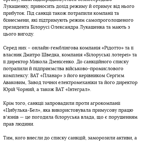
Лукашенку, приносить дохід режиму й отримує від нього
прибуток. Під санкції також потрапили компанії та
бізнесмени, які підтримують режим самопроголошеного
президента Білорусі Олександра Лукашенка та мають з
цього вигоду.
Серед них – онлайн-гемблінгова компанія «Рідотто» та її
власник Дмитро Шведка, компанія «Білоруські лотереї» та
її директор Микола Дзенісенко. До санкційного списку
потрапили й підприємства військово-промислового
комплексу: ВАТ «Планар» з його керівником Сергієм
Аваковим, Завод точної електромеханіки та його директор
Юрій Чорний, а також ВАТ «Інтеграл».
Крім того, санкції запровадили проти агрокомпанії
«Цибулька-Бел», яка використовувала примусову працю
вʼязнів — це погодила білоруська влада, що є порушенням
прав людини.
Тим, кого внесли до списку санкцій, заморозили активи, а