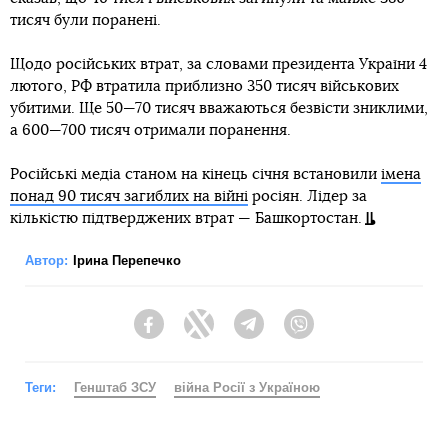
тисяч були поранені.
Щодо російських втрат, за словами президента України 4
лютого, РФ втратила приблизно 350 тисяч військових
убитими. Ще 50—70 тисяч вважаються безвісти зниклими,
а 600—700 тисяч отримали поранення.
Російські медіа станом на кінець січня встановили
імена
понад 90 тисяч загиблих на війні
росіян. Лідер за
кількістю підтверджених втрат — Башкортостан.
Автор:
Ірина Перепечко
Facebook
Twitter
Telegram
Viber
Теги:
Генштаб ЗСУ
війна Росії з Україною