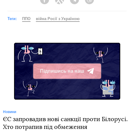
Facebook
Twitter
Telegram
Viber
Теги:
ППО
війна Росії з Україною
Підпишись на наш
Telegram
Новини
ЄС запровадив нові санкції проти Білорусі.
Хто потрапив під обмеження