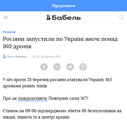
Підтримати
Facebook
Telegram
Twitter
Instagram
Меню
По
по
сай
Новини
Росіяни запустили по Україні вночі понад
160 дронів
Автор:
Ольга Березюк
Дата:
09:13, 28 березня 2025
Facebook
Twitter
Telegram
Viber
У ніч проти 28 березня росіяни атакували Україну 163
дронами різних типів.
Про це
повідомляють
Повітряні сили ЗСУ.
Станом на 09:00 підтверджено збиття 89 безпілотників на
півдні, півночі та в центрі країни.