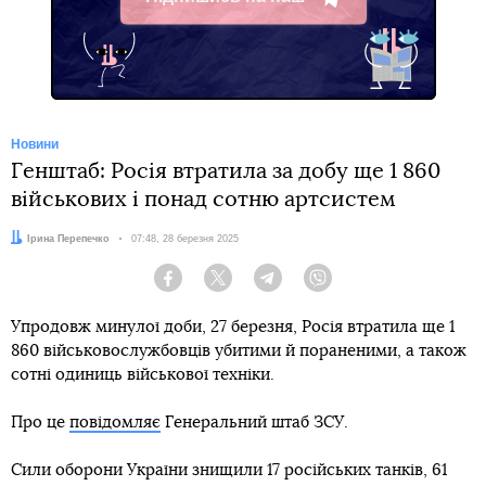
Telegram
Новини
Генштаб: Росія втратила за добу ще 1 860
військових і понад сотню артсистем
Автор:
Ірина Перепечко
Дата:
07:48, 28 березня 2025
Facebook
Twitter
Telegram
Viber
Упродовж минулої доби, 27 березня, Росія втратила ще 1
860 військовослужбовців убитими й пораненими, а також
сотні одиниць військової техніки.
Про це
повідомляє
Генеральний штаб ЗСУ.
Сили оборони України знищили 17 російських танків, 61