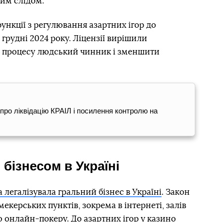
ким слідом.
ункції з регулювання азартних ігор до
рудні 2024 року. Ліцензії вирішили
з процесу людський чинник і зменшити
про ліквідацію КРАІЛ і посилення контролю на
 бізнесом в Україні
 легалізувала гральний бізнес в Україні
. Закон
мекерських пунктів, зокрема в інтернеті, залів
ю онлайн-покеру. До азартних ігор у казино