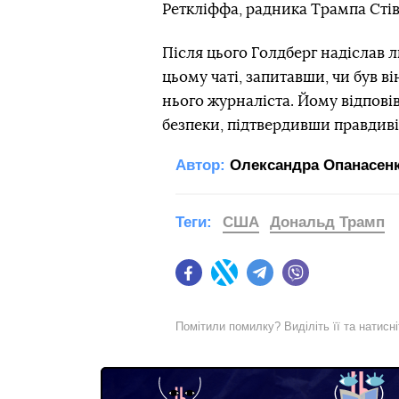
Реткліффа, радника Трампа Стів
Після цього Голдберг надіслав л
цьому чаті, запитавши, чи був в
нього журналіста. Йому відпові
безпеки, підтвердивши правдиві
Автор:
Олександра Опанасен
Теги:
США
Дональд Трамп
Facebook
Twitter
Telegram
Viber
Помітили помилку? Виділіть її та натисн