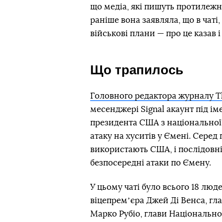
що медіа, які пишуть протилежн
раніше вона заявляла, що в чаті
військові плани — про це казав 
Що трапилось
Головного редактора журналу Th
месенджері Signal акаунт під і
президента США з національної
атаку на хуситів у Ємені. Серед
використають США, і послідовніс
безпосередні атаки по Ємену.
У цьому чаті було всього 18 люд
віцепремʼєра Джей Ді Венса, гл
Марко Рубіо, глави Національно