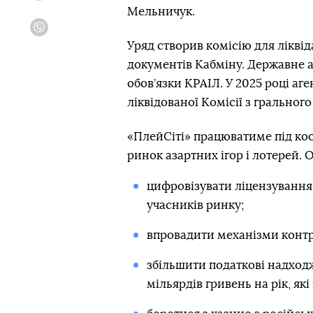
Мельничук.
Viber
Уряд створив комісію для ліквіда
документів Кабміну. Державне а
обов’язки КРАІЛ. У 2025 році аг
ліквідованої Комісії з грального
«ПлейСіті» працюватиме під к
ринок азартних ігор і лотерей. 
цифровізувати ліцензування,
учасників ринку;
впровадити механізми контр
збільшити податкові надходж
мільярдів гривень на рік, як