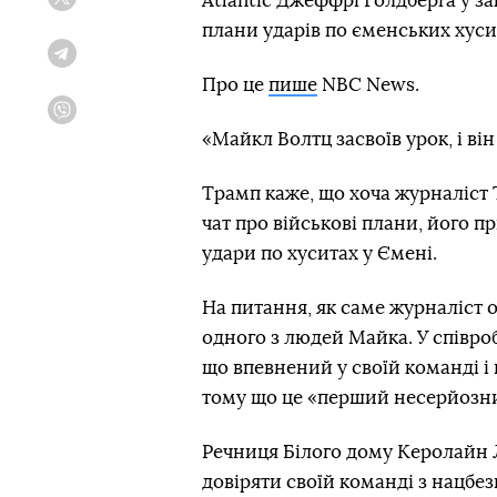
Atlantic Джеффрі Голдберга у з
Twitter
плани ударів по єменських хуси
Telegram
Про це
пише
NBC News.
Viber
«Майкл Волтц засвоїв урок, і в
Трамп каже, що хоча журналіст 
чат про військові плани, його 
удари по хуситах у Ємені.
На питання, як саме журналіст о
одного з людей Майка. У співро
що впевнений у своїй команді і н
тому що це «перший несерйозн
Речниця Білого дому Керолайн 
довіряти своїй команді з нацбе