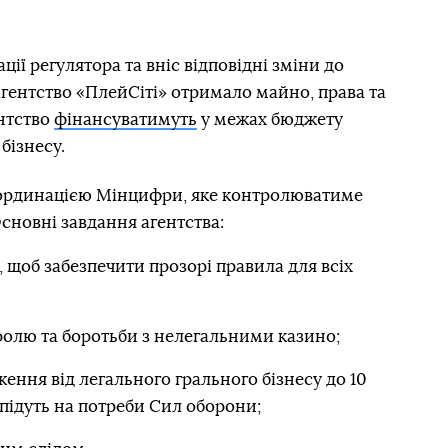
ції регулятора та вніс відповідні зміни до
гентство «ПлейСіті» отримало майно, права та
ентство
фінансуватимуть
у межах бюджету
 бізнесу.
оординацією Мінцифри, яке контролюватиме
Основні завдання агентства:
 щоб забезпечити прозорі правила для всіх
олю та боротьби з нелегальними казино;
ення від легального грального бізнесу до 10
і підуть на потреби Сил оборони;