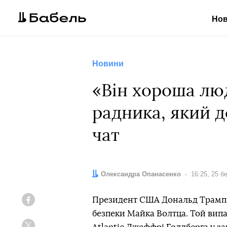
Но
Новини
«Він хороша люд
радника, який д
чат
Автор:
Олександра Опанасенко
Дата:
16:25, 25 б
Президент США Дональд Трамп п
Facebook
безпеки Майка Волтца. Той вип