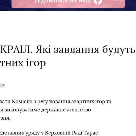
Підпишись на наш
Facebook
 КРАІЛ. Які завдання будуть
тних ігор
025
вати Комісію з регулювання азартних ігор та
ня виконуватиме державне агентство
езня.
дставник уряду у Верховній Раді Тарас