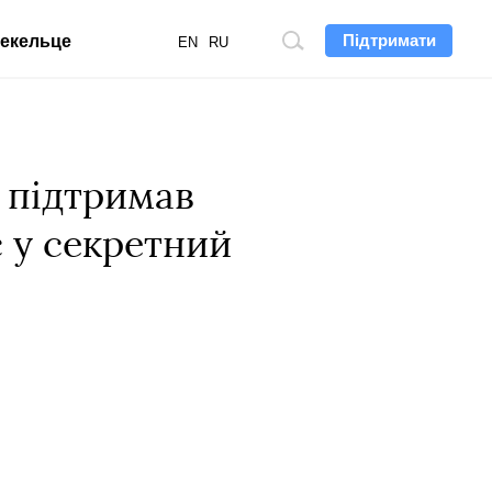
Підтримати
екельце
Пошук
EN
RU
по
сайту
п підтримав
c у секретний