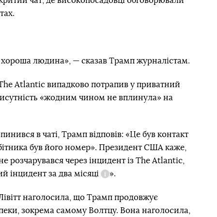
акритий чат, де високопосадовці обговорювали
тах.
ін хороша людина», — сказав Трамп журналістам.
The Atlantic випадково потрапив у приватний
присутність «жодним чином не вплинула» на
пинився в чаті, Трамп відповів: «Це був контакт
бітника був його номер». Президент США каже,
е розчарувався через інцидент із The Atlantic,
ий інцидент
за два місяці
».
Довідка
Лівітт наголосила, що Трамп продовжує
зпеки, зокрема самому Волтцу. Вона наголосила,