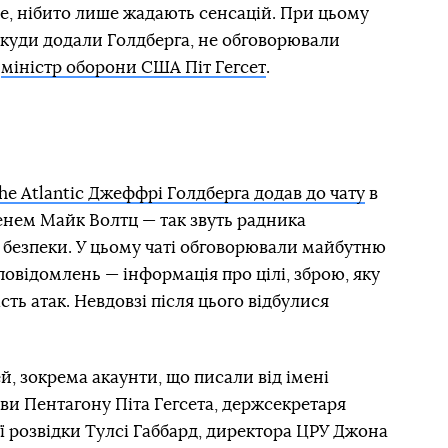
е, нібито лише жадають сенсацій. При цьому
, куди додали Голдберга, не обговорювали
і
міністр оборони США Піт Гегсет
.
e Atlantic Джеффрі Голдберга додав до чату
в
менем Майк Волтц — так звуть радника
 безпеки. У цьому чаті обговорювали майбутню
 повідомлень — інформація про цілі, зброю, яку
ть атак. Невдовзі після цього відбулися
ей, зокрема акаунти, що писали від імені
ави Пентагону Піта Гегсета, держсекретаря
ї розвідки Тулсі Габбард, директора ЦРУ Джона