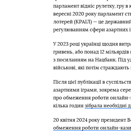
парламент відніс рулетку, гру в 
вересні 2020 року парламент ст
лотерей (КРАІЛ) — це державний
регулюванням сфери азартних іг
У 2023 році українці щодня вит
гривень, або понад 12 мільярдів
з посиланням на Нацбанк. Під уд
військові, які потім страждають
Після цієї публікації в суспіль
азартними іграми, зокрема сере
про обмеження роботи онлайн-ка
кілька годин
зібрала необхідні д
20 квітня 2024 року президент 
обмеження роботи онлайн-каз