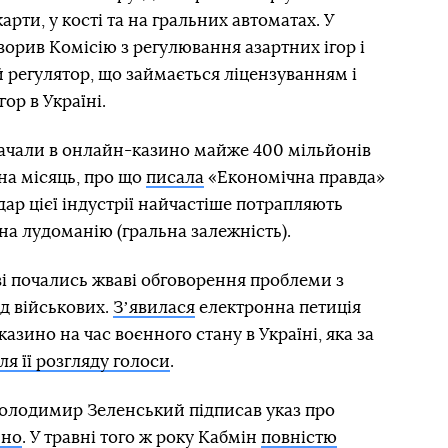
карти, у кості та на гральних автоматах. У
ворив Комісію з регулювання азартних ігор і
 регулятор, що займається ліцензуванням і
ор в Україні.
рачали в онлайн-казино майже 400 мільйонів
 на місяць, про що
писала
«Економічна правда»
ар цієї індустрії найчастіше потрапляють
 на лудоманію (гральна залежність).
стві почались жваві обговорення проблеми з
д військових.
Зʼявилася
електронна петиція
зино на час воєнного стану в Україні, яка за
ля її розгляду голоси
.
Володимир Зеленський підписав указ про
ино
. У травні того ж року Кабмін
повністю