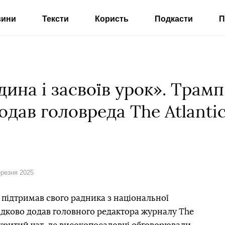
вини
Тексти
Користь
Подкасти
П
ина і засвоїв урок». Трам
одав головреда The Atlanti
ерезня 2025
ідтримав свого радника з національної
адково додав головного редактора журналу The