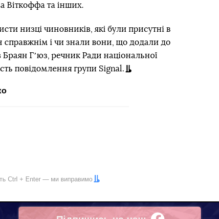
а Віткоффа та інших.
исти низці чиновників, які були присутні в
ін справжнім і чи знали вони, що додали до
в Браян Гʼюз, речник Ради національної
сть повідомлення групи Signal.
ко
іть
Ctrl
+
Enter
— ми виправимо