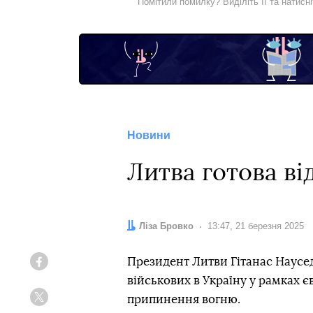
Помітили помилку? Виділіть її та натисн
Новини
Литва готова ві
Автор:
Ліза Бровко
Дата:
13:47, 21 березня 2025
Президент Литви Гітанас Наусед
Facebook
військових в Україну у рамках є
припинення вогню.
Twitter