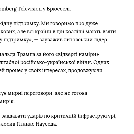
omberg Television у Брюсселі.
хідну підтримку. Ми говоримо про дуже
ових, але всі країни в цій коаліції мають взяти
ку підтримку», — зауважив литовський лідер.
альда Трампа за його «відверті наміри»
табної російсько-української війни. Однак
ей процес у своїх інтересах, продовжуючи
тує мирні переговори, але не готова
мирʼя.
 завдавати ударів по критичній інфраструктурі,
олосив Гітанас Науседа.