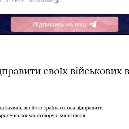
іть
Ctrl
+
Enter
— ми виправимо
Підпишись на наш
Telegram
дправити своїх військових 
а заявив, що його країна готова відправити
вропейської миротворчої місія після