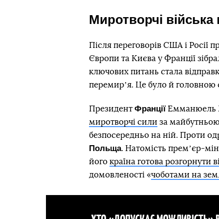
Миротворчі війська в
Після переговорів США і Росії п
Європи та Києва у Франції зібра
ключових питань стала відправк
перемирʼя. Це було й головною 
Франції
Президент
Емманюель 
миротворчі сили
за майбутньою 
безпосередньо на ній. Проти о
Польща
. Натомість премʼєр-мі
його
країна готова розгорнути в
домовленості «
чоботами на земл