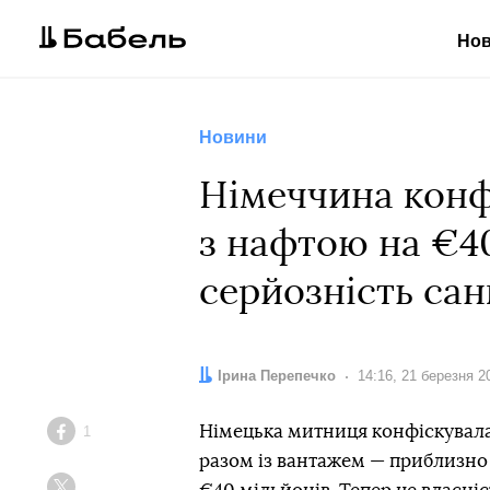
Но
Новини
Німеччина конф
з нафтою на €40
серйозність сан
Автор:
Ірина Перепечко
Дата:
14:16, 21 березня 2
Німецька митниця конфіскувала 
1
Facebook
разом із вантажем — приблизно