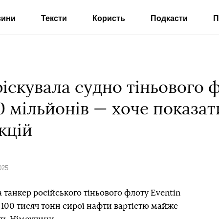
вини
Тексти
Користь
Подкасти
П
іскувала судно тіньового 
 мільйонів — хоче показати
кцій
025
танкер російського тіньового флоту Eventin
 100 тисяч тонн сирої нафти вартістю майже