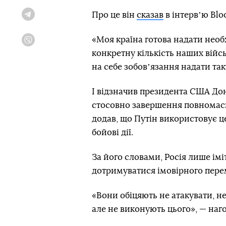
Про це він
сказав
в інтервʼю Blo
Telegram
«Моя країна готова надати необ
Viber
конкретну кількість наших військ
на себе зобовʼязання надати та
І відзначив президента США Дон
стосовно завершення повномасш
додав, що Путін використовує ц
бойові дії.
За його словами, Росія лише імі
дотримуватися імовірного пере
«Вони обіцяють не атакувати, не
але не виконують цього», — наг