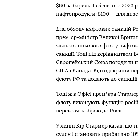
$60 за барель. Із 5 лютого 2023 
нафтопродукти: $100 — для дизе
Для обходу нафтових санкцій
Ро
премʼєр-міністр Великої Британ
званого тіньового флоту нафтови
санкції. Тоді під керівництвом В
Європейський Союз погодили но
США і Канада. Відтоді країни п
флоту РФ та додають до санкцій
Тоді ж в Офісі премʼєра Стармер
флоту виконують функцію росій
перевозять зброю до Росії.
У липні Кір Стармер казав, що т
суден і становить приблизно 10