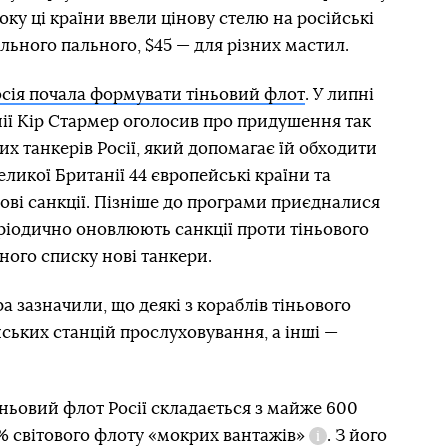
року ці країни ввели цінову стелю на російські
льного пального, $45 — для різних мастил.
сія почала формувати тіньовий флот
. У липні
ії Кір Стармер оголосив про придушення так
х танкерів Росії, який допомагає їй обходити
еликої Британії 44 європейські країни та
ві санкції. Пізніше до програми приєдналися
еріодично оновлюють санкції проти тіньового
ного списку нові танкери.
а зазначили, що деякі з кораблів тіньового
ських станцій прослуховування, а інші —
іньовий флот Росії складається з майже 600
% світового флоту
«мокрих вантажів»
. З його