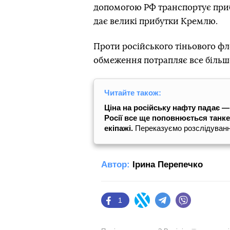
допомогою РФ транспортує прибл
дає великі прибутки Кремлю.
Проти російського тіньового фло
обмеження потрапляє все більш
Читайте також:
Ціна на російську нафту падає —
Росії все ще поповнюється танке
екіпажі.
Переказуємо розслідуван
Автор:
Ірина Перепечко
1
Facebook
Twitter
Telegram
Viber