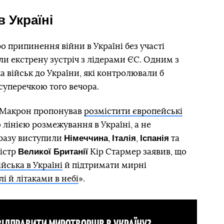
 Україні
ро припинення війни в Україні без участі
ли екстрену зустріч з лідерами ЄС. Одним з
а військ до України, які контролювали б
суперечкою того вечора.
Макрон пропонував
розмістити європейські
лінією розмежування в Україні, а не
Німеччина
Італія
Іспанія
дразу виступили
,
,
та
Великої Британії
ністр
Кір Стармер заявив, що
ійська в Україні
й підтримати мирні
і й літаками в небі
».