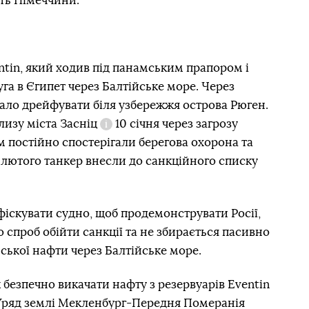
сть Німеччини.
tin, який ходив під панамським прапором і
га в Єгипет через Балтійське море. Через
ало дрейфувати біля узбережжя острова Рюген.
лизу міста
Засніц
10 січня через загрозу
Довідка
м постійно спостерігали берегова охорона та
 лютого танкер внесли до санкційного списку
іскувати судно, щоб продемонструвати Росії,
 спроб обійти санкції та не збирається пасивно
йської нафти через Балтійське море.
 безпечно викачати нафту з резервуарів Eventin
 Уряд землі Мекленбург-Передня Померанія