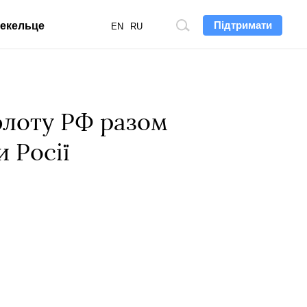
Підтримати
екельце
Пошук
EN
RU
по
сайту
флоту РФ разом
 Росії