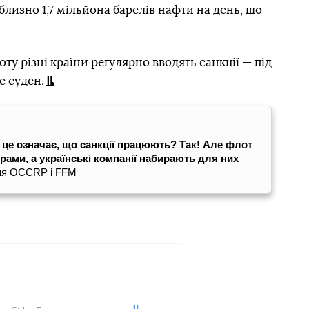
Довідка
изно 1,7 мільйона барелів нафти на день, що
ту різні країни регулярно вводять санкції — під
е суден.
 це означає, що санкції працюють? Так! Але флот
рами, а українські компанії набирають для них
ня OCCRP і FFM