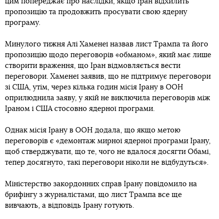
цим попереджає про наслідки, якщо Іран відхилить
пропозицію та продовжить просувати свою ядерну
програму.
Минулого тижня Алі Хаменеї назвав лист Трампа та його
пропозицію щодо переговорів «обманом», який має лише
створити враження, що Іран відмовляється вести
переговори. Хаменеї заявив, що не підтримує переговори
зі США, утім, через кілька годин місія Ірану в ООН
оприлюднила заяву, у якій не виключила переговорів між
Іраном і США стосовно ядерної програми.
Однак місія Ірану в ООН додала, що якщо метою
переговорів є «демонтаж мирної ядерної програми Ірану,
щоб стверджувати, що те, чого не вдалося досягти Обамі,
тепер досягнуто, такі переговори ніколи не відбудуться».
Міністерство закордонних справ Ірану повідомило на
брифінгу з журналістами, що лист Трампа все ще
вивчають, а відповідь Ірану готують.