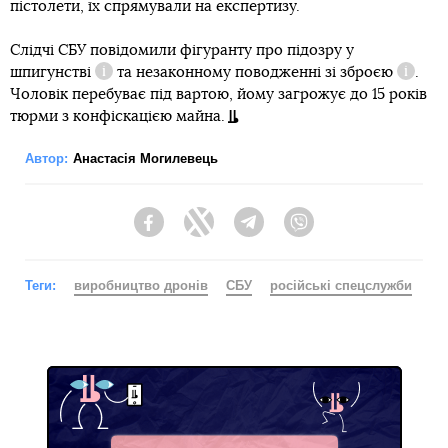
пістолети, їх спрямували на експертизу.
Слідчі СБУ повідомили фігуранту про підозру у
шпигунстві
та
незаконному поводженні зі зброєю
.
Довідка
Довідк
Чоловік перебуває під вартою, йому загрожує до 15 років
тюрми з конфіскацією майна.
Автор:
Анастасія Могилевець
Facebook
Twitter
Telegram
Viber
Теги:
виробництво дронів
СБУ
російські спецслужби