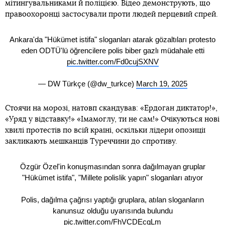
мітингувальниками й поліцією. Відео демонструють, що
правоохоронці застосували проти людей перцевий спрей.
Ankara'da "Hükümet istifa" sloganları atarak gözaltıları protesto
eden ODTÜ'lü öğrencilere polis biber gazlı müdahale etti
pic.twitter.com/Fd0cujSXNV
— DW Türkçe (@dw_turkce)
March 19, 2025
Стоячи на морозі, натовп скандував: «Ердоган диктатор!»,
«Уряд у відставку!» «Імамоглу, ти не сам!» Очікуються нові
хвилі протестів по всій країні, оскільки лідери опозиції
закликають мешканців Туреччини до спротиву.
Özgür Özel'in konuşmasından sonra dağılmayan gruplar
"Hükümet istifa", "Millete polislik yapın" sloganları atıyor
Polis, dağılma çağrısı yaptığı gruplara, atılan sloganların
kanunsuz olduğu uyarısında bulundu
pic.twitter.com/FhVCDEcgLm