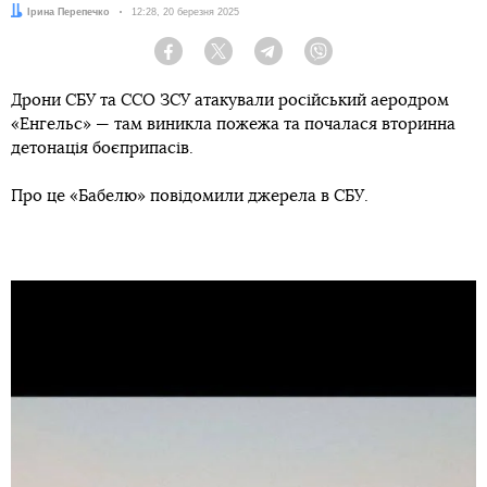
Автор:
Ірина Перепечко
Дата:
12:28, 20 березня 2025
Facebook
Twitter
Telegram
Viber
Дрони СБУ та ССО ЗСУ атакували російський аеродром
«Енгельс» — там виникла пожежа та почалася вторинна
детонація боєприпасів.
Про це «Бабелю» повідомили джерела в СБУ.