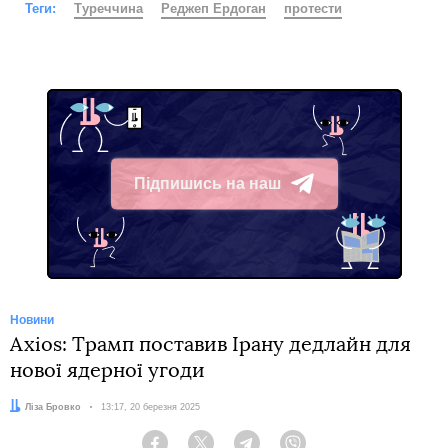
Теги:
Туреччина
Реджеп Ердоган
протести
Підпишись на наш
Telegram
Новини
Axios: Трамп поставив Ірану дедлайн для
нової ядерної угоди
Автор:
Ліза Бровко
Дата:
13:17, 20 березня 2025