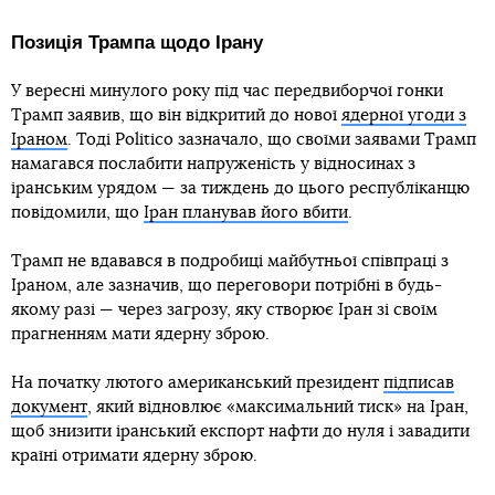
Позиція Трампа щодо Ірану
У вересні минулого року під час передвиборчої гонки
Трамп заявив, що він відкритий до нової
ядерної угоди з
Іраном
. Тоді Politico зазначало, що своїми заявами Трамп
намагався послабити напруженість у відносинах з
іранським урядом — за тиждень до цього республіканцю
повідомили, що
Іран планував його вбити
.
Трамп не вдавався в подробиці майбутньої співпраці з
Іраном, але зазначив, що переговори потрібні в будь-
якому разі — через загрозу, яку створює Іран зі своїм
прагненням мати ядерну зброю.
На початку лютого американський президент
підписав
документ
, який відновлює «максимальний тиск» на Іран,
щоб знизити іранський експорт нафти до нуля і завадити
країні отримати ядерну зброю.