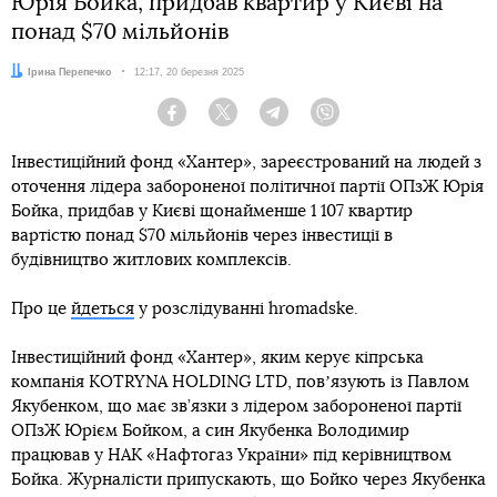
Юрія Бойка, придбав квартир у Києві на
понад $70 мільйонів
Автор:
Ірина Перепечко
Дата:
12:17, 20 березня 2025
Facebook
Twitter
Telegram
Viber
Інвестиційний фонд «Хантер», зареєстрований на людей з
оточення лідера забороненої політичної партії ОПзЖ Юрія
Бойка, придбав у Києві щонайменше 1 107 квартир
вартістю понад $70 мільйонів через інвестиції в
будівництво житлових комплексів.
Про це
йдеться
у розслідуванні hromadske.
Інвестиційний фонд «Хантер», яким керує кіпрська
компанія KOTRYNA HOLDING LTD, повʼязують із Павлом
Якубенком, що має зв’язки з лідером забороненої партії
ОПзЖ Юрієм Бойком, а син Якубенка Володимир
працював у НАК «Нафтогаз України» під керівництвом
Бойка. Журналісти припускають, що Бойко через Якубенка