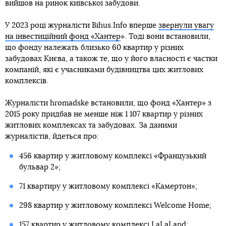
вийшов на ринок київської забудови.
У 2023 році журналісти Bihus.Іnfo вперше
звернули увагу
на інвестиційний фонд «Хантер
». Тоді вони встановили,
що фонду належать близько 60 квартир у різних
забудовах Києва, а також те, що у його власності є частки
компаній, які є учасниками будівництва цих житлових
комплексів.
Журналісти hromadske встановили, що фонд «Хантер» з
2015 року придбав не менше ніж 1 107 квартир у різних
житлових комплексах та забудовах. За даними
журналістів, йдеться про:
456 квартир у житловому комплексі «Французький
бульвар 2»;
71 квартиру у житловому комплексі «Камертон»;
298 квартир у житловому комплексі Welcome Home;
157 квартир у житловому комплексі LaLaLand;