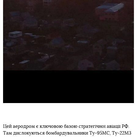
Цей аеродром є ключовою базою стратегічної авіації РФ.
Там дислокуються бомбардувальники Ту-95МС, Ту-22М3