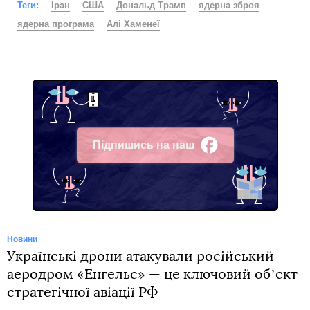
Теги:
Іран
США
Дональд Трамп
ядерна зброя
ядерна програма
Алі Хаменеї
Підпишись на наш
Facebook
Новини
Українські дрони атакували російський
аеродром «Енгельс» — це ключовий обʼєкт
стратегічної авіації РФ