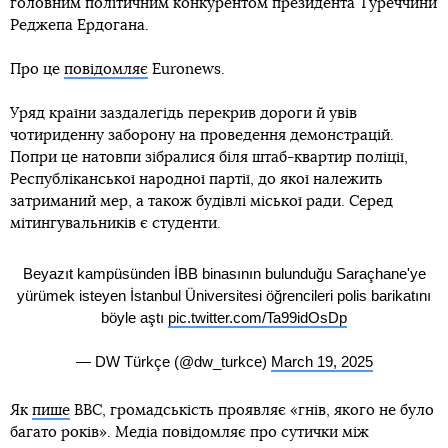
головним політичним конкурентом президента Туреччини
Реджепа Ердогана.
Про це
повідомляє
Euronews.
Уряд країни заздалегідь перекрив дороги й увів
чотириденну заборону на проведення демонстрацій.
Попри це натовпи зібралися біля штаб-квартир поліції,
Республіканської народної партії, до якої належить
затриманий мер, а також будівлі міської ради. Серед
мітингувальників є студенти.
Beyazıt kampüsünden İBB binasının bulunduğu Saraçhane'ye
yürümek isteyen İstanbul Üniversitesi öğrencileri polis barikatını
böyle aştı
pic.twitter.com/Ta99idOsDp
— DW Türkçe (@dw_turkce)
March 19, 2025
Як
пише
BBC, громадськість проявляє «гнів, якого не було
багато років». Медіа повідомляє про сутички між