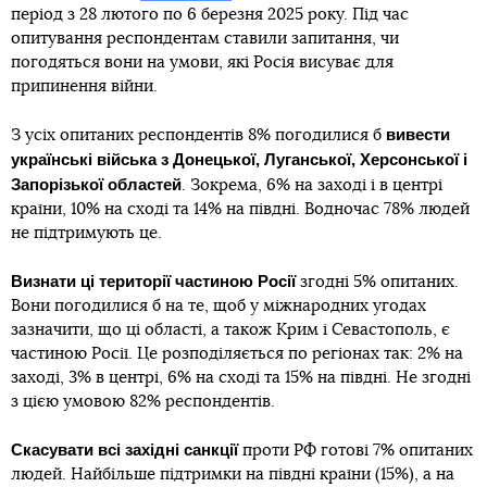
період з 28 лютого по 6 березня 2025 року. Під час
опитування респондентам ставили запитання, чи
погодяться вони на умови, які Росія висуває для
припинення війни.
вивести
З усіх опитаних респондентів 8% погодилися б
українські війська з Донецької, Луганської, Херсонської і
Запорізької областей
. Зокрема, 6% на заході і в центрі
країни, 10% на сході та 14% на півдні. Водночас 78% людей
не підтримують це.
Визнати ці території частиною Росії
згодні 5% опитаних.
Вони погодилися б на те, щоб у міжнародних угодах
зазначити, що ці області, а також Крим і Севастополь, є
частиною Росії. Це розподіляється по регіонах так: 2% на
заході, 3% в центрі, 6% на сході та 15% на півдні. Не згодні
з цією умовою 82% респондентів.
Скасувати всі західні санкції
проти РФ готові 7% опитаних
людей. Найбільше підтримки на півдні країни (15%), а на