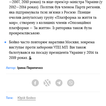
—2007, 2010 роках) та віце-прем’єр-міністра України (у
2012—2014 роках). Політик був членом Партії регіонів,
яка підтримувала тісні зв’язки з Росією. Пізніше
очолив депутатську групу «Платформа за життя та
мир», створену з колишніх членів «Опозиційної
платформи — За життя». Її риторика також була
прокремлівською.
Бойко часто повторює наративи Москви, зокрема
виступає проти заборони УПЦ МП. Він також
балотувався на посаду президента України у 2014 та
2019 роках.
Автор:
Ірина Перепечко
Facebook
Twitter
Telegram
Viber
Теги:
Юрій Бойко