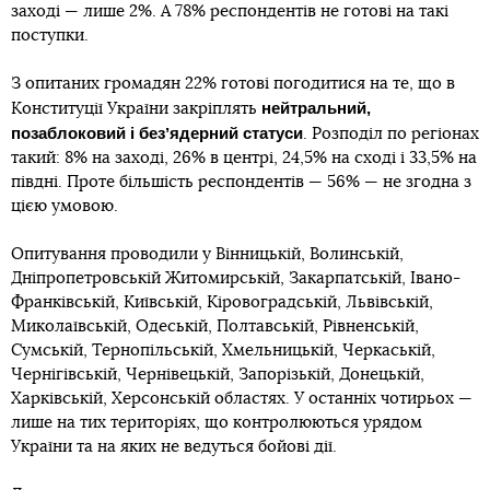
заході — лише 2%. А 78% респондентів не готові на такі
поступки.
З опитаних громадян 22% готові погодитися на те, що в
нейтральний,
Конституції України закріплять
позаблоковий і безʼядерний статуси
. Розподіл по регіонах
такий: 8% на заході, 26% в центрі, 24,5% на сході і 33,5% на
півдні. Проте більшість респондентів — 56% — не згодна з
цією умовою.
Опитування проводили у Вінницькій, Волинській,
Дніпропетровській Житомирській, Закарпатській, Івано-
Франківській, Київській, Кіровоградській, Львівській,
Миколаївській, Одеській, Полтавській, Рівненській,
Сумській, Тернопільській, Хмельницькій, Черкаській,
Чернігівській, Чернівецькій, Запорізькій, Донецькій,
Харківській, Херсонській областях. У останніх чотирьох —
лише на тих територіях, що контролюються урядом
України та на яких не ведуться бойові дії.