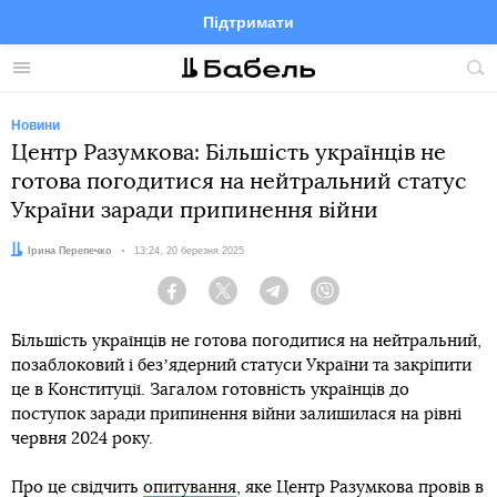
Підтримати
Facebook
Telegram
Twitter
Instagram
Меню
По
по
сай
Новини
Центр Разумкова: Більшість українців не
готова погодитися на нейтральний статус
України заради припинення війни
Автор:
Ірина Перепечко
Дата:
13:24, 20 березня 2025
Facebook
Twitter
Telegram
Viber
Більшість українців не готова погодитися на нейтральний,
позаблоковий і безʼядерний статуси України та закріпити
це в Конституції. Загалом готовність українців до
поступок заради припинення війни залишилася на рівні
червня 2024 року.
Про це свідчить
опитування
, яке Центр Разумкова провів в