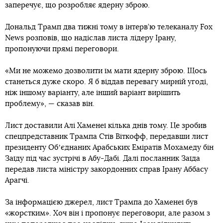
заперечує, що розробляє ядерну зброю.
Дональд Трамп два тижні тому в інтерв’ю телеканалу Fox
News розповів, що надіслав листа лідеру Ірану,
пропонуючи прямі переговори.
«Ми не можемо дозволити їм мати ядерну зброю. Щось
станеться дуже скоро. Я б віддав перевагу мирній угоді,
ніж іншому варіанту, але інший варіант вирішить
проблему», — сказав він.
Лист доставили Алі Хаменеї кілька днів тому. Це зробив
спецпредставник Трампа Стів Віткофф, передавши лист
президенту Обʼєднаних Арабських Еміратів Мохамеду бін
Заїду під час зустрічі в Абу-Дабі. Далі посланник Заїда
передав листа міністру закордонних справ Ірану Аббасу
Арагчі.
За інформацією джерел, лист Трампа до Хаменеї був
«жорстким». Хоч він і пропонує переговори, але разом з