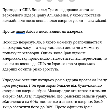
Facebook
Twitter
Telegram
Viber
Президент США Дональд Трамп відправив листа до
верховного лідера Ірану Алі Хаменеї, у якому поставив
дедлайн для досягнення нової ядерної угоди — два місяці.
Про це
пише
Axios з посиланням на джерела.
Поки що незрозуміло, з якого моменту розпочинається
відрахунок часу — з часу доставки листа чи з моменту
початку переговорів. Однак якщо Іран відкине
американську пропозицію і відмовиться від перемовин, то
шанси на воєнні дії США чи Ізраїлю проти іранських
ядерних об’єктів різко зростуть.
Упродовж останніх чотирьох років ядерна програма Ірану
прогресувала, і Тегеран зараз ближче ніж будь-коли до
створення ядерної зброї. Міжнародне агентство з атомної
енергії (МАГАТЕ) підрахувало, що іранських запасів урану,
збагаченого на 60%, достатньо для шести ядерних бомб,
якщо збагатити його до 90%. Проте офіційно Іран