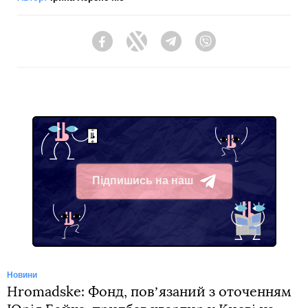
Facebook
Twitter
Telegram
Viber
Підпишись на наш
Telegram
Новини
Hromadske: Фонд, повʼязаний з оточенням