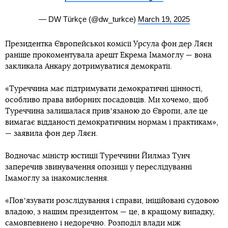
— DW Türkçe (@dw_turkce)
March 19, 2025
Президентка Європейської комісії Урсула фон дер Ляєн
раніше прокоментувала арешт Екрема Імамоглу — вона
закликала Анкару дотримуватися демократії.
«Туреччина має підтримувати демократичні цінності,
особливо права виборних посадовців. Ми хочемо, щоб
Туреччина залишалася привʼязаною до Європи, але це
вимагає відданості демократичним нормам і практикам»,
— заявила фон дер Ляєн.
Водночас міністр юстиції Туреччини Йилмаз Тунч
заперечив звинувачення опозиції у переслідуванні
Імамоглу за інакомислення.
«Повʼязувати розслідування і справи, ініційовані судовою
владою, з нашим президентом — це, в кращому випадку,
самовпевнено і недоречно. Розподіл влади між