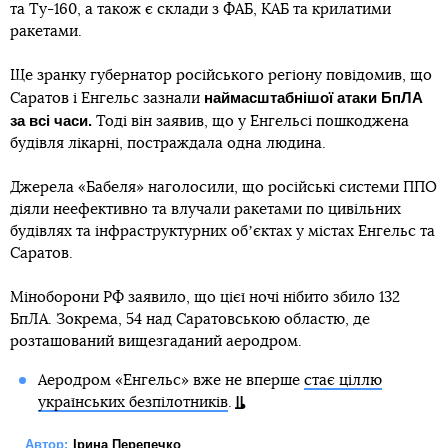
та Ту-160, а також є склади з ФАБ, КАБ та крилатими
ракетами.
Ще зранку губернатор російського регіону повідомив, що
наймасштабнішої атаки БпЛА
Саратов і Енгельс зазнали
за всі часи.
Тоді він заявив, що у Енгельсі пошкоджена
будівля лікарні, постраждала одна людина.
Джерела «Бабеля» наголосили, що російські системи ППО
діяли неефективно та влучали ракетами по цивільних
будівлях та інфраструктурних обʼєктах у містах Енгельс та
Саратов.
Міноборони РФ заявило, що цієї ночі нібито збило 132
БпЛА. Зокрема, 54 над Саратовською областю, де
розташований вищезгаданий аеродром.
Аеродром «Енгельс» вже не вперше
стає ціллю
українських безпілотників
.
Автор:
Ірина Перепечко