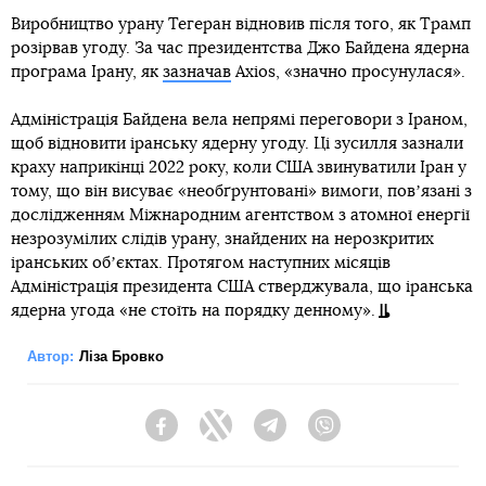
Виробництво урану Тегеран відновив після того, як Трамп
розірвав угоду. За час президентства Джо Байдена ядерна
програма Ірану, як
зазначав
Axios, «значно просунулася».
Адміністрація Байдена вела непрямі переговори з Іраном,
щоб відновити іранську ядерну угоду. Ці зусилля зазнали
краху наприкінці 2022 року, коли США звинуватили Іран у
тому, що він висуває «необґрунтовані» вимоги, повʼязані з
дослідженням Міжнародним агентством з атомної енергії
незрозумілих слідів урану, знайдених на нерозкритих
іранських обʼєктах. Протягом наступних місяців
Адміністрація президента США стверджувала, що іранська
ядерна угода «не стоїть на порядку денному».
Автор:
Ліза Бровко
Facebook
Twitter
Telegram
Viber