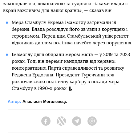
законодавчою, виконавчою та судовою гілками влади є
вкрай важливим для нашої країни», — сказав він.
Мера Стамбулу Екрема Імамоглу затримали 19
березня. Влада розслідує його звʼязки з корупцією і
тероризмом. Перед цим Стамбульський університет
відкликав диплом політика начебто через порушення.
Імамоглу двічі обирали мером міста — у 2019 та 2023
роках. Тоді він переміг кандидатів від керівної
консервативної Партії справедливості та розвитку
Реджепа Ердогана. Президент Туреччини теж
розпочав свою політичну карʼєру з посади мера
Стамбулу в 1990-х роках.
Автор:
Анастасія Могилевець
Facebook
Twitter
Telegram
Viber