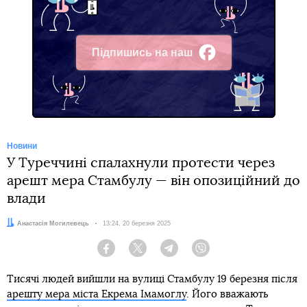
Підпишись на наш
Facebook
Новини
У Туреччині спалахнули протести через
арешт мера Стамбулу — він опозиційний до
влади
Автор:
Анастасія Могилевець
Дата:
13:24, 20 березня 2025
Facebook
Twitter
Telegram
Viber
Тисячі людей вийшли на вулиці Стамбулу 19 березня після
арешту мера міста Екрема Імамоглу
. Його вважають