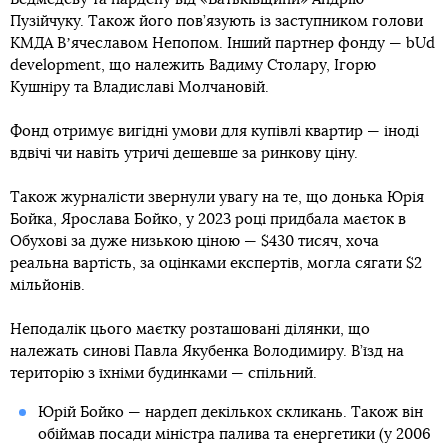
Пузійчуку. Також його пов’язують із заступником голови
КМДА Вʼячеславом Непопом. Інший партнер фонду — bUd
development, що належить Вадиму Столару, Ігорю
Кушніру та Владиславі Молчановій.
Фонд отримує вигідні умови для купівлі квартир — іноді
вдвічі чи навіть утричі дешевше за ринкову ціну.
Також журналісти звернули увагу на те, що донька Юрія
Бойка, Ярослава Бойко, у 2023 році придбала маєток в
Обухові за дуже низькою ціною — $430 тисяч, хоча
реальна вартість, за оцінками експертів, могла сягати $2
мільйонів.
Неподалік цього маєтку розташовані ділянки, що
належать синові Павла Якубенка Володимиру. В’їзд на
територію з їхніми будинками — спільний.
Юрій Бойко — нардеп декількох скликань. Також він
обіймав посади міністра палива та енергетики (у 2006