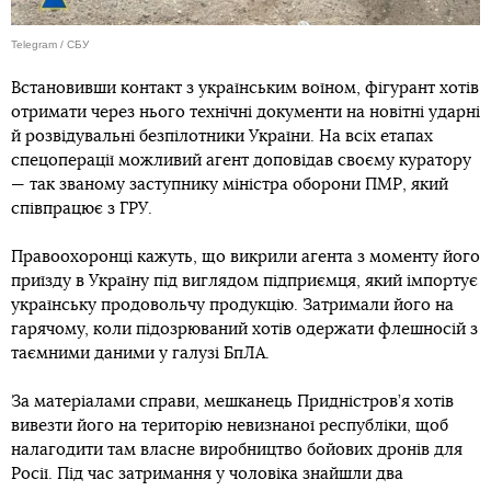
Telegram / СБУ
Встановивши контакт з українським воїном, фігурант хотів
отримати через нього технічні документи на новітні ударні
й розвідувальні безпілотники України. На всіх етапах
спецоперації можливий агент доповідав своєму куратору
— так званому заступнику міністра оборони ПМР, який
співпрацює з ГРУ.
Правоохоронці кажуть, що викрили агента з моменту його
приїзду в Україну під виглядом підприємця, який імпортує
українську продовольчу продукцію. Затримали його на
гарячому, коли підозрюваний хотів одержати флешносій з
таємними даними у галузі БпЛА.
За матеріалами справи, мешканець Придністров’я хотів
вивезти його на територію невизнаної республіки, щоб
налагодити там власне виробництво бойових дронів для
Росії. Під час затримання у чоловіка знайшли два