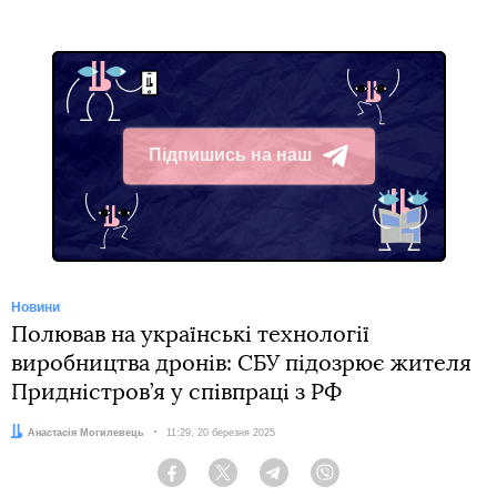
Підпишись на наш
Telegram
Новини
Полював на українські технології
виробництва дронів: СБУ підозрює жителя
Придністров’я у співпраці з РФ
Автор:
Анастасія Могилевець
Дата:
11:29, 20 березня 2025
Facebook
Twitter
Telegram
Viber