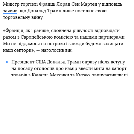
Міністр торгівлі Франції Лоран Сен Мартен у відповідь
заявив
, що Дональд Трамп лише посилює свою
торговельну війну.
«Франція, як і раніше, сповнена рішучості відповідати
разом з Європейською комісією та нашими партнерами.
Ми не піддамося на погрози і завжди будемо захищати
наші сектори», — наголосив він.
Президент США Дональд Трамп одразу після вступу
на посаду оголосив про намір ввести мита на імпорт
товарів з Канади, Мексики та Китаю, звинувативши ці
країни в тому, що вони сприяють контрабанді
наркотиків до США. Потім Трамп запровадив
мита на
весь імпорт сталі та алюмінію
, включно із сотнями
видів товарів, виготовлених з металу.
Китай відповів дзеркальними митами
4 березня, того
ж дня
відповідь пообіцяли також Мексика і Канада
.
12 березня
ЄС запровадив мита на метали, віскі та