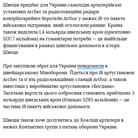
Швеція придбає для України самохідні артилерійські
установки Archer та радіолокаційні радари
контрбатарейної боротьби Arthur у межах 18-го пакета
військової підтримки, який оголосили раніше. Країна
також виділила 1,4 мільярда шведських крон (орієнтовно
$137,7 мільйона) на гуманітарні потреби — це найбільше
фінансування в рамках цивільної допомоги в історії
Швеції.
Про закупівлю зброї для України
повідомили
в
швейцарському Міноборони. Йдеться про 18 артустановок
Archer та пʼять радіолокаційних станцій Arthur, а також
інвестиції у виробництво артустановок «Богдана».
Загальна вартість цього озброєння становить приблизно 3
мільярди шведських крон (близько $295 мільйонів) — це
частина 18 пакету військової допомоги.
Швеція також хоче долучитись до Коаліції артилерії в
межах Контактної групи з питань оборони України.