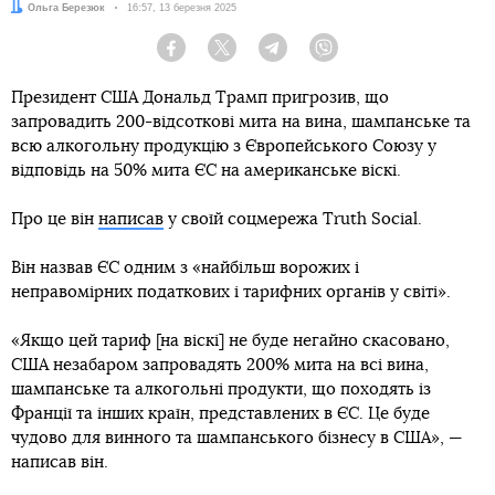
Автор:
Ольга Березюк
Дата:
16:57, 13 березня 2025
Facebook
Twitter
Telegram
Viber
Президент США Дональд Трамп пригрозив, що
запровадить 200-відсоткові мита на вина, шампанське та
всю алкогольну продукцію з Європейського Союзу у
відповідь на 50% мита ЄС на американське віскі.
Про це він
написав
у своїй соцмережа Truth Social.
Він назвав ЄС одним з «найбільш ворожих і
неправомірних податкових і тарифних органів у світі».
«Якщо цей тариф [на віскі] не буде негайно скасовано,
США незабаром запровадять 200% мита на всі вина,
шампанське та алкогольні продукти, що походять із
Франції та інших країн, представлених в ЄС. Це буде
чудово для винного та шампанського бізнесу в США», —
написав він.