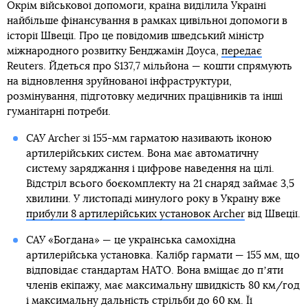
Окрім військової допомоги, країна виділила Україні
найбільше фінансування в рамках цивільної допомоги в
історії Швеції. Про це повідомив шведський міністр
міжнародного розвитку Бенджамін Доуса,
передає
Reuters. Йдеться про $137,7 мільйона — кошти спрямують
на відновлення зруйнованої інфраструктури,
розмінування, підготовку медичних працівників та інші
гуманітарні потреби.
САУ Archer зі 155-мм гарматою називають іконою
артилерійських систем. Вона має автоматичну
систему заряджання і цифрове наведення на цілі.
Відстріл всього боєкомплекту на 21 снаряд займає 3,5
хвилини. У листопаді минулого року в Україну вже
прибули 8 артилерійських установок Archer
від Швеції.
САУ «Богдана» — це українська самохідна
артилерійська установка. Калібр гармати — 155 мм, що
відповідає стандартам НАТО. Вона вміщає до пʼяти
членів екіпажу, має максимальну швидкість 80 км/год
і максимальну дальність стрільби до 60 км. Її