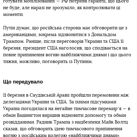
готувати мобілізованих — РФ потрібні гарантії, що цього
не буде, але наразі не зрозуміло, як контролювати ці
моменти.
Путін думає, що російська сторона має обговорити це з
американцями, зокрема зідзвонитися з Дональдом
Трампом. Раніше, після переговорів України та США 11
березня, президент США наголосив, що сподівається на
повне припинення вогню найближчими днями і що цього
тижня, можливо, поговорить із Путіним.
Що передувало
11 березня в Саудівській Аравії пройшли перемовини між
делегаціями України та США. За їхніми підсумками
Україна погодилася на негайне тимчасове перемирʼя — в
обмін Вашингтон вирішив відновити допомогу та обмін
розвідданими. Радник Трампа з нацбезпеки Майк Волтц
сказав, що обговорить ідею тимчасового припинення
вогню з російським колегою «найближчими днями».