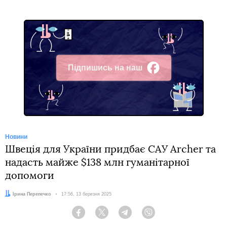
Підпишись на наш
Facebook
Новини
Швеція для України придбає САУ Archer та
надасть майже $138 млн гуманітарної
допомоги
Автор:
Ірина Перепечко
Дата:
17:56, 13 березня 2025
Facebook
Twitter
Telegram
Viber