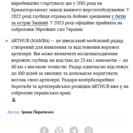
виробництво стартувало ще у 2015 році на
Краматорському заводі важкого верстатобудування. У
2022 році гаубиця отримала бойове хрещення
у битві
за острів Зміїний
. У 2023 році офіційно прийнята на
озброєння Збройних сил України.
ARTHUR (MAMBA) — це шведський мобільний радар,
створений для виявлення та відстеження ворожої
артилерії. Він може визначати місцезнаходження
ворожих гаубиць на відстані до 25 км і мінометів — до
40 км з високою точністю. Радар одночасно відстежує
до 100 цілей за хвилину та допомагає коригувати
вогонь своєї артилерії. Радари контрбатарейної
боротьби та артилерійської розвідки ARTHUR вже
є
на
озброєнні української армії.
Автор:
Ірина Перепечко