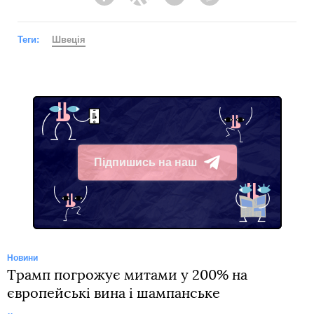
Facebook
Twitter
Telegram
Viber
Теги:
Швеція
Підпишись на наш
Telegram
Новини
Трамп погрожує митами у 200% на
європейські вина і шампанське