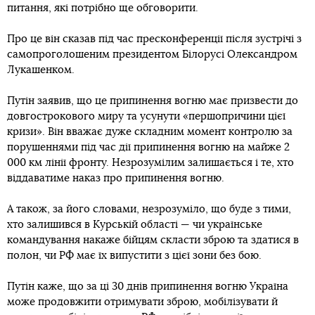
питання, які потрібно ще обговорити.
Про це він сказав під час пресконференції після зустрічі з
самопроголошеним президентом Білорусі Олександром
Лукашенком.
Путін заявив, що це припинення вогню має призвести до
довгострокового миру та усунути «першопричини цієї
кризи». Він вважає дуже складним момент контролю за
порушеннями під час дії припинення вогню на майже 2
000 км лінії фронту. Незрозумілим залишається і те, хто
віддаватиме наказ про припинення вогню.
А також, за його словами, незрозуміло, що буде з тими,
хто залишився в Курській області — чи українське
командування накаже бійцям скласти зброю та здатися в
полон, чи РФ має їх випустити з цієї зони без бою.
Путін каже, що за ці 30 днів припинення вогню Україна
може продовжити отримувати зброю, мобілізувати й