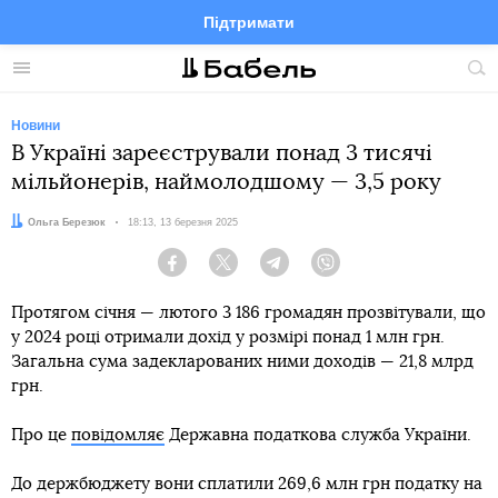
Підтримати
Facebook
Telegram
Twitter
Instagram
Меню
По
по
сай
Новини
В Україні зареєстрували понад 3 тисячі
мільйонерів, наймолодшому — 3,5 року
Автор:
Ольга Березюк
Дата:
18:13, 13 березня 2025
Facebook
Twitter
Telegram
Viber
Протягом січня — лютого 3 186 громадян прозвітували, що
у 2024 році отримали дохід у розмірі понад 1 млн грн.
Загальна сума задекларованих ними доходів — 21,8 млрд
грн.
Про це
повідомляє
Державна податкова служба України.
До держбюджету вони сплатили 269,6 млн грн податку на