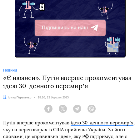
Підпишись на наш
Telegram
Новини
«Є нюанси». Путін вперше прокоментував
ідею 30-денного перемирʼя
Автор:
Ірина Перепечко
Дата:
18:10, 13 березня 2025
Facebook
Twitter
Telegram
Viber
Путін вперше прокоментував
ідею 30-денного перемирʼя
,
яку на переговорах із США прийняла Україна. За його
словами, це «правильна ідея», яку РФ підтримує, але є