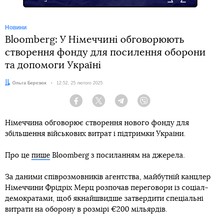
Новини
Bloomberg: У Німеччині обговорюють
створення фонду для посилення оборони
та допомоги Україні
Автор:
Ольга Березюк
Дата:
12:52, 25 лютого 2025
Facebook
Twitter
Telegram
Viber
Німеччина обговорює створення нового фонду для
збільшення військових витрат і підтримки України.
Про це
пише
Bloomberg з посиланням на джерела.
За даними співрозмовників агентства, майбутній канцлер
Німеччини Фрідріх Мерц розпочав переговори із соціал-
демократами, щоб якнайшвидше затвердити спеціальні
витрати на оборону в розмірі €200 мільярдів.