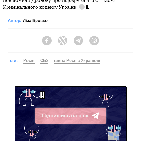
повідомили Дронову про підозру за
ч. 3 ст. 436-2
Кримінального кодексу України.
Довідка
Автор:
Ліза Бровко
Facebook
Twitter
Telegram
Viber
Теги:
Росія
СБУ
війна Росії з Україною
Підпишись на наш
Telegram