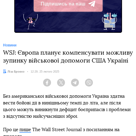
Підпишись на наш
Telegram
Новини
WSJ: Європа планує компенсувати можливу
зупинку військової допомоги США Україні
Автор:
Ліза Бровко
Дата:
12:29, 25 лютого 2025
Facebook
Twitter
Telegram
Viber
Без американської військової допомоги Україна здатна
вести бойові дії в нинішньому темпі до літа, але після
цього можуть виникнути дефіцит боєприпасів і проблеми
з відсутністю найсучаснішої зброї.
Про це
пише
The Wall Street Journal з посиланням на