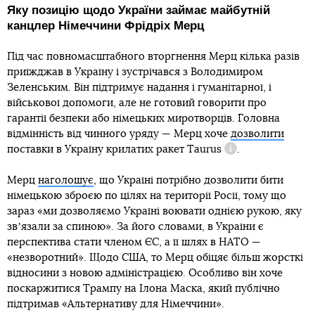
Яку позицію щодо України займає майбутній
канцлер Німеччини Фрідріх Мерц
Під час повномасштабного вторгнення Мерц кілька разів
приїжджав в Україну і зустрічався з Володимиром
Зеленським. Він підтримує надання і гуманітарної, і
військової допомоги, але не готовий говорити про
гарантії безпеки або німецьких миротворців. Головна
відмінність від чинного уряду — Мерц хоче
дозволити
поставки в Україну крилатих ракет
Taurus
.
Довідка
Мерц
наголошує
, що Україні потрібно дозволити бити
німецькою зброєю по цілях на території Росії, тому що
зараз «ми дозволяємо Україні воювати однією рукою, яку
звʼязали за спиною». За його словами, в України є
перспектива стати членом ЄС, а її шлях в НАТО —
«незворотний». Щодо США, то Мерц обіцяє більш жорсткі
відносини з новою адміністрацією. Особливо він хоче
поскаржитися Трампу на Ілона Маска, який публічно
підтримав «Альтернативу для Німеччини».