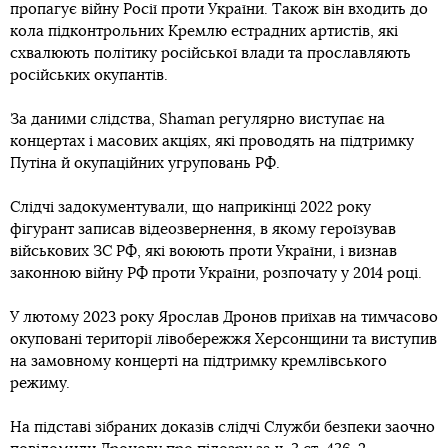
пропагує війну Росії проти України. Також він входить до
кола підконтрольних Кремлю естрадних артистів, які
схвалюють політику російської влади та прославляють
російських окупантів.
За даними слідства, Shaman регулярно виступає на
концертах і масових акціях, які проводять на підтримку
Путіна й окупаційних угруповань РФ.
Слідчі задокументували, що наприкінці 2022 року
фігурант записав відеозвернення, в якому героїзував
військових ЗС РФ, які воюють проти України, і визнав
законною війну РФ проти України, розпочату у 2014 році.
У лютому 2023 року Ярослав Дронов приїхав на тимчасово
окуповані території лівобережжя Херсонщини та виступив
на замовному концерті на підтримку кремлівського
режиму.
На підставі зібраних доказів слідчі Служби безпеки заочно