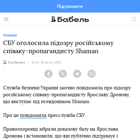
Підтримати
Facebook
Telegram
Twitter
Instagram
Меню
По
по
сай
Новини
СБУ оголосила підозру російському
співаку-пропагандисту Shaman
Автор:
Ліза Бровко
Дата:
13:14, 25 лютого 2025
Facebook
Twitter
Telegram
Viber
Служба безпеки України заочно повідомила про підозру
російському співаку-пропагандисту Ярославу Дронову,
що виступає під псевдонімом Shaman.
Про це
повідомила
пресслужба СБУ.
Правоохоронці зібрали доказову базу на Ярослава
Дронова і встановили, що він публічно підтримує і