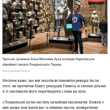
Третьою зупинкою Бена Мелхема була колекція Королівської
збройової палати Лондонського Тауера.
Книга рекордів Гіннеса
Мелхем каже, що він захотів встановити рекорд після
того, як прочитав Книгу рекордів Гіннеса зі своїми дітьми.
А ті закликали його перетворити слова на діло.
«Лондонські музеї містять мільйони експонатів. Кожен з
них може повʼязати вас із певним часом, конкретною