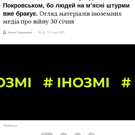
Покровськом, бо людей на мʼясні штурми
вже бракує.
Огляд матеріалів іноземних
медіа про війну 30 січня
Автор:
Антон Семиженко
Дата:
00:26, 31 січня 2025
«Бабель»