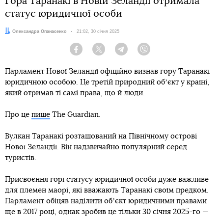
Гора Таранакі в Новій Зеландії отримала
статус юридичної особи
Автор:
Олександра Опанасенко
Дата:
21:02, 30 січня 2025
Facebook
Twitter
Telegram
Viber
Парламент Нової Зеландії офіційно визнав гору Таранакі
юридичною особою. Це третій природний обʼєкт у країні,
який отримав ті самі права, що й люди.
Про це
пише
The Guardian.
Вулкан Таранакі розташований на Північному острові
Нової Зеландії. Він надзвичайно популярний серед
туристів.
Присвоєння горі статусу юридичної особи дуже важливе
для племен маорі, які вважають Таранакі своїм предком.
Парламент обіцяв наділити обʼєкт юридичними правами
ще в 2017 році, однак зробив це тільки 30 січня 2025-го —