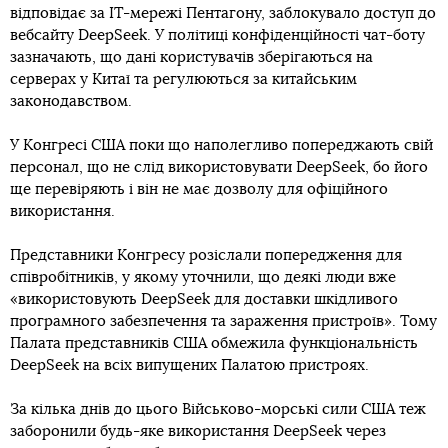
відповідає за ІТ-мережі Пентагону, заблокувало доступ до
вебсайту DeepSeek. У політиці конфіденційності чат-боту
зазначають, що дані користувачів зберігаються на
серверах у Китаї та регулюються за китайським
законодавством.
У Конгресі США поки що наполегливо попереджають свій
персонал, що не слід використовувати DeepSeek, бо його
ще перевіряють і він не має дозволу для офіційного
використання.
Представники Конгресу розіслали попередження для
співробітників, у якому уточнили, що деякі люди вже
«використовують DeepSeek для доставки шкідливого
програмного забезпечення та зараження пристроїв». Тому
Палата представників США обмежила функціональність
DeepSeek на всіх випущених Палатою пристроях.
За кілька днів до цього Військово-морські сили США теж
заборонили будь-яке використання DeepSeek через