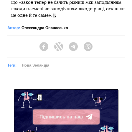
що «закон тепер не бачить різниці між заподіянням
шкоди племені чи заподіянням шкоди річці, оскільки
це одне й те саме».
Автор:
Олександра Опанасенко
Facebook
Twitter
Telegram
Viber
Теги:
Нова Зеландія
Підпишись на наш
Telegram