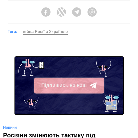
Facebook
Twitter
Telegram
Viber
Теги:
війна Росії з Україною
Підпишись на наш
Telegram
Новини
Росіяни змінюють тактику під