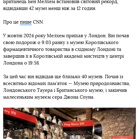
Британець Бен Мелхем встановив світовий рекорд,
відвідавши 42 музеї менш ніж за 12 годин.
Про це
пише
CNN.
У жовтні 2024 року Мелхем приїхав у Лондон. Він почав
свою подорож о 9:03 ранку з музею Королівського
фармацевтичного товариства в східному Лондоні та
завершив її в Королівській академії мистецтв у центрі
Лондона о 19:58.
За цей час він відвідав ще близько 40 музеїв. Почав із
всесвітньо відомих пам’яток — Музею природознавства,
Лондонського Тауера і Британського музею, і закінчив
малесеньким музеєм сера Джона Соуна.