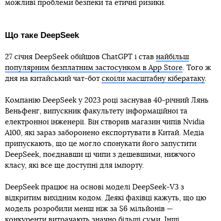
можливі проблеми безпеки та етичні ризики.
Що таке DeepSeek
27 січня DeepSeek обійшов ChatGPT і став
найбільш
популярним безплатним застосунком в App Store
. Того ж
дня на китайський чат-бот
скоїли масштабну кібератаку
.
Компанію DeepSeek у 2023 році заснував 40-річний Лянь
Веньфенг, випускник факультету інформаційної та
електронної інженерії. Він створив магазин чипів Nvidia
A100, які зараз заборонено експортувати в Китай. Медіа
припускають, що це могло спонукати його запустити
DeepSeek, поєднавши ці чипи з дешевшими, нижчого
класу, які все ще доступні для імпорту.
DeepSeek працює на основі моделі DeepSeek-V3 з
відкритим вихідним кодом. Деякі фахівці кажуть, що цю
модель розробили менш ніж за $6 мільйонів —
конкуренти витрачають значно більші суми. Інші