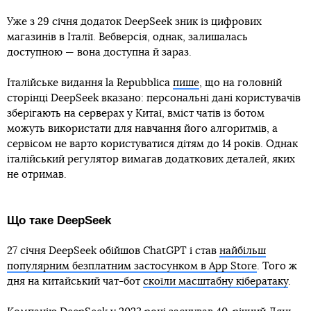
Уже з 29 січня додаток DeepSeek зник із цифрових
магазинів в Італії. Вебверсія, однак, залишалась
доступною — вона доступна й зараз.
Італійське видання la Repubblica
пише
, що на головній
сторінці DeepSeek вказано: персональні дані користувачів
зберігають на серверах у Китаї, вміст чатів із ботом
можуть використати для навчання його алгоритмів, а
сервісом не варто користуватися дітям до 14 років. Однак
італійський регулятор вимагав додаткових деталей, яких
не отримав.
Що таке DeepSeek
27 січня DeepSeek обійшов ChatGPT і став
найбільш
популярним безплатним застосунком в App Store
. Того ж
дня на китайський чат-бот
скоїли масштабну кібератаку
.