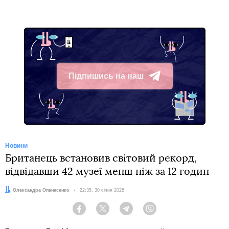
Підпишись на наш
Telegram
Новини
Британець встановив світовий рекорд,
відвідавши 42 музеї менш ніж за 12 годин
Автор:
Олександра Опанасенко
Дата:
22:35, 30 січня 2025
Facebook
Twitter
Telegram
Viber