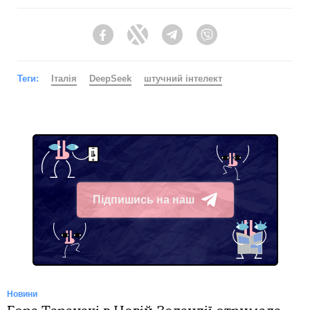
Facebook
Twitter
Telegram
Viber
Теги:
Італія
DeepSeek
штучний інтелект
Підпишись на наш
Telegram
Новини