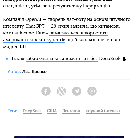
спеціалісти, утім, заперечують таку інформацію.
Компанія OpenAI — творець чат-боту на основі штучного
інтелекту ChatGPT — 29 січня заявила, що китайські
компанії «постійно»
намагаються використати
американських конкурентів
, щоб вдосконалити свої
моделі ШІ.
Італія
заблокувала китайський чат-бот
DeepSeek.
Автор:
Ліза Бровко
Facebook
Twitter
Telegram
Viber
Теги:
DeepSeek
США
Пентагон
штучний інтелект