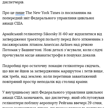
диспетчерів.
Про це
пише
The New York Times із посиланням на
попередній звіт Федерального управління цивільної
авіації США.
Армійський гелікоптер Sikorsky H-60 міг відхилитися від
затвердженої траєкторії польоту перед його зіткненням з
пасажирським літаком American Airlines над річкою
Потомак у Вашингтоні. Нові деталі зʼясували, коли слідчі
прочісували місце авіакатастрофи в пошуках доказів.
Подробиці про остаточну локацію гелікоптера свідчать,
що він не йшов за затвердженим маршрутом і летів вище,
ніж треба, над землею, коли перетинав завантажений
повітряний простір неподалік від столиці країни.
У внутрішньому звіті Федерального управління цивільної
авіації США зазначають, що диспетчер, який обслуговував
гелікоптери поблизу аеропорту Рейгана ввечері 29 січня,