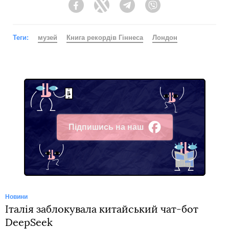
Facebook
Twitter
Telegram
Viber
Теги:
музей
Книга рекордів Гіннеса
Лондон
Підпишись на наш
Facebook
Новини
Італія заблокувала китайський чат-бот
DeepSeek