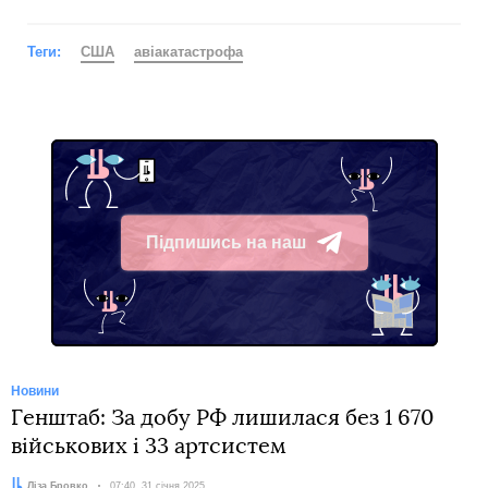
Теги:
США
авіакатастрофа
Підпишись на наш
Telegram
Новини
Генштаб: За добу РФ лишилася без 1 670
військових і 33 артсистем
Автор:
Ліза Бровко
Дата:
07:40, 31 січня 2025