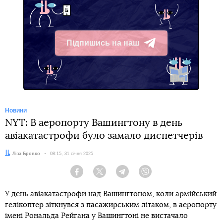
Підпишись на наш
Telegram
Новини
NYT: В аеропорту Вашингтону в день
авіакатастрофи було замало диспетчерів
Автор:
Ліза Бровко
Дата:
08:15, 31 січня 2025
Facebook
Twitter
Telegram
Viber
У день авіакатастрофи над Вашингтоном, коли армійський
гелікоптер зіткнувся з пасажирським літаком, в аеропорту
імені Рональда Рейгана у Вашингтоні не вистачало