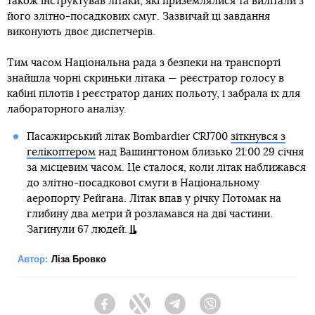
також інструктував літаки, які приземлялися та вилітали з
його злітно-посадкових смуг. Зазвичай ці завдання
виконують двоє диспетчерів.
Тим часом Національна рада з безпеки на транспорті
знайшла чорні скриньки літака — реєстратор голосу в
кабіні пілотів і реєстратор даних польоту, і забрала їх для
лабораторного аналізу.
Пасажирський літак Bombardier CRJ700
зіткнувся з
гелікоптером
над Вашингтоном близько 21:00 29 січня
за місцевим часом. Це сталося, коли літак наближався
до злітно-посадкової смуги в Національному
аеропорту Рейгана. Літак впав у річку Потомак на
глибину два метри й розламався на дві частини.
Загинули 67 людей.
Автор:
Ліза Бровко
Facebook
Twitter
Telegram
Viber