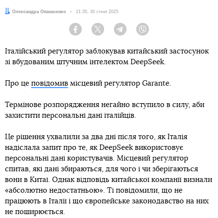
Автор:
Олександра Опанасенко
Дата:
21:35, 30 січня 2025
Facebook
Twitter
Telegram
Viber
Італійський регулятор заблокував китайський застосунок
зі вбудованим штучним інтелектом DeepSeek.
Про це
повідомив
місцевий регулятор Garante.
Термінове розпорядження негайно вступило в силу, аби
захистити персональні дані італійців.
Це рішення ухвалили за два дні після того, як Італія
надіслала запит про те, як DeepSeek використовує
персональні дані користувачів. Місцевий регулятор
спитав, які дані збираються, для чого і чи зберігаються
вони в Китаї. Однак відповідь китайської компанії визнали
«абсолютно недостатньою». Ті повідомили, що не
працюють в Італії і що європейське законодавство на них
не поширюється.