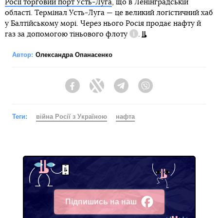
Росії торговий порт Усть-Луга
, що в Ленінградській
області. Термінал Усть-Луга — це великий логістичний хаб
у Балтійському морі. Через нього Росія продає нафту й
газ за допомогою
тіньового флоту
.
Довідка
Автор:
Олександра Опанасенко
Facebook
Twitter
Telegram
Viber
Теги:
війна Росії з Україною
нафта
Підпишись на наш
Facebook