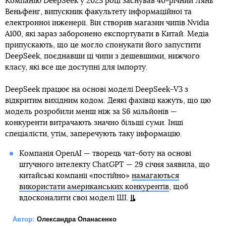
Компанію DeepSeek у 2023 році заснував 40-річний Лянь
Веньфенг, випускник факультету інформаційної та
електронної інженерії. Він створив магазин чипів Nvidia
A100, які зараз заборонено експортувати в Китай. Медіа
припускають, що це могло спонукати його запустити
DeepSeek, поєднавши ці чипи з дешевшими, нижчого
класу, які все ще доступні для імпорту.
DeepSeek працює на основі моделі DeepSeek-V3 з
відкритим вихідним кодом. Деякі фахівці кажуть, що цю
модель розробили менш ніж за $6 мільйонів —
конкуренти витрачають значно більші суми. Інші
спеціалісти, утім, заперечують таку інформацію.
Компанія OpenAI — творець чат-боту на основі
штучного інтелекту ChatGPT — 29 січня заявила, що
китайські компанії «постійно»
намагаються
використати американських конкурентів
, щоб
вдосконалити свої моделі ШІ.
Автор:
Олександра Опанасенко