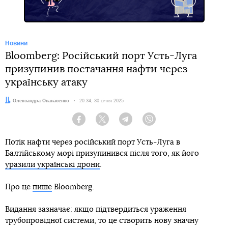
Новини
Bloomberg: Російський порт Усть-Луга
призупинив постачання нафти через
українську атаку
Автор:
Олександра Опанасенко
Дата:
20:34, 30 січня 2025
Facebook
Twitter
Telegram
Viber
Потік нафти через російський порт Усть-Луга в
Балтійському морі призупинився після того, як його
уразили українські дрони
.
Про це
пише
Bloomberg.
Видання зазначає: якщо підтвердиться ураження
трубопровідної системи, то це створить нову значну