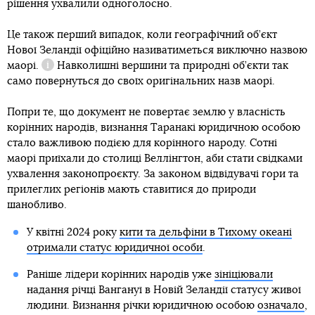
рішення ухвалили одноголосно.
Це також перший випадок, коли географічний об’єкт
Нової Зеландії офіційно називатиметься виключно
назвою
маорі.
Навколишні вершини та природні об’єкти так
Довідка
само повернуться до своїх оригінальних назв маорі.
Попри те, що документ не повертає землю у власність
корінних народів, визнання Таранакі юридичною особою
стало важливою подією для корінного народу. Сотні
маорі приїхали до столиці Веллінгтон, аби стати свідками
ухвалення законопроєкту. За законом відвідувачі гори та
прилеглих регіонів мають ставитися до природи
шанобливо.
У квітні 2024 року
кити та дельфіни в Тихому океані
отримали статус юридичної особи
.
Раніше лідери корінних народів уже
зініціювали
надання річці Вангануї в Новій Зеландії статусу живої
людини. Визнання річки юридичною особою
означало
,