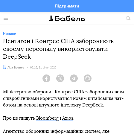
Підтримати
Facebook
Telegram
Twitter
Instagram
Меню
По
по
сай
Новини
Пентагон і Конгрес США забороняють
своєму персоналу використовувати
DeepSeek
Автор:
Ліза Бровко
Дата:
09:16, 31 січня 2025
Facebook
Twitter
Telegram
Viber
Міністерство оборони і Конгрес США заборонили своїм
співробітниками користуватися новим китайським чат-
ботом на основі штучного інтелекту DeepSeek.
Про це пишуть
Bloomberg
і
Axios
.
Агентство оборонних інформаційних систем, яке