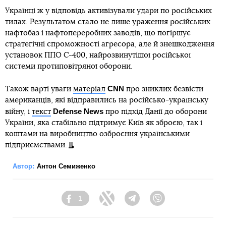
Українці ж у відповідь активізували удари по російських
тилах. Результатом стало не лише ураження російських
нафтобаз і нафтопереробних заводів, що погіршує
стратегічні спроможності агресора, але й знешкодження
установок ППО С-400, найрозвинутішої російської
системи протиповітряної оборони.
СNN
Також варті уваги
матеріал
про зниклих безвісти
американців, які відправились на російсько-українську
Defense News
війну, і
текст
про підхід Данії до оборони
України, яка стабільно підтримує Київ як зброєю, так і
коштами на виробництво озброєння українськими
підприємствами.
Автор:
Антон Семиженко
1
Facebook
Twitter
Telegram
Viber