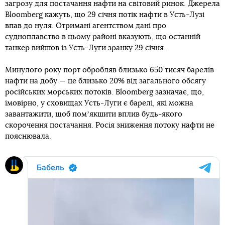
загрозу для постачання нафти на світовий ринок. Джерела
Bloomberg кажуть, що 29 січня потік нафти в Усть-Лузі
впав до нуля. Отримані агентством дані про
судноплавство в цьому районі вказують, що останній
танкер вийшов із Усть-Луги зранку 29 січня.
Минулого року порт обробляв близько 650 тисяч барелів
нафти на добу — це близько 20% від загального обсягу
російських морських потоків. Bloomberg зазначає, що,
імовірно, у сховищах Усть-Луги є барелі, які можна
завантажити, щоб помʼякшити вплив будь-якого
скорочення постачання. Росія зниження потоку нафти не
пояснювала.