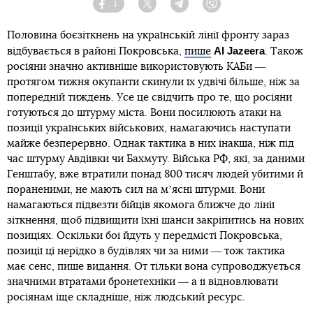
1
Facebook
Twitter
Telegram
Viber
Половина боєзіткнень на українській лінії фронту зараз
Al Jazeera
відбувається в районі Покровська,
пише
. Також
росіяни значно активніше використовують КАБи ―
протягом тижня окупанти скинули їх удвічі більше, ніж за
попередній тиждень. Усе це свідчить про те, що росіяни
готуються до штурму міста. Вони посилюють атаки на
позиції українських військових, намагаючись наступати
майже безперервно. Однак тактика в них інакша, ніж під
час штурму Авдіївки чи Бахмуту. Війська РФ, які, за даними
Генштабу, вже втратили понад 800 тисяч людей убитими й
пораненими, не мають сил на мʼясні штурми. Вони
намагаються підвезти бійців якомога ближче до лінії
зіткнення, щоб підвищити їхні шанси закріпитись на нових
позиціях. Оскільки бої йдуть у передмісті Покровська,
позиції ці нерідко в будівлях чи за ними ― тож тактика
має сенс, пише видання. От тільки вона супроводжується
значними втратами бронетехніки ― а її відновлювати
росіянам іще складніше, ніж людський ресурс.