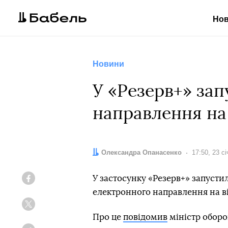
Но
Новини
У «Резерв+» за
направлення на
Автор:
Олександра Опанасенко
Дата:
17:50, 23 с
У застосунку «Резерв+» запусти
Facebook
електронного направлення на ві
Twitter
Про це
повідомив
міністр оборо