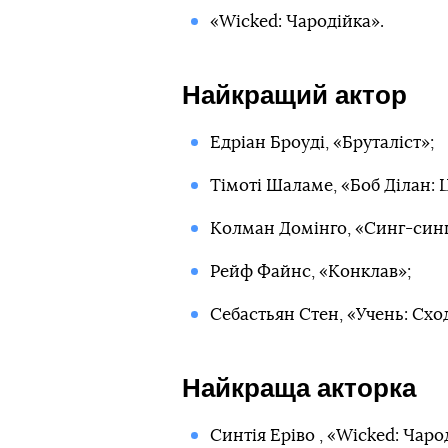
«Wicked: Чародійка».
Найкращий актор
Едріан Броуді, «Бруталіст»;
Тімоті Шаламе, «Боб Ділан:
Колман Домінго, «Синг-синг
Рейф Файнс, «Конклав»;
Себастьян Стен, «Учень: Сх
Найкраща акторка
Синтія Еріво , «Wicked: Чаро