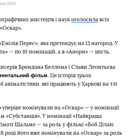
ічня 2025
ографічних мистецтв і наук
оголосила
всіх
 «Оскар».
«Емілія Перес», яка претендує на 13 нагород. У
та» — по 10 номінацій, а в «Анори» — шість.
исерів Брендана Беллома і Слави Леонтьєва
ментальний фільм
. Це історія трьох
 анімалістики, які працюють у Харкові на тлі
 уперше номінували на «Оскар» — у номінації
м «Субстанція». У номінації «Найкраща
імоті Шаламе — за роль у фільмі «Боб Ділан:
8 році його вже номінували на «Оскар» за роль