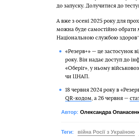
до запуску. Долучитися до тес
А вже з осені 2025 року для про
можна буде самостійно обрати м
Національною службою здоровʼя
«Резерв+» — це застосунок в
року. Він надає доступ до ін
«Оберіг», у ньому військовоз
чи ЦНАП.
18 червня 2024 року в «Резе
QR-кодом
, а 26 червня —
ста
Автор:
Олександра Опанасен
Теги:
війна Росії з Україною