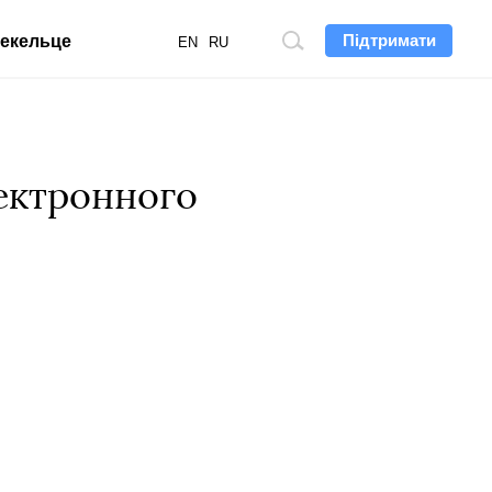
Підтримати
екельце
Пошук
EN
RU
по
сайту
лектронного