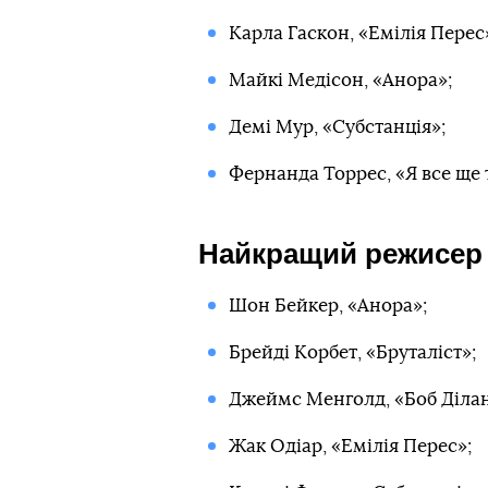
Карла Гаскон, «Емілія Перес
Майкі Медісон, «Анора»;
Демі Мур, «Субстанція»;
Фернанда Торрес, «Я все ще 
Найкращий режисер
Шон Бейкер, «Анора»;
Брейді Корбет, «Бруталіст»;
Джеймс Менголд, «Боб Ділан
Жак Одіар, «Емілія Перес»;