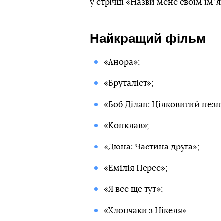
у стрічці «Назви мене своїм імʼ
Найкращий фільм
«Анора»;
«Бруталіст»;
«Боб Ділан: Цілковитий нез
«Конклав»;
«Дюна: Частина друга»;
«Емілія Перес»;
«Я все ще тут»;
«Хлопчаки з Нікеля»