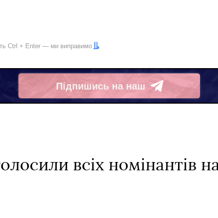
іть
Ctrl
+
Enter
— ми виправимо
Підпишись на наш
Telegram
олосили всіх номінантів н