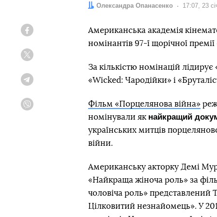
Автор:
Олександра Опанасенко
Дата:
17:07, 23 с
Американська академія кінемат
Facebook
номінантів 97-ї щорічної премії
Twitter
За кількістю номінацій лідирує 
«Wicked: Чародійки» і «Бруталіс
Telegram
Фільм «Порцелянова війна»
реж
Viber
найкращий доку
номінували як
українських митців порцелянової
війни.
Американську акторку Демі Мур
«Найкраща жіноча роль» за філь
чоловіча роль» представлений Т
Цілковитий незнайомець». У 201