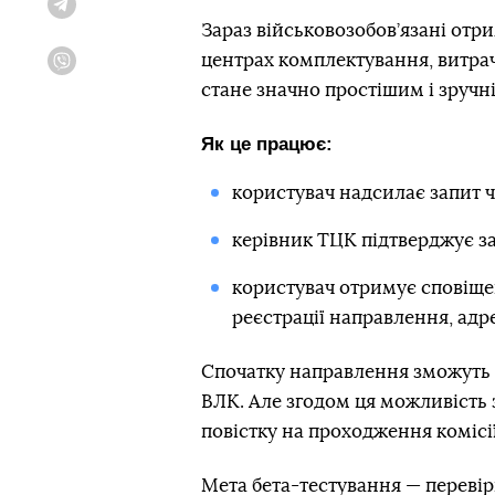
Telegram
Зараз військовозобов’язані отр
центрах комплектування, витрач
Viber
стане значно простішим і зручн
Як це працює:
користувач надсилає запит ч
керівник ТЦК підтверджує за
користувач отримує сповіще
реєстрації направлення, адр
Спочатку направлення зможуть 
ВЛК. Але згодом ця можливість з
повістку на проходження комісії
Мета бета-тестування — перевір