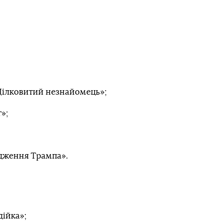
 Цілковитий незнайомець»;
»;
одження Трампа».
дійка»;