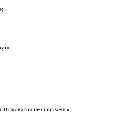
»;
тут».
: Цілковитий незнайомець»;