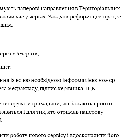
имують паперові направлення в Територіальних
аючи час у чергах. Завдяки реформі цей процес
ішим.
ерез «Резерв+»;
пит;
ння із всією необхідною інформацією: номер
еса медзакладу, підпис керівника ТЦК.
згенерувати громадяни, які бажають пройти
’явиться і для тих, хто отримав паперову
.
ити роботу нового сервісу і вдосконалити його