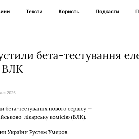
вини
Тексти
Користь
Подкасти
П
пустили бета-тестування е
 ВЛК
ічня 2025
ли бета-тестування нового сервісу —
йськово-лікарську комісію (ВЛК).
ни України Рустем Умєров.