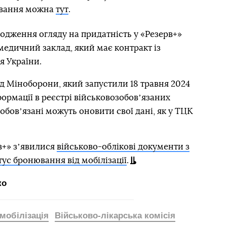
тування можна
тут
.
ходження огляду на придатність у «Резерв+»
едичний заклад, який має контракт із
 України.
ід Міноборони, який запустили 18 травня 2024
формації в реєстрі військовозобовʼязаних
обовʼязані можуть оновити свої дані, як у ТЦК
рв+» зʼявилися
військово-облікові документи з
тус бронювання від мобілізації
.
ко
мобілізація
Військово-лікарська комісія