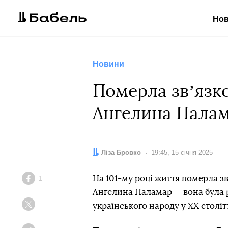
Но
Новини
Померла звʼязко
Ангелина Пала
Автор:
Ліза Бровко
Дата:
19:45, 15 січня 2025
На 101-му році життя померла зв
1
Facebook
Ангелина Паламар — вона була 
українського народу у ХХ столітт
Twitter