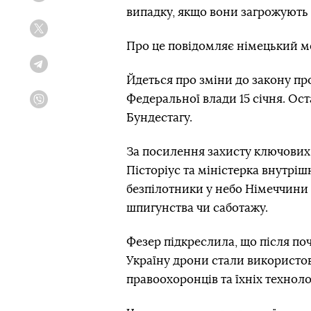
випадку, якщо вони загрожують
Twitter
Про це повідомляє німецький 
Telegram
Йдеться про зміни до закону про
Федеральної влади 15 січня. Ос
Viber
Бундестагу.
За посилення захисту ключових
Пісторіус та міністерка внутрі
безпілотники у небо Німеччини
шпигунства чи саботажу.
Фезер підкреслила, що після п
Україну дрони стали використов
правоохоронців та їхніх техноло