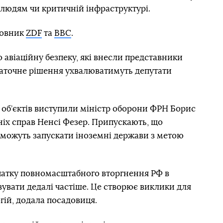
 людям чи критичній інфраструктурі.
мовник
ZDF
та
BBC
.
 авіаційну безпеку, які внесли представники
таточне рішення ухвалюватимуть депутати
 об’єктів виступили міністр оборони ФРН Борис
шніх справ Ненсі Фезер. Припускають, що
 можуть запускати іноземні держави з метою
очатку повномасштабного вторгнення РФ в
увати дедалі частіше. Це створює виклики для
гій, додала посадовиця.