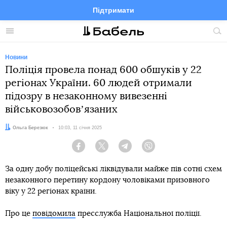
Підтримати
Facebook
Telegram
Twitter
Instagram
Меню
По
по
сай
Новини
Поліція провела понад 600 обшуків у 22
регіонах України. 60 людей отримали
підозру в незаконному вивезенні
військовозобовʼязаних
Автор:
Ольга Березюк
Дата:
10:03, 11 січня 2025
Facebook
Twitter
Telegram
Viber
За одну добу поліцейські ліквідували майже пів сотні схем
незаконного перетину кордону чоловіками призовного
віку у 22 регіонах країни.
Про це
повідомила
пресслужба Національної поліції.