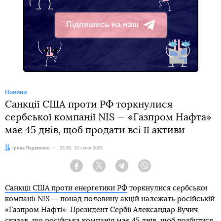
Підпишись на наш
Telegram
Новини
Санкції США проти РФ торкнулися
сербської компанії NIS — «Газпром Нафта»
має 45 днів, щоб продати всі її активи
Автор:
Ірина Перепечко
Дата:
23:50, 10 січня 2025
Facebook
Twitter
Telegram
Viber
Санкції США проти енергетики РФ
торкнулися сербської
компанії NIS — понад половину акцій належать російській
«Газпром Нафті». Президент Сербії Александар Вучич
сказав, що російська компанія має 45 днів, щоб позбутися