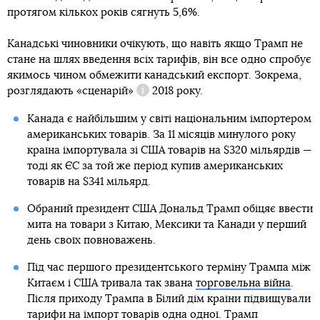
протягом кількох років сягнуть 5,6%.
Канадські чиновники очікують, що навіть якщо Трамп не
стане на шлях введення всіх тарифів, він все одно спробує
якимось чином обмежити канадський експорт. Зокрема,
розглядають
«сценарій»
2018 року.
Довідка
Канада є найбільшим у світі національним імпортером
американських товарів. За 11 місяців минулого року
країна імпортувала зі США товарів на $320 мільярдів —
тоді як ЄС за той же період купив американських
товарів на $341 мільярд.
Обраний президент США Дональд Трамп обіцяє ввести
мита на товари з Китаю, Мексики та Канади у перший
день своїх повноважень.
Під час першого президентського терміну Трампа між
Китаєм і США тривала так звана
торговельна війна
.
Після приходу Трампа в Білий дім країни підвищували
тарифи на імпорт товарів одна одної. Трамп