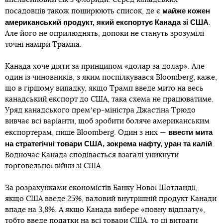
майже кожен
посадовців також поширюють список, де є
американський продукт, який експортує Канада зі США
.
Але його не оприлюднять, допоки не стануть зрозумілі
точні наміри Трампа.
Канада хоче діяти за принципом «долар за долар». Але
один із чиновників, з яким поспілкувався Bloomberg, каже,
що в гіршому випадку, якщо Трамп введе мито на весь
канадський експорт до США, така схема не працюватиме.
Уряд канадського премʼєр-міністра Джастіна Трюдо
вивчає всі варіанти, щоб зробити боляче американським
ввести мита
експортерам, пише Bloomberg. Один з них —
на стратегічні товари США, зокрема нафту, уран та калій
.
Водночас Канада сподівається взагалі уникнути
торговельної війни зі США.
За розрахунками економістів Банку Нової Шотландії,
якщо США введе 25%, валовий внутрішній продукт Канади
впаде на 3,8%. А якщо Канада вибере «повну відплату»,
тобто введе податки на всі товари США, то ці витрати