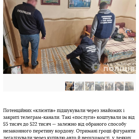
Потенційних «клієнтів» підшукували через знайомих і
закриті телеграм-канали. Такі «послуги» коштували їм від
$5 тисяч до $22 тисяч — залежно від обраного способу
незаконного перетину кордону. Отримані гроші фігуранти
легалізували через купівлю авто й нерухомості, у деяких