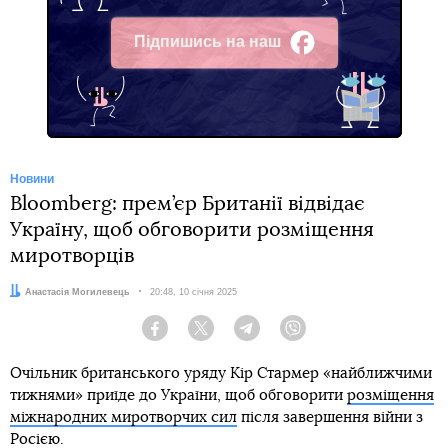
Підпишись на наш
Facebook
Новини
Bloomberg: прем’єр Британії відвідає
Україну, щоб обговорити розміщення
миротворців
Автор:
Анастасія Могилевець
Дата:
20:48, 10 січня 2025
Facebook
Twitter
Telegram
Viber
Очільник британського уряду Кір Стармер «найближчими
тижнями» приїде до України, щоб обговорити
розміщення
міжнародних миротворчих сил
після завершення війни з
Росією.