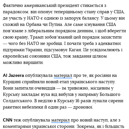
Фактично американський президент стикається з
парадоксом: він опонує теперішньому стану справ у США,
де участь у НАТО є однією із запорук балансу. У цьому він
схожий на Орбана чи Путіна. Але саме існування США
повʼязане з ліберальним порядком денним, і щоб вберегти
свою країну, Трамп зобовʼязаний цей порядок захистити
― чого без НАТО не зробиш. І почати треба з адекватної
підтримки України, підсумовує Каган. Це усвідомлюють і
європейські союзники США, тож завдання цілком
можливо вирішити.
Al Jazeera
опублікувала
матеріал
про те, як росіяни на
Курщині сприйняли новий етап українського наступу.
Вони запитали очевидців ― їм тривожно, місцевим у
Курську закладає вуха від вибухів у напрямку Большого
Солдатського. В неділю в Курську 16 разів лунали сирени
ракетної небезпеки й один раз ― дронової.
СNN
теж опублікувала
матеріал
про новий наступ, але з
коментарями української сторони. Зокрема, як і більшість