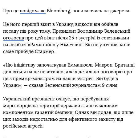
Про це
повідомляє
Bloomberg, посилаючись на джерела.
Це його перший візит в Україну, відколи він обійняв
посаду пів року тому. Президент Володимир Зеленський
оголосив
про цей візит після 25-ї зустрічі із союзниками
на авіабазі «Рамштайн» у Німеччині. Він не уточнив, коли
саме прибуде Стармер.
«Цю ініціативу започаткував Емманюель Макрон. Британці
дивляться на це позитивно, але я детально поговорю про
це з прем’єр-міністром на нашій зустрічі. Він буде в
Україні», — сказав Зеленський журналістам 9 січня.
Український президент очікує, що перебування
миротворців на території держави стане важливим
компонентом гарантій безпеки. Однак він додав, що лише
цих заходів недостатньо для ефективного захисту від
російської агресії.