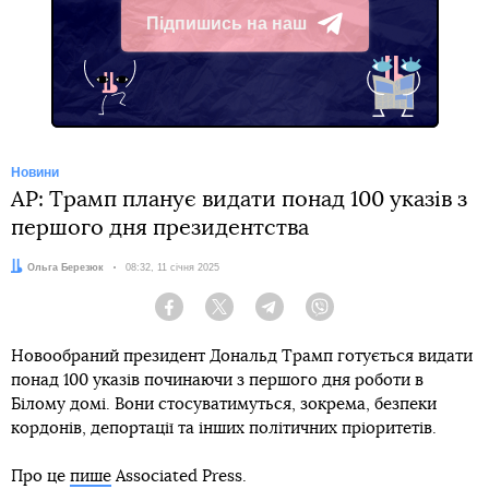
Підпишись на наш
Telegram
Новини
AP: Трамп планує видати понад 100 указів з
першого дня президентства
Автор:
Ольга Березюк
Дата:
08:32, 11 січня 2025
Facebook
Twitter
Telegram
Viber
Новообраний президент Дональд Трамп готується видати
понад 100 указів починаючи з першого дня роботи в
Білому домі. Вони стосуватимуться, зокрема, безпеки
кордонів, депортації та інших політичних пріоритетів.
Про це
пише
Associated Press.