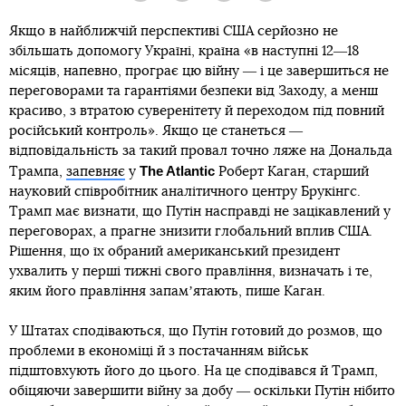
Якщо в найближчій перспективі США серйозно не
збільшать допомогу Україні, країна «в наступні 12―18
місяців, напевно, програє цю війну ― і це завершиться не
переговорами та гарантіями безпеки від Заходу, а менш
красиво, з втратою суверенітету й переходом під повний
російський контроль». Якщо це станеться ―
відповідальність за такий провал точно ляже на Дональда
The Atlantic
Трампа,
запевняє
у
Роберт Каган, старший
науковий співробітник аналітичного центру Брукінгс.
Трамп має визнати, що Путін насправді не зацікавлений у
переговорах, а прагне знизити глобальний вплив США.
Рішення, що їх обраний американський президент
ухвалить у перші тижні свого правління, визначать і те,
яким його правління запамʼятають, пише Каган.
У Штатах сподіваються, що Путін готовий до розмов, що
проблеми в економіці й з постачанням військ
підштовхують його до цього. На це сподівався й Трамп,
обіцяючи завершити війну за добу ― оскільки Путін нібито