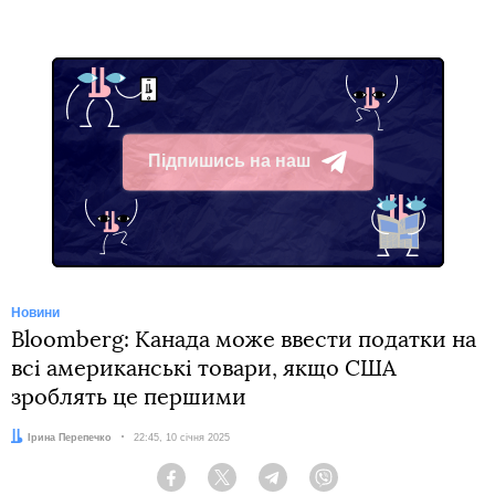
Підпишись на наш
Telegram
Новини
Bloomberg: Канада може ввести податки на
всі американські товари, якщо США
зроблять це першими
Автор:
Ірина Перепечко
Дата:
22:45, 10 січня 2025
Facebook
Twitter
Telegram
Viber