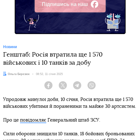
Підпишись на наш
Facebook
Новини
Генштаб: Росія втратила ще 1 570
військових і 10 танків за добу
Автор:
Ольга Березюк
Дата:
08:52, 11 січня 2025
Facebook
Twitter
Telegram
Viber
Упродовж минулої доби, 10 січня, Росія втратила ще 1 570
військових убитими й пораненими та майже 30 артсистем.
Про це
повідомляє
Генеральний штаб ЗСУ.
Сили оборони знищили 10 танків, 18 бойових броньованих