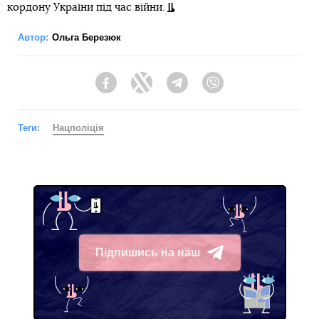
кордону України під час війни.
Автор:
Ольга Березюк
Facebook
Twitter
Telegram
Viber
Теги:
Нацполіція
Підпишись на наш
Telegram