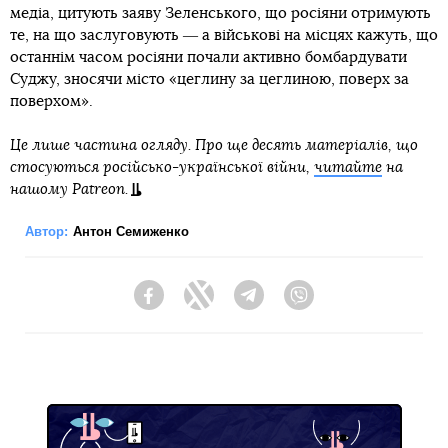
медіа, цитують заяву Зеленського, що росіяни отримують
те, на що заслуговують ― а військові на місцях кажуть, що
останнім часом росіяни почали активно бомбардувати
Суджу, зносячи місто «цеглину за цеглиною, поверх за
поверхом».
Це лише частина огляду. Про ще десять матеріалів, що
стосуються російсько-української війни,
читайте
на
нашому Patreon.
Автор:
Антон Семиженко
Facebook
Twitter
Telegram
Viber