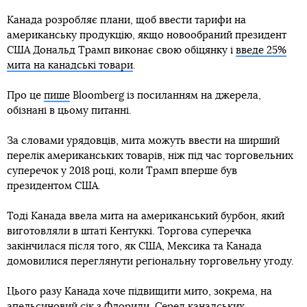
Канада розробляє плани, щоб ввести тарифи на
американську продукцію, якщо новообраний президент
США Дональд Трамп виконає свою обіцянку і
введе 25%
мита на канадські товари
.
Про це
пише
Bloomberg із посиланням на джерела,
обізнані в цьому питанні.
За словами урядовців, мита можуть ввести на ширший
перелік американських товарів, ніж під час торговельних
суперечок у 2018 році, коли Трамп вперше був
президентом США.
Тоді Канада ввела мита на американський бурбон, який
виготовляли в штаті Кентуккі. Торгова суперечка
закінчилася після того, як США, Мексика та Канада
домовилися переглянути регіональну торговельну угоду.
Цього разу Канада хоче підвищити мито, зокрема, на
апельсиновий сік з Флориди. Серед канадських