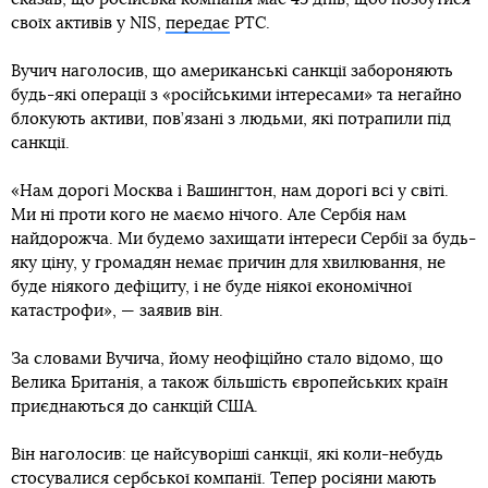
своїх активів у NIS,
передає
РТС.
Вучич наголосив, що американські санкції забороняють
будь-які операції з «російськими інтересами» та негайно
блокують активи, пов’язані з людьми, які потрапили під
санкції.
«Нам дорогі Москва і Вашингтон, нам дорогі всі у світі.
Ми ні проти кого не маємо нічого. Але Сербія нам
найдорожча. Ми будемо захищати інтереси Сербії за будь-
яку ціну, у громадян немає причин для хвилювання, не
буде ніякого дефіциту, і не буде ніякої економічної
катастрофи», — заявив він.
За словами Вучича, йому неофіційно стало відомо, що
Велика Британія, а також більшість європейських країн
приєднаються до санкцій США.
Він наголосив: це найсуворіші санкції, які коли-небудь
стосувалися сербської компанії. Тепер росіяни мають