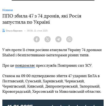
Новини
ППО збила 47 з 74 дронів, які Росія
запустила по Україні
Автор:
Ольга Березюк
Дата:
09:08, 11 січня 2025
Facebook
Twitter
Telegram
Viber
У ніч проти 11 січня росіяни атакували Україну 74 дронами
Shahed і безпілотниками-імітаторами різних типів.
Про це
повідомляє
пресслужба Повітряних сил ЗСУ.
Станом на 09:00 підтверджено збиття 47 ударних БпЛА в
Полтавській, Сумській, Харківській, Черкаській,
Чернігівській, Київській, Дніпропетровській, Запорізькій,
Кіровоградській, Херсонській та Миколаївській областях.