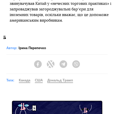
звинувачував Китай у «нечесних торгових практиках» і
запроваджував загороджувальні барʼєри для
іноземних товарів, оскільки вважає, що це допоможе
американським виробникам.
Автор:
Ірина Перепечко
Facebook
Twitter
Telegram
Viber
Теги:
Канада
США
Дональд Трамп