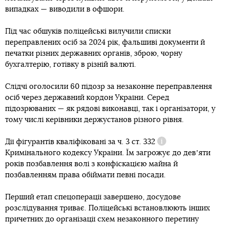
випадках — виводили в офшори.
Під час обшуків поліцейські вилучили списки
переправлених осіб за 2024 рік, фальшиві документи й
печатки різних державних органів, зброю, чорну
бухгалтерію, готівку в різній валюті.
Слідчі оголосили 60 підозр за незаконне переправлення
осіб через державний кордон України. Серед
підозрюваних — як рядові виконавці, так і організатори, у
тому числі керівники держустанов різного рівня.
Дії фігурантів кваліфіковані за
ч. 3 ст. 332
Довідка
Кримінального кодексу України. Їм загрожує до девʼяти
років позбавлення волі з конфіскацією майна й
позбавленням права обіймати певні посади.
Перший етап спецоперації завершено, досудове
розслідування триває. Поліцейські встановлюють інших
причетних до організації схем незаконного перетину