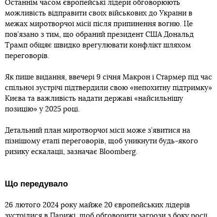
Останнім часом європейські лідери обговорюють
можливість відправити своїх військових до України в
межах миротворчої місії після припинення вогню. Це
пов’язано з тим, що обраний президент США Дональд
Трамп обіцяє швидко врегулювати конфлікт шляхом
переговорів.
Як пише видання, ввечері 9 січня Макрон і Стармер під час
спільної зустрічі підтвердили свою «непохитну підтримку»
Києва та важливість надати державі «найсильнішу
позицію» у 2025 році.
Детальний план миротворчої місії може з’явитися на
пізнішому етапі переговорів, щоб уникнути будь-якого
ризику ескалації, зазначає Bloomberg.
Що передувало
26 лютого 2024 року майже 20 європейських лідерів
зустрілися в Парижі, щоб обговорити загрози з боку росії.