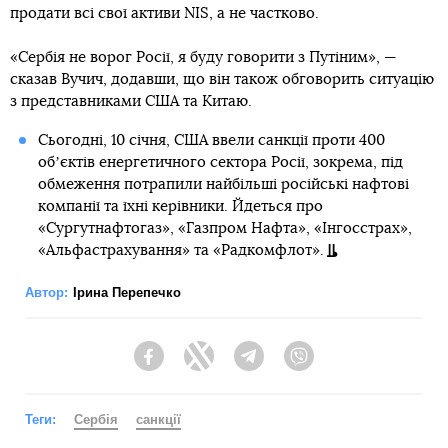
продати всі свої активи NIS, а не частково.
«Сербія не ворог Росії, я буду говорити з Путіним», —
сказав Вучич, додавши, що він також обговорить ситуацію
з представниками США та Китаю.
Сьогодні, 10 січня, США ввели санкції проти 400
обʼєктів енергетичного сектора Росії, зокрема, під
обмеження потрапили найбільші російські нафтові
компанії та їхні керівники. Йдеться про
«Сургутнафтогаз», «Газпром Нафта», «Інгосстрах»,
«Альфастрахування» та «Радкомфлот».
Автор:
Ірина Перепечко
Facebook
Twitter
Telegram
Viber
Теги:
Сербія
санкції