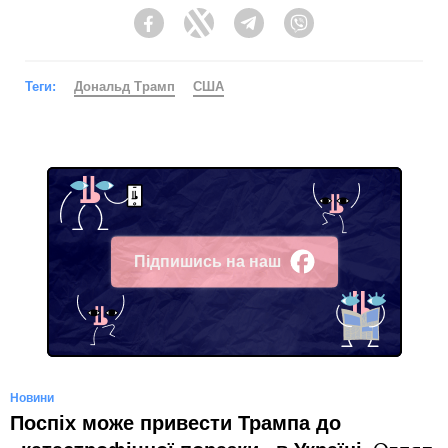
Facebook
Twitter
Telegram
Viber
Теги:
Дональд Трамп
США
Підпишись на наш
Facebook
Новини
Поспіх може привести Трампа до