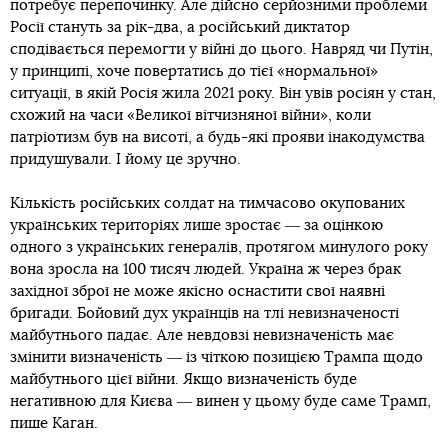
потребує перепочинку. Але дійсно серйозними проблеми
Росії стануть за рік-два, а російський диктатор
сподівається перемогти у війні до цього. Навряд чи Путін,
у принципі, хоче повертатись до тієї «нормальної»
ситуації, в якій Росія жила 2021 року. Він увів росіян у стан,
схожий на часи «Великої вітчизняної війни», коли
патріотизм був на висоті, а будь-які прояви інакодумства
придушували. І йому це зручно.
Кількість російських солдат на тимчасово окупованих
українських територіях лише зростає ― за оцінкою
одного з українських генералів, протягом минулого року
вона зросла на 100 тисяч людей. Україна ж через брак
західної зброї не може якісно оснастити свої наявні
бригади. Бойовий дух українців на тлі невизначеності
майбутнього падає. Але невдовзі невизначеність має
змінити визначеність ― із чіткою позицією Трампа щодо
майбутнього цієї війни. Якщо визначеність буде
негативною для Києва ― винен у цьому буде саме Трамп,
пише Каган.