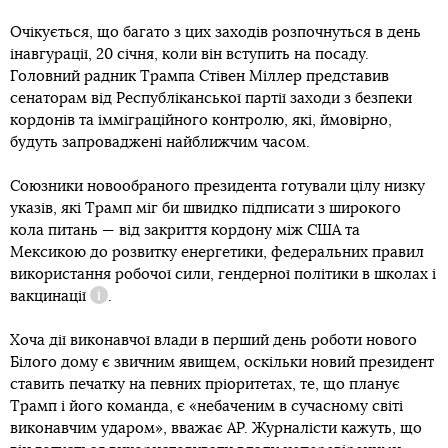
Очікується, що багато з цих заходів розпочнуться в день
інавгурації, 20 січня, коли він вступить на посаду.
Головний радник Трампа Стівен Міллер представив
сенаторам від Республіканської партії заходи з безпеки
кордонів та імміграційного контролю, які, ймовірно,
будуть запроваджені найближчим часом.
Союзники новообраного президента готували цілу низку
указів, які Трамп міг би швидко підписати з широкого
кола питань — від закриття кордону між США та
Мексикою до розвитку енергетики, федеральних правил
використання робочої сили, гендерної політики в школах і
вакцинації
.
Довідка
Хоча дії виконавчої влади в перший день роботи нового
Білого дому є звичним явищем, оскільки новий президент
ставить печатку на певних пріоритетах, те, що планує
Трамп і його команда, є «небаченим в сучасному світі
виконавчим ударом», вважає AP. Журналісти кажуть, що