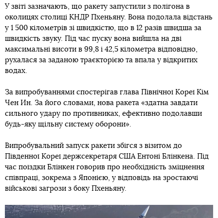
У звіті зазначають, що ракету запустили з полігона в
околицях столиці КНДР Пхеньяну. Вона подолала відстань
у 1 500 кілометрів зі швидкістю, що в 12 разів швидша за
швидкість звуку. Під час пуску вона вийшла на дві
максимальні висоти в 99,8 і 42,5 кілометра відповідно,
рухалася за заданою траєкторією та впала у відкритих
водах.
За випробуваннями спостерігав глава Північної Кореї Кім
Чен Ин. За його словами, нова ракета «здатна завдати
сильного удару по противниках, ефективно подолавши
будь-яку щільну систему оборони».
Випробувальний запуск ракети збігся з візитом до
Південної Кореї держсекретаря США Ентоні Блінкена. Під
час поїздки Блінкен говорив про необхідність зміцнення
співпраці, зокрема з Японією, у відповідь на зростаючі
військові загрози з боку Пхеньяну.