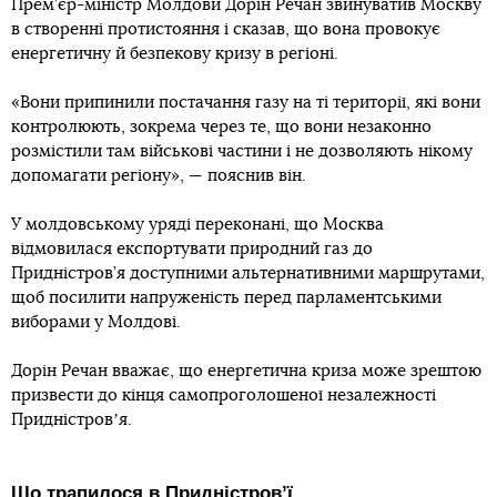
Прем’єр-міністр Молдови Дорін Речан звинуватив Москву
в створенні протистояння і сказав, що вона провокує
енергетичну й безпекову кризу в регіоні.
«Вони припинили постачання газу на ті території, які вони
контролюють, зокрема через те, що вони незаконно
розмістили там військові частини і не дозволяють нікому
допомагати регіону», — пояснив він.
У молдовському уряді переконані, що Москва
відмовилася експортувати природний газ до
Придністров’я доступними альтернативними маршрутами,
щоб посилити напруженість перед парламентськими
виборами у Молдові.
Дорін Речан вважає, що енергетична криза може зрештою
призвести до кінця самопроголошеної незалежності
Придністровʼя.
Що трапилося в Придністровʼї