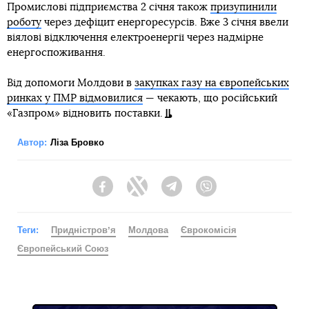
Промислові підприємства 2 січня також
призупинили
роботу
через дефіцит енергоресурсів. Вже 3 січня ввели
віялові відключення електроенергії через надмірне
енергоспоживання.
Від допомоги Молдови в
закупках газу на європейських
ринках у ПМР відмовилися
— чекають, що російський
«Газпром» відновить поставки.
Автор:
Ліза Бровко
Facebook
Twitter
Telegram
Viber
Теги:
Придністровʼя
Молдова
Єврокомісія
Європейський Союз