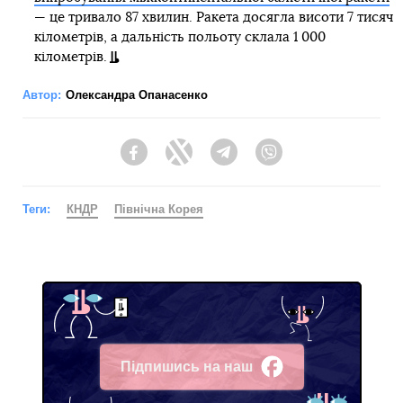
— це тривало 87 хвилин. Ракета досягла висоти 7 тисяч
кілометрів, а дальність польоту склала 1 000
кілометрів.
Автор:
Олександра Опанасенко
Facebook
Twitter
Telegram
Viber
Теги:
КНДР
Північна Корея
Підпишись на наш
Facebook