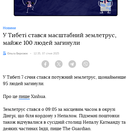
Новини
У Тибеті стався масштабний землетрус,
майже 100 людей загинули
Автор:
Ольга Березюк
Дата:
12:35, 07 січня 2025
Facebook
Twitter
Telegram
Viber
У Тибеті 7 січня стався потужний землетрус, щонайменше
95 людей загинули.
Про це
пише
Xinhua.
Землетрус стався о 09:05 за місцевим часом в окрузі
Дінгрі, що біля кордону з Непалом. Підземні поштовхи
також відчувалися в сусідній столиці Непалу Катманду та
деяких частинах Індії,
пише
The Guardian.