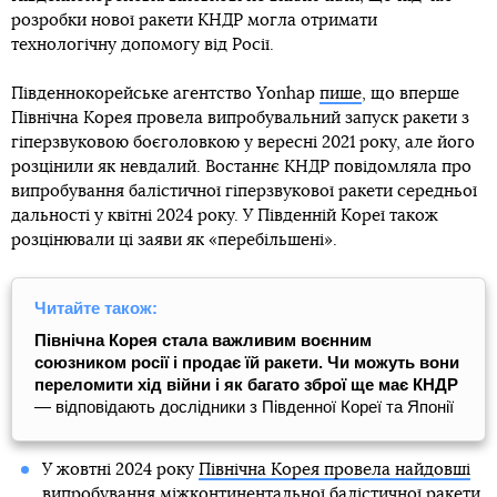
розробки нової ракети КНДР могла отримати
технологічну допомогу від Росії.
Південнокорейське агентство Yonhap
пише
, що вперше
Північна Корея провела випробувальний запуск ракети з
гіперзвуковою боєголовкою у вересні 2021 року, але його
розцінили як невдалий. Востаннє КНДР повідомляла про
випробування балістичної гіперзвукової ракети середньої
дальності у квітні 2024 року. У Південній Кореї також
розцінювали ці заяви як «перебільшені».
Читайте також:
Північна Корея стала важливим воєнним
союзником росії і продає їй ракети. Чи можуть вони
переломити хід війни і як багато зброї ще має КНДР
— відповідають дослідники з Південної Кореї та Японії
У жовтні 2024 року
Північна Корея провела найдовші
випробування міжконтинентальної балістичної ракети