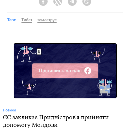
Facebook
Twitter
Telegram
Viber
Теги:
Тибет
землетрус
Підпишись на наш
Facebook
Новини
ЄС закликає Придністров’я прийняти
допомогу Молдови