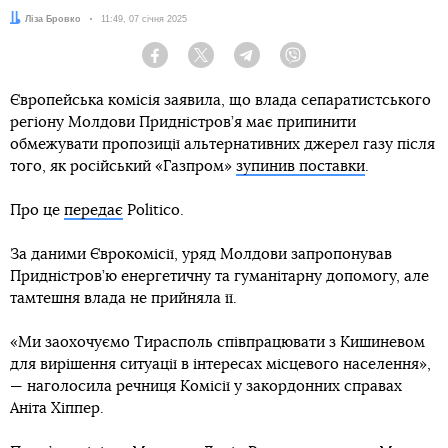
Автор:
Ліза Бровко
Дата:
11:49, 07 січня 2025
Facebook
Twitter
Telegram
Viber
Європейська комісія заявила, що влада сепаратистського
регіону Молдови Придністров’я має припинити
обмежувати пропозиції альтернативних джерел газу після
того, як російський «Газпром»
зупинив поставки
.
Про це
передає
Politico.
За даними Єврокомісії, уряд Молдови запропонував
Придністров’ю енергетичну та гуманітарну допомогу, але
тамтешня влада не прийняла її.
«Ми заохочуємо Тирасполь співпрацювати з Кишиневом
для вирішення ситуації в інтересах місцевого населення»,
— наголосила речниця Комісії у закордонних справах
Аніта Хіппер.