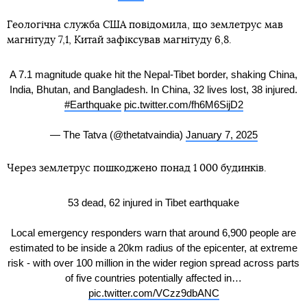
Геологічна служба США повідомила, що землетрус мав
магнітуду 7,1, Китай зафіксував магнітуду 6,8.
A 7.1 magnitude quake hit the Nepal-Tibet border, shaking China,
India, Bhutan, and Bangladesh. In China, 32 lives lost, 38 injured.
#Earthquake
pic.twitter.com/fh6M6SijD2
— The Tatva (@thetatvaindia)
January 7, 2025
Через землетрус пошкоджено понад 1 000 будинків.
53 dead, 62 injured in Tibet earthquake
Local emergency responders warn that around 6,900 people are
estimated to be inside a 20km radius of the epicenter, at extreme
risk - with over 100 million in the wider region spread across parts
of five countries potentially affected in…
pic.twitter.com/VCzz9dbANC