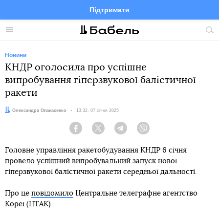
Підтримати
Facebook
Telegram
Twitter
Instagram
Меню
По
по
сай
Новини
КНДР оголосила про успішне
випробування гіперзвукової балістичної
ракети
Автор:
Олександра Опанасенко
Дата:
13:32, 07 січня 2025
Facebook
Twitter
Telegram
Viber
Головне управління ракетобудування КНДР 6 січня
провело успішний випробувальний запуск нової
гіперзвукової балістичної ракети середньої дальності.
Про це
повідомило
Центральне телеграфне агентство
Кореї (ЦТАК).