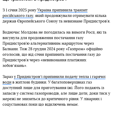
З 1 січня 2025 року
Україна припинила транзит
російського газу
, який продовжували отримувати кілька
держав Європейського Союзу та невизнане Придністров’я.
Водночас Молдова не погодилась на вимоги Росії, які та
висунула для продовження постачання газу
Придністров’ю альтернативним маршрутом через
Балкани. Тож 28 грудня 2024 року «Газпром» офіційно
оголосив, що від січня припинить постачання газу до
Придністров’я через «невиконання платіжних
зобовʼязань».
Зараз
у Придністровʼї припинили подачу тепла і гарячої
води
в житлові будинки. У багатоповерхівках газ
доступний лише для приготування їжі. Його подають із
запасів у системі газопроводів, але лише доти, доки тиск у
мережі не знизиться до критичного рівня. У лікарнях і
соцустановах поки що відключень немає.