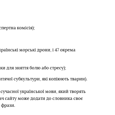
пертна комісія);
країнські морські дрони, і 47 окрема
ки для зняття болю або стресу);
тячої субкультури, які копіюють тварин).
сучасної української мови, який творять
вач сайту може додати до словника своє
 фрази.