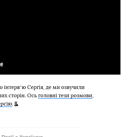
 інтервʼю Сергія, де ми озвучили
них сторін. Ось
головні тези розмови
,
ерсію
.