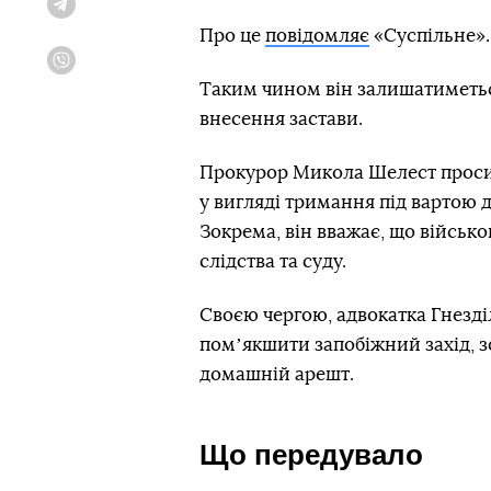
Telegram
Про це
повідомляє
«Суспільне».
Viber
Таким чином він залишатиметься
внесення застави.
Прокурор Микола Шелест просив
у вигляді тримання під вартою д
Зокрема, він вважає, що військ
слідства та суду.
Своєю чергою, адвокатка Гнезді
помʼякшити запобіжний захід, з
домашній арешт.
Що передувало