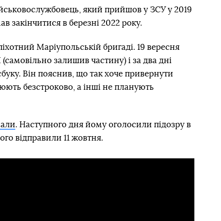
ійськовослужбовець, який прийшов у ЗСУ у 2019
ав закінчитися в березні 2022 року.
опіхотний Маріупольській бригаді. 19 вересня
 (самовільно залишив частину) і за два дні
буку. Він пояснив, що так хоче привернути
оюють безстроково, а інші не планують
мали
. Наступного дня йому оголосили підозру в
вого відправили 11 жовтня.