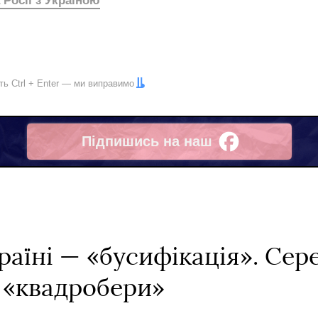
 Росії з Україною
іть
Ctrl
+
Enter
— ми виправимо
Підпишись на наш
Facebook
раїні — «бусифікація». Се
і «квадробери»