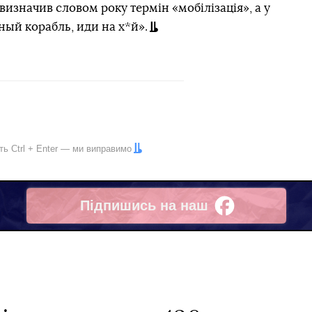
визначив словом року термін «мобілізація», а у
ый корабль, иди на х*й».
іть
Ctrl
+
Enter
— ми виправимо
Підпишись на наш
Facebook