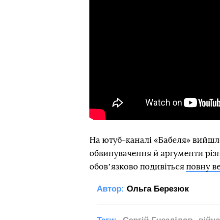
На ютуб-каналі «Бабеля» вийшло
обвинувачення й аргументи різ
обовʼязково подивіться
повну в
Автор:
Ольга Березюк