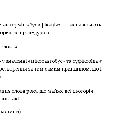
став термін «бусифікація» — так називають
кореною процедурою.
слово».
 у значенні «мікроавтобус» та суфіксоїда «-
перетворення за тим самим принципом, що і
.
ання слова року, що майже всі цьогоріч
лив такі:
частини);