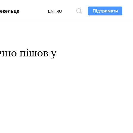
Підтримати
екельце
Пошук
EN
RU
по
сайту
чно пішов у