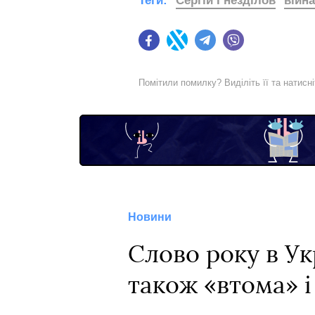
Теги:
Сергій Гнезділов
війна
Facebook
Twitter
Telegram
Viber
Помітили помилку? Виділіть її та натисн
Новини
Слово року в Ук
також «втома» 