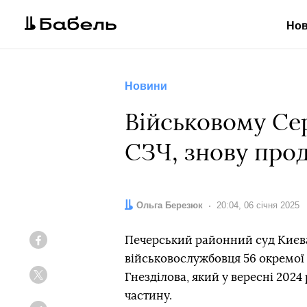
Но
Новини
Військовому Сер
СЗЧ, знову про
Автор:
Ольга Березюк
Дата:
20:04, 06 січня 2025
Печерський районний суд Києва
Facebook
військовослужбовця 56 окремої 
Гнезділова, який у вересні 202
Twitter
частину.