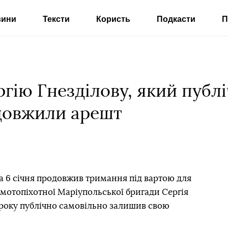
вини
Тексти
Користь
Подкасти
П
гію Гнезділову, який публі
довжили арешт
 6 січня продовжив тримання під вартою для
мотопіхотної Маріупольської бригади Сергія
4 року публічно самовільно залишив свою