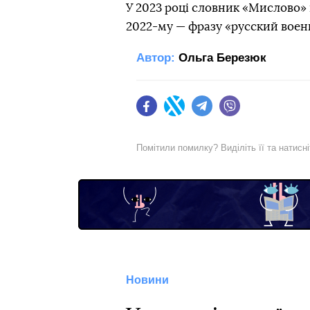
У 2023 році словник «Мислово» 
2022-му — фразу «русский военн
Автор:
Ольга Березюк
Facebook
Twitter
Telegram
Viber
Помітили помилку? Виділіть її та натисн
Новини