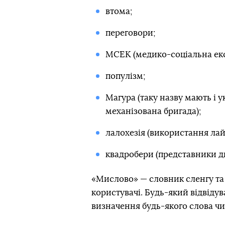
втома;
переговори;
МСЕК (медико-соціальна екс
популізм;
Магура (таку назву мають і у
механізована бригада);
лалохезія (використання лай
квадробери (представники ди
«Мислово» — словник сленгу та 
користувачі. Будь-який відвіду
визначення будь-якого слова чи