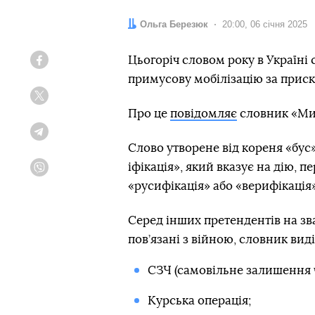
Автор:
Ольга Березюк
Дата:
20:00, 06 січня 2025
Цьогоріч словом року в Україні 
Facebook
примусову мобілізацію за прис
Twitter
Про це
повідомляє
словник «Ми
Telegram
Слово утворене від кореня «бус»
іфікація», який вказує на дію, 
Viber
«русифікація» або «верифікація»
Серед інших претендентів на зв
пов’язані з війною, словник виді
СЗЧ (самовільне залишення 
Курська операція;