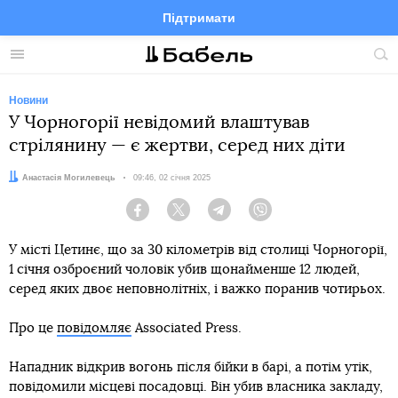
Підтримати
Facebook
Telegram
Twitter
Instagram
Меню
По
по
сай
Новини
У Чорногорії невідомий влаштував
стрілянину — є жертви, серед них діти
Автор:
Анастасія Могилевець
Дата:
09:46, 02 січня 2025
Facebook
Twitter
Telegram
Viber
У місті Цетинє, що за 30 кілометрів від столиці Чорногорії,
1 січня озброєний чоловік убив щонайменше 12 людей,
серед яких двоє неповнолітніх, і важко поранив чотирьох.
Про це
повідомляє
Associated Press.
Нападник відкрив вогонь після бійки в барі, а потім утік,
повідомили місцеві посадовці. Він убив власника закладу,