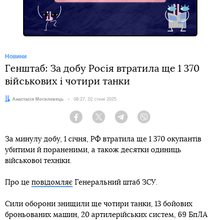
Новини
Генштаб: За добу Росія втратила ще 1 370
військових і чотири танки
Автор:
Анастасія Могилевець
Дата:
08:27, 02 січня 2025
Facebook
Twitter
Telegram
Viber
За минулу добу, 1 січня, РФ втратила ще 1 370 окупантів
убитими й пораненими, а також десятки одиниць
військової техніки.
Про це
повідомляє
Генеральний штаб ЗСУ.
Сили оборони знищили ще чотири танки, 13 бойових
броньованих машин, 20 артилерійських систем, 69 БпЛА