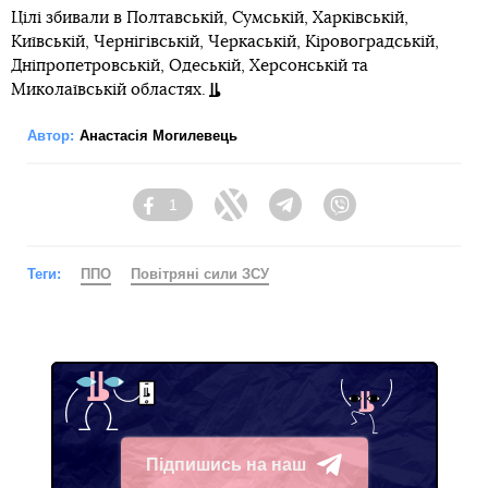
Цілі збивали в Полтавській, Сумській, Харківській,
Київській, Чернігівській, Черкаській, Кіровоградській,
Дніпропетровській, Одеській, Херсонській та
Миколаївській областях.
Автор:
Анастасія Могилевець
1
Facebook
Twitter
Telegram
Viber
Теги:
ППО
Повітряні сили ЗСУ
Підпишись на наш
Telegram