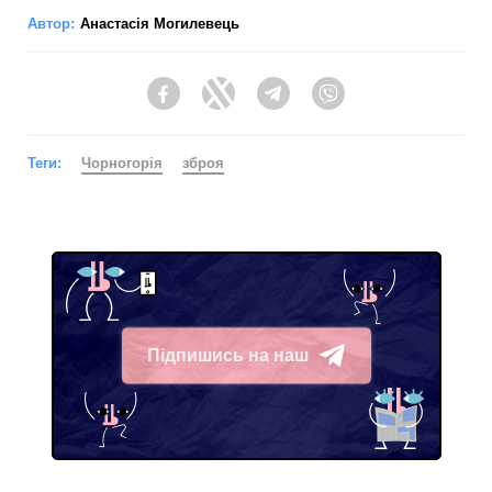
Автор:
Анастасія Могилевець
Facebook
Twitter
Telegram
Viber
Теги:
Чорногорія
зброя
Підпишись на наш
Telegram