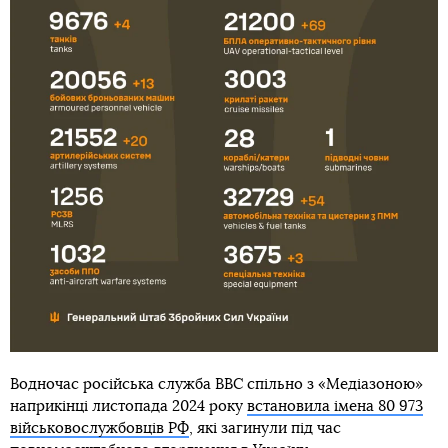
Водночас російська служба BBC спільно з «Медіазоною»
наприкінці листопада 2024 року
встановила імена 80 973
військовослужбовців РФ
, які загинули під час