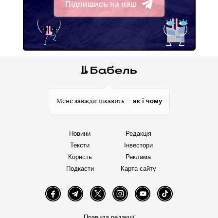
Підпишись на наш
Telegram
як і чому
Мене завжди цікавить —
Новини
Редакція
Тексти
Інвестори
Користь
Реклама
Подкасти
Карта сайту
Facebook
Telegram
Twitter
Instagram
YouTube
TikTok
Правила редакції