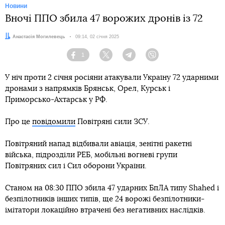
Новини
Вночі ППО збила 47 ворожих дронів із 72
Автор:
Анастасія Могилевець
Дата:
09:14, 02 січня 2025
1
Facebook
Twitter
Telegram
Viber
У ніч проти 2 січня росіяни атакували Україну 72 ударними
дронами з напрямків Брянськ, Орел, Курськ і
Приморсько-Ахтарськ у РФ.
Про це
повідомили
Повітряні сили ЗСУ.
Повітряний напад відбивали авіація, зенітні ракетні
війська, підрозділи РЕБ, мобільні вогневі групи
Повітряних сил і Сил оборони України.
Станом на 08:30 ППО збила 47 ударних БпЛА типу Shahed і
безпілотників інших типів, ще 24 ворожі безпілотники-
імітатори локаційно втрачені без негативних наслідків.