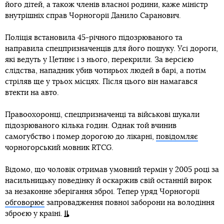
його дітей, а також членів власної родини, каже міністр
внутрішніх справ Чорногорії Данило Саранович.
Поліція встановила 45-річного підозрюваного та
направила спецпризначенців для його пошуку. Усі дороги,
які ведуть у Цетинє і з нього, перекрили. За версією
слідства, нападник убив чотирьох людей в барі, а потім
стріляв ще у трьох місцях. Після цього він намагався
втекти на авто.
Правоохоронці, спецпризначенці та військові шукали
підозрюваного кілька годин. Однак той вчинив
самогубство і помер дорогою до лікарні,
повідомляє
чорногорський мовник RTCG.
Відомо, що чоловік отримав умовний термін у 2005 році за
насильницьку поведінку й оскаржив свій останній вирок
за незаконне зберігання зброї. Тепер уряд Чорногорії
обговорює
запровадження повної заборони на володіння
зброєю у країні.