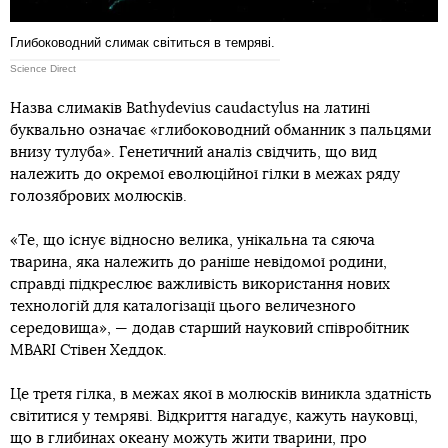
Глибоководний слимак світиться в темряві.
Science Direct
Назва слимаків Bathydevius caudactylus на латині
буквально означає «глибоководний обманник з пальцями
внизу тулуба». Генетичний аналіз свідчить, що вид
належить до окремої еволюційної гілки в межах ряду
голозябрових молюсків.
«Те, що існує відносно велика, унікальна та сяюча
тварина, яка належить до раніше невідомої родини,
справді підкреслює важливість використання нових
технологій для каталогізації цього величезного
середовища», — додав старший науковий співробітник
MBARI Стівен Хеддок.
Це третя гілка, в межах якої в молюсків виникла здатність
світитися у темряві. Відкриття нагадує, кажуть науковці,
що в глибинах океану можуть жити тварини, про