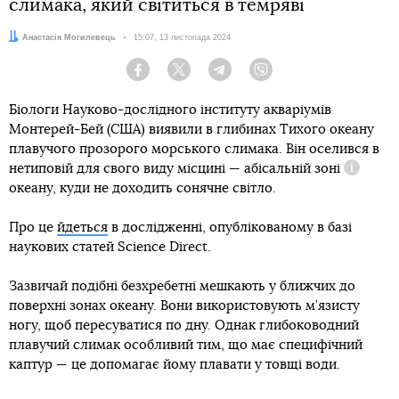
слимака, який світиться в темряві
Автор:
Анастасія Могилевець
Дата:
15:07, 13 листопада 2024
Facebook
Twitter
Telegram
Viber
Біологи Науково-дослідного інституту акваріумів
Монтерей-Бей (США) виявили в глибинах Тихого океану
плавучого прозорого морського слимака. Він оселився в
нетиповій для свого виду місцині —
абісальній зоні
Довідка
океану, куди не доходить сонячне світло.
Про це
йдеться
в дослідженні, опублікованому в базі
наукових статей Science Direct.
Зазвичай подібні безхребетні мешкають у ближчих до
поверхні зонах океану. Вони використовують м’язисту
ногу, щоб пересуватися по дну. Однак глибоководний
плавучий слимак особливий тим, що має специфічний
каптур — це допомагає йому плавати у товщі води.