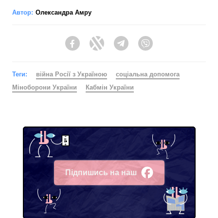
Автор:
Олександра Амру
Facebook
Twitter
Telegram
Viber
Теги:
війна Росії з Україною
соціальна допомога
Міноборони України
Кабмін України
Підпишись на наш
Facebook