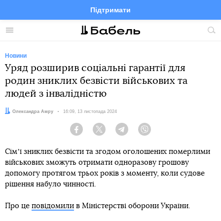
Підтримати
Facebook
Telegram
Twitter
Instagram
Меню
По
по
сай
Новини
Уряд розширив соціальні гарантії для
родин зниклих безвісти військових та
людей з інвалідністю
Автор:
Олександра Амру
Дата:
16:09, 13 листопада 2024
Facebook
Twitter
Telegram
Viber
Сімʼї зниклих безвісти та згодом оголошених померлими
військових зможуть отримати одноразову грошову
допомогу протягом трьох років з моменту, коли судове
рішення набуло чинності.
Про це
повідомили
в Міністерстві оборони України.