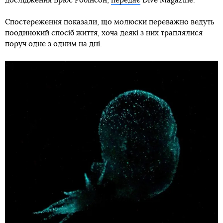
дослідження Брюс Робінсон,
передає
Dive Magazine.
Спостереження показали, що молюски переважно ведуть
поодинокий спосіб життя, хоча деякі з них траплялися
поруч одне з одним на дні.