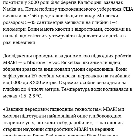
помітили у 2000 році біля берегів Каліфорнії, зазначає
Nauka.ua. Потім поблизу тихоокеанського узбережжя США
виявили ще 156 представників цього виду. Молюски
розміром 5—15 сантиметрів мешкали на глибині 1—4
кілометри. Вони мають хвости з відростками, схожими на
пальці, що світяться у темряві та відділяються від тіла в
разі небезпеки.
Дослідження проводили за допомогою підводних роботів
MBARI — «Tiburon» і «Doc Ricketts», які знімали відео,
збирали зразки та вимірювали умови середовища. Вони
зафіксували 157 особин молюска, переважно на глибинах
від 1 000 до 3 200 метрів. Окремих особин знаходили на
глибині до 4 тисяч метрів. Температура води коливалася в
межах +1,5–2,8 °C.
«Завдяки передовим підводним технологіям MBARI ми
змогли підготувати найповніший опис глибоководної
тварини з усіх, що коли-небудь робили», — наголосив
старший науковий співробітник MBARI та керівник