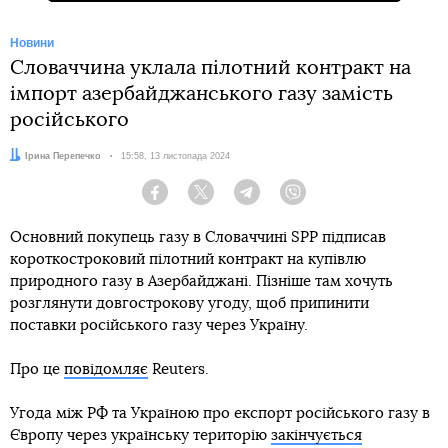
Новини
Словаччина уклала пілотний контракт на
імпорт азербайджанського газу замість
російського
Автор:
Ірина Перепечко
Дата:
15:58, 13 листопада 2024
Facebook
Twitter
Telegram
Viber
Основний покупець газу в Словаччині SPP підписав
короткостроковий пілотний контракт на купівлю
природного газу в Азербайджані. Пізніше там хочуть
розглянути довгострокову угоду, щоб припинити
поставки російського газу через Україну.
Про це
повідомляє
Reuters.
Угода між РФ та Україною про експорт російського газу в
Європу через українську територію
закінчується