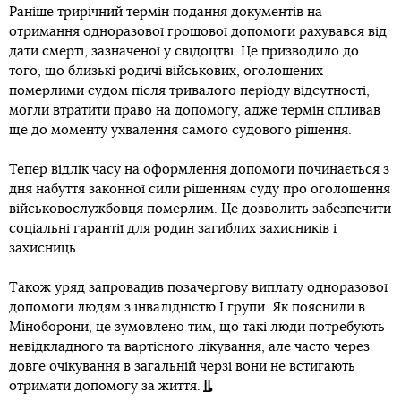
Раніше трирічний термін подання документів на
отримання одноразової грошової допомоги рахувався від
дати смерті, зазначеної у свідоцтві. Це призводило до
того, що близькі родичі військових, оголошених
померлими судом після тривалого періоду відсутності,
могли втратити право на допомогу, адже термін спливав
ще до моменту ухвалення самого судового рішення.
Тепер відлік часу на оформлення допомоги починається з
дня набуття законної сили рішенням суду про оголошення
військовослужбовця померлим. Це дозволить забезпечити
соціальні гарантії для родин загиблих захисників і
захисниць.
Також уряд запровадив позачергову виплату одноразової
допомоги людям з інвалідністю І групи. Як пояснили в
Міноборони, це зумовлено тим, що такі люди потребують
невідкладного та вартісного лікування, але часто через
довге очікування в загальній черзі вони не встигають
отримати допомогу за життя.