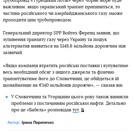
трубопровід «Турецький потік» через Чорне море буде
важливим: якщо український транзит припиниться, то
частина російського чи азербайджанського газу зможе
проходити цим трубопроводом.
Генеральний директор SPP Войтех Ференц заявив, що
зупинення транзиту газу через Україну та пошук
альтернатив виявиться на $148,6 мільйона дорожчим ніж
зазвичай.
«Якщо компанія втратить російські поставки і купуватиме
весь необхідний обсяг з іншого джерела та фізично
транзитуватиме його до Словаччини, це обійдеться їй
щонайменше на €140 мільйонів дорожче», — сказав він.
У Словаччини та Угорщини цього року також виникли
проблеми з постачанням російської нафти. Детально
про це «Бабель» розповідав
тут
.
Автор:
Ірина Перепечко