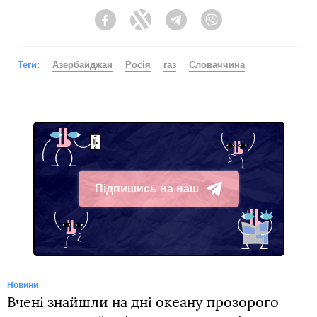
Facebook
Twitter
Telegram
Viber
Теги:
Азербайджан
Росія
газ
Словаччина
Підпишись на наш
Telegram
Новини
Вчені знайшли на дні океану прозорого