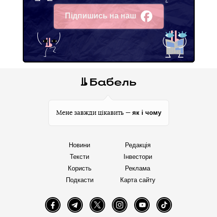
Підпишись на наш
Facebook
як і чому
Мене завжди цікавить —
Новини
Редакція
Тексти
Інвестори
Користь
Реклама
Подкасти
Карта сайту
Facebook
Telegram
Twitter
Instagram
YouTube
TikTok