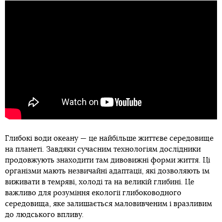
Глибокі води океану — це найбільше життєве середовище
на планеті. Завдяки сучасним технологіям дослідники
продовжують знаходити там дивовижні форми життя. Ці
організми мають незвичайні адаптації, які дозволяють їм
виживати в темряві, холоді та на великій глибині. Це
важливо для розуміння екології глибоководного
середовища, яке залишається маловивченим і вразливим
до людського впливу.