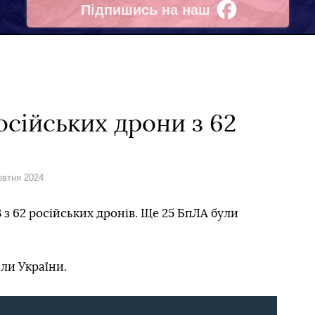
Підпишись на наш
Facebook
сійських дрони з 62
овтня 2024
 з 62 російських дронів. Ще 25 БпЛА були
ли України.