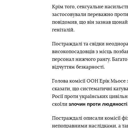
Крім того, сексуальне насильст
застосовували переважно проти
повідомив, що він зазнав щона
геніталій.
Постраждалі та свідки неоднора
високопосадовців з місць позбав
персонал нижчого рангу. Багато 
відчуттям безкарності.
Голова комісії ООН Ерік Мьосе 
сказати, що систематичні кату
Росії проти українських цивіль
злочин проти людяності
скоїли
Постраждалі описали комісії фі
непоправними наслідками, а та