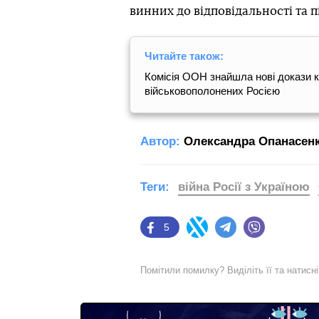
винних до відповідальності та 
Читайте також:
Комісія ООН знайшла нові докази к
військовополонених Росією
Автор:
Олександра Опанасен
Теги:
війна Росії з Україною
5
Facebook
Twitter
Telegram
Viber
Помітили помилку? Виділіть її та натисн