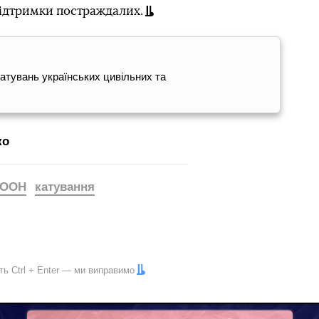
підтримки постраждалих.
атувань українських цивільних та
ко
ООН
катування
іть
Ctrl
+
Enter
— ми виправимо