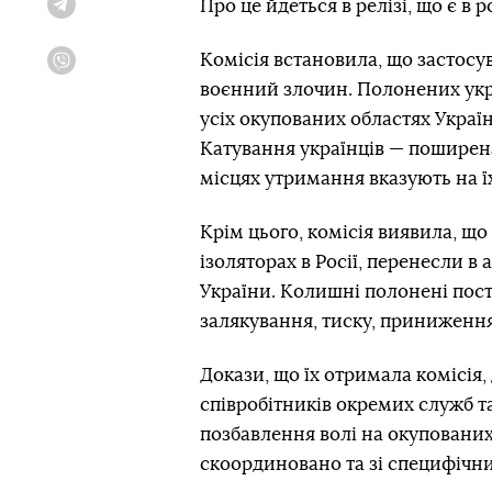
Про це йдеться в релізі, що є в
Telegram
Комісія встановила, що застосу
Viber
воєнний злочин. Полонених укра
усіх окупованих областях Україн
Катування українців — поширена
місцях утримання вказують на ї
Крім цього, комісія виявила, щ
ізоляторах в Росії, перенесли в
України. Колишні полонені пост
залякування, тиску, приниження
Докази, що їх отримала комісія,
співробітників окремих служб та 
позбавлення волі на окупованих 
скоординовано та зі специфічним