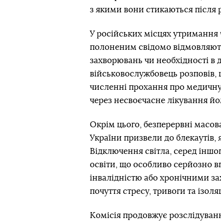
з якими вони стикаються після 
У російських місцях утримання 
полоненим свідомо відмовляють 
захворювань чи необхідності в 
військовослужбовець розповів, 
численні прохання про медичну
через несвоєчасне лікування йо
Окрім цього, безперервні масов
України призвели до блекаутів, 
Відключення світла, серед іншо
освіти, що особливо серйозно в
інвалідністю або хронічними з
почуття стресу, тривоги та ізоляц
Комісія продовжує розслідуван