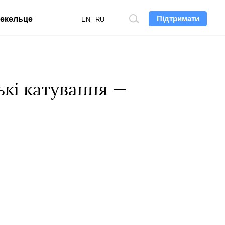
Підтримати
екельце
Пошук
EN
RU
по
сайту
ькі катування —