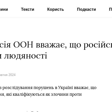
вини
Тексти
Користь
Подкасти
П
сія ООН вважає, що російс
и людяності
овтня 2024
 розслідування порушень в Україні вважає, що
ня, які кваліфікуються як злочини проти