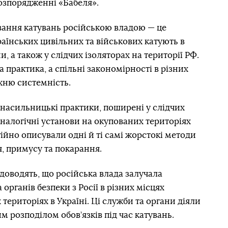
 розпорядженні «Бабеля».
вання катувань російською владою — це
їнських цивільних та військових катують в
и, а також у слідчих ізоляторах на території РФ.
 практика, а спільні закономірності в різних
хню системність.
о насильницькі практики, поширені у слідчих
 аналогічні установи на окупованих територіях
ійно описували одні й ті самі жорстокі методи
, примусу та покарання.
 доводять, що російська влада залучала
органів безпеки з Росії в різних місцях
територіях в Україні. Ці служби та органи діяли
 розподілом обов’язків під час катувань.