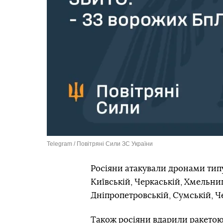
Telegram / Повітряні Сили ЗС України
Росіяни атакували дронами типу
Київській, Черкаській, Хмельниц
Дніпропетровській, Сумській, Че
Також росіяни вдарили ракетою