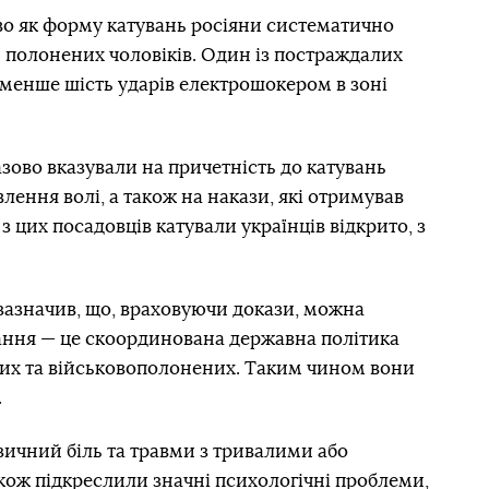
во як форму катувань росіяни систематично
 полонених чоловіків. Один із постраждалих
йменше шість ударів електрошокером в зоні
зово вказували на причетність до катувань
лення волі, а також на накази, які отримував
з цих посадовців катували українців відкрито, з
зазначив, що, враховуючи докази, можна
вання — це скоординована державна політика
них та військовополонених. Таким чином вони
.
зичний біль та травми з тривалими або
кож підкреслили значні психологічні проблеми,