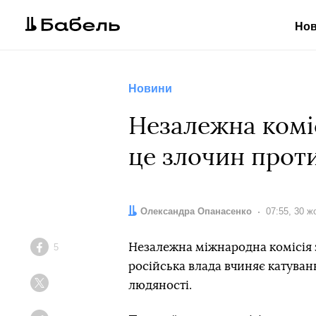
Но
Новини
Незалежна комі
це злочин прот
Автор:
Олександра Опанасенко
Дата:
07:55, 30 ж
Незалежна міжнародна комісія з
5
Facebook
російська влада вчиняє катуван
людяності.
Twitter