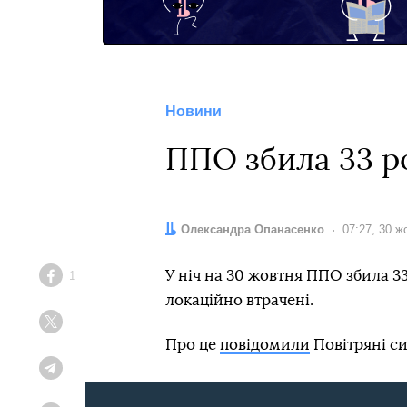
Новини
ППО збила 33 ро
Автор:
Олександра Опанасенко
Дата:
07:27, 30 ж
У ніч на 30 жовтня ППО збила 33
1
Facebook
локаційно втрачені.
Twitter
Про це
повідомили
Повітряні си
Telegram