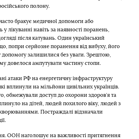
російського полону.
часто бракує медичної допомоги або
у лікуванні навіть за наявності поранень,
догляді після катувань. Один український
що, попри серйозне поранення від вибуху, його
 допомогу залишилися без уваги. Зрештою,
му довелося ампутувати частину стопи.
ані атаки РФ на енергетичну інфраструктуру
які вплинули на мільйони цивільних українців.
го, обмежували доступ до охорони здоров’я та
плинуло на дітей, людей похилого віку, людей з
ахворюваннями. Постраждалі відзначали
ії.
ня. ООН наголошує на важливості притягнення