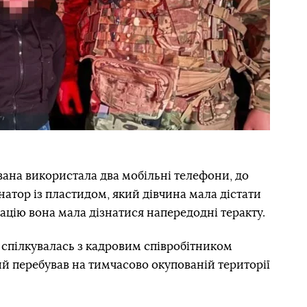
вана використала два мобільні телефони, до
натор із пластидом, який дівчина мала дістати
кацію вона мала дізнатися напередодні теракту.
 спілкувалась з кадровим співробітником
ий перебував на тимчасово окупованій території