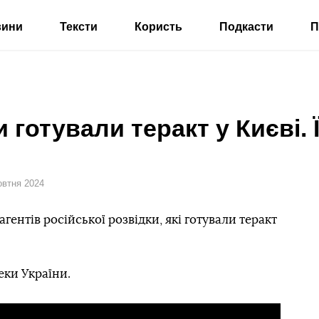
вини
Тексти
Користь
Подкасти
П
и готували теракт у Києві.
овтня 2024
ентів російської розвідки, які готували теракт
ки України.