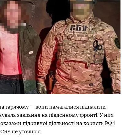
 на гарячому — вони намагалися підпалити
увала завдання на південному фронті. У них
оказами підривної діяльності на користь РФ і
 СБУ не уточнює.