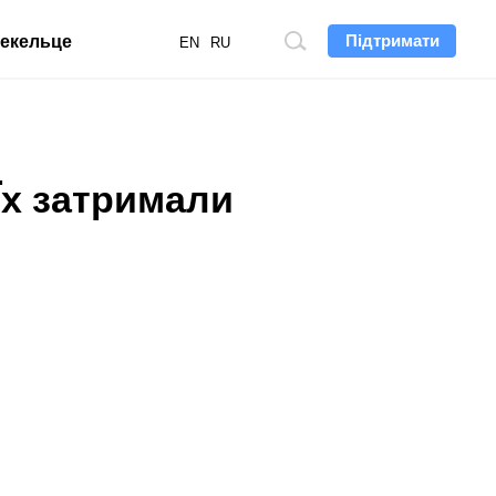
Підтримати
екельце
Пошук
EN
RU
по
сайту
 Їх затримали