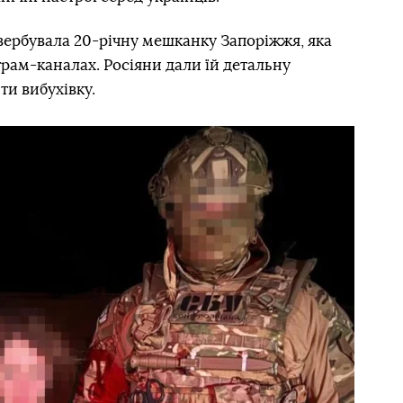
авербувала 20-річну мешканку Запоріжжя, яка
грам-каналах. Росіяни дали їй детальну
ти вибухівку.