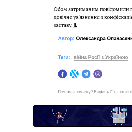
Обом затриманим повідомили п
довічне ув’язнення з конфіскаці
заставу.
Автор:
Олександра Опанасен
Теги:
війна Росії з Україною
Facebook
Twitter
Telegram
Viber
Помітили помилку? Виділіть її та натисн