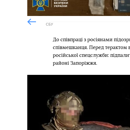
СБУ
Попередній слайд
До співпраці з росіянами підоз
співмешканця. Перед терактом 
російської спецслужби: підпали
районі Запоріжжя.