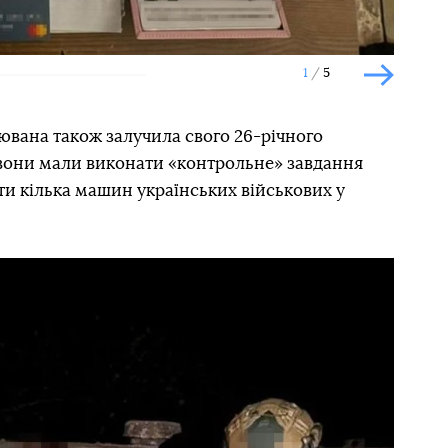
1
5
Наступн
рювана також залучила свого 26-річного
вони мали виконати «контрольне» завдання
ти кілька машин українських військових у