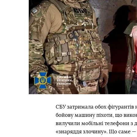
СБУ затримала обох фігурантів
бойову машину піхоти, що викон
вилучили мобільні телефони з д
«знаряддя злочину». Що саме —