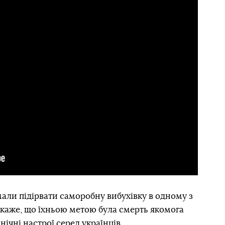
мали підірвати саморобну вибухівку в одному з
 каже, що їхньою метою була смерть якомога
ічні настрої серед українців.