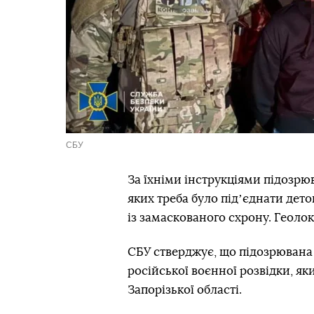
СБУ
За їхніми інструкціями підозрю
яких треба було підʼєднати дето
із замаскованого схрону. Геоло
СБУ стверджує, що підозрювана
російської воєнної розвідки, як
Запорізької області.