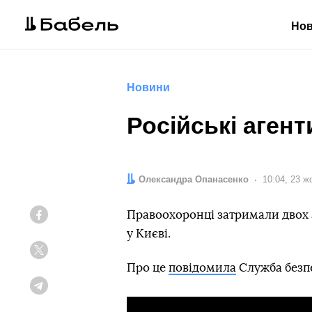
Но
Новини
Російські агент
Автор:
Олександра Опанасенко
Дата:
10:04, 23 ж
Правоохоронці затримали двох аг
Facebook
у Києві.
Twitter
Про це
повідомила
Служба безпе
Telegram