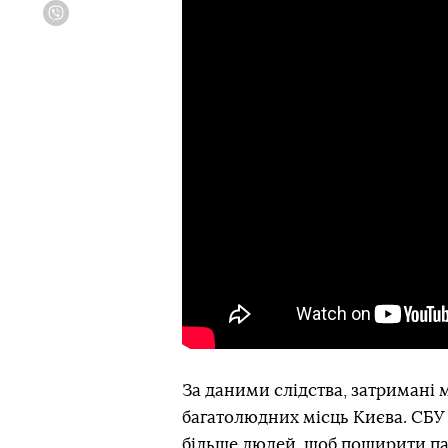
Viber
За даними слідства, затримані 
багатолюдних місць Києва. СБУ
більше людей, щоб поширити пан