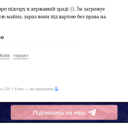
ро підозру в
державній зраді
. Їм загрожує
Довідка
єю майна, зараз вони під вартою без права на
ко
Київ
теракт
іть
Ctrl
+
Enter
— ми виправимо
Підпишись на наш
Telegram