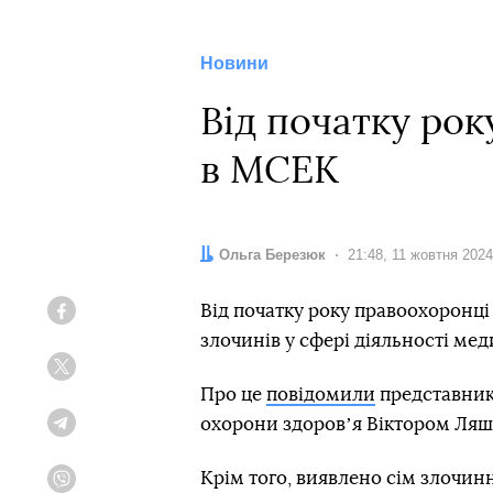
Новини
Від початку рок
в МСЕК
Автор:
Ольга Березюк
Дата:
21:48, 11 жовтня 2024
Від початку року правоохоронці
Facebook
злочинів у сфері діяльності ме
Twitter
Про це
повідомили
представники
охорони здоровʼя Віктором Ляш
Telegram
Крім того, виявлено сім злочинн
Viber