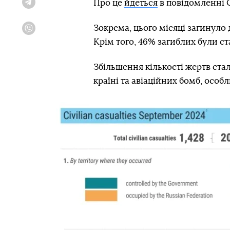
Про це
йдеться
в повідомленні
Telegram
Зокрема, цього місяці загинуло 
Viber
Крім того, 46% загиблих були ста
Збільшення кількості жертв стал
країні та авіаційних бомб, особ