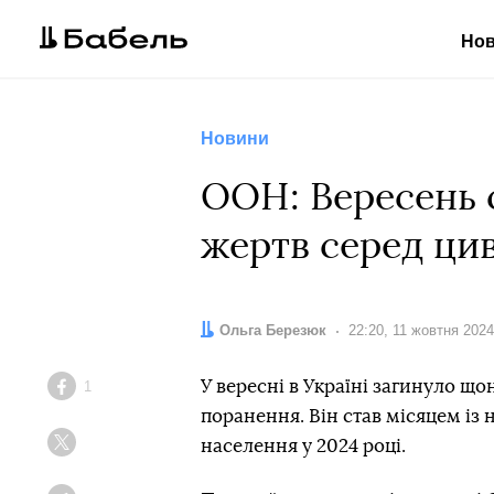
Но
Новини
ООН: Вересень с
жертв серед цив
Автор:
Ольга Березюк
Дата:
22:20, 11 жовтня 2024
У вересні в Україні загинуло щ
1
Facebook
поранення. Він став місяцем із
населення у 2024 році.
Twitter