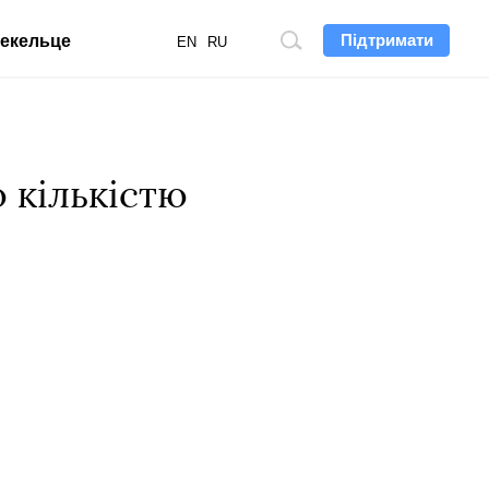
Підтримати
екельце
Пошук
EN
RU
по
сайту
 кількістю