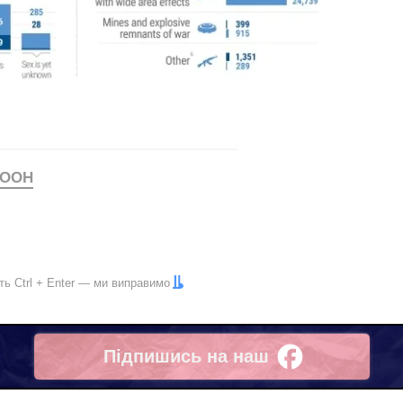
ООН
іть
Ctrl
+
Enter
— ми виправимо
Підпишись на наш
Facebook