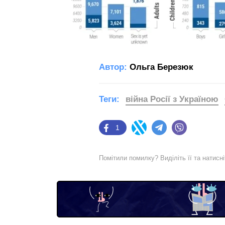
Автор:
Ольга Березюк
Теги:
війна Росії з Україною
1
Facebook
Twitter
Telegram
Viber
Помітили помилку? Виділіть її та натисн