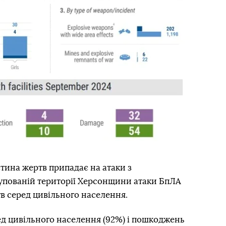
стина жертв припадає на атаки з
упованій території Херсонщини атаки БпЛА
 серед цивільного населення.
ед цивільного населення (92%) і пошкоджень