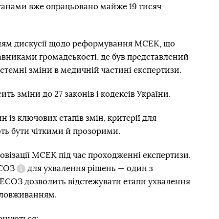
анами вже опрацьовано майже 19 тисяч
нням дискусії щодо реформування МСЕК, що
авниками громадськості, де був представлений
стемні зміни в медичній частині експертизи.
ь зміни до 27 законів і кодексів України.
 із ключових етапів змін, критерії для
ть бути чіткими й прозорими.
візації МСЕК під час проходженні експертизи.
СОЗ
для ухвалення рішень — один з
Довідка
 ЕСОЗ дозволить відстежувати етапи ухвалення
зловживанням.
онуються: