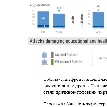
Поблизу лінії фронту значна ча
використанням дронів. На неок
стали причиною половини жертв
Переважна більшість жертв сер