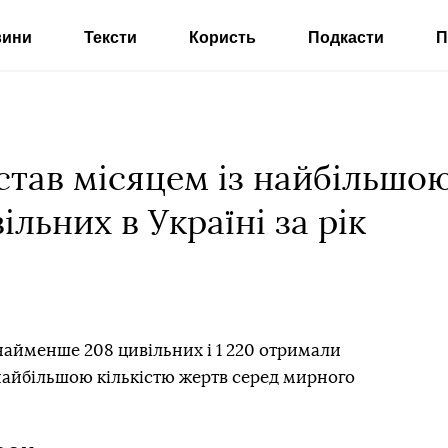
вини
Тексти
Користь
Подкасти
П
тав місяцем із найбільшою
ільних в Україні за рік
онайменше 208 цивільних і 1 220 отримали
 найбільшою кількістю жертв серед мирного