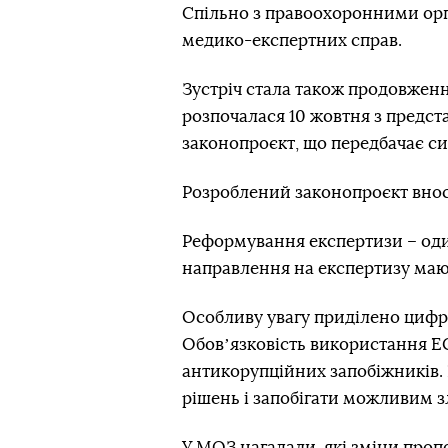
Спільно з правоохоронними орг
медико-експертних справ.
Зустріч стала також продовже
розпочалася 10 жовтня з предст
законопроєкт, що передбачає си
Розроблений законопроєкт вносит
Реформування експертизи – один
направлення на експертизу маю
Особливу увагу приділено цифро
Обовʼязковість використання
Е
антикорупційних запобіжників.
рішень і запобігати можливим 
У МОЗ нагадали, які зміни проп