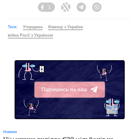
1
Facebook
Twitter
Telegram
Viber
Теги:
Угорщина
біженці з України
війна Росії з Україною
Підпишись на наш
Telegram
Новини