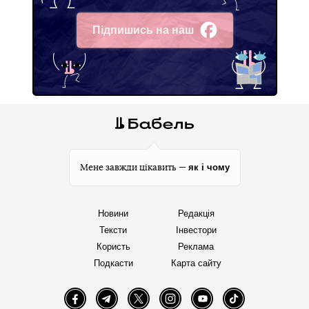
Підпишись на наш
Facebook
як і чому
Мене завжди цікавить —
Новини
Редакція
Тексти
Інвестори
Користь
Реклама
Подкасти
Карта сайту
Facebook
Telegram
Twitter
Instagram
YouTube
TikTok