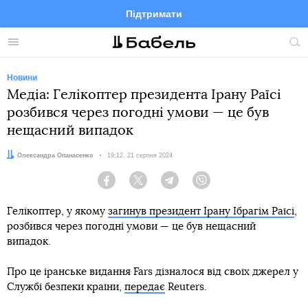
Підтримати
Facebook
Telegram
Twitter
Instagram
Меню
По
по
сай
Новини
Медіа: Гелікоптер президента Ірану Раїсі
розбився через погодні умови — це був
нещасний випадок
Автор:
Олександра Опанасенко
Дата:
19:12, 21 серпня 2024
Facebook
Twitter
Telegram
Viber
Гелікоптер, у якому
загинув президент Ірану Ібрагім Раїсі
,
розбився через погодні умови — це був нещасний
випадок.
Про це іранське видання Fars дізналося від своїх джерел у
Службі безпеки країни,
передає
Reuters.