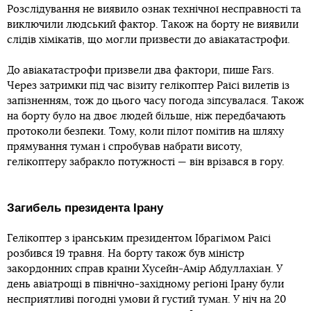
Розслідування не виявило ознак технічної несправності та
виключили людський фактор. Також на борту не виявили
слідів хімікатів, що могли призвести до авіакатастрофи.
До авіакатастрофи призвели два фактори, пише Fars.
Через затримки під час візиту гелікоптер Раїсі вилетів із
запізненням, тож до цього часу погода зіпсувалася. Також
на борту було на двоє людей більше, ніж передбачають
протоколи безпеки. Тому, коли пілот помітив на шляху
прямування туман і спробував набрати висоту,
гелікоптеру забракло потужності — він врізався в гору.
Загибель президента Ірану
Гелікоптер з іранським президентом Ібрагімом Раїсі
розбився 19 травня. На борту також був міністр
закордонних справ країни Хусейн-Амір Абдуллахіан. У
день авіатрощі в північно-західному регіоні Ірану були
несприятливі погодні умови й густий туман. У ніч на 20