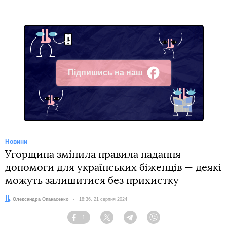
Підпишись на наш
Facebook
Новини
Угорщина змінила правила надання
допомоги для українських біженців — деякі
можуть залишитися без прихистку
Автор:
Олександра Опанасенко
Дата:
18:36, 21 серпня 2024
1
Facebook
Twitter
Telegram
Viber