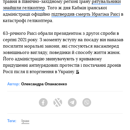
травня в північно-західному регіоні Ірану
рятувальники
знайшли гелікоптер
. Того ж дня Кабмін іранської
адміністрації офіційно
підтвердив смерть Ібрагіма Раїсі
в
катастрофі гелікоптера.
63-річного Раїсі обрали президентом з другої спроби в
серпні 2021 року. З моменту вступу на посаду він наказав
посилити моральні закони, які стосуються насамперед
зовнішнього вигляду, поведінки й способу життя жінок.
Його адміністрацію звинувачують у кривавому
придушенні антиурядових протестів і постачанні дронів
Росії після її вторгнення в Україну.
Автор:
Олександра Опанасенко
Facebook
Twitter
Telegram
Viber
Теги:
Іран