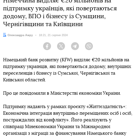
Німеччина виділяє €20 мільйонів на
підтримку українців, які повертаються
додому, ВПО і бізнесу із Сумщини,
Чернігівщини та Київщини
Автор:
Олександра Амру
Дата:
18:21, 21 серпня 2024
Facebook
Twitter
Telegram
Viber
Німецький банк розвитку (KfW) виділяє €20 мільйонів на
підтримку українців, які повертаються додому, внутрішніх
переселенців і бізнесу із Сумської, Чернігівської та
Київської областей.
Про це повідомили в Міністерстві економіки України.
Підтримку надають у рамках проєкту «Життєздатність+:
Економічна інтеграція внутрішньо переміщених осіб і осіб,
постраждалих від конфлікту». Його реалізують у
співпраці Мінекономіки України та Міжнародної
організації з міграції за фінансування Німецького банку