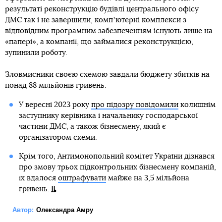
результаті реконструкцію будівлі центрального офісу
ДМС так і не завершили, компʼютерні комплекси з
відповідним програмним забезпеченням існують лише на
«папері», а компанії, що займалися реконструкцією,
зупинили роботу.
Зловмисники своєю схемою завдали бюджету збитків на
понад 88 мільйонів гривень.
У вересні 2023 року
про підозру повідомили
колишнім
заступнику керівника і начальнику господарської
частини ДМС, а також бізнесмену, який є
організатором схеми.
Крім того, Антимонопольний комітет України дізнався
про змову трьох підконтрольних бізнесмену компаній,
їх вдалося
оштрафувати
майже на 3,5 мільйона
гривень.
Автор:
Олександра Амру