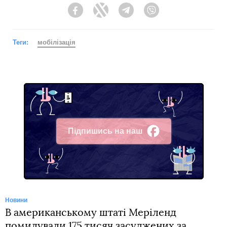
Facebook
Twitter
Telegram
Viber
Теги:
мобілізація
Підпишись на наш
Facebook
Новини
В американському штаті Меріленд
помилували 175 тисяч засуджених за