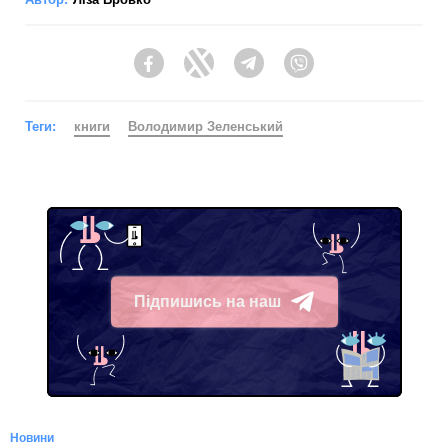
Facebook
Twitter
Telegram
Viber
Теги:
книги
Володимир Зеленський
Підпишись на наш
Telegram
Новини