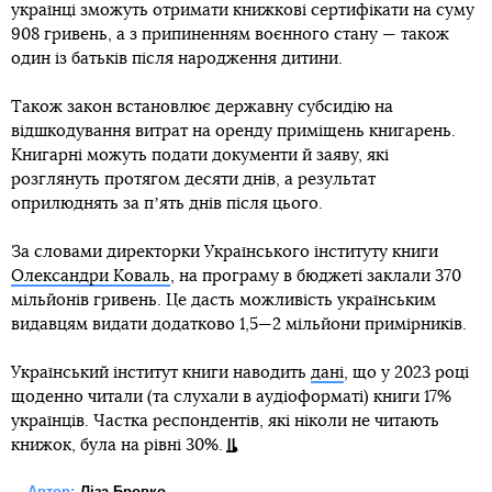
українці зможуть отримати книжкові сертифікати на суму
908 гривень, а з припиненням воєнного стану — також
один із батьків після народження дитини.
Також закон встановлює державну субсидію на
відшкодування витрат на оренду приміщень книгарень.
Книгарні можуть подати документи й заяву, які
розглянуть протягом десяти днів, а результат
оприлюднять за пʼять днів після цього.
За словами директорки Українського інституту книги
Олександри Коваль
, на програму в бюджеті заклали 370
мільйонів гривень. Це дасть можливість українським
видавцям видати додатково 1,5—2 мільйони примірників.
Український інститут книги наводить
дані
, що у 2023 році
щоденно читали (та слухали в аудіоформаті) книги 17%
українців. Частка респондентів, які ніколи не читають
книжок, була на рівні 30%.
Автор:
Ліза Бровко