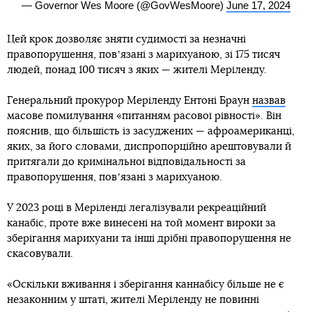
— Governor Wes Moore (@GovWesMoore)
June 17, 2024
Цей крок дозволяє зняти судимості за незначні
правопорушення, повʼязані з марихуаною, зі 175 тисяч
людей, понад 100 тисяч з яких — жителі Меріленду.
Генеральний прокурор Меріленду Ентоні Браун
назвав
масове помилування «питанням расової рівності». Він
пояснив, що більшість із засуджених — афроамериканці,
яких, за його словами, диспропорційно арештовували й
притягали до кримінальної відповідальності за
правопорушення, повʼязані з марихуаною.
У 2023 році в Меріленді легалізували рекреаційний
канабіс, проте вже винесені на той момент вироки за
зберігання марихуани та інші дрібні правопорушення не
скасовували.
«Оскільки вживання і зберігання каннабісу більше не є
незаконним у штаті, жителі Меріленду не повинні