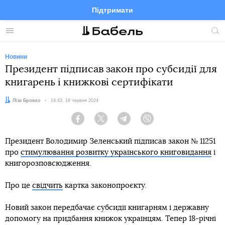
Підтримати
Facebook
Telegram
Twitter
Instagram
Меню
По
по
сай
Новини
Президент підписав закон про субсидії для
книгарень і книжкові сертифікати
Автор:
Ліза Бровко
Дата:
14:43, 18 червня 2024
Facebook
Twitter
Telegram
Viber
Президент Володимир Зеленський підписав закон № 11251
про
стимулювання розвитку українського книговидання
і
книгорозповсюдження.
Про це
свідчить
картка законопроєкту.
Новий закон передбачає субсидії книгарням і державну
допомогу на придбання книжок українцям. Тепер 18-річні