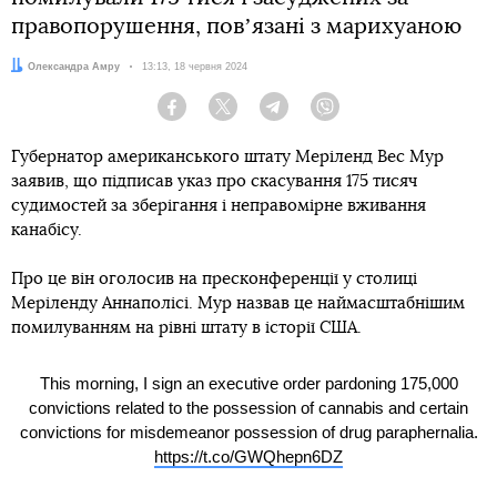
правопорушення, повʼязані з марихуаною
Автор:
Олександра Амру
Дата:
13:13, 18 червня 2024
Facebook
Twitter
Telegram
Viber
Губернатор американського штату Меріленд Вес Мур
заявив, що підписав указ про скасування 175 тисяч
судимостей за зберігання і неправомірне вживання
канабісу.
Про це він оголосив на пресконференції у столиці
Меріленду Аннаполісі. Мур назвав це наймасштабнішим
помилуванням на рівні штату в історії США.
This morning, I sign an executive order pardoning 175,000
convictions related to the possession of cannabis and certain
convictions for misdemeanor possession of drug paraphernalia.
https://t.co/GWQhepn6DZ