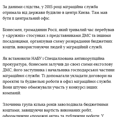
За даними слідства, у 2015 році міграційна служба
отримала від держави будівлю в центрі Києва. Там мав
бути її центральний офіс.
Бізнесмен, громадянин Росії, який тривалий час перебував
у «дружніх» стосунках з представниками ДМС та іншими
посадовцями, організував схему розкрадання бюджетних
коштів, використовуючи людей у міграційній службі.
Як встановили НАБУ і Спеціалізована антикорупційна
прокуратура, бізнесмен залучив до своєї схеми ексголову
ДМС, його заступника і начальника господарської частини
міграційної служби. Ті допомагали укладати договори на
проєктні та будівельні роботи в офісі міграційної служби.
Вони штучно обмежували участь у конкурсі інших
компаній.
Злочинна група кілька років заволодівала бюджетними
коштами, завищуючи вартість виконаних робіт,
оформлюючи «порожні акти» та дублюючи роботи. У