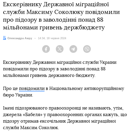
Екскерівнику Державної міграційної
служби Максиму Соколюку повідомили
про підозру в заволодінні понад 88
мільйонами гривень держбюджету
Автор:
Олександра Амру
Дата:
14:34, 18 червня 2024
Facebook
Twitter
Telegram
Viber
Екскерівнику Державної міграційної служби України
повідомили про підозру в заволодінні понад 88
мільйонами гривень державного бюджету.
Про це
повідомили
в Національному антикорупційному
бюро України.
Імені підозрюваного правоохоронці не називають, утім,
джерела «Бабеля» у правоохоронних органах кажуть, що
підозру отримав ексочільник Державної міграційної
служби Максим Соколюк.