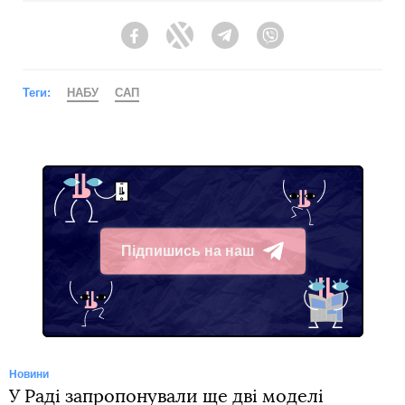
Facebook
Twitter
Telegram
Viber
Теги:
НАБУ
САП
Підпишись на наш
Telegram
Новини
У Раді запропонували ще дві моделі