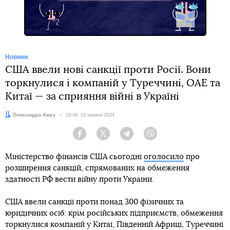
Новини
США ввели нові санкції проти Росії. Вони
торкнулися і компаній у Туреччині, ОАЕ та
Китаї — за сприяння війні в Україні
Автор:
Олександра Амру
Дата:
19:49, 12 червня 2024
Facebook
Twitter
Telegram
Viber
Міністерство фінансів США сьогодні
оголосило
про
розширення санкцій, спрямованих на обмеження
здатності РФ вести війну проти України.
США ввели санкції проти понад 300 фізичних та
юридичних осіб: крім російських підприємств, обмеження
торкнулися компаній у Китаї, Південній Африці, Туреччині