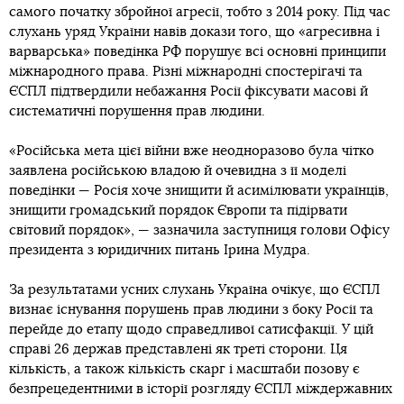
самого початку збройної агресії, тобто з 2014 року. Під час
слухань уряд України навів докази того, що «агресивна і
варварська» поведінка РФ порушує всі основні принципи
міжнародного права. Різні міжнародні спостерігачі та
ЄСПЛ підтвердили небажання Росії фіксувати масові й
систематичні порушення прав людини.
«Російська мета цієї війни вже неодноразово була чітко
заявлена російською владою й очевидна з її моделі
поведінки — Росія хоче знищити й асимілювати українців,
знищити громадський порядок Європи та підірвати
світовий порядок», — зазначила заступниця голови Офісу
президента з юридичних питань Ірина Мудра.
За результатами усних слухань Україна очікує, що ЄСПЛ
визнає існування порушень прав людини з боку Росії та
перейде до етапу щодо справедливої сатисфакції. У цій
справі 26 держав представлені як треті сторони. Ця
кількість, а також кількість скарг і масштаби позову є
безпрецедентними в історії розгляду ЄСПЛ міждержавних