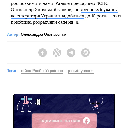
російськими мінами
. Раніше пресофіцер ДСНС
Олександр Хорунжий заявив, що
для розмінування
всієї території України знадобиться
до 10 років — такі
приблизні розрахунки саперів.
Автор:
Олександра Опанасенко
Facebook
Twitter
Telegram
Viber
Теги:
війна Росії з Україною
розмінування
Підпишись на наш
Facebook