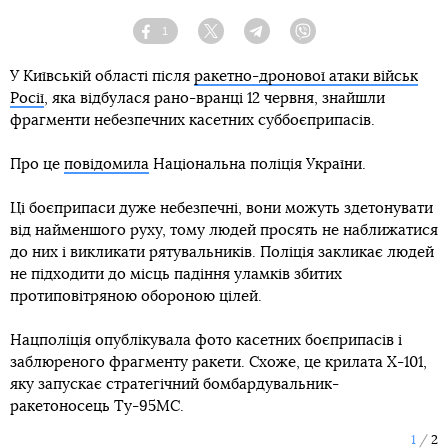
1
Facebook
Twitter
Telegram
Viber
У Київській області після
ракетно-дронової атаки військ
Росії
, яка відбулася рано-вранці 12 червня, знайшли
фрагменти небезпечних касетних суббоєприпасів.
Про це
повідомила
Національна поліція України.
Ці боєприпаси дуже небезпечні, вони можуть здетонувати
від найменшого руху, тому людей просять не наближатися
до них і викликати рятувальників. Поліція закликає людей
не підходити до місць падіння уламків збитих
протиповітряною обороною цілей.
Нацполіція опублікувала фото касетних боєприпасів і
заблюреного фрагменту ракети. Схоже, це крилата Х-101,
яку запускає стратегічний бомбардувальник-
ракетоносець Ту-95МС.
1
2