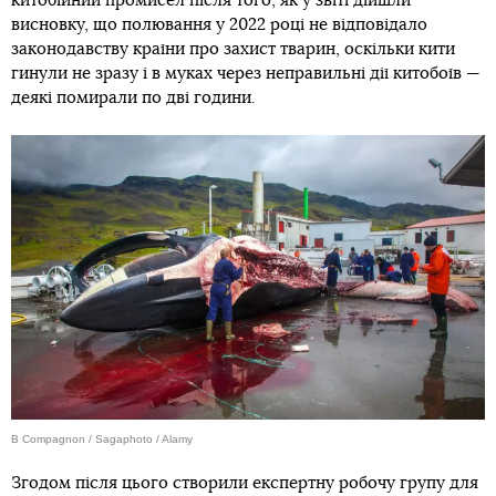
китобійний промисел після того, як у звіті дійшли
висновку, що полювання у 2022 році не відповідало
законодавству країни про захист тварин, оскільки кити
гинули не зразу і в муках через неправильні дії китобоїв —
деякі помирали по дві години.
B Compagnon / Sagaphoto / Alamy
Згодом після цього створили експертну робочу групу для