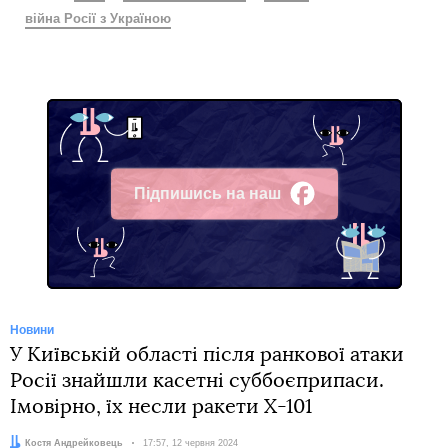
війна Росії з Україною
Підпишись на наш
Facebook
Новини
У Київській області після ранкової атаки
Росії знайшли касетні суббоєприпаси.
Імовірно, їх несли ракети Х-101
Автор:
Костя Андрейковець
Дата:
17:57, 12 червня 2024