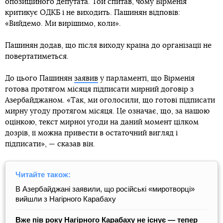
опозиційного депутата. Той спитав, чому Вірменія
критикує ОДКБ і не виходить. Пашинян відповів:
«Вийдемо. Ми вирішимо, коли».
Пашинян додав, що після виходу країна до організації не
повертатиметься.
До цього Пашинян
заявив
у парламенті, що Вірменія
готова протягом місяця підписати мирний договір з
Азербайджаном. «Так, ми оголосили, що готові підписати
мирну угоду протягом місяця. Це означає, що, за нашою
оцінкою, текст мирної угоди на даний момент цілком
дозрів, її можна привести в остаточний вигляд і
підписати», — сказав він.
Читайте також:
В Азербайджані заявили, що російські «миротворці»
вийшли з Нагірного Карабаху
Вже пів року Нагірного Карабаху не існує — тепер