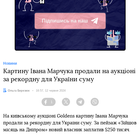
Підпишись на наш
Telegram
Новини
Картину Івана Марчука продали на аукціоні
за рекордну для України суму
Автор:
Ольга Березюк
Дата:
16:57, 12 червня 2024
1
Facebook
Twitter
Telegram
Viber
На київському аукціоні Goldens картину Івана Марчука
продали за рекордну для України суму. За пейзаж «Зійшов
місяць на Дніпром» новий власник заплатив $250 тисяч.