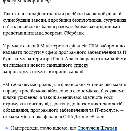
флоту Міноборони РФ.
Також під санкції потрапили російські машинобудівні й
суднобудівні заводи, виробники безпілотників, супутників
і пʼять російських банків разом із їхніми закордонними
представництвами, зокрема Сбербанк.
У рамках санкцій Міністерство фінансів США заборонило
надавати послуги у сфері програмного забезпечення та IT
будь-кому на території Росії. А за співпрацю з компаніями
чи людьми з нового санкційного
списку
запроваджуватимуть вторинні санкції.
«Ми збільшуємо ризик для фінансових установ, які мають
справу з російською військовою економікою, й усуваємо
шляхи ухилення, а також зменшуємо здатність Росії
отримувати вигоду від доступу до іноземних технологій,
обладнання, програмного забезпечення та ІТ-послуг», —
сказала міністерка фінансів США Джанет Єллен.
Напередодні стало відомо, що
Сполучені Штати в