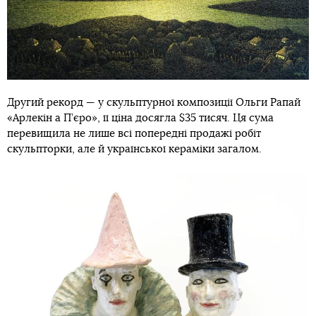
Другий рекорд — у скульптурної композиції Ольги Рапай
«Арлекін а П’єро», її ціна досягла $35 тисяч. Ця сума
перевищила не лише всі попередні продажі робіт
скульпторки, але й української кераміки загалом.