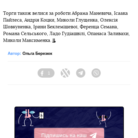
Торги також велися за роботи Абрама Маневича, Ісаака
Пайлеса, Андрія Коцки, Миколи Глущенка, Олексія
Шовкуненка, Ірини Беклемішевої, Ференца Семана,
Романа Сельського, Ладо Гудіашвілі, Опанаса Заливахи,
Миколи Максименка.
Автор:
Ольга Березюк
1
Facebook
Twitter
Telegram
Viber
Підпишись на наш