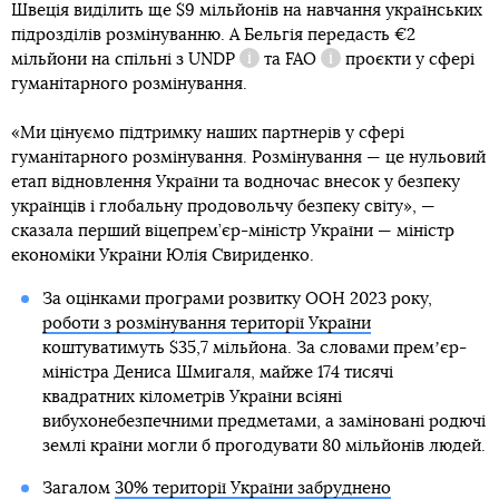
Швеція виділить ще $9 мільйонів на навчання українських
підрозділів розмінуванню. А Бельгія передасть €2
мільйони на спільні з
UNDP
та
FAO
проєкти у сфері
Довідка
Довідка
гуманітарного розмінування.
«Ми цінуємо підтримку наших партнерів у сфері
гуманітарного розмінування. Розмінування — це нульовий
етап відновлення України та водночас внесок у безпеку
українців і глобальну продовольчу безпеку світу», —
сказала перший віцепрем’єр-міністр України — міністр
економіки України Юлія Свириденко.
За оцінками програми розвитку ООН 2023 року,
роботи з розмінування території України
коштуватимуть $35,7 мільйона. За словами премʼєр-
міністра Дениса Шмигаля, майже 174 тисячі
квадратних кілометрів України всіяні
вибухонебезпечними предметами, а заміновані родючі
землі країни могли б прогодувати 80 мільйонів людей.
Загалом
30% території України забруднено