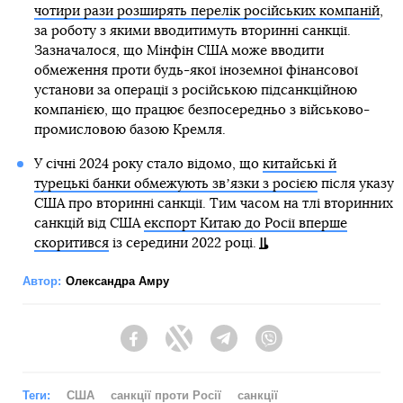
чотири рази розширять перелік російських компаній
,
за роботу з якими вводитимуть вторинні санкції.
Зазначалося, що Мінфін США може вводити
обмеження проти будь-якої іноземної фінансової
установи за операції з російською підсанкційною
компанією, що працює безпосередньо з військово-
промисловою базою Кремля.
У січні 2024 року стало відомо, що
китайські й
турецькі банки обмежують звʼязки з росією
після указу
США про вторинні санкції. Тим часом на тлі вторинних
санкцій від США
експорт Китаю до Росії вперше
скоритився
із середини 2022 році.
Автор:
Олександра Амру
Facebook
Twitter
Telegram
Viber
Теги:
США
санкції проти Росії
санкції