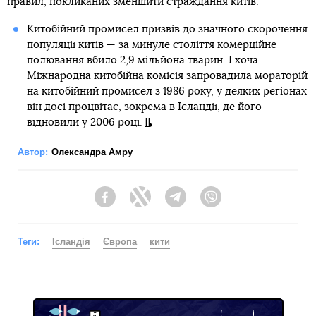
правил, покликаних зменшити страждання китів.
Китобійний промисел призвів до значного скорочення
популяції китів — за минуле століття комерційне
полювання вбило 2,9 мільйона тварин. І хоча
Міжнародна китобійна комісія запровадила мораторій
на китобійний промисел з 1986 року, у деяких регіонах
він досі процвітає, зокрема в Ісландії, де його
відновили у 2006 році.
Автор:
Олександра Амру
Facebook
Twitter
Telegram
Viber
Теги:
Ісландія
Європа
кити