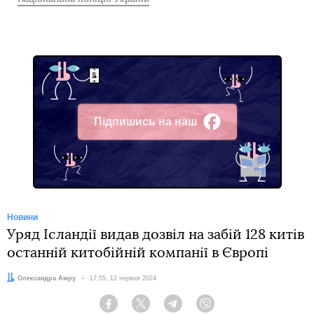
Підпишись на наш
Facebook
Новини
Уряд Ісландії видав дозвіл на забій 128 китів
останній китобійній компанії в Європі
Автор:
Олександра Амру
Дата:
17:55, 12 червня 2024
Facebook
Twitter
Telegram
Viber