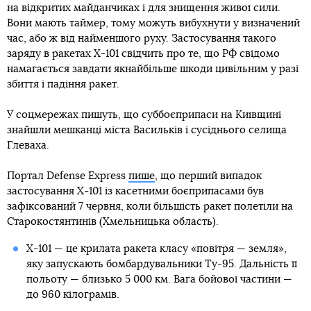
на відкритих майданчиках і для знищення живої сили.
Вони мають таймер, тому можуть вибухнути у визначений
час, або ж від найменшого руху. Застосування такого
заряду в ракетах Х-101 свідчить про те, що РФ свідомо
намагається завдати якнайбільше шкоди цивільним у разі
збиття і падіння ракет.
У соцмережах пишуть, що суббоєприпаси на Київщині
знайшли мешканці міста Васильків і сусіднього селища
Глеваха.
Портал Defense Express
пише
, що перший випадок
застосування Х-101 із касетними боєприпасами був
зафіксований 7 червня, коли більшість ракет полетіли на
Старокостянтинів (Хмельницька область).
Х-101 — це крилата ракета класу «повітря — земля»,
яку запускають бомбардувальники Ту-95. Дальність її
польоту — близько 5 000 км. Вага бойової частини —
до 960 кілограмів.