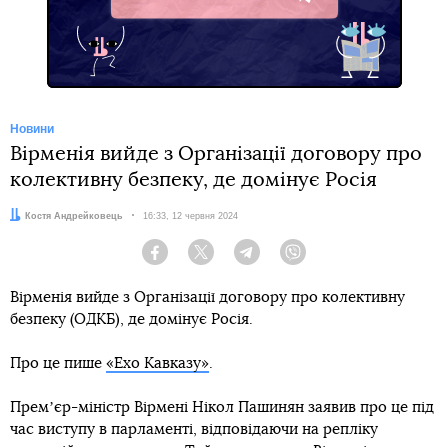
Telegram
Новини
Вірменія вийде з Організації договору про
колективну безпеку, де домінує Росія
Автор:
Костя Андрейковець
Дата:
16:33, 12 червня 2024
Facebook
Twitter
Telegram
Viber
Вірменія вийде з Організації договору про колективну
безпеку (ОДКБ), де домінує Росія.
Про це пише
«Ехо Кавказу»
.
Премʼєр-міністр Вірмені Нікол Пашинян заявив про це під
час виступу в парламенті, відповідаючи на репліку