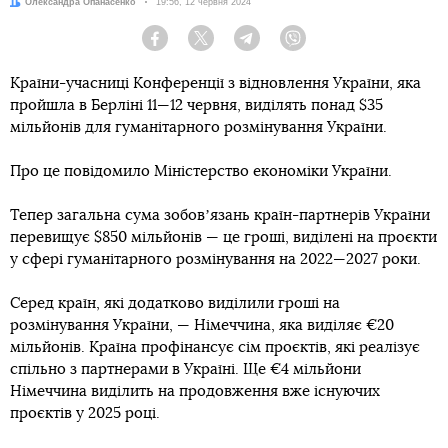
Автор:
Олександра Опанасенко
Дата:
19:56, 12 червня 2024
Facebook
Twitter
Telegram
Viber
Країни-учасниці Конференції з відновлення України, яка
пройшла в Берліні 11—12 червня, виділять понад $35
мільйонів для гуманітарного розмінування України.
Про це повідомило Міністерство економіки України.
Тепер загальна сума зобовʼязань країн-партнерів України
перевищує $850 мільйонів — це гроші, виділені на проєкти
у сфері гуманітарного розмінування на 2022—2027 роки.
Серед країн, які додатково виділили гроші на
розмінування України, — Німеччина, яка виділяє €20
мільйонів. Країна профінансує сім проєктів, які реалізує
спільно з партнерами в Україні. Ще €4 мільйони
Німеччина виділить на продовження вже існуючих
проєктів у 2025 році.