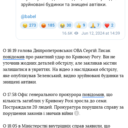
О 16:19 голова Дніпропетровської ОВА Сергій Лисак
повідомив
про ракетний удар по Кривому Рогу. Він не
уточнив жодних деталей обстрілу, але закликав містян
залишатися в укриттях. На відео з наслідками обстрілу,
яке опублікував Зеленський, видно зруйновані будинки та
знищені автівки.
О 17:58 Офіс генерального прокурора
повідомив
, що
кількість загиблих у Кривому Розі зросла до семи.
Постраждали 20 людей. Прокуратура порушила справу за
порушення законів і звичаїв війни
.
Довідка
О 18:05 в Міністерстві внутрішніх справ
заявили
, що