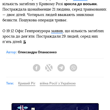
зросла до восьми.
кількість загиблих у Кривому Розі
Постраждала щонайменше 21 людина, серед травмованих
— двоє дітей. Чотирьох людей вважають зниклими
безвісти. Пошукова операція триває.
О 19:12 Офіс Генпрокурора
заявив
, що кількість загиблих
зросла до девʼяти. Постраждали 29 людей, серед них
пʼять дітей.
Автор:
Олександра Опанасенко
Facebook
Twitter
Telegram
Viber
Теги:
Кривий Ріг
війна Росії з Україною