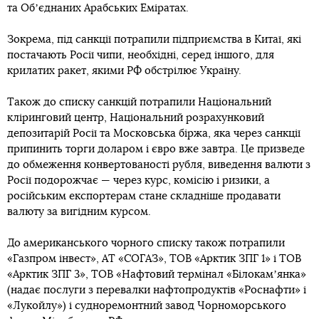
та Обʼєднаних Арабських Еміратах.
Зокрема, під санкції потрапили підприємства в Китаї, які
постачають Росії чипи, необхідні, серед іншого, для
крилатих ракет, якими РФ обстрілює Україну.
Також до списку санкцій потрапили Національний
кліринговий центр, Національний розрахунковий
депозитарій Росії та Московська біржа, яка через санкції
припинить торги доларом і євро вже завтра. Це призведе
до обмеження конвертованості рубля, виведення валюти з
Росії подорожчає — через курс, комісію і ризики, а
російським експортерам стане складніше продавати
валюту за вигідним курсом.
До американського чорного списку також потрапили
«Газпром інвест», АТ «СОГАЗ», ТОВ «Арктик ЗПГ 1» і ТОВ
«Арктик ЗПГ 3», ТОВ «Нафтовий термінал «Білокамʼянка»
(надає послуги з перевалки нафтопродуктів «Роснафти» і
«Лукойлу») і судноремонтний завод Чорноморського