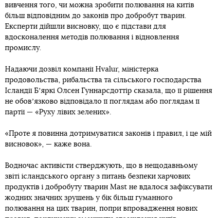
вивчення того, чи можна зробити полювання на китів
більш відповідним до законів про добробут тварин.
Експерти дійшли висновку, що є підстави для
вдосконалення методів полювання і відновлення
промислу.
Надаючи дозвіл компанії Hvalur, міністерка
продовольства, рибальства та сільського господарства
Ісландії Бʼяркі Олсен Гуннарсдоттір сказала, що її рішення
не обовʼязково відповідало її поглядам або поглядам її
партії — «Руху лівих зелених».
«Проте я повинна дотримуватися законів і правил, і це мій
висновок», — каже вона.
Водночас активісти стверджують, що в нещодавньому
звіті ісландського органу з питань безпеки харчових
продуктів і добробуту тварин Mast не вдалося зафіксувати
жодних значних зрушень у бік більш гуманного
полювання на цих тварин, попри впровадження нових