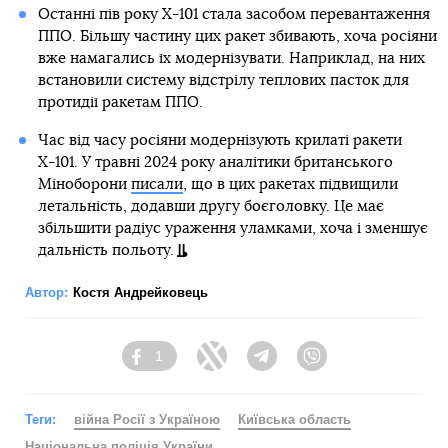
Останні пів року Х-101 стала засобом перевантаження
ППО. Більшу частину цих ракет збивають, хоча росіяни
вже намагались їх модернізувати. Наприклад, на них
встановили систему відстрілу теплових пасток для
протидії ракетам ППО.
Час від часу росіяни модернізують крилаті ракети
Х-101. У травні 2024 року аналітики британського
Міноборони
писали
, що в цих ракетах підвищили
летальність, додавши другу боєголовку. Це має
збільшити радіус ураження уламками, хоча і зменшує
дальність польоту.
Автор:
Костя Андрейковець
1
Facebook
Twitter
Telegram
Viber
Теги:
війна Росії з Україною
Київська область
Національна поліція України