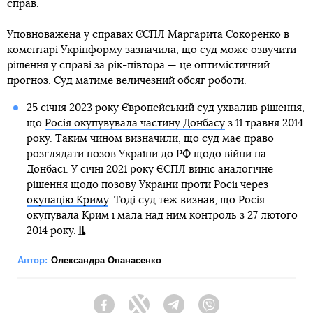
справ.
Уповноважена у справах ЄСПЛ Маргарита Сокоренко в
коментарі Укрінформу зазначила, що суд може озвучити
рішення у справі за рік-півтора — це оптимістичний
прогноз. Суд матиме величезний обсяг роботи.
25 січня 2023 року Європейський суд ухвалив рішення,
що
Росія окупувувала частину Донбасу
з 11 травня 2014
року. Таким чином визначили, що суд має право
розглядати позов України до РФ щодо війни на
Донбасі. У січні 2021 року ЄСПЛ виніс аналогічне
рішення щодо позову України проти Росії через
окупацію Криму
. Тоді суд теж визнав, що Росія
окупувала Крим і мала над ним контроль з 27 лютого
2014 року.
Автор:
Олександра Опанасенко
Facebook
Twitter
Telegram
Viber