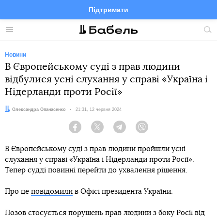
Підтримати
Facebook
Telegram
Twitter
Instagram
Меню
По
по
сай
Новини
В Європейському суді з прав людини
відбулися усні слухання у справі «Україна і
Нідерланди проти Росії»
Автор:
Олександра Опанасенко
Дата:
21:31, 12 червня 2024
Facebook
Twitter
Telegram
Viber
В Європейському суді з прав людини пройшли усні
слухання у справі «Україна і Нідерланди проти Росії».
Тепер судді повинні перейти до ухвалення рішення.
Про це
повідомили
в Офісі президента України.
Позов стосується порушень прав людини з боку Росії від