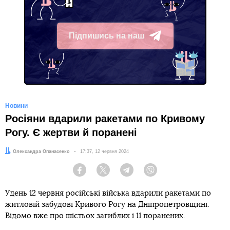
Підпишись на наш
Telegram
Новини
Росіяни вдарили ракетами по Кривому
Рогу. Є жертви й поранені
Автор:
Олександра Опанасенко
Дата:
17:37, 12 червня 2024
Facebook
Twitter
Telegram
Viber
Удень 12 червня російські війська вдарили ракетами по
житловій забудові Кривого Рогу на Дніпропетровщині.
Відомо вже про шістьох загиблих і 11 поранених.