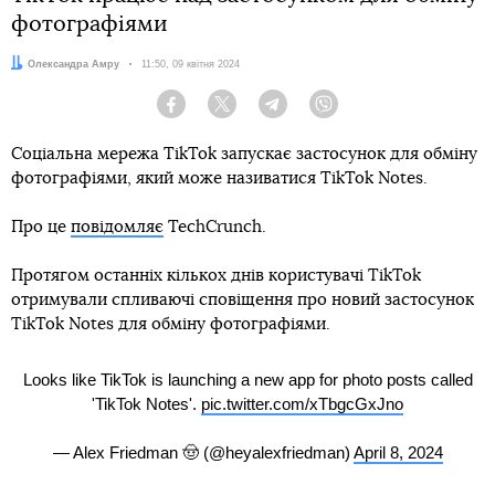
фотографіями
Автор:
Олександра Амру
Дата:
11:50, 09 квітня 2024
Facebook
Twitter
Telegram
Viber
Соціальна мережа TikTok запускає застосунок для обміну
фотографіями, який може називатися TikTok Notes.
Про це
повідомляє
TechCrunch.
Протягом останніх кількох днів користувачі TikTok
отримували спливаючі сповіщення про новий застосунок
TikTok Notes для обміну фотографіями.
Looks like TikTok is launching a new app for photo posts called
'TikTok Notes'.
pic.twitter.com/xTbgcGxJno
— Alex Friedman 🤠 (@heyalexfriedman)
April 8, 2024