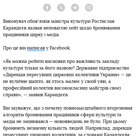
Facebook
Twitter
Telegram
Viber
Виконувач обовʼязків міністра культури Ростислав
Карандєєв назвав неповагою хейт щодо бронювання
працівників цирку і медіа.
Про це він
написав
у Facebook.
«Як можна робити висновки про важливість закладу
культури тільки за його назвою? Державне підприємство
«Дирекція пересувних циркових колективів України» — це
не вуличне шапіто, як хтось малює у своїй уяві, а
професійний колектив висококласних майстрів своєї
справи», — заявив Карандєєв.
Він зауважує, що з початку повномасштабного вторгнення
алгоритм бронювання працівників сфери культури та
медіа не змінювався — нововведень не було. При цьому
бронюють незначну кількість людей. Наприклад, дирекція
пересувних циркових колективів, за словами Карандєєва,