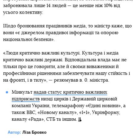
забронювала лише 14 людей — це менше ніж 10% від
усього колективу.
Щодо бронювання працівників медіа, то міністр каже, що
вони «є джерелом правдивої інформації та опорою
національної безпеки».
«Люди критично важливі культурі. Культура і медіа
критично важливі державі. Відповідальна влада має не
тільки про це говорити, але й своїми виваженими й
професійними рішеннями забезпечувати нашу стійкість і
на фронті, і в тилу», — резюмував в. 0. міністра.
Мінкульт
надав статус критично важливих
підприємств
низці цирків і Державній цирковій
компанії України, телемарафону «Єдині новини», а
також ВВС, «Новому каналу», «1+1», Укрінформу,
каналу «Рада», СТБ та іншим.
Автор:
Ліза Бровко