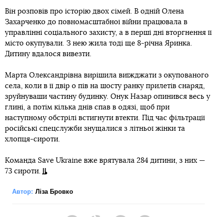
Він розповів про історію двох сімей. В одній Олена
Захарченко до повномасштабної війни працювала в
управлінні соціального захисту, а в перші дні вторгнення її
місто окупували. З нею жила тоді ще 8-річна Яринка.
Дитину вдалося вивезти.
Марта Олександрівна вирішила виїжджати з окупованого
села, коли в її двір о пів на шосту ранку прилетів снаряд,
зруйнуваши частину будинку. Онук Назар опинився весь у
глині, а потім кілька днів спав в одязі, щоб при
наступному обстрілі встигнути втекти. Під час фільтрації
російські спецслужби знущалися з літньої жінки та
хлопця-сироти.
Команда Save Ukraine вже врятувала 284 дитини, з них —
73 сироти.
Автор:
Ліза Бровко