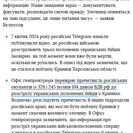
інформацію. Наше завдання зараз — документувати,
фіксувати, розповідати світові правду. Злочинці опиняться
на лаві підсудних, це лише питання часу», — заявив
Бєлоусов.
7 квітня 2024 року російські Telegram-канали
публікували відео, де російські військові
розстрілюють трьох полонених українських бійців.
Імовірно, на той момент вони вже були мертві,
оскільки не рухались. В описі під відео зазначили, що
це сталося поблизу Кринків Херсонської області.
Офіс генпрокурора
перевіряє причетність російських
окупантів із 328 і 245 полків 104 дивізії ВДВ рф до
розстрілу українських полонених бійців
у Кринках.
Водночас розслідують причетність й інших підрозділів
російської армії, які могли бути поблизу Кринків у
момент скоєння воєнного злочину. В Офісі
генпрокурора зазначають, що інформація про
розстріл українських військовополонених спершу
зʼявилася в російських Telegram-каналах 6 квітня, а