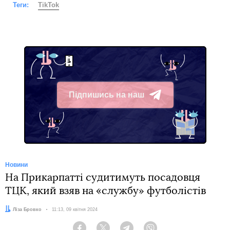
Теги:
TikTok
Підпишись на наш
Telegram
Новини
На Прикарпатті судитимуть посадовця
ТЦК, який взяв на «службу» футболістів
Автор:
Ліза Бровко
Дата:
11:13, 09 квітня 2024