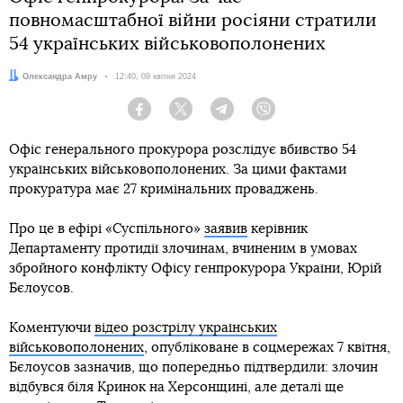
повномасштабної війни росіяни стратили
54 українських військовополонених
Автор:
Олександра Амру
Дата:
12:40, 09 квітня 2024
Facebook
Twitter
Telegram
Viber
Офіс генерального прокурора розслідує вбивство 54
українських військовополонених. За цими фактами
прокуратура має 27 кримінальних проваджень.
Про це в ефірі «Суспільного»
заявив
керівник
Департаменту протидії злочинам, вчиненим в умовах
збройного конфлікту Офісу генпрокурора України, Юрій
Бєлоусов.
Коментуючи
відео розстрілу українських
військовополонених
, опубліковане в соцмережах 7 квітня,
Бєлоусов зазначив, що попередньо підтвердили: злочин
відбувся біля Кринок на Херсонщині, але деталі ще