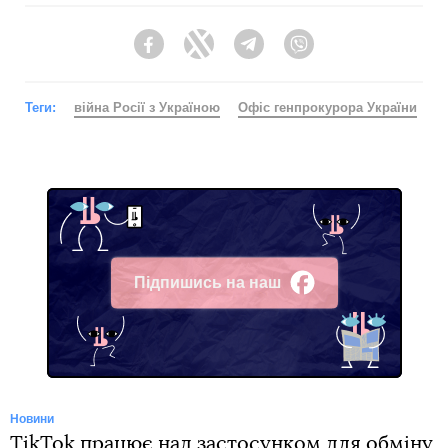
Facebook
Twitter
Telegram
Viber
Теги:
війна Росії з Україною
Офіс генпрокурора України
Підпишись на наш
Facebook
Новини
TikTok працює над застосунком для обміну