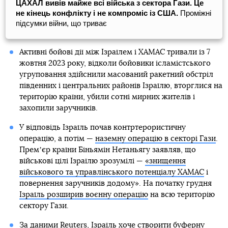
ЦАХАЛ вивів майже всі війська з сектора Гази. Це
не кінець конфлікту і не компроміс із США.
Проміжні
підсумки війни, що триває
Активні бойові дії між Ізраїлем і ХАМАС тривали із 7
жовтня 2023 року, відколи бойовики ісламістського
угруповання здійснили масований ракетний обстріл
південних і центральних районів Ізраїлю, вторглися на
територію країни, убили сотні мирних жителів і
захопили заручників.
У відповідь Ізраїль почав контртерористичну
операцію, а потім —
наземну операцію в секторі Гази
.
Премʼєр країни Біньямін Нетаньягу заявляв, що
військові цілі Ізраїлю зрозумілі —
«знищення
військового та управлінського потенціалу ХАМАС
і
повернення заручників додому». На початку грудня
Ізраїль розширив воєнну операцію
на всю територію
сектору Гази.
За даними Reuters, Ізраїль хоче створити
буферну