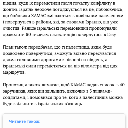
півдня, куди їх перемістили після початку конфлікту в
жовтні. Ізраїль неохоче погоджується на це, побоюючись,
що бойовики ХАМАС змішаються з цивільним населенням
і повернуться в райони, які, за словами Ізраїлю, він уже
очистив. Раніше ізраїльські перемовники пропонували
дозволити 60 тисячам палестинців повернутися в Газу.
План також передбачає, що ті палестинці, яким буде
дозволено повернутися, зможуть вільно пересуватися
двома головними дорогами з півночі на південь, а
ізраїльські сили перемістяться на пів кілометра від цих
маршрутів.
Пропозиція також вимагає, щоб ХАМАС надав список із 40
заручників, яких він звільнить, включно з 5 жінками-
солдатами, і домовився про те, кого з палестинців можна
буде звільнити з ізраїльських в’язниць.
Читайте також: