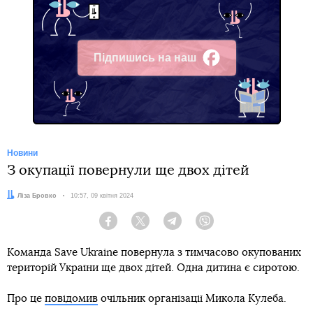
Підпишись на наш
Facebook
Новини
З окупації повернули ще двох дітей
Автор:
Ліза Бровко
Дата:
10:57, 09 квітня 2024
Facebook
Twitter
Telegram
Viber
Команда Save Ukraine повернула з тимчасово окупованих
територій України ще двох дітей. Одна дитина є сиротою.
Про це
повідомив
очільник організації Микола Кулеба.