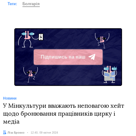
Теги:
Болгарія
Підпишись на наш
Telegram
Новини
У Мінкультури вважають неповагою хейт
щодо бронювання працівників цирку і
медіа
Автор:
Ліза Бровко
Дата:
12:40, 09 квітня 2024