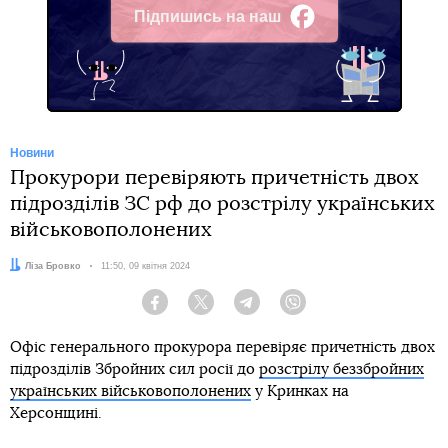
Підпишись на наш
Facebook
Новини
Прокурори перевіряють причетність двох
підрозділів ЗС рф до розстрілу українських
військовополонених
Автор:
Ліза Бровко
Дата:
11:50, 09 квітня 2024
Facebook
Twitter
Telegram
Viber
Офіс генерального прокурора перевіряє причетність двох
підрозділів Збройних сил росії до
розстрілу беззбройних
українських військовополонених
у Кринках на
Херсонщині.