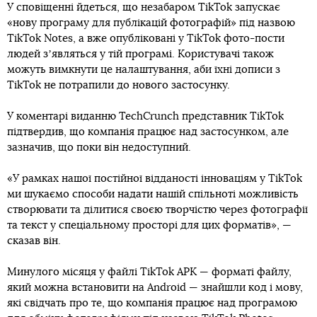
У сповіщенні йдеться, що незабаром TikTok запускає
«нову програму для публікацій фотографій» під назвою
TikTok Notes, а вже опубліковані у TikTok фото-пости
людей зʼявляться у тій програмі. Користувачі також
можуть вимкнути це налаштування, аби їхні дописи з
TikTok не потрапили до нового застосунку.
У коментарі виданню TechCrunch представник TikTok
підтвердив, що компанія працює над застосунком, але
зазначив, що поки він недоступний.
«У рамках нашої постійної відданості інноваціям у TikTok
ми шукаємо способи надати нашій спільноті можливість
створювати та ділитися своєю творчістю через фотографії
та текст у спеціальному просторі для цих форматів», —
сказав він.
Минулого місяця у файлі TikTok APK — форматі файлу,
який можна встановити на Android — знайшли код і мову,
які свідчать про те, що компанія працює над програмою