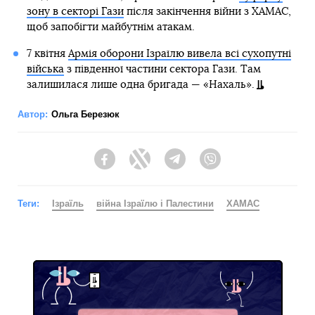
зону в секторі Гази
після закінчення війни з ХАМАС,
щоб запобігти майбутнім атакам.
7 квітня
Армія оборони Ізраїлю вивела всі сухопутні
війська
з південної частини сектора Гази. Там
залишилася лише одна бригада — «Нахаль».
Автор:
Ольга Березюк
Facebook
Twitter
Telegram
Viber
Теги:
Ізраїль
війна Ізраїлю і Палестини
ХАМАС