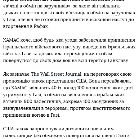
«вʼязні в обмін на заручників», за якою він звільнить
деяких палестинців зі своїх вʼязниць в обмін на заручників
у Газі, але він не готовий припинити військовий наступ до
вторгнення в Рафах.
ХАМАС хоче, щоб будь-яка угода забезпечила припинення
ізраїльського військового наступу, виведення ізраїльських
військ з Гази та дозволила переміщеним особам
повернутися до своїх домівок на всій території анклаву.
Як зазначає
The Wall Street Journal
, на переговорах свою
пропозицію також представили США. Вона передбачала,
що ХАМАС звільнить 40 із понад 100 полонених, яких досі
утримують у Газі, в обмін на звільнення з ізраїльських
вʼязниць 900 палестинців, зокрема 100 засуджених за
звинуваченнями в тероризмі, протягом шеститижневого
припинення вогню в Газі.
США також запропонували дозволити цивільним
палестинцям без обмежень повертатися на північ Гази з