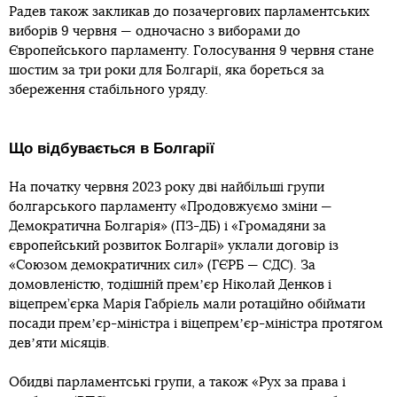
Радев також закликав до позачергових парламентських
виборів 9 червня — одночасно з виборами до
Європейського парламенту. Голосування 9 червня стане
шостим за три роки для Болгарії, яка бореться за
збереження стабільного уряду.
Що відбувається в Болгарії
На початку червня 2023 року дві найбільші групи
болгарського парламенту «Продовжуємо зміни —
Демократична Болгарія» (ПЗ-ДБ) і «Громадяни за
європейський розвиток Болгарії» уклали договір із
«Союзом демократичних сил» (ГЄРБ — СДС). За
домовленістю, тодішній премʼєр Ніколай Денков і
віцепрем’єрка Марія Габріель мали ротаційно обіймати
посади премʼєр-міністра і віцепремʼєр-міністра протягом
девʼяти місяців.
Обидві парламентські групи, а також «Рух за права і