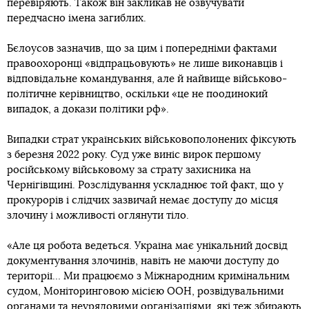
перевіряють. Також він закликав не озвучувати
передчасно імена загиблих.
Бєлоусов зазначив, що за цим і попередніми фактами
правоохоронці «відпрацьовують» не лише виконавців і
відповідальне командування, але й найвище військово-
політичне керівництво, оскільки «це не поодинокий
випадок, а докази політики рф».
Випадки страт українських військовополонених фіксують
з березня 2022 року. Суд уже виніс вирок першому
російському військовому за страту захисника на
Чернігівщині. Розслідування ускладнює той факт, що у
прокурорів і слідчих зазвичай немає доступу до місця
злочину і можливості оглянути тіло.
«Але ця робота ведеться. Україна має унікальний досвід
документування злочинів, навіть не маючи доступу до
території… Ми працюємо з Міжнародним кримінальним
судом, Моніторинговою місією ООН, розвідувальними
органами та неурядовими організаціями, які теж збирають