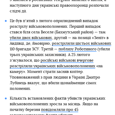
наступного дня українські правоохоронці розпочали
слідчі дії.
Це був пʼятий з лютого оприлюднений випадок
розстрілу військовополонених. Перший випадок
стався біля села Веселе (Бахмутський район) — там
убили двох військових
, другий — на позиції «Зеніт» в
Авдіївці, де, ймовірно,
розстріляли шістьох військових
110 бригади ЗСУ. Третій —
поблизу Роботиного
(убили
трьох українських захисників). А 25 лютого
зʼясувалося, що
російські військові вчергове
розстріляли українських військовополонених
«на
камеру». Момент страти засняв коптер.
Уповноважений з прав людини в Україні Дмитро
Лубінець вказує, що вбили щонайменше сімох
полонених.
Кількість встановлених фактів убивств українських
військовополонених зросла за місяць. Якщо на
початку березня
повідомляли про 45