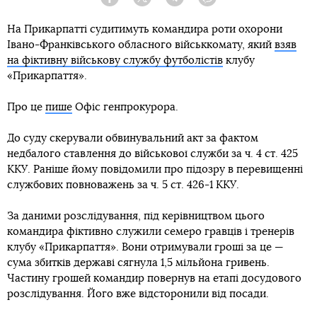
Facebook
Twitter
Telegram
Viber
На Прикарпатті судитимуть командира роти охорони
Івано-Франківського обласного військкомату, який
взяв
на фіктивну військову службу футболістів
клубу
«Прикарпаття».
Про це
пише
Офіс генпрокурора.
До суду скерували обвинувальний акт за фактом
недбалого ставлення до військової служби за ч. 4 ст. 425
ККУ. Раніше йому повідомили про підозру в перевищенні
службових повноважень за ч. 5 ст. 426-1 ККУ.
За даними розслідування, під керівництвом цього
командира фіктивно служили семеро гравців і тренерів
клубу «Прикарпаття». Вони отримували гроші за це —
сума збитків державі сягнула 1,5 мільйона гривень.
Частину грошей командир повернув на етапі досудового
розслідування. Його вже відсторонили від посади.