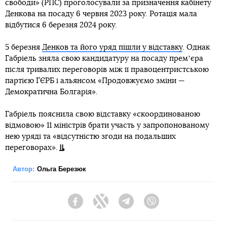
свободи» (РПС) проголосували за призначення кабінету
Денкова на посаду 6 червня 2023 року. Ротація мала
відбутися 6 березня 2024 року.
5 березня
Денков та його уряд пішли у відставку
. Однак
Габріель зняла свою кандидатуру на посаду премʼєра
після тривалих переговорів між її правоцентристською
партією ГЄРБ і альянсом «Продовжуємо зміни —
Демократична Болгарія».
Габріель пояснила свою відставку «скоординованою
відмовою» 11 міністрів брати участь у запропонованому
нею уряді та «відсутністю згоди на подальших
переговорах».
Автор:
Ольга Березюк
Facebook
Twitter
Telegram
Viber