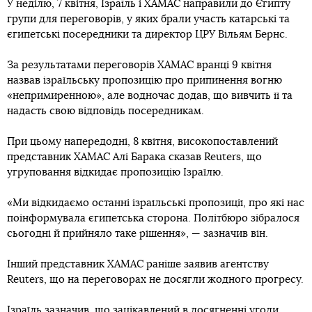
У неділю, 7 квітня, Ізраїль і ХАМАС направили до Єгипту
групи для переговорів, у яких брали участь катарські та
єгипетські посередники та директор ЦРУ Вільям Бернс.
За результатами переговорів ХАМАС вранці 9 квітня
назвав ізраїльську пропозицію про припинення вогню
«непримиренною», але водночас додав, що вивчить її та
надасть свою відповідь посередникам.
При цьому напередодні, 8 квітня, високопоставлений
представник ХАМАС Алі Барака сказав Reuters, що
угруповання відкидає пропозицію Ізраїлю.
«Ми відкидаємо останні ізраїльські пропозиції, про які нас
поінформувала єгипетська сторона. Політбюро зібралося
сьогодні й прийняло таке рішення», — зазначив він.
Інший представник ХАМАС раніше заявив агентству
Reuters, що на переговорах не досягли жодного прогресу.
Ізраїль зазначив, що зацікавлений в досягненні угоди