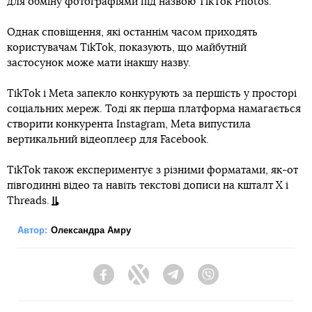
для обміну фотографіями під назвою TikTok Photos.
Однак сповіщення, які останнім часом приходять
користувачам TikTok, показують, що майбутній
застосунок може мати інакшу назву.
TikTok і Meta запекло конкурують за першість у просторі
соціальних мереж. Тоді як перша платформа намагається
створити конкурента Instagram, Meta випустила
вертикальний відеоплеєр для Facebook.
TikTok також експериментує з різними форматами, як-от
півгодинні відео та навіть текстові дописи на кшталт X і
Threads.
Автор:
Олександра Амру
Facebook
Twitter
Telegram
Viber