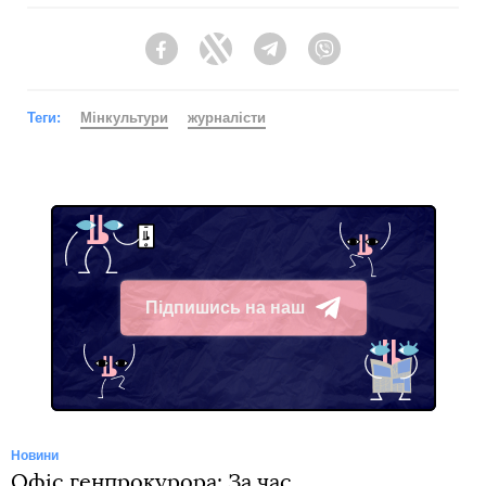
Facebook
Twitter
Telegram
Viber
Теги:
Мінкультури
журналісти
Підпишись на наш
Telegram
Новини
Офіс генпрокурора: За час