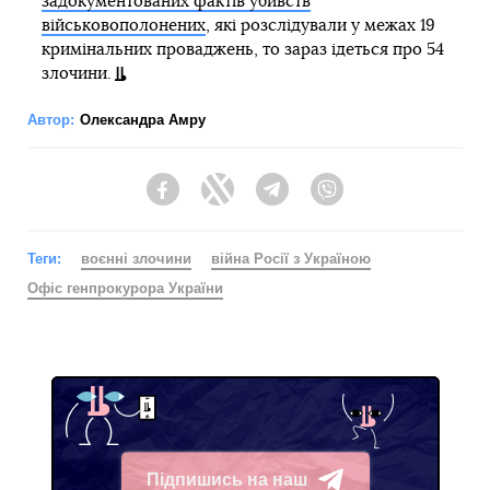
задокументованих фактів убивств
військовополонених
, які розслідували у межах 19
кримінальних проваджень, то зараз ідеться про 54
злочини.
Автор:
Олександра Амру
Facebook
Twitter
Telegram
Viber
Теги:
воєнні злочини
війна Росії з Україною
Офіс генпрокурора України
Підпишись на наш