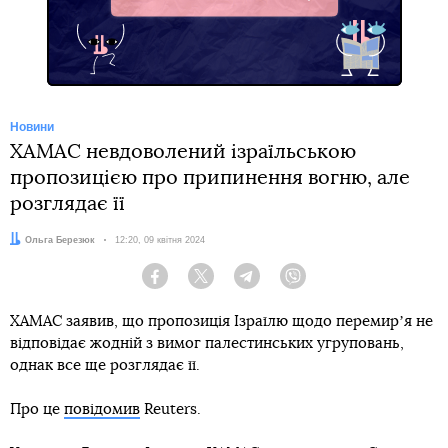
Telegram
Новини
ХАМАС невдоволений ізраїльською
пропозицією про припинення вогню, але
розглядає її
Автор:
Ольга Березюк
Дата:
12:20, 09 квітня 2024
Facebook
Twitter
Telegram
Viber
ХАМАС заявив, що пропозиція Ізраїлю щодо перемирʼя не
відповідає жодній з вимог палестинських угруповань,
однак все ще розглядає її.
Про це
повідомив
Reuters.