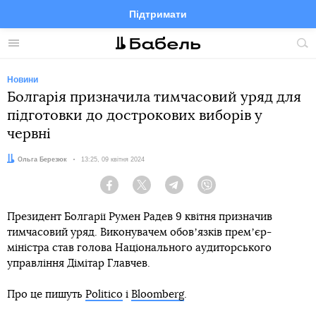
Підтримати
Facebook
Telegram
Twitter
Instagram
Меню
По
по
сай
Новини
Болгарія призначила тимчасовий уряд для
підготовки до дострокових виборів у
червні
Автор:
Ольга Березюк
Дата:
13:25, 09 квітня 2024
Facebook
Twitter
Telegram
Viber
Президент Болгарії Румен Радев 9 квітня призначив
тимчасовий уряд. Виконувачем обовʼязків премʼєр-
міністра став голова Національного аудиторського
управління Дімітар Главчев.
Про це пишуть
Politico
і
Bloomberg
.