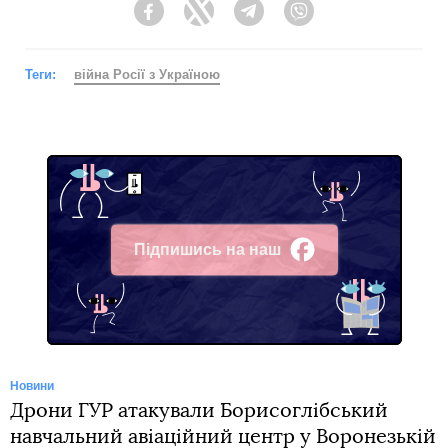
Facebook
Twitter
Telegram
Viber
Теги:
війна Росії з Україною
Підпишись на наш
Facebook
Новини
Дрони ГУР атакували Борисоглібський
навчальний авіаційний центр у Воронезькій