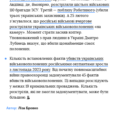
Авдіївці, де, ймовірно,
розстріляли шістьох військових
110 бригади ЗСУ. Третій —
поблизу Роботиного
(убили
трьох українських захисників). А 25 лютого
зʼясувалося, що
російські військові вчергове
розстріляли українських військовополонених
«на
камеру». Момент страти засняв коптер.
Уповноважений з прав людини в Україні Дмитро
Лубінець вказує, що вбили щонайменше сімох
полонених.
Кількість встановлених фактів
убивств українських
військовополонених російськими окупантами зросла
з листопада 2023 року
. Від початку повномасштабної
війни правоохоронці задокументували 45 фактів
вбивств військовополонених. Ці випадки розслідують
у межах 19 кримінальних проваджень. Кількість
розстрілів, які не змогли задокументувати, може бути
більшою.
Автор:
Ліза Бровко