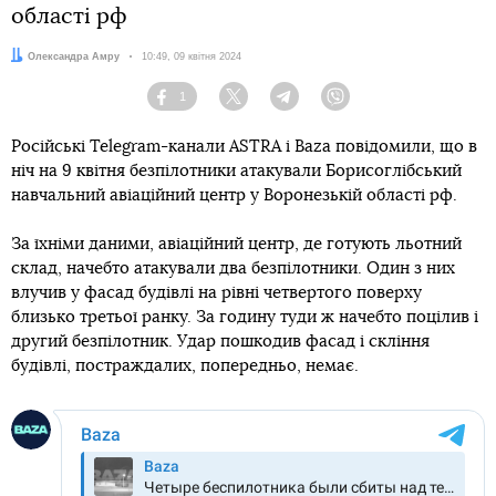
області рф
Автор:
Олександра Амру
Дата:
10:49, 09 квітня 2024
1
Facebook
Twitter
Telegram
Viber
Російські Telegram-канали ASTRA і Baza повідомили, що в
ніч на 9 квітня безпілотники атакували Борисоглібський
навчальний авіаційний центр у Воронезькій області рф.
За їхніми даними, авіаційний центр, де готують льотний
склад, начебто атакували два безпілотники. Один з них
влучив у фасад будівлі на рівні четвертого поверху
близько третьої ранку. За годину туди ж начебто поцілив і
другий безпілотник. Удар пошкодив фасад і скління
будівлі, постраждалих, попередньо, немає.