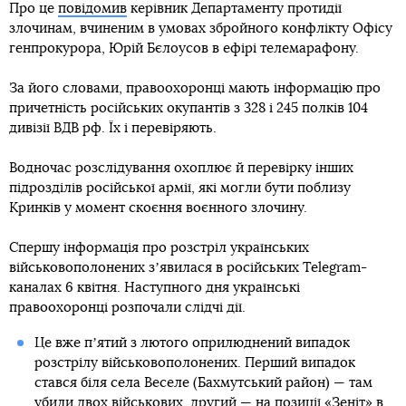
Про це
повідомив
керівник Департаменту протидії
злочинам, вчиненим в умовах збройного конфлікту Офісу
генпрокурора, Юрій Бєлоусов в ефірі телемарафону.
За його словами, правоохоронці мають інформацію про
причетність російських окупантів з 328 і 245 полків 104
дивізії ВДВ рф. Їх і перевіряють.
Водночас розслідування охоплює й перевірку інших
підрозділів російської армії, які могли бути поблизу
Кринків у момент скоєння воєнного злочину.
Спершу інформація про розстріл українських
військовополонених зʼявилася в російських Telegram-
каналах 6 квітня. Наступного дня українські
правоохоронці розпочали слідчі дії.
Це вже пʼятий з лютого оприлюднений випадок
розстрілу військовополонених. Перший випадок
стався біля села Веселе (Бахмутський район) — там
убили двох військових
, другий — на позиції «Зеніт» в