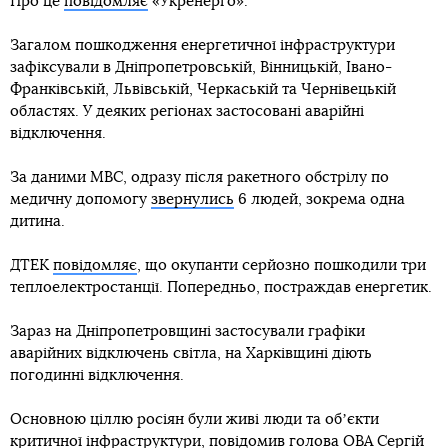
Про це
повідомляє
«Укренерго».
Загалом пошкодження енергетичної інфраструктури
зафіксували в Дніпропетровській, Вінницькій, Івано-
Франківській, Львівській, Черкаській та Чернівецькій
областях. У деяких регіонах застосовані аварійні
відключення.
За даними МВС, одразу після ракетного обстрілу по
медичну допомогу
звернулись
6 людей, зокрема одна
дитина.
ДТЕК
повідомляє
, що окупанти серйозно пошкодили три
теплоелектростанції. Попередньо, постраждав енергетик.
Зараз на Дніпропетровщині застосували графіки
аварійних відключень світла, на Харківщині діють
погодинні відключення.
Основною ціллю росіян були живі люди та обʼєкти
критичної інфраструктури,
повідомив
голова ОВА Сергій