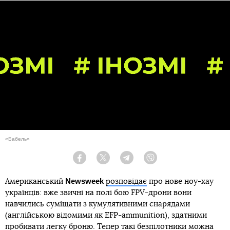
«Бабель»
Facebook
Twitter
Telegram
Viber
Newsweek
Американський
розповідає
про нове ноу-хау
українців: вже звичні на полі бою FPV-дрони вони
навчились суміщати з кумулятивними снарядами
(англійською відомими як EFP-ammunition), здатними
пробивати легку броню. Тепер такі безпілотники можна