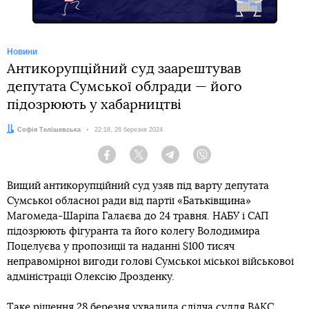
Новини
Антикорупційний суд заарештував
депутата Сумської облради — його
підозрюють у хабарництві
Автор:
Софія Телішевська
Дата:
22:18, 28 березня 2024
Facebook
Twitter
Telegram
Viber
Вищий антикорупційний суд узяв під варту депутата
Сумської обласної ради від партії «Батьківщина»
Магомеда-Шаріпа Галаєва до 24 травня. НАБУ і САП
підозрюють фігуранта та його колегу Володимира
Поцелуєва у пропозиції та наданні $100 тисяч
неправомірної вигоди голові Сумської міської військової
адміністрації Олексію Дрозденку.
Таке рішення 28 березня ухвалила слідча суддя ВАКС