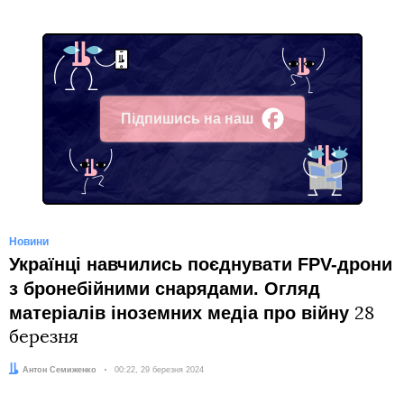
Підпишись на наш
Facebook
Новини
Українці навчились поєднувати FPV-дрони
з бронебійними снарядами. Огляд
матеріалів іноземних медіа про війну
28
березня
Автор:
Антон Семиженко
Дата:
00:22, 29 березня 2024