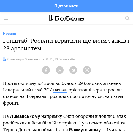
Підтримати
Facebook
Telegram
Twitter
Instagram
Меню
По
по
сай
Новини
Генштаб: Росіяни втратили ще вісім танків і
28 артсистем
Автор:
Олександра Опанасенко
Дата:
08:28, 29 березня 2024
Facebook
Twitter
Telegram
Viber
Протягом минулої доби відбулось 59 бойових зіткнень.
Генеральний штаб ЗСУ
назвав
орієнтовні втрати росіян
станом на 4 березня і розповів про поточну ситуацію на
фронті.
Лиманському
На
напрямку Сили оборони відбили 6 атак
російських військ біля Білогорівки Луганської області та
Бахмутському
Тернів Донецької області, а на
— 13 атак в