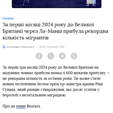
Новини
За перші місяці 2024 року до Великої
Британії через Ла-Манш прибула рекордна
кількість мігрантів
Автор:
Олександра Опанасенко
Дата:
08:02, 29 березня 2024
Facebook
Twitter
Telegram
Viber
За перші три місяці 2024 року до Великої Британії на
надувних човнах прибули понад 4 600 шукачів притулку —
це рекордна кількість за останні роки. Це може стати
новим політичним болем премʼєр-міністра країни Ріші
Сунака, який раніше стверджував, що досяг успіхів у
боротьбі з нелегальною міграцією.
Про це
пише
Reuters.