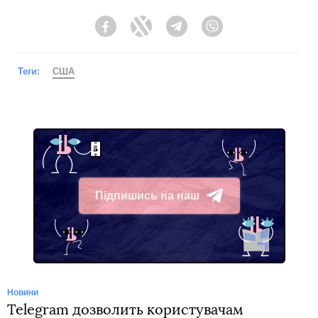
Facebook
Twitter
Telegram
Viber
Теги:
США
Підпишись на наш
Telegram
Новини
Telegram дозволить користувачам