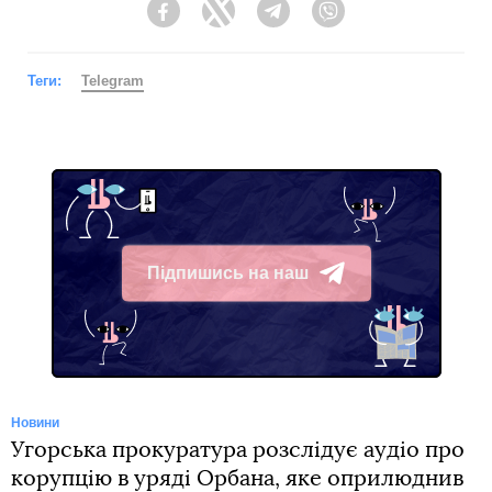
Facebook
Twitter
Telegram
Viber
Теги:
Telegram
Підпишись на наш
Telegram
Новини
Угорська прокуратура розслідує аудіо про
корупцію в уряді Орбана, яке оприлюднив