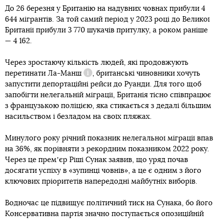
До 26 березня у Британію на надувних човнах прибули 4
644 мігрантів. За той самий період у 2023 році до Великої
Британії прибули 3 770 шукачів притулку, а роком раніше
— 4 162.
Через зростаючу кількість людей, які продовжують
перетинати
Ла-Манш
, британські чиновники хочуть
Довідка
запустити депортаційні рейси до Руанди. Для того щоб
запобігти нелегальній міграції, Британія тісно співпрацює
з французькою поліцією, яка стикається з дедалі більшим
насильством і безладом на своїх пляжах.
Минулого року річний показник нелегальної міграції впав
на 36%, як порівняти з рекордним показником 2022 року.
Через це премʼєр Ріші Сунак заявив, що уряд почав
досягати успіху в «зупинці човнів», а це є одним з його
ключових пріоритетів напередодні майбутніх виборів.
Водночас це підвищує політичний тиск на Сунака, бо його
Консервативна партія значно поступається опозиційній