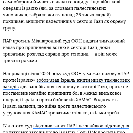
самооборони й мають ознаки геноциду. І що військові
операції Ізраїлю (які, за словами палестинських
чиновників, забрали життя понад 26 тисяч людей)
покликані знищити палестинців у секторі Гази як окрему
групу.
ПАР просить Міжнародний суд ООН видати тимчасовий
наказ про припинення вогню в секторі Гази, доки
триватиме розгляд справи про геноцид — а він може
тривати роками.
Наприкінці січня 2024 року суд ООН у межах позову «ПАР
проти Ізраїлю»
зобовʼязав Ізраїль вжити низку тимчасових
заходів
для запобігання геноциду в секторі Гази, проте не
постановив негайно припинити бої в межах військової
операції Ізраїлю проти бойовиків ХАМАС. Водночас в
Ізраїлі заявили, що війна проти палестинського
угруповання ХАМАС триватиме стільки, скільки треба.
17 лютого суд
відхилив запит ПАР і не знайшов підстав для
додаткових заходів щодо Ізраїлю
. Тоді ПАР просила про