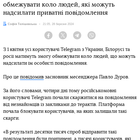
обмежувати коло людей, які можуть
надсилати приватні повідомлення
Автор:
Софія Телішевська
Дата:
21:05, 28 березня 2024
Facebook
Twitter
Telegram
Viber
З 1 квітня усі користувачі Telegram з України, Білорусі та
росії матимуть змогу обмежувати коло людей, що можуть
надсилати їм особисті повідомлення.
Про це
повідомив
засновник месенджера Павло Дуров.
За його словами, чотири дні тому російськомовні
користувачі Telegram почали скаржитися на повідомлення
від незнайомців із закликами до терактів. Платформа
почала блокувати користувачів, на яких залишали такі
скарги.
«В результаті десятки тисяч спроб відправити такі
повідомлення були припинені, а тисячі користувачів, які