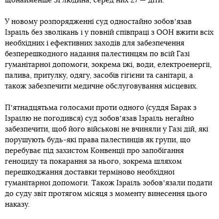
щонайменше 31 людина, серед них 27 — діти.
У новому розпорядженні суд одностайно зобовʼязав
Ізраїль без зволікань і у повній співпраці з ООН вжити всіх
необхідних і ефективних заходів для забезпечення
безперешкодного надання палестинцям по всій Газі
гуманітарної допомоги, зокрема їжі, води, електроенергії,
палива, притулку, одягу, засобів гігієни та санітарії, а
також забезпечити медичне обслуговування місцевих.
Пʼятнадцятьма голосами проти одного (суддя Барак з
Ізраїлю не погодився) суд зобовʼязав Ізраїль негайно
забезпечити, щоб його військові не вчиняли у Газі дій, які
порушують будь-які права палестинців як групи, що
перебуває під захистом Конвенції про запобігання
геноциду та покарання за нього, зокрема шляхом
перешкоджання доставки терміново необхідної
гуманітарної допомоги. Також Ізраїль зобовʼязали подати
до суду звіт протягом місяця з моменту винесення цього
наказу.