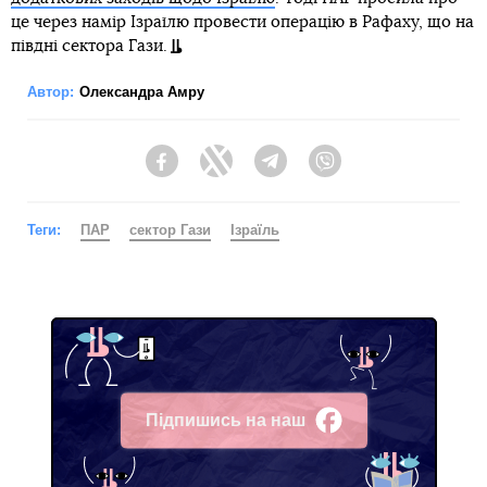
це через намір Ізраїлю провести операцію в Рафаху, що на
півдні сектора Гази.
Автор:
Олександра Амру
Facebook
Twitter
Telegram
Viber
Теги:
ПАР
сектор Гази
Ізраїль
Підпишись на наш
Facebook