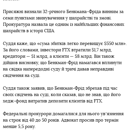
Присяжні визнали 32-річного Бенкмана-Фріда винним за
семи пунктами звинувачення у шахрайстві та змові.
Прокуратура назвала це одним із найбільших фінансових
шахрайств в історії США.
Суддя каже, що «сума збитків легко перевищує $550 млн».
За його словами, інвестори FTX втратили $1,7 млрд,
кредитори — $1 млрд, а клієнти — $8 млрд. Він також
дійшов висновку, що Бенкман-Фрід намагався вплинути
на свідка напередодні суду й тричі давав неправдиві
свідчення на суді.
Суддя також заявив, що Бенкман-Фрід збрехав під час
своїх свідчень на суді, коли сказав, що не знав, що його
хедж-фонд витратив депозити клієнтів від FTX.
Федеральні прокурори домагалися для нього увʼязнення
на строк від 40 до 50 років. Адвокат просив про термін
менше 5,5 року.