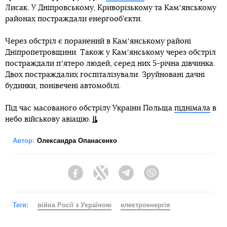
Лисак. У Дніпровському, Криворізькому та Камʼянському
районах постраждали енергооб’єкти.
Через обстріл є поранений в Камʼянському районі
Дніпропетровщини. Також у Камʼянському через обстріл
постраждали пʼятеро людей, серед них 5-річна дівчинка.
Двох постраждалих госпіталізували. Зруйновані дачні
будинки, понівечені автомобілі.
Під час масованого обстрілу України Польща
піднімала
в
небо військову авіацію.
Автор:
Олександра Опанасенко
Facebook
Twitter
Telegram
Viber
Теги:
війна Росії з Україною
електроенергія