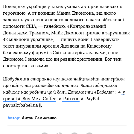
Поведінку українців у таких умовах авторки називають
героїчною. А от позицію Майка Джонсона, від якого
залежить ухвалення нового великого пакета військової
допомоги США, ― ганебною. «Контрольований
Дональдом Трампом, Майк Джонсон тримає в заручниках
42 мільйони українців», ― пишуть вони. І завершують
текст цитуванням Арсенія Яценюка на Київському
безпековому форумі: «Світ спостерігає за вами, пане
Джонсон. І знаючи, що ви ревний християнин, Бог теж
спостерігає за вами».
Щобудня ми старанно шукаємо найцікавіші матеріали
про війну та розповідаємо про них. Ваша підтримка
надихає нас робити це й далі. Допомогти «Бабелю»: 🔸
у
гривні
🔸
Buy Me a Coffee
🔸
Patreon
🔸
PayPal:
paypal@babel.ua
Автор:
Антон Семиженко