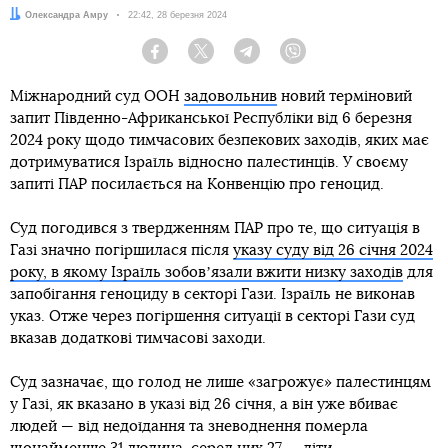
Автор:
Олександра Амру
Дата:
22:42, 28 березня 2024
Facebook
Twitter
Telegram
Viber
Міжнародний суд ООН
задовольнив
новий терміновий
запит Південно-Африканської Республіки від 6 березня
2024 року щодо тимчасових безпекових заходів, яких має
дотримуватися Ізраїль відносно палестинців. У своєму
запиті ПАР посилається на Конвенцію про геноцид.
Суд погодився з твердженням ПАР про те, що ситуація в
Газі значно погіршилася після
указу суду від 26 січня 2024
року, в якому Ізраїль зобовʼязали вжити низку заходів
для
запобігання геноциду в секторі Гази. Ізраїль не виконав
указ. Отже через погіршення ситуації в секторі Гази суд
вказав додаткові тимчасові заходи.
Суд зазначає, що голод не лише «загрожує» палестинцям
у Газі, як вказано в указі від 26 січня, а він уже вбиває
людей — від недоїдання та зневоднення померла