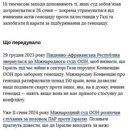
Ці тимчасові заходи доповнюють ті, яких суд зобовʼязав
дотримуватися 26 січня — зокрема утримуватися від
вчинення актів геноциду проти палестинців у Газі та
запобігати й карати за підбурювання до геноциду.
Що передувало
29 грудня 2023 року
Південно-Африканська Республіка
звернулася до Міжнародного суду ООН
, щоб визнати, що
Ізраїль під час війни в секторі Гази порушує Конвенцію
ООН про заборону геноциду. Міжнародну Конвенцію про
геноцид ратифікували понад 150 країн, вона дозволяє
нації подавати скаргу проти іншої, яка, на її думку, вчиняє
геноцид — навіть якщо вона не має прямого стосунку до
конфлікту.
Уже 11 січня 2024 року
Міжнародний суд ООН розпочав
слухання за позовом ПАР проти Ізраїлю
. Позивачі
прагнуть довести, що дії Ізраїлю виходять за межі