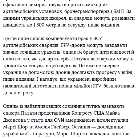
ефективно використовувати проти самохідних
артилерійських установок, бронетранспортерів і БМП. За
даними українських джерел, ці снаряди можуть розвивати
швидкість до 1 800 метрів на секунду, пише видання.
Це ще один спосіб компенсувати брак у ЗСУ
артилерійських снарядів. FPV-дрони можуть завдавати
значно точніших уражень, однак їм бракує інтенсивності й
сили вогню, які дає артилерія. Потужніші снаряди можуть
трохи компенсувати цей недолік. Це вже не вперше
українці за допомогою дронів досягають прогресу у війні,
пише видання. І нагадує, що українські виробники
налаштовані виготовити понад мільйон FPV-безпілотників
до кінця року.
Одним із найвпливовіших союзників путіна називають
спікера Палати представників Конгресу США Майка
CNN
Джонсона у
статті
для
американські інтелектуалки
Марсі Шор та Амелія Глейзер. Остання ― дослідниця
української літератури, Марсі Шор же викладає новітню