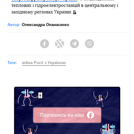
теплових і гідроелектростанцій в центральному і
західному регіонах України.
Автор:
Олександра Опанасенко
Facebook
Twitter
Telegram
Viber
Теги:
війна Росії з Україною
Підпишись на наш
Facebook