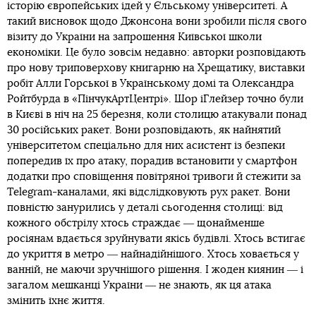
історію європейських ідей у Єльському університеті. А
такий висновок щодо Джонсона вони зробили після свого
візиту до України на запрошення Київської школи
економіки. Це було зовсім недавно: авторки розповідають
про нову триповерхову книгарню на Хрещатику, виставки
робіт Алли Горської в Українському домі та Олександра
Ройтбурда в «ПінчукАртЦентрі». Шор іГлейзер точно були
в Києві в ніч на 25 березня, коли столицю атакували понад
30 російських ракет. Вони розповідають, як найнятий
університетом спеціально для них асистент із безпеки
попередив їх про атаку, порадив встановити у смартфон
додатки про сповіщення повітряної тривоги й стежити за
Telegram-каналами, які відслідковують рух ракет. Вони
повністю занурились у деталі сьогодення столиці: від
кожного обстрілу хтось страждає ― щонайменше
росіянам вдається зруйнувати якісь будівлі. Хтось встигає
до укриття в метро ― найнадійнішого. Хтось ховається у
ванній, не маючи зручнішого рішення. І жоден киянин ― і
загалом мешканці України ― не знають, як ця атака
змінить їхнє життя.