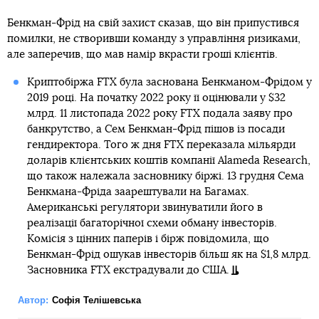
Бенкман-Фрід на свій захист сказав, що він припустився
помилки, не створивши команду з управління ризиками,
але заперечив, що мав намір вкрасти гроші клієнтів.
Криптобіржа FTX була заснована Бенкманом-Фрідом у
2019 році. На початку 2022 року її оцінювали у $32
млрд. 11 листопада 2022 року FTX подала заяву про
банкрутство, а Сем Бенкман-Фрід пішов із посади
гендиректора. Того ж дня FTX переказала мільярди
доларів клієнтських коштів компанії Alameda Research,
що також належала засновнику біржі. 13 грудня Сема
Бенкмана-Фріда заарештували на Багамах.
Американські регулятори звинуватили його в
реалізації багаторічної схеми обману інвесторів.
Комісія з цінних паперів і бірж повідомила, що
Бенкман-Фрід ошукав інвесторів більш як на $1,8 млрд.
Засновника FTX екстрадували до США.
Автор:
Софія Телішевська