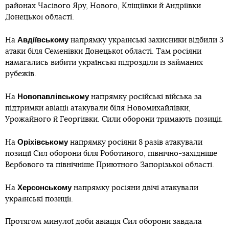
районах Часівого Яру, Нового, Кліщіївки й Андріївки
Донецької області.
Авдіївському
На
напрямку українські захисники відбили 3
атаки біля Семенівки Донецької області. Там росіяни
намагались вибити українські підрозділи із займаних
рубежів.
Новопавлівському
На
напрямку російські війська за
підтримки авіації атакували біля Новомихайлівки,
Урожайного й Георгіївки. Сили оборони тримають позиції.
Оріхівському
На
напрямку росіяни 8 разів атакували
позиції Сил оборони біля Роботиного, північно-західніше
Вербового та північніше Приютного Запорізької області.
Херсонському
На
напрямку росіяни двічі атакували
українські позиції.
Протягом минулої доби авіація Сил оборони завдала