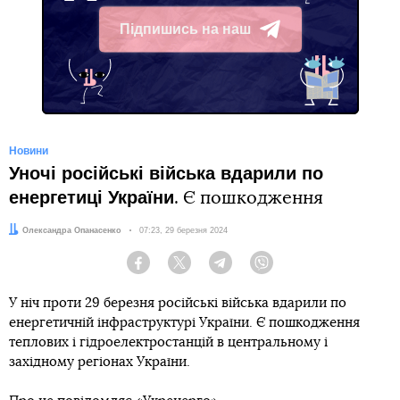
Підпишись на наш
Telegram
Новини
Уночі російські війська вдарили по
енергетиці України
. Є пошкодження
Автор:
Олександра Опанасенко
Дата:
07:23, 29 березня 2024
Facebook
Twitter
Telegram
Viber
У ніч проти 29 березня російські війська вдарили по
енергетичній інфраструктурі України. Є пошкодження
теплових і гідроелектростанцій в центральному і
західному регіонах України.