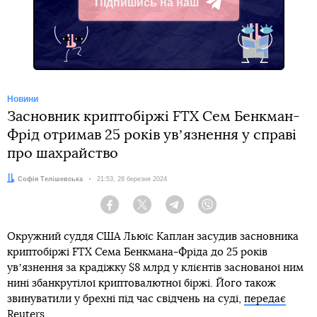
Підпишись на наш
Telegram
Новини
Засновник криптобіржі FTX Сем Бенкман-
Фрід отримав 25 років увʼязнення у справі
про шахрайство
Автор:
Софія Телішевська
Дата:
21:53, 28 березня 2024
Facebook
Twitter
Telegram
Viber
Окружний суддя США Льюїс Каплан засудив засновника
криптобіржі FTX Сема Бенкмана-Фріда до 25 років
увʼязнення за крадіжку $8 млрд у клієнтів заснованої ним
нині збанкрутілої криптовалютної біржі. Його також
звинуватили у брехні під час свідчень на суді,
передає
Reuters.