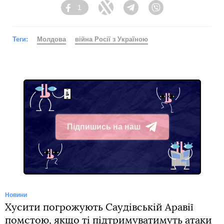
1
Facebook
Twitter
Telegram
Viber
Теги:
Молдова
війна Росії з Україною
Підпишись на наш
Telegram
Новини
Хусити погрожують Саудівській Аравії
помстою, якщо ті підтримуватимуть атаки