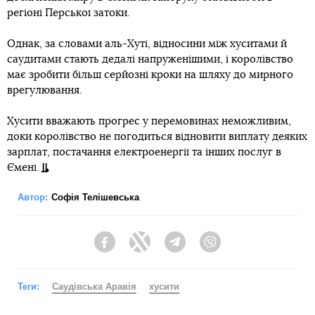
регіоні Перської затоки.
Однак, за словами аль-Хуті, відносини між хуситами й
саудитами стають дедалі напруженішими, і королівство
має зробити більш серйозні кроки на шляху до мирного
врегулювання.
Хусити вважають прогрес у перемовинах неможливим,
доки королівство не погодиться відновити виплату деяких
зарплат, постачання електроенергії та інших послуг в
Ємені.
Автор:
Софія Телішевська
Facebook
Twitter
Telegram
Viber
Теги:
Саудівська Аравія
хусити