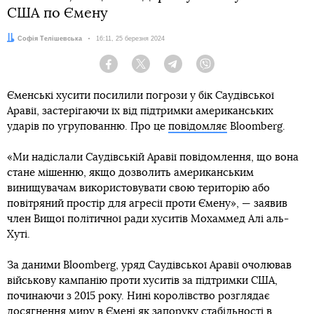
США по Ємену
Автор:
Софія Телішевська
Дата:
16:11, 25 березня 2024
Facebook
Twitter
Telegram
Viber
Єменські хусити посилили погрози у бік Саудівської
Аравії, застерігаючи їх від підтримки американських
ударів по угрупованню. Про це
повідомляє
Bloomberg.
«Ми надіслали Саудівській Аравії повідомлення, що вона
стане мішенню, якщо дозволить американським
винищувачам використовувати свою територію або
повітряний простір для агресії проти Ємену», — заявив
член Вищої політичної ради хуситів Мохаммед Алі аль-
Хуті.
За даними Bloomberg, уряд Саудівської Аравії очолював
військову кампанію проти хуситів за підтримки США,
починаючи з 2015 року. Нині королівство розглядає
досягнення миру в Ємені як запоруку стабільності в