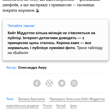
дипфейк, а що насправді з принцесою — таємниця,
покрита мороком.
Читайте також:
Кейт Міддлтон кілька місяців не зʼявляється на
публіці. Інтернет-детективи доводять — з
принцесою щось сталось. Корона каже — все
нормально, і публікує сумнівні фото.
Трохи таблоїду
на «Бабелі»
Автор:
Олександра Амру
Facebook
Twitter
Telegram
Viber
Теги:
Велика Британія
Принцеса Уельська Кейт Міддлтон
королівська родина
Росія
Китай
Іран