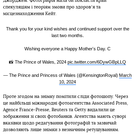
Джорджем. Фотографія мала би покласти край
спекуляціям і теоріям змови про здоровʼя та
місцезнаходження Кейт.
Thank you for your kind wishes and continued support over the
last two months.
Wishing everyone a Happy Mother's Day. C
📸 The Prince of Wales, 2024
pic.twitter.com/6DywGBpLLQ
— The Prince and Princess of Wales (@KensingtonRoyal)
March
10, 2024
Проте згодом на знімку помітили сліди фотошопу. Через
це найбільші міжнародні фотоагентства Associated Press,
Agence France-Presse, Reuters та Getty видалили це
зображення зі своїх фотобанків. Агентства мають суворі
вказівки щодо редагування фотографій та зазвичай
дозволяють лише знімки з незначним ретушуванням.