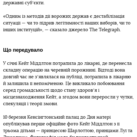
державні субʼєкти.
«Одним із методів дії ворожих держав є дестабілізація
ситуації — чи то підрив легітимності наших виборів, чи то
інших інституцій», — сказало джерело The Telegraph.
Що передувало
У січні Кейт Міддлтон потрапила до лікарні, де перенесла
складну операцію на черевній порожнині. Відтоді вона
довгий час не зʼявлялася на публіці, потрапила в лікарню
й залишила її непоміченою. Це викликало побоювання
серед громадськості щодо стану здоровʼя і
місцезнаходження Кейт, а згодом вони переросли у чутки,
спекуляції і теорії змови.
10 березня Кенсінгтонський палац до Дня матері
опублікував перше офіційне фото Кейт Міддлтон з її
трьома дітьми — принцесою Шарлоттою, принцами Луї та