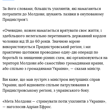
За його словами, більшість ухилянтів, які намагаються
потрапити до Молдови, шукають лазівки в окупованому
Придністровʼї.
«Очевидно, кожен намагається врятувати своє життя, і
здебільшого нелегально перетинають державний кордон
чоловіки від 18 до 60 років. Значною мірою
використовується Придністровський регіон, і ми
практично щотижня проводимо одну-дві операції по
боротьбі та знищенню різних схем, які організовуються на
території Молдови або самостійно громадянами країни,
або спільно з громадянами України», — сказав міністр.
Він каже, що мав зустріч з міністром внутрішніх справ
України, щоб відновити спільне патрулювання в
Придністровському регіоні, з українського боку.
«Мета Молдови — стримувати потік ухилянтів з України»,
— наголосив Адріан Ефрос.