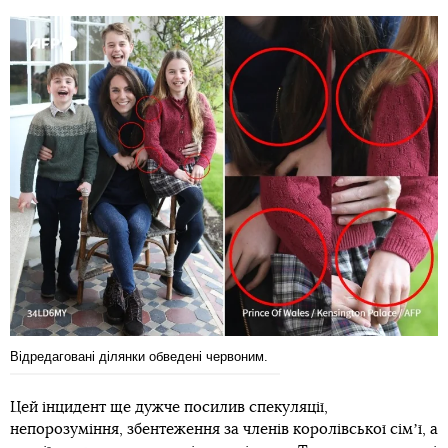
Відредаговані ділянки обведені червоним.
Цей інцидент ще дужче посилив спекуляції,
непорозуміння, збентеження за членів королівської сімʼї, а