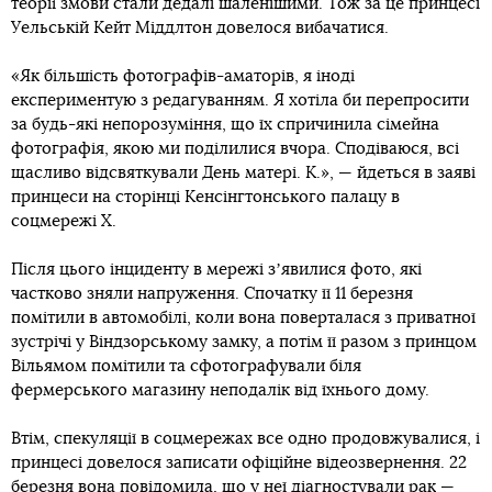
теорії змови стали дедалі шаленішими. Тож за це принцесі
Уельській Кейт Міддлтон довелося вибачатися.
«Як більшість фотографів-аматорів, я іноді
експериментую з редагуванням. Я хотіла би перепросити
за будь-які непорозуміння, що їх спричинила сімейна
фотографія, якою ми поділилися вчора. Сподіваюся, всі
щасливо відсвяткували День матері. К.», — йдеться в заяві
принцеси на сторінці Кенсінгтонського палацу в
соцмережі X.
Після цього інциденту в мережі зʼявилися фото, які
частково зняли напруження. Спочатку її 11 березня
помітили в автомобілі, коли вона поверталася з приватної
зустрічі у Віндзорському замку, а потім її разом з принцом
Вільямом помітили та сфотографували біля
фермерського магазину неподалік від їхнього дому.
Втім, спекуляції в соцмережах все одно продовжувалися, і
принцесі довелося записати офіційне відеозвернення. 22
березня вона повідомила, що у неї діагностували рак —