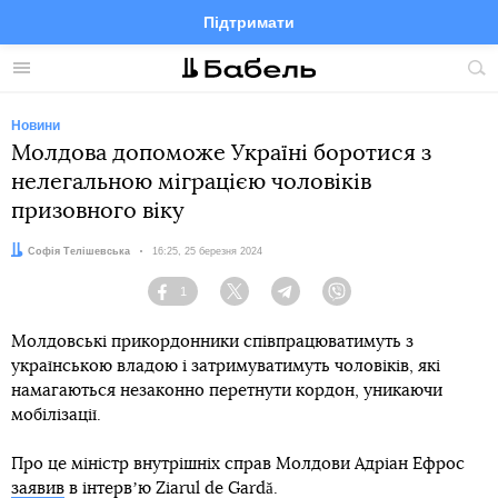
Підтримати
Facebook
Telegram
Twitter
Instagram
Меню
По
по
сай
Новини
Молдова допоможе Україні боротися з
нелегальною міграцією чоловіків
призовного віку
Автор:
Софія Телішевська
Дата:
16:25, 25 березня 2024
1
Facebook
Twitter
Telegram
Viber
Молдовські прикордонники співпрацюватимуть з
українською владою і затримуватимуть чоловіків, які
намагаються незаконно перетнути кордон, уникаючи
мобілізації.
Про це міністр внутрішніх справ Молдови Адріан Ефрос
заявив
в інтервʼю Ziarul de Gardă.