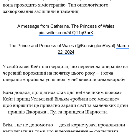
вона проходить хіміотерапію. Тип онкологічного
захворювання залишили в таємниці.
A message from Catherine, The Princess of Wales
pic.twitter.com/5LQT1qGarK
— The Prince and Princess of Wales (@KensingtonRoyal)
March
22, 2024
У своїй заяві Кейт підтвердила, що перенесла операцію на
черевній порожнині на початку цього року — і хоча
операція «пройшла успішно», у неї виявили онкохворобу.
Вона додала, що діагноз став для неї «великим шоком».
Кейт і принц Уельський Вільям «робили все можливе»,
щоб вирішити це приватно заради сім’ї та маленьких дітей
— принців Джорджа і Луї та принцеси Шарлотти.
Втім, і це не допомогло — деякі користувачі продовжили
наполягати на тому, що відеозвернення — фальшивка,