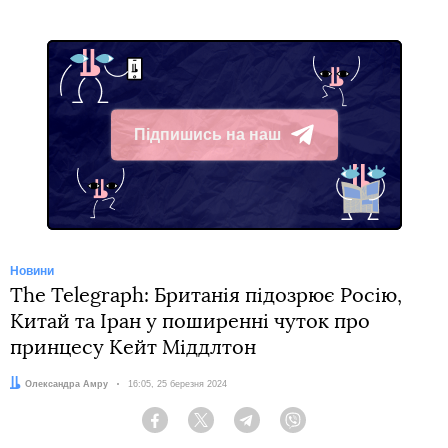
Підпишись на наш
Telegram
Новини
The Telegraph: Британія підозрює Росію,
Китай та Іран у поширенні чуток про
принцесу Кейт Міддлтон
Автор:
Олександра Амру
Дата:
16:05, 25 березня 2024
Facebook
Twitter
Telegram
Viber