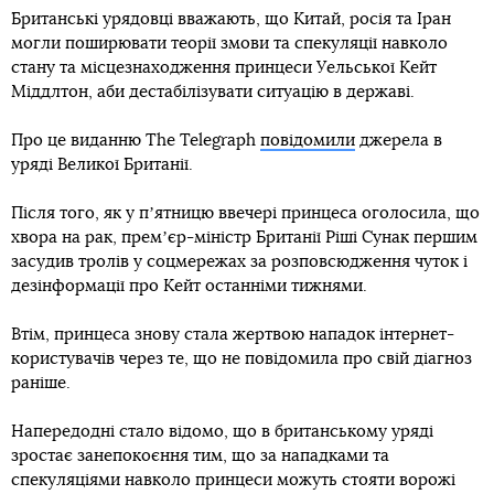
Британські урядовці вважають, що Китай, росія та Іран
могли поширювати теорії змови та спекуляції навколо
стану та місцезнаходження принцеси Уельської Кейт
Міддлтон, аби дестабілізувати ситуацію в державі.
Про це виданню The Telegraph
повідомили
джерела в
уряді Великої Британії.
Після того, як у пʼятницю ввечері принцеса оголосила, що
хвора на рак, премʼєр-міністр Британії Ріші Сунак першим
засудив тролів у соцмережах за розповсюдження чуток і
дезінформації про Кейт останніми тижнями.
Втім, принцеса знову стала жертвою нападок інтернет-
користувачів через те, що не повідомила про свій діагноз
раніше.
Напередодні стало відомо, що в британському уряді
зростає занепокоєння тим, що за нападками та
спекуляціями навколо принцеси можуть стояти ворожі