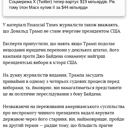
Соцмережа X (Twitter) тепер вартує $19 мільярдів. Рік
тому Ілон Маск купив її за $44 мільярди
У матеріалі Financial Times журналісти також вважають,
що Дональд Трамп не стане вчергове президентом США.
Експерти припустили, що навіть якщо Трамп подолає
нещодавні юридичні перепони у декількох штатах, його
кампанія проти Джо Байдена ознаменує найгірші
президентські вибори в історії США.
На думку журналістів видання, Трампа засудять
принаймні в одному з чотирьох судових процесів перед
виборами, та, ймовірно, він намагатиметься представити
це як політичне переслідування з боку Байдена.
Незважаючи на переживання американського суспільства
про неспромогу чинного президента надалі керувати
державою через його старіння, він, найімовірніше, пройде
на другий термін — радше тому, що більшість прагне