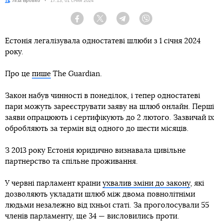
Автор:
Ліза Бровко
Дата:
17:13, 01 січня 2024
Facebook
Twitter
Telegram
Viber
Естонія легалізувала одностатеві шлюби з 1 січня 2024
року.
Про це
пише
The Guardian.
Закон набув чинності в понеділок, і тепер одностатеві
пари можуть зареєструвати заяву на шлюб онлайн. Перші
заяви опрацюють і сертифікують до 2 лютого. Зазвичай їх
обробляють за термін від одного до шести місяців.
З 2013 року Естонія юридично визнавала цивільне
партнерство та спільне проживання.
У червні парламент країни
ухвалив зміни до закону
, які
дозволяють укладати шлюб між двома повнолітніми
людьми незалежно від їхньої статі. За проголосували 55
членів парламенту, ще 34 — висловились проти.