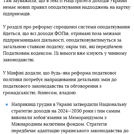
Там зауважили, що в тексті Нацстратегії доходів України
немає нових правил оподаткування надходжень на картку
підприємців.
У розділі про реформу спрощеної системи оподаткування
йдеться, що всі доходи ФОПів, отримані поза межами
підприємницької діяльності, оподатковуватимуться за
загальною ставкою податку, окрім тих, які передбачені
Податковим кодексом. Ці вимоги вже існують у чинному
законодавстві.
У Мінфіні додали, що будь-яка реформа податкової
політики потребує напрацювання детальних змін до
податкового законодавства та обговорення з
громадськістю, бізнесом, владою.
Наприкінці грудня в Україні затвердили Національну
стратегію доходів на 2024—2030 роки і тим самим
виконали зобовʼязання за Меморандумом з
Міжнародним валютним фондом. Стратегія
передбачає адаптацію українського законодавства до