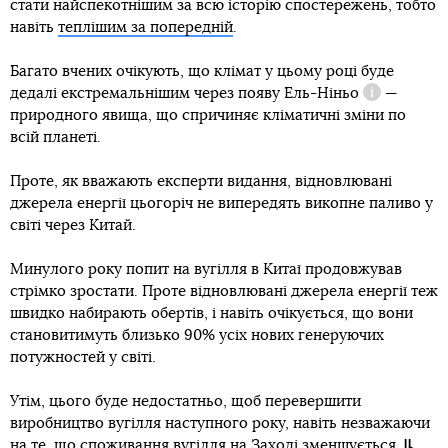
стати найспекотнішим за всю історію спостережень, тобто
навіть
теплішим за попередній
.
Багато вчених очікують, що клімат у цьому році буде
дедалі екстремальнішим через появу
Ель-Ніньо
—
Довідка
природного явища, що спричиняє кліматичні зміни по
всій планеті.
Проте, як вважають експерти видання, відновлювані
джерела енергії цьогоріч не випередять викопне паливо у
світі через Китай.
Минулого року попит на вугілля в Китаї продовжував
стрімко зростати. Проте відновлювані джерела енергії теж
швидко набирають обертів, і навіть очікується, що вони
становитимуть близько 90% усіх нових генеруючих
потужностей у світі.
Утім, цього буде недостатньо, щоб перевершити
виробництво вугілля наступного року, навіть незважаючи
на те, що споживання вугілля на Заході зменшується.