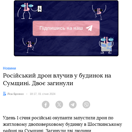
Підпишись на наш
Telegram
Новини
Російський дрон влучив у будинок на
Сумщині. Двоє загинули
Автор:
Ліза Бровко
Дата:
18:17, 01 січня 2024
Facebook
Twitter
Telegram
Viber
Удень 1 січня російські окупанти запустили дрон по
житловому двоповерховому будинку в Шосткинському
районі на Сумщині. Загинули дві людини.