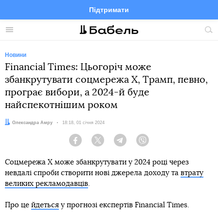
Підтримати
Facebook
Telegram
Twitter
Instagram
Меню
По
по
сай
Новини
Financial Times: Цьогоріч може
збанкрутувати соцмережа X, Трамп, певно,
програє вибори, а 2024-й буде
найспекотнішим роком
Автор:
Олександра Амру
Дата:
18:18, 01 січня 2024
Facebook
Twitter
Telegram
Viber
Соцмережа Х може збанкрутувати у 2024 році через
невдалі спроби створити нові джерела доходу та
втрату
великих рекламодавців
.
Про це
йдеться
у прогнозі експертів Financial Times.