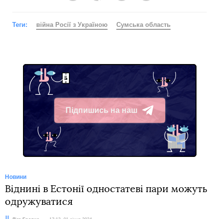
Теги:
війна Росії з Україною
Сумська область
Підпишись на наш
Telegram
Новини
Віднині в Естонії одностатеві пари можуть
одружуватися