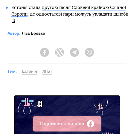
Естонія стала
другою після Словенії країною Східної
Європи
, де одностатеві пари можуть укладати шлюби.
Автор:
Ліза Бровко
Facebook
Twitter
Telegram
Viber
Теги:
Естонія
ЛГБТ
Підпишись на наш
Facebook