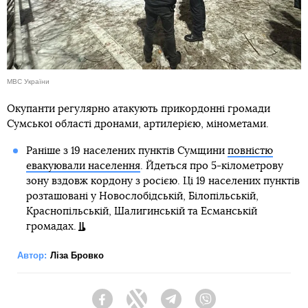
МВС України
Окупанти регулярно атакують прикордонні громади
Сумської області дронами, артилерією, мінометами.
Раніше з 19 населених пунктів Сумщини
повністю
евакуювали населення
. Йдеться про 5-кілометрову
зону вздовж кордону з росією. Ці 19 населених пунктів
розташовані у Новослобідській, Білопільській,
Краснопільській, Шалигинській та Есманській
громадах.
Автор:
Ліза Бровко
Facebook
Twitter
Telegram
Viber