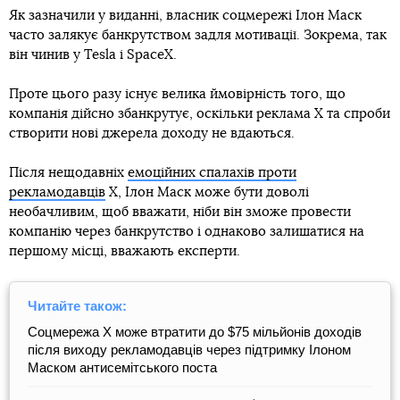
Як зазначили у виданні, власник соцмережі Ілон Маск
часто залякує банкрутством задля мотивації. Зокрема, так
він чинив у Tesla і SpaceX.
Проте цього разу існує велика ймовірність того, що
компанія дійсно збанкрутує, оскільки реклама X та спроби
створити нові джерела доходу не вдаються.
Після нещодавніх
емоційних спалахів проти
рекламодавців
X, Ілон Маск може бути доволі
необачливим, щоб вважати, ніби він зможе провести
компанію через банкрутство і однаково залишатися на
першому місці, вважають експерти.
Читайте також:
Соцмережа X може втратити до $75 мільйонів доходів
після виходу рекламодавців через підтримку Ілоном
Маском антисемітського поста