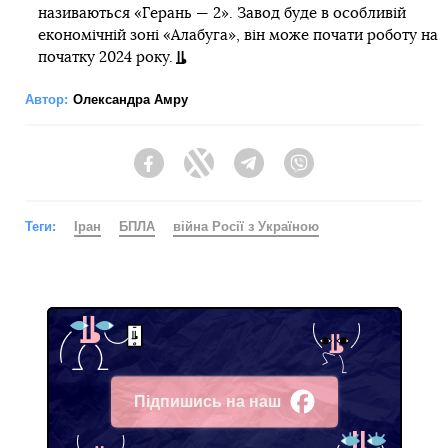
називаються «Герань — 2». Завод буде в особливій
економічній зоні «Алабуга», він може почати роботу на
початку 2024 року.
Автор:
Олександра Амру
Facebook
Twitter
Telegram
Viber
Теги:
Іран
БПЛА
війна Росії з Україною
Підпишись на наш
Facebook