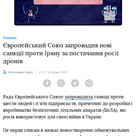
Facebook
Новини
Європейський Союз запровадив нові
санкції проти Ірану за постачання росії
дронів
Автор:
Олександра Амру
Дата:
17:37, 11 грудня 2023
Facebook
Twitter
Telegram
Viber
Рада Європейського Союзу
запровадила
санкції проти
шести людей і пʼяти підприємств, причетних до розробки і
виробництва безпілотних літальних апаратів (БпЛА), які
росія використовує для своєї війни в Україні.
Це перші списки в межах новостворених обмежувальних