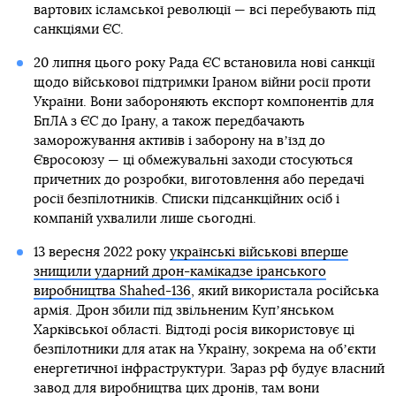
вартових ісламської революції — всі перебувають під
санкціями ЄС.
20 липня цього року Рада ЄС встановила нові санкції
щодо військової підтримки Іраном війни росії проти
України. Вони забороняють експорт компонентів для
БпЛА з ЄС до Ірану, а також передбачають
заморожування активів і заборону на вʼїзд до
Євросоюзу — ці обмежувальні заходи стосуються
причетних до розробки, виготовлення або передачі
росії безпілотників. Списки підсанкційних осіб і
компаній ухвалили лише сьогодні.
13 вересня 2022 року
українські військові вперше
знищили ударний дрон-камікадзе іранського
виробництва Shahed-136
, який використала російська
армія. Дрон збили під звільненим Купʼянськом
Харківської області. Відтоді росія використовує ці
безпілотники для атак на Україну, зокрема на обʼєкти
енергетичної інфраструктури. Зараз рф будує власний
завод для виробництва цих дронів, там вони