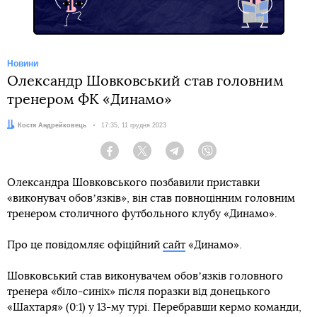
Новини
Олександр Шовковський став головним
тренером ФК «Динамо»
Автор:
Костя Андрейковець
Дата:
17:35, 11 грудня 2023
Facebook
Twitter
Telegram
Viber
Олександра Шовковського позбавили приставки
«виконувач обовʼязків», він став повноцінним головним
тренером столичного футбольного клубу «Динамо».
Про це повідомляє офіційний
сайт
«Динамо».
Шовковський став виконувачем обовʼязків головного
тренера «біло-синіх» після поразки від донецького
«Шахтаря» (0:1) у 13-му турі. Перебравши кермо команди,