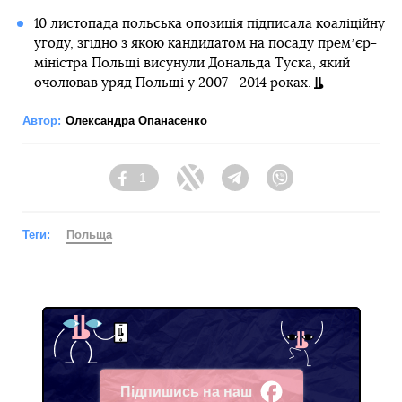
10 листопада польська опозиція підписала коаліційну
угоду, згідно з якою кандидатом на посаду премʼєр-
міністра Польщі висунули Дональда Туска, який
очолював уряд Польщі у 2007—2014 роках.
Автор:
Олександра Опанасенко
1
Facebook
Twitter
Telegram
Viber
Теги:
Польща
Підпишись на наш