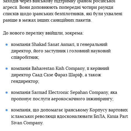
заходів через військову підтримку Іраном російської
агресії. Вони доповнюють попередні чотири раунди
списків щодо іранських безпілотників, які були ухвалені
раніше в межах інших санкційних пакетів.
До нового переліку ввійшли, зокрема:
компанія Shakad Sanat Asmari, її генеральний
директор, його заступник і головний науковий
співробітник;
компанія Baharestan Kish Company, її керівний
директор Саад Сазе Фараз Шаріф, а також
гендиректор;
компанія Sarmad Electronic Sepahan Company, яка
пропонує послуги аерокосмічного інжинірингу;
компанія, що допомагає іранському Корпусу вартових
ісламської революції вдосконалювати БпЛА, Kimia Part
Sivan Company.