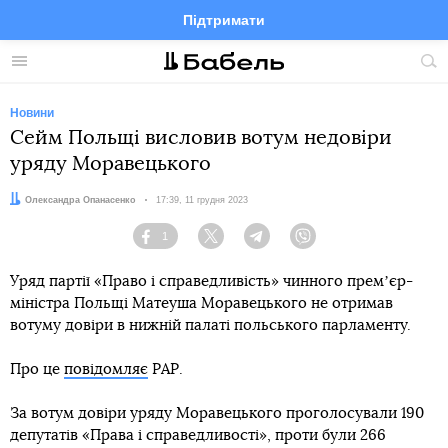
Підтримати
Facebook
Telegram
Twitter
Instagram
Меню
По
по
сай
Новини
Сейм Польщі висловив вотум недовіри
уряду Моравецького
Автор:
Олександра Опанасенко
Дата:
17:39, 11 грудня 2023
1
Facebook
Twitter
Telegram
Viber
Уряд партії «Право і справедливість» чинного премʼєр-
міністра Польщі Матеуша Моравецького не отримав
вотуму довіри в нижній палаті польського парламенту.
Про це
повідомляє
РАР.
За вотум довіри уряду Моравецького проголосували 190
депутатів «Права і справедливості», проти були 266