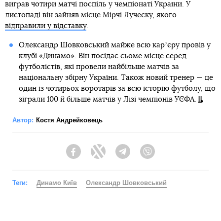
виграв чотири матчі поспіль у чемпіонаті України. У
листопаді він зайняв місце Мірчі Луческу, якого
відправили у відставку
.
Олександр Шовковський майже всю карʼєру провів у
клубі «Динамо». Він посідає сьоме місце серед
футболістів, які провели найбільше матчів за
національну збірну України. Також новий тренер — це
один із чотирьох воротарів за всю історію футболу, що
зіграли 100 й більше матчів у Лізі чемпіонів УЄФА.
Автор:
Костя Андрейковець
Facebook
Twitter
Telegram
Viber
Теги:
Динамо Київ
Олександр Шовковський