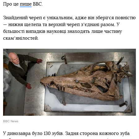
Про це
пише
BBC.
Знайдений череп є унікальним, адже він зберігся повністю
— нижня щелепа та верхній череп зʼєднані разом. У
більшості випадків науковці знаходять лише частину
скамʼянілостей.
BBC News
У динозавра було 130 зубів. Задня сторона кожного зуба