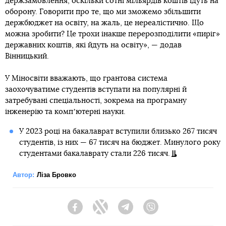
держзамовлення, оскільки сотні мільярдів коштів ідуть на
оборону. Говорити про те, що ми зможемо збільшити
держбюджет на освіту, на жаль, це нереалістично. Що
можна зробити? Це трохи інакше перерозподілити «пиріг»
державних коштів, які йдуть на освіту», — додав
Вінницький.
У Міносвіти вважають, що грантова система
заохочуватиме студентів вступати на популярні й
затребувані спеціальності, зокрема на програмну
інженерію та компʼютерні науки.
У 2023 році на бакалаврат вступили близько 267 тисяч
студентів, із них — 67 тисяч на бюджет. Минулого року
студентами бакалаврату стали 226 тисяч.
Автор:
Ліза Бровко
Facebook
Twitter
Telegram
Viber