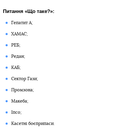
Питання «Що таке?»:
Гепатит А;
ХАМАС;
РЕБ;
Редан;
КАБ;
Сектор Гази;
Промзона;
Макеба;
Іпсо;
Касетні боєприпаси.