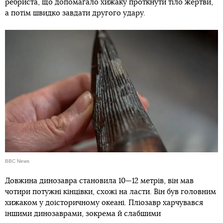
ребриста, що допомагало хижаку проткнути тіло жертви,
а потім швидко завдати другого удару.
BBC News
Довжина динозавра становила 10—12 метрів, він мав
чотири потужні кінцівки, схожі на ласти. Він був головним
хижаком у доісторичному океані. Пліозавр харчувався
іншими динозаврами, зокрема й слабшими