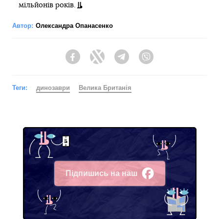
мільйонів років.
Автор:
Олександра Опанасенко
Facebook
Twitter
Telegram
Viber
Теги:
динозаври
Велика Британія
Підпишись на наш
Facebook