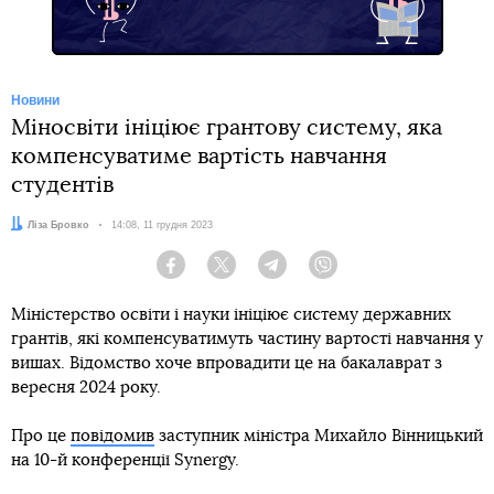
Новини
Міносвіти ініціює грантову систему, яка
компенсуватиме вартість навчання
студентів
Автор:
Ліза Бровко
Дата:
14:08, 11 грудня 2023
Facebook
Twitter
Telegram
Viber
Міністерство освіти і науки ініціює систему державних
грантів, які компенсуватимуть частину вартості навчання у
вишах. Відомство хоче впровадити це на бакалаврат з
вересня 2024 року.
Про це
повідомив
заступник міністра Михайло Вінницький
на 10-й конференції Synergy.