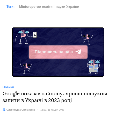
Теги:
Міністерство освіти і науки України
Підпишись на наш
Telegram
Новини
Google показав найпопулярніші пошукові
запити в Україні в 2023 році
Автор:
Олександра Опанасенко
Дата:
13:23, 11 грудня 2023