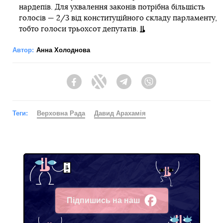
нардепів. Для ухвалення законів потрібна більшість
голосів — 2/3 від конституційного складу парламенту,
тобто голоси трьохсот депутатів.
Автор:
Анна Холоднова
Facebook
Twitter
Telegram
Viber
Теги:
Верховна Рада
Давид Арахамія
Підпишись на наш
Facebook