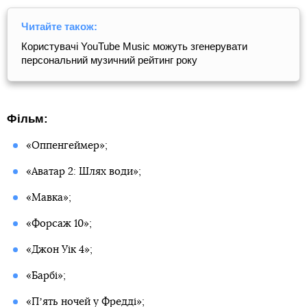
Читайте також:
Користувачі YouTube Music можуть згенерувати
персональний музичний рейтинг року
Фільм:
«Оппенгеймер»;
«Аватар 2: Шлях води»;
«Мавка»;
«Форсаж 10»;
«Джон Уік 4»;
«Барбі»;
«Пʼять ночей у Фредді»;