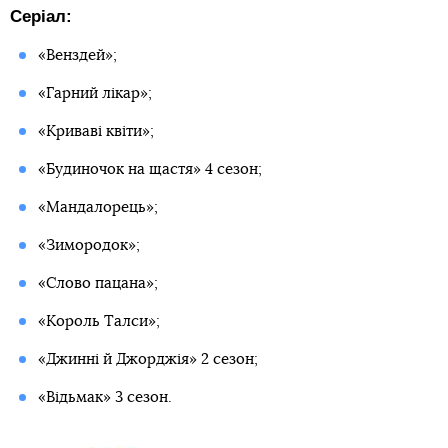
Серіал:
«Венздей»;
«Гарний лікар»;
«Криваві квіти»;
«Будиночок на щастя» 4 сезон;
«Мандалорець»;
«Зимородок»;
«Слово пацана»;
«Король Талси»;
«Джинні й Джорджія» 2 сезон;
«Відьмак» 3 сезон.