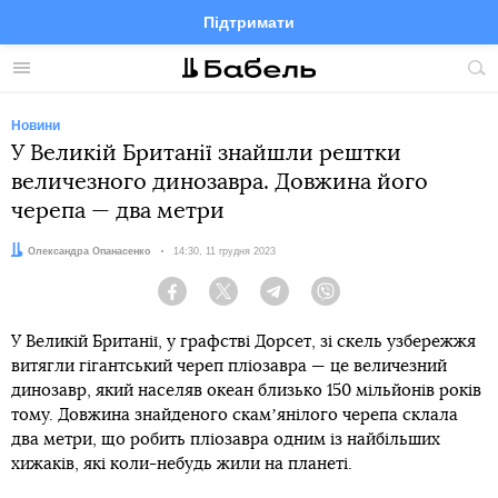
Підтримати
Facebook
Telegram
Twitter
Instagram
Меню
По
по
сай
Новини
У Великій Британії знайшли рештки
величезного динозавра. Довжина його
черепа — два метри
Автор:
Олександра Опанасенко
Дата:
14:30, 11 грудня 2023
Facebook
Twitter
Telegram
Viber
У Великій Британії, у графстві Дорсет, зі скель узбережжя
витягли гігантський череп пліозавра — це величезний
динозавр, який населяв океан близько 150 мільйонів років
тому. Довжина знайденого скамʼянілого черепа склала
два метри, що робить пліозавра одним із найбільших
хижаків, які коли-небудь жили на планеті.