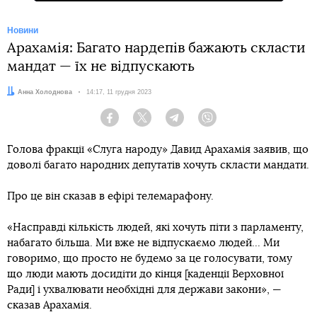
Новини
Арахамія: Багато нардепів бажають скласти
мандат — їх не відпускають
Автор:
Анна Холоднова
Дата:
14:17, 11 грудня 2023
Facebook
Twitter
Telegram
Viber
Голова фракції «Слуга народу» Давид Арахамія заявив, що
доволі багато народних депутатів хочуть скласти мандати.
Про це він сказав в ефірі телемарафону.
«Насправді кількість людей, які хочуть піти з парламенту,
набагато більша. Ми вже не відпускаємо людей... Ми
говоримо, що просто не будемо за це голосувати, тому
що люди мають досидіти до кінця [каденції Верховної
Ради] і ухвалювати необхідні для держави закони», —
сказав Арахамія.