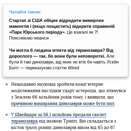
Читайте також:
Стартап зі США обіцяє відродити вимерлих
мамонтів і (якщо пощастить) відкрити справжній
«Парк Юрського періоду».
Це взагалі як ?!
Пояснюємо нюанси
Чи могла б людина втекти від тиранозавра? Від
дорослого — так, бо вони були неповороткі.
Але
були й такі динозаври, від яких не втік би навіть Усейн
Болт — переказуємо статтю Wired
Нещодавно науковці зробили компʼютерне
моделювання наслідків удару астероїда, що зіткнувся
з Землею 66 мільйонів років тому, і виявили, що
причиною вимирання динозаврів може бути пил
.
У Швейцарії за $6,1 мільйона продали скелет
тиранозавра
під назвою Трініті. Він складається з
кісток трьох різних динозаврів віком від 65 до 67