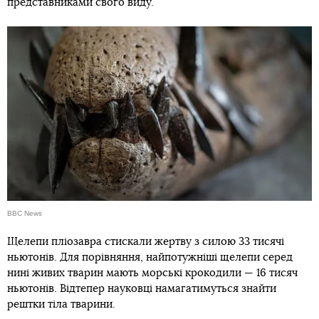
представниками свого виду.
BBC News
Щелепи пліозавра стискали жертву з силою 33 тисячі
ньютонів. Для порівняння, найпотужніші щелепи серед
нині живих тварин мають морські крокодили — 16 тисяч
ньютонів. Відтепер науковці намагатимуться знайти
рештки тіла тварини.