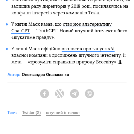
залишив раду директорів у 2018 році, посилаючись на
конфлікт інтересів через компанію Tesla.
У квітні Маск казав, що
створює альтернативу
ChatGPT
— TruthGPT. Новий штучний інтелект нібито
«шукатиме правду».
У липні Маск офіційно
оголосив про запуск xAI
—
власної компанії з досліджень штучного інтелекту. Її
мета — «зрозуміти справжню природу Всесвіту».
Автор:
Олександра Опанасенко
Facebook
Twitter
Telegram
Viber
Теги:
Twitter (X)
штучний інтелект