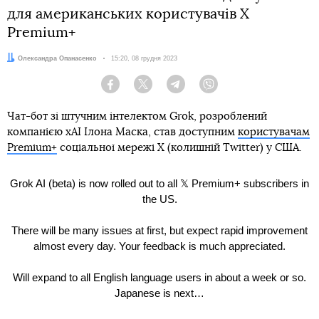
для американських користувачів Х
Premium+
Автор:
Олександра Опанасенко
Дата:
15:20, 08 грудня 2023
Facebook
Twitter
Telegram
Viber
Чат-бот зі штучним інтелектом Grok, розроблений
компанією xAI Ілона Маска, став доступним
користувачам
Premium+
соціальної мережі X (колишній Twitter) у США.
Grok AI (beta) is now rolled out to all 𝕏 Premium+ subscribers in
the US.
There will be many issues at first, but expect rapid improvement
almost every day. Your feedback is much appreciated.
Will expand to all English language users in about a week or so.
Japanese is next…