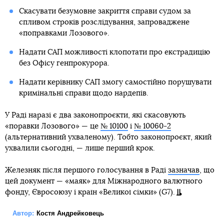
Скасувати безумовне закриття справи судом за
спливом строків розслідування, запроваджене
«поправками Лозового».
Надати САП можливості клопотати про екстрадицію
без Офісу генпрокурора.
Надати керівнику САП змогу самостійно порушувати
кримінальні справи щодо нардепів.
У Раді наразі є два законопроєкти, які скасовують
«поравки Лозового» — це
№ 10100
і
№ 10060-2
(альтернативний ухваленому). Тобто законопроєкт, який
ухвалили сьогодні, — лише перший крок.
Железняк після першого голосування в Раді
зазначав
, що
цей документ — «маяк» для Міжнародного валютного
фонду, Євросоюзу і країн «Великої сімки» (G7).
Автор:
Костя Андрейковець