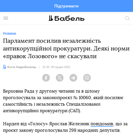
Підтримати
Facebook
Telegram
Twitter
Instagram
Меню
По
по
сай
Новини
Парламент посилив незалежність
антикорупційної прокуратури. Деякі норми
«правок Лозового» не скасували
Автор:
Костя Андрейковець
Дата:
15:35, 08 грудня 2023
Facebook
Twitter
Telegram
Viber
Верховна Рада у другому читанні та в цілому
проголосувала за законопроєкт № 10060, який посилює
самостійність і незалежність Спеціалізованої
антикорупційної прокуратури (САП).
Нардеп від «Голосу» Ярослав Железняк
повідомив
, що за
проєкт закону проголосували 298 народних депутатів.