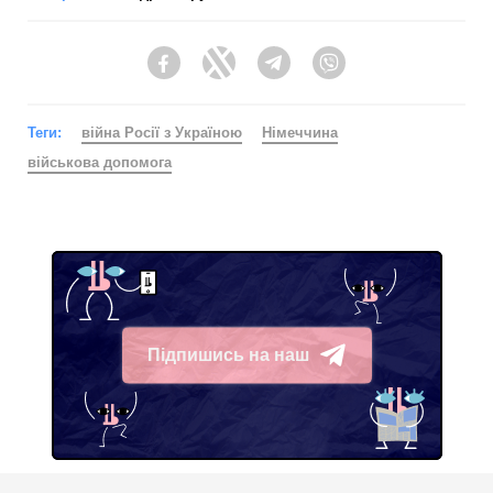
Facebook
Twitter
Telegram
Viber
Теги:
війна Росії з Україною
Німеччина
військова допомога
Підпишись на наш
Telegram