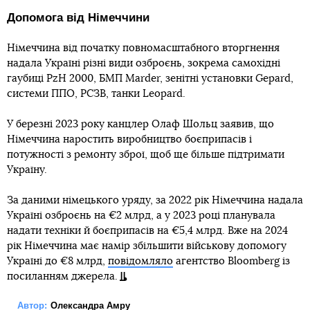
Допомога від Німеччини
Німеччина від початку повномасштабного вторгнення
надала Україні різні види озброєнь, зокрема самохідні
гаубиці PzH 2000, БМП Marder, зенітні установки Gepard,
системи ППО, РСЗВ, танки Leopard.
У березні 2023 року канцлер Олаф Шольц заявив, що
Німеччина наростить виробництво боєприпасів і
потужності з ремонту зброї, щоб ще більше підтримати
Україну.
За даними німецького уряду, за 2022 рік Німеччина надала
Україні озброєнь на €2 млрд, а у 2023 році планувала
надати техніки й боєприпасів на €5,4 млрд. Вже на 2024
рік Німеччина має намір збільшити військову допомогу
Україні до €8 млрд,
повідомляло
агентство Bloomberg із
посиланням джерела.
Автор:
Олександра Амру