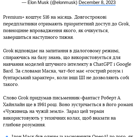
— Elon Musk (@elonmusk)
December 8, 2023
Premium+ коштує $16 на місяць. Довгострокові
передплатники отримають пріоритетний доступ до Grok,
повноцінне впровадження якого, як очікується,
завершиться наступного тижня.
Grok відповідає на запитання в діалоговому режимі,
спираючись на базу знань, що використовується для
навчання моделей штучного інтелекту в ChatGPT і Google
Bard. За словами Маска, чат-бот має «гострий розум і
бунтарський характер», коли інші ШІ не дозволяють собі
такого.
Слово Grok придумав письменник-фантаст Роберт А.
Хайнлайн ще в 1961 році. Воно зустрічається в його романі
«Чужинець на чужій землі». Зараз цей термін
використовують у технічних колах, щоб вказати на
глибоке розуміння.
Ілон Маск був одним із засновників OpenAI до того, як