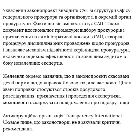
Ухвалений законопроєкт виводить САП зі структури Офісу
генерального прокурора та організовує її в окремий орган
прокуратури. Фактично він змінює статус САП. Також
документ вдосконалює процедури відбору прокурорів і
призначення на адміністративні посади в САП, створює
процедуру дисциплінарних проваджень щодо прокурорів
і визначає механізм підзвітності керівництва прокуратури,
включно з оцінкою ефективності та зовнішнім аудитом з
боку незалежних експертів.
Железняк окремо зазначив, що в законопроєкті скасовані
деякі норми щодо «правок Лозового», але частково. Ці так
звані поправки стосуються строків досудового
розслідування, призначення і проведення експертизи,
можливості оскаржувати повідомлення про підозру тощо.
Антикорупційна організація Transparency International
Ukraine
пише
, що законотворці не врахували критичні
рекомендації: