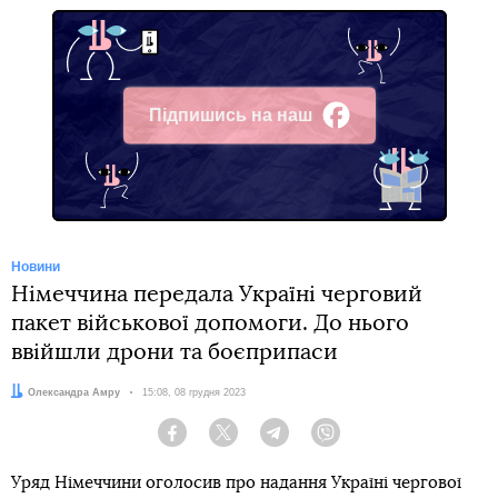
Підпишись на наш
Facebook
Новини
Німеччина передала Україні черговий
пакет військової допомоги. До нього
ввійшли дрони та боєприпаси
Автор:
Олександра Амру
Дата:
15:08, 08 грудня 2023
Facebook
Twitter
Telegram
Viber
Уряд Німеччини оголосив про надання Україні чергової