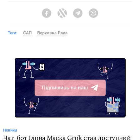
Facebook
Twitter
Telegram
Viber
Теги:
САП
Верховна Рада
Підпишись на наш
Telegram
Новини
Чат-бот Ілона Маска Grok став доступний