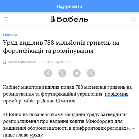
Підтримати
Facebook
Telegram
Twitter
Instagram
Меню
По
по
сай
Новини
Уряд виділив 788 мільйонів гривень на
фортифікації та розмінування
Автор:
Софія Телішевська
Дата:
21:06, 07 грудня 2023
Facebook
Twitter
Telegram
Viber
Кабінет міністрів виділив понад 788 мільйонів гривень на
розмінування та фортифікаційні укріплення,
повідомив
премʼєр-міністр Денис Шмигаль.
«Щойно на позачерговому засіданні Уряду затвердили
розпорядження про надання коштів Міноборони для
зміцнення обороноздатності в прифронтових регіонах», —
пише глава уряду.