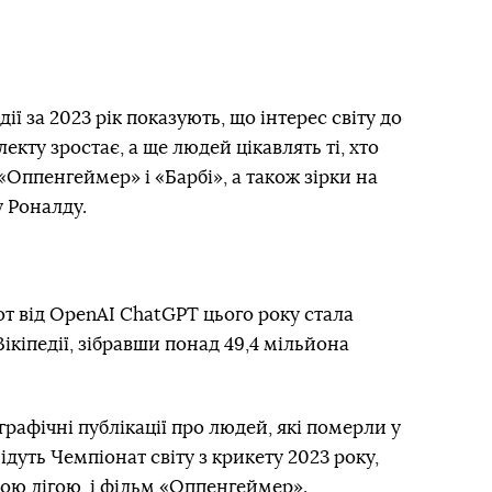
ії за 2023 рік показують, що інтерес світу до
екту зростає, а ще людей цікавлять ті, хто
«Оппенгеймер» і «Барбі», а також зірки на
у Роналду.
от від OpenAI ChatGPT цього року стала
кіпедії, зібравши понад 49,4 мільйона
рафічні публікації про людей, які померли у
в ідуть Чемпіонат світу з крикету 2023 року,
тною лігою, і фільм «Оппенгеймер».