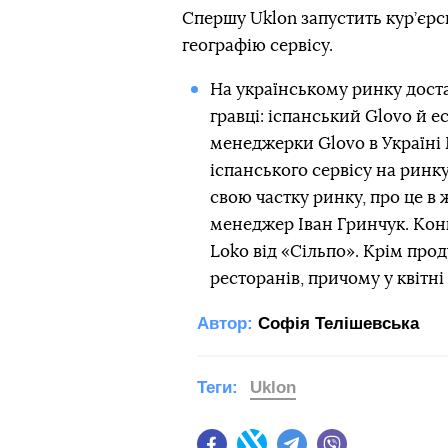
Спершу Uklon запустить кур’єрс
географію сервісу.
На українському ринку доста
гравці: іспанський Glovo й е
менеджерки Glovo в Україні 
іспанського сервісу на ринк
свою частку ринку, про це в
менеджер Іван Гринчук. Кон
Loko від «Сільпо». Крім прод
ресторанів, причому у квітні
Автор:
Софія Телішевська
Теги:
Uklon