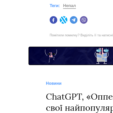
Теги:
Непал
Facebook
Twitter
Telegram
Viber
Помітили помилку? Виділіть її та натисн
Новини
ChatGPT, «Оппен
свої найпопуляр