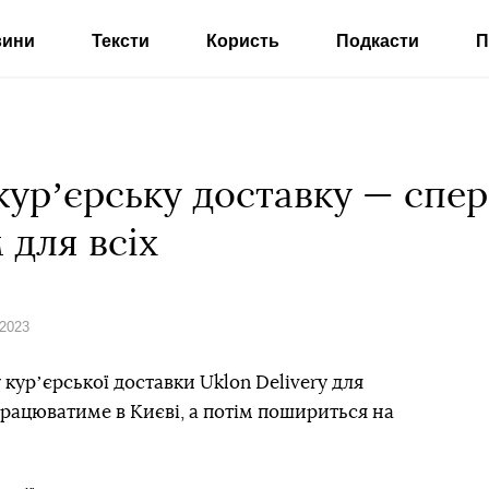
вини
Тексти
Користь
Подкасти
П
курʼєрську доставку — спер
м для всіх
 2023
 курʼєрської доставки Uklon Delivery для
 працюватиме в Києві, а потім пошириться на