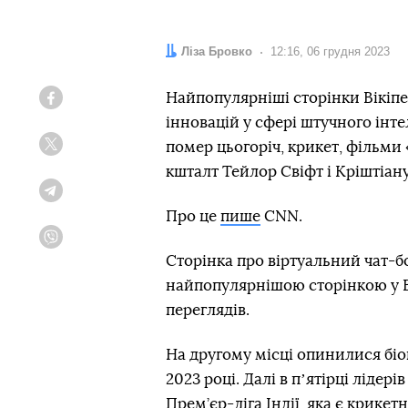
Автор:
Ліза Бровко
Дата:
12:16, 06 грудня 2023
Найпопулярніші сторінки Вікіпед
Facebook
інновацій у сфері штучного інтел
помер цьогоріч, крикет, фільми 
Twitter
кшталт Тейлор Свіфт і Кріштіан
Telegram
Про це
пише
CNN.
Viber
Cторінка про віртуальний чат-б
найпопулярнішою сторінкою у Ві
переглядів.
На другому місці опинилися біог
2023 році. Далі в пʼятірці лідері
Прем’єр-ліга Індії, яка є крике