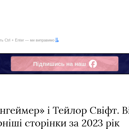
іть
Ctrl
+
Enter
— ми виправимо
Підпишись на наш
Facebook
геймер» і Тейлор Свіфт. Ві
ніші сторінки за 2023 рік