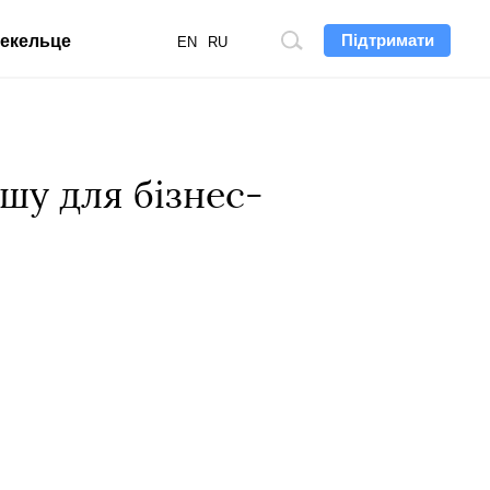
Підтримати
екельце
Пошук
EN
RU
по
сайту
шу для бізнес-