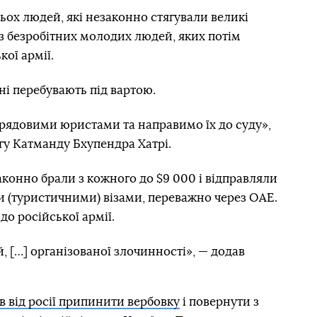
ьох людей, які незаконно стягували великі
 з безробітних молодих людей, яких потім
ої армії.
ні перебувають під вартою.
рядовими юристами та направимо їх до суду»,
угу Катманду Бхупендра Хатрі.
аконно брали з кожного до $9 000 і відправляли
ми (туристичними) візами, переважно через ОАЕ.
до російської армії.
 […] організованої злочинності», — додав
в від росії припинити вербовку
і повернути з