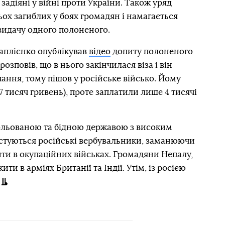
 задіяні у війні проти України. Також уряд
ьох загиблих у боях громадян і намагається
видачу одного полоненого.
аплієнко опублікував
відео
допиту полоненого
озповів, що в нього закінчилася віза і він
чання, тому пішов у російське військо. Йому
77 тисяч гривень), проте заплатили лише 4 тисячі
ольованою та бідною державою з високим
истуються російські вербувальники, заманюючи
ти в окупаційних військах. Громадяни Непалу,
ити в арміях Британії та Індії. Утім, із росією