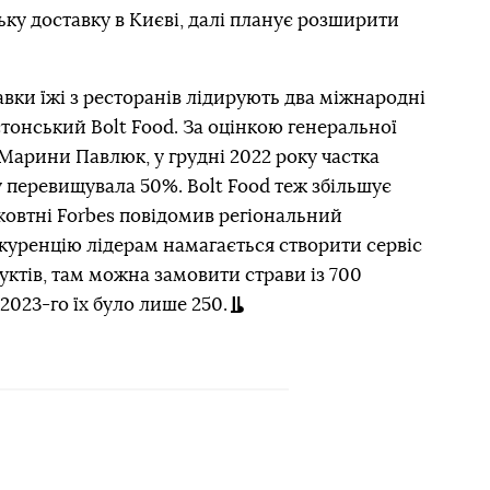
ьку доставку в Києві, далі планує розширити
вки їжі з ресторанів лідирують два міжнародні
стонський Bolt Food. За оцінкою генеральної
Марини Павлюк, у грудні 2022 року частка
у перевищувала 50%. Bolt Food теж збільшує
 жовтні Forbes повідомив регіональний
куренцію лідерам намагається створити сервіс
уктів, там можна замовити страви із 700
 2023-го їх було лише 250.