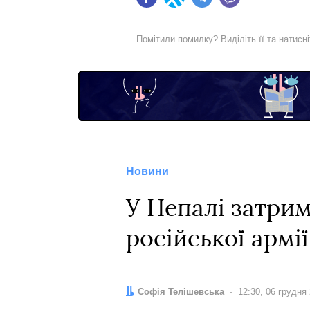
Facebook
Twitter
Telegram
Viber
Помітили помилку? Виділіть її та натисн
Новини
У Непалі затрим
російської армії
Автор:
Софія Телішевська
Дата:
12:30, 06 грудня