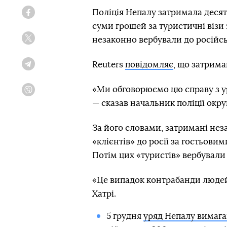
Поліція Непалу затримала десят
Facebook
суми грошей за туристичні візи
незаконно вербували до російськ
Twitter
Reuters
повідомляє
, що затрима
Telegram
«Ми обговорюємо цю справу з у
Viber
— сказав начальник поліції окр
За його словами, затримані нез
«клієнтів» до росії за гостьови
Потім цих «туристів» вербували 
«Це випадок контрабанди людей,
Хатрі.
5 грудня
уряд Непалу вимага