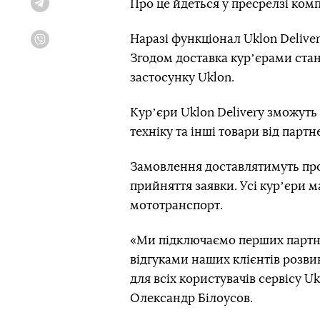
Про це йдеться у пресрелзі комп
Telegram
Наразі функціонал Uklon Delive
Viber
Згодом доставка курʼєрами ста
застосунку Uklon.
Курʼєри Uklon Delivery зможуть 
техніку та інші товари від партн
Замовлення доставлятимуть пр
прийняття заявки. Усі курʼєри 
мототранспорт.
«Ми підключаємо перших партнер
відгуками наших клієнтів розв
для всіх користувачів сервісу Uk
Олександр Білоусов.