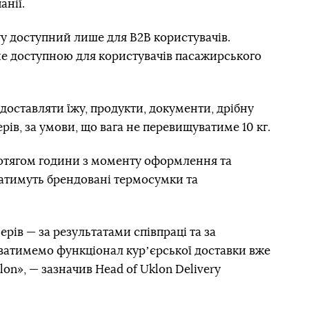
анії.
ry доступний лише для В2В користувачів.
не доступною для користувачів пасажирського
доставляти їжу, продукти, документи, дрібну
ерів, за умови, що вага не перевищуватиме 10 кг.
отягом години з моменту оформлення та
матимуть брендовані термосумки та
ів — за результатами співпраці та за
иватимемо функціонал курʼєрської доставки вже
lon», — зазначив Head of Uklon Delivery