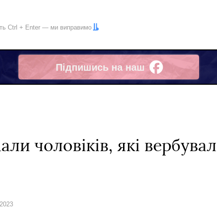
іть
Ctrl
+
Enter
— ми виправимо
Підпишись на наш
Facebook
али чоловіків, які вербува
 2023