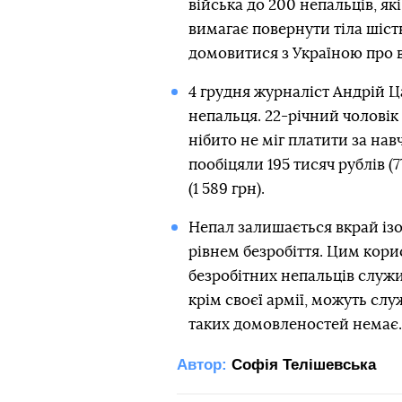
війська до 200 непальців, які
вимагає повернути тіла шіст
домовитися з Україною про 
4 грудня журналіст Андрій Ц
непальця. 22-річний чоловік р
нібито не міг платити за нав
пообіцяли 195 тисяч рублів (
(1 589 грн).
Непал залишається вкрай із
рівнем безробіття. Цим кор
безробітних непальців служи
крім своєї армії, можуть служ
таких домовленостей немає.
Автор:
Софія Телішевська