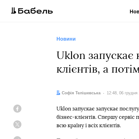
Но
Новини
Uklon запускає 
клієнтів, а поті
Автор:
Софія Телішевська
Дата:
12:48, 06 грудня
Uklon запускає запускає послугу
Facebook
бізнес-клієнтів. Спершу сервіс
всю країну і всіх клієнтів.
Twitter