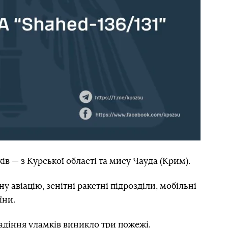
в — з Курської області та мису Чауда (Крим).
 авіацію, зенітні ракетні підрозділи, мобільні
їни.
падіння уламків
виникло
три пожежі.