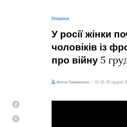
Новини
У росії жінки 
чоловіків із фр
про війну
5 гру
Автор:
Антон Семиженко
Дата:
01:16, 06 грудня 2
Facebook
Twitter