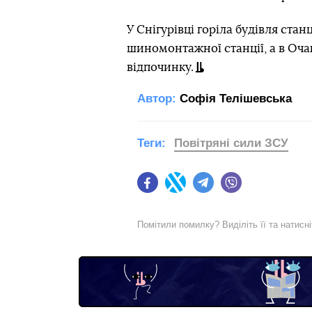
У Снігурівці горіла будівля стан
шиномонтажної станції, а в Очак
відпочинку.
Автор:
Софія Телішевська
Теги:
Повітряні сили ЗСУ
Facebook
Twitter
Telegram
Viber
Помітили помилку? Виділіть її та натисн