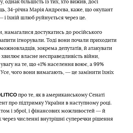
 однак більшість із тих, хто вижив, досі
ь, 34-річна Марія Андрєєва, каже, що окупант
― і їхній шлюб руйнується через це.
ки, намагалися достукатись до російського
 запити ігнорували. Тоді вони почали приходити
можновладців, зокрема депутатів, й атакувати
е хвилює власне несправедливість війни,
увагу на те, що «1% населення воює, а 99%
. Усе, чого вони вимагають, ― це замінити їхніх
LITICO
про те, як в американському Сенаті
нт про підтримку України в наступному році.
итом і зброї, і фінансових можливостей ― й
 через численні внутрішні суперечки рішення