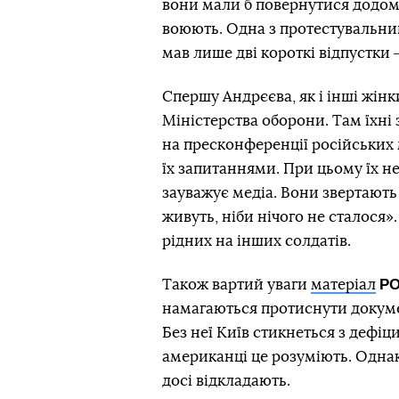
вони мали б повернутися додому,
воюють. Одна з протестувальниц
мав лише дві короткі відпустки 
Спершу Андрєєва, як і інші жін
Міністерства оборони. Там їхні
на пресконференції російських 
їх запитаннями. При цьому їх н
зауважує медіа. Вони звертають 
живуть, ніби нічого не сталося»
рідних на інших солдатів.
PO
Також вартий уваги
матеріал
намагаються протиснути докуме
Без неї Київ стикнеться з дефіц
американці це розуміють. Однак
досі відкладають.