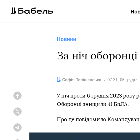
Но
Новини
За ніч оборонц
Автор:
Софія Телішевська
Дата:
07:31, 06 грудня
У ніч проти 6 грудня 2023 року 
Facebook
Оборонці знищили 41 БпЛА.
Twitter
Про це повідомило Командуванн
Telegram