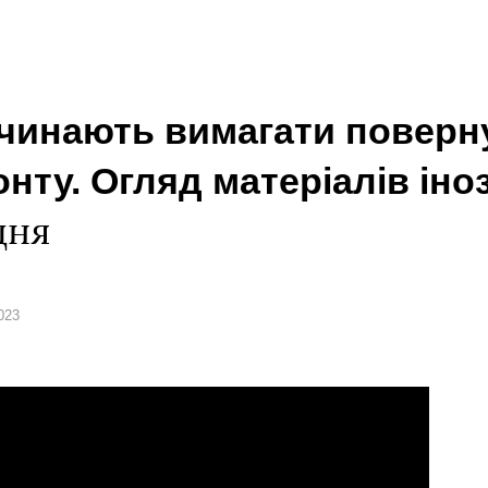
починають вимагати поверн
онту. Огляд матеріалів ін
дня
023