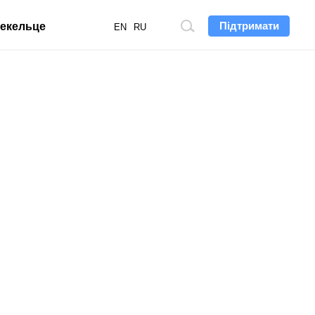
Підтримати
екельце
Пошук
EN
RU
по
сайту