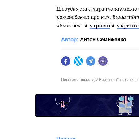
Щобудня ми старанно шукаємо н
розповідаємо про них. Ваша під
«Бабелю»: 🔸
у гривні
🔸
у крипто
Автор:
Антон Семиженко
Facebook
Twitter
Telegram
Viber
Помітили помилку? Виділіть її та натисн