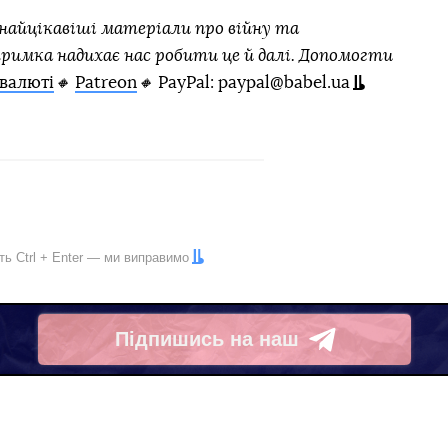
айцікавіші матеріали про війну та
тримка надихає нас робити це й далі. Допомогти
валюті
🔸
Patreon
🔸
PayPal: paypal@babel.ua
іть
Ctrl
+
Enter
— ми виправимо
Підпишись на наш
Telegram