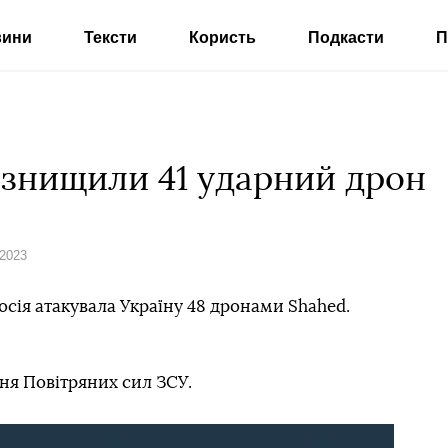
вини
Тексти
Користь
Подкасти
П
і знищили 41 ударний дрон
 2023
росія атакувала Україну 48 дронами Shahed.
я Повітряних сил ЗСУ.