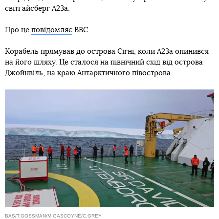
світі айсберг A23a.
Про це
повідомляє
BBC.
Корабель прямував до острова Сігні, коли A23a опинився
на його шляху. Це сталося на північний схід від острова
Джойнвіль, на краю Антарктичного півострова.
BAS/T.GOSSMAN/M.GASCOYNE/C.GREY