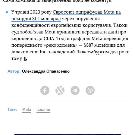
Сама компанія ці звинувачення поки не коментує.
У травні 2023 року
Євросоюз оштрафував Meta на
рекордні $1,4 мільярда
через порушення
конфіденційності європейських користувачів. Також
суд зобовʼязав Meta припинити передавати дані про
європейців до США. Тоді штраф для Meta перевищив
попереднього «рекордсмена» — $887 мільйонів для
Amazon.com Inc, накладений Люксембургом два роки
тому.
Автор:
Олександра Опанасенко
Facebook
Twitter
Telegram
Viber
Теги:
Meta
Іспанія