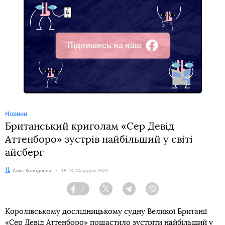
Підпишись на наш
Facebook
Новини
Британський криголам «Сер Девід
Аттенборо» зустрів найбільший у світі
айсберг
Автор:
Анна Холоднова
Дата:
18:13, 04 грудня 2023
7
Facebook
Twitter
Telegram
Viber
Королівському дослідницькому судну Великої Британії
«Сер Девід Аттенборо» пощастило зустріти найбільший у