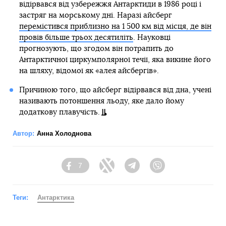
відірвався від узбережжя Антарктиди в 1986 році і
застряг на морському дні. Наразі айсберг
перемістився приблизно на 1 500 км від місця, де він
провів більше трьох десятиліть
. Науковці
прогнозують, що згодом він потрапить до
Антарктичної циркумполярної течії, яка викине його
на шляху, відомої як «алея айсбергів».
Причиною того, що айсберг відірвався від дна, учені
називають потоншення льоду, яке дало йому
додаткову плавучість.
Автор:
Анна Холоднова
7
Facebook
Twitter
Telegram
Viber
Теги:
Антарктика