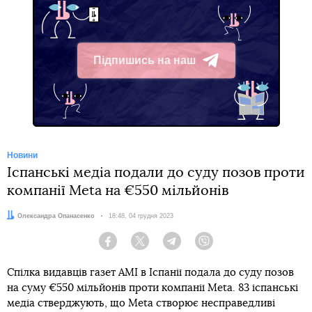
Підпишись на наш
Telegram
Новини
Іспанські медіа подали до суду позов проти
компанії Meta на €550 мільйонів
Автор:
Олександра Опанасенко
Дата:
18:48, 04 грудня 2023
Facebook
Twitter
Telegram
Viber
Спілка видавців газет AMI в Іспанії подала до суду позов
на суму €550 мільйонів проти компанії Meta. 83 іспанські
медіа стверджують, що Meta створює несправедливі