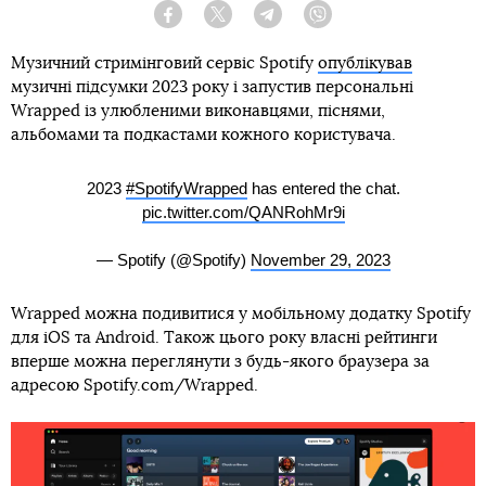
Facebook
Twitter
Telegram
Viber
Музичний стримінговий сервіс Spotify
опублікував
музичні підсумки 2023 року і запустив персональні
Wrapped із улюбленими виконавцями, піснями,
альбомами та подкастами кожного користувача.
2023
#SpotifyWrapped
has entered the chat.
pic.twitter.com/QANRohMr9i
— Spotify (@Spotify)
November 29, 2023
Wrapped можна подивитися у мобільному додатку Spotify
для iOS та Android. Також цього року власні рейтинги
вперше можна переглянути з будь-якого браузера за
адресою Spotify.com/Wrapped.