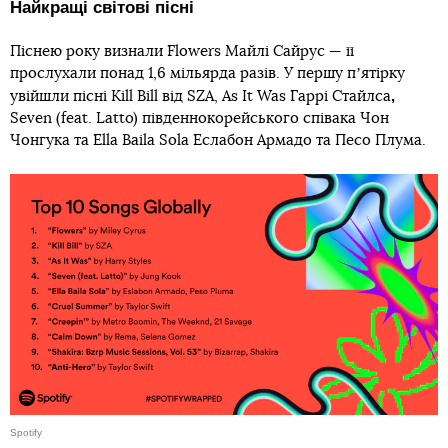
Найкращі світові пісні
Піснею року визнали Flowers Майлі Сайрус — її
прослухали понад 1,6 мільярда разів. У першу пʼятірку
,
увійшли пісні Kill Bill від SZA, As It Was Гаррі Стайлса
Seven (feat. Latto) південнокорейського співака Чон
Чонгука та Ella Baila Sola Еслабон Армадо та Песо Плума.
Spotify