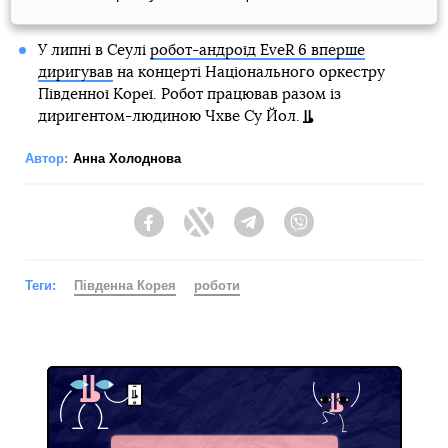
У липні в Сеулі
робот-андроїд EveR 6 вперше
диригував
на концерті Національного оркестру
Південної Кореї. Робот працював разом із
диригентом-людиною Чхве Су Йол.
Автор:
Анна Холоднова
Facebook
Twitter
Telegram
Viber
Теги:
Південна Корея
роботи