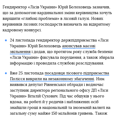
Гендиректор «Лісів України» Юрій Болоховець зазначив,
що за допомогою кардинальної зміни керівництва хочуть
вирішити «глибокі проблеми» в лісовій галузі. Нових
керівників лісових господарств визначать на відкритому
кадровому конкурсі.
24 листопада гендиректор держпідприємства «Ліси
України» Юрій Болоховець
анонсував масові
звільнення
і додав, що протягом року служба безпеки
«Лісів України» фіксувала порушення, а також збирала
інформацію і проводила службові розслідування.
Вже 25 листопада
посадовця лісового підприємства
Полісся викрили на незаконному збагаченні
. Ним
виявився депутат Рівненської облради і водночас
заступник директора регіонального офісу ДП «Ліси
України» Віталій Сухович. Під час обшуків у нього
вдома, на роботі й у родичів і наближених осіб
знайшли гроші в національній та іноземній валюті на
загальну суму майже 150 мільйонів гривень. Також