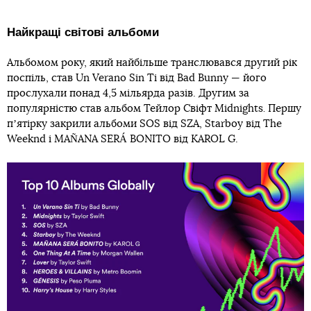
Найкращі світові альбоми
Альбомом року, який найбільше транслювався другий рік
поспіль, став Un Verano Sin Ti від Bad Bunny — його
прослухали понад 4,5 мільярда разів. Другим за
популярністю став альбом Тейлор Свіфт Midnights
.
Першу
пʼятірку закрили альбоми SOS від SZA, Starboy від The ​​
Weeknd і MAÑANA SERÁ BONITO від KAROL G.