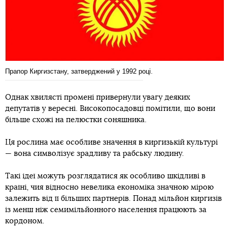
Прапор Киргизстану, затверджений у 1992 році.
Однак хвилясті промені привернули увагу деяких
депутатів у вересні. Високопосадовці помітили, що вони
більше схожі на пелюстки соняшника.
Ця рослина має особливе значення в киргизькій культурі
— вона символізує зрадливу ​​та рабську людину.
Такі ідеї можуть розглядатися як особливо шкідливі в
країні, чия відносно невелика економіка значною мірою
залежить від її більших партнерів. Понад мільйон киргизів
із менш ніж семимільйонного населення працюють за
кордоном.