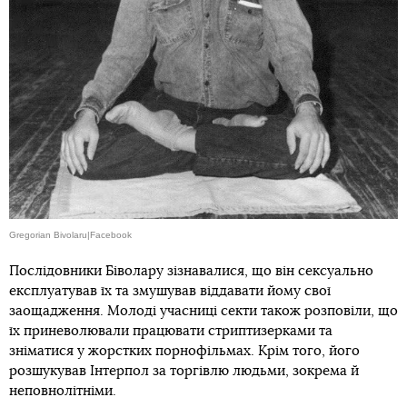
Gregorian Bivolaru|Facebook
Послідовники Біволару зізнавалися, що він сексуально
експлуатував їх та змушував віддавати йому свої
заощадження. Молоді учасниці секти також розповіли, що
їх приневолювали працювати стриптизерками та
зніматися у жорстких порнофільмах. Крім того, його
розшукував Інтерпол за торгівлю людьми, зокрема й
неповнолітніми.