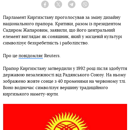
Facebook
Twitter
Telegram
Viber
Парламент Киргизстану проголосував за зміну дизайну
національного прапора. Критики, разом із президентом
Садиром Жапаровим, заявили, що його центральний
елемент виглядає як соняшник, який у місцевій культурі
символізує безхребетність і раболіпство.
Про це
повідомляє
Reuters.
Прапор Киргизстану затвердили у 1992 році після здобуття
державою незалежності від Радянського Союзу. На ньому
зображено жовте сонце з 40 променями на червоному тлі.
Воно водночас символізує вершину традиційного
киргизького намету-юрти.