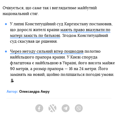
Очікується, що саме так і виглядатиме майбутній
національний стяг.
У липні Конституційний суд Киргизстану постановив,
що дорослі жителі країни
мають право вказувати по
матері замість по батькові
. Згодом Конституційний
суд скасував це рішення.
Через негоду сильний вітер пошкодив
полотно
найбільшого прапора країни. У Києві споруда
флагштока є найбільшою в Україні, його висота майже
90 метрів, а розмір прапора — 16 на 24 метри. Його
замінять на новий, щойно поліпшаться погодні умови.
Автор:
Олександра Амру
Facebook
Twitter
Telegram
Viber