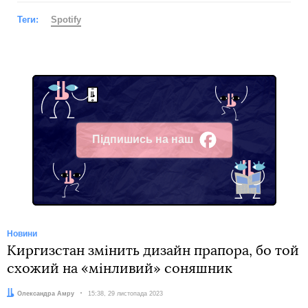
Теги:
Spotify
Підпишись на наш
Facebook
Новини
Киргизстан змінить дизайн прапора, бо той
схожий на «мінливий» соняшник
Автор:
Олександра Амру
Дата:
15:38, 29 листопада 2023