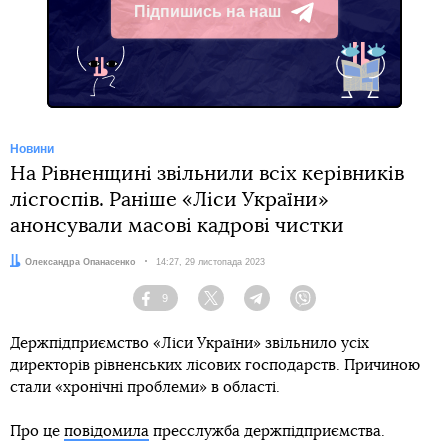
Підпишись на наш
Telegram
Новини
На Рівненщині звільнили всіх керівників
лісгоспів. Раніше «Ліси України»
анонсували масові кадрові чистки
Автор:
Олександра Опанасенко
Дата:
14:27, 29 листопада 2023
9
Facebook
Twitter
Telegram
Viber
Держпідприємство «Ліси України» звільнило усіх
директорів рівненських лісових господарств. Причиною
стали «хронічні проблеми» в області.
Про це
повідомила
пресслужба держпідприємства.