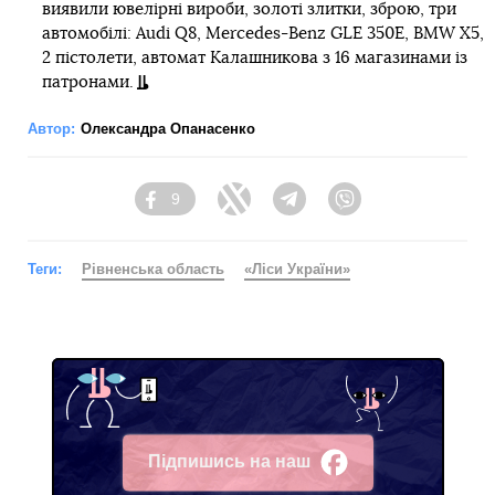
виявили ювелірні вироби, золоті злитки, зброю, три
автомобілі: Audi Q8, Mercedes-Benz GLE 350E, BMW X5,
2 пістолети, автомат Калашникова з 16 магазинами із
патронами.
Автор:
Олександра Опанасенко
9
Facebook
Twitter
Telegram
Viber
Теги:
Рівненська область
«Ліси України»
Підпишись на наш
Facebook