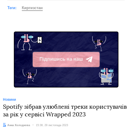
Теги:
Киргизстан
Підпишись на наш
Telegram
Новини
Spotify зібрав улюблені треки користувачів
за рік у сервісі Wrapped 2023
Автор:
Анна Холоднова
Дата:
15:38, 29 листопада 2023