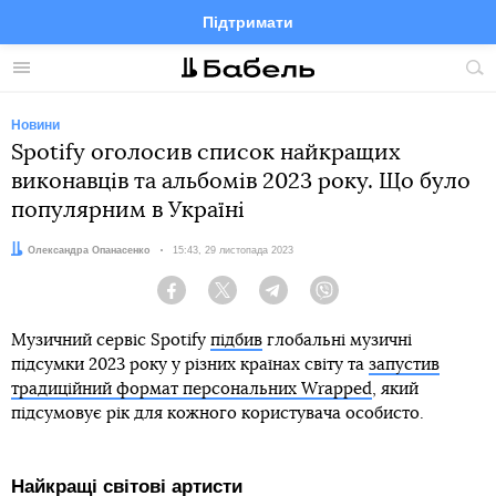
Підтримати
Facebook
Telegram
Twitter
Instagram
Меню
По
по
сай
Новини
Spotify оголосив список найкращих
виконавців та альбомів 2023 року. Що було
популярним в Україні
Автор:
Олександра Опанасенко
Дата:
15:43, 29 листопада 2023
Facebook
Twitter
Telegram
Viber
Музичний сервіс Spotify
підбив
глобальні музичні
підсумки 2023 року у різних країнах світу та
запустив
традиційний формат персональних Wrapped
, який
підсумовує рік для кожного користувача особисто.
Найкращі світові артисти