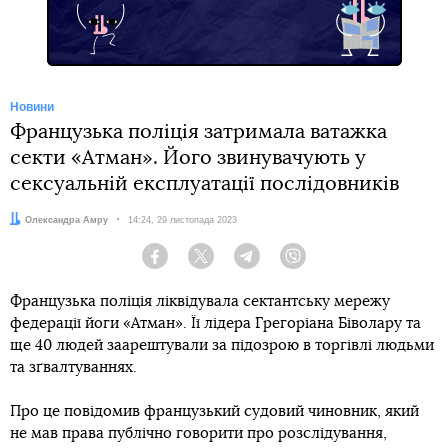
Новини
Французька поліція затримала ватажка
секти «Атман». Його звинувачують у
сексуальній експлуатації послідовників
Автор:
Олександра Амру
Дата:
14:24, 29 листопада 2023
Facebook
Twitter
Telegram
Viber
Французька поліція ліквідувала сектантську мережу
федерації йоги «Атман». Її лідера Грегоріана Біволару та
ще 40 людей заарештували за підозрою в торгівлі людьми
та зґвалтуваннях.
Про це повідомив французький судовий чиновник, який
не мав права публічно говорити про розслідування,