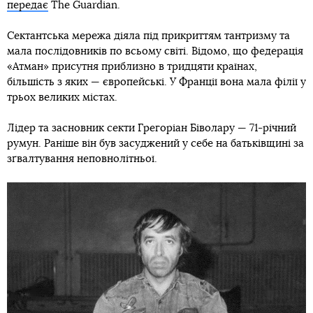
передає
The Guardian.
Сектантська мережа діяла під прикриттям тантризму та
мала послідовників по всьому світі. Відомо, що федерація
«Атман» присутня приблизно в тридцяти країнах,
більшість з яких — європейські. У Франції вона мала філії у
трьох великих містах.
Лідер та засновник секти Грегоріан Біволару — 71-річний
румун. Раніше він був засуджений у себе на батьківщині за
зґвалтування неповнолітньої.