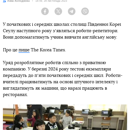
Автор:
Анна Холоднова
Дата:
14:59, 29 листопада 2023
Facebook
Twitter
Telegram
Viber
У початкових і середніх школах столиці Південної Кореї
Сеулу наступного року зʼявляться роботи-репетитори.
Вони допомагатимуть учням вивчати англійську мову.
Про це
пише
The Korea Times.
Уряд розроблятиме роботів спільно з приватною
компанією. У березні 2024 року тестові екземпляри
передадуть до пʼяти початкових і середніх шкіл. Роботи-
вчителі працюватимуть на основі штучного інтелекту і
виглядатимуть як машини, що наразі працюють в
ресторанах.