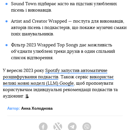
Sound Town підбирає місто на підставі улюблених
пісень і виконавців.
Artist and Creator Wrapped — послуга для виконавців,
авторів пісень і подкастерів, що покаже музичні смаки
їхніх шанувальників.
Фільтр 2023 Wrapped Top Songs дає можливість
обʼєднати улюблені треки друзів в один спільний
список відтворення.
У вересні 2023 року
Spotify запустив автоматичне
розшифрування подкастів
. Також сервіс
використає
великі мовні моделі (LLM) Google
, щоб пропонувати
користувачам індивідуальні рекомендації подкастів та
аудіокниг.
Автор:
Анна Холоднова
Facebook
Twitter
Telegram
Viber