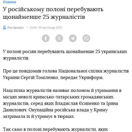
Новини
У російському полоні перебувають
щонайменше 25 журналістів
Автор:
Ліза Бровко
Дата:
13:44, 09 листопада 2023
Facebook
Twitter
Telegram
Viber
У полоні росіян перебувають щонайменше 25 українських
журналістів.
Про це повідомив голова Національної спілки журналістів
України Сергій Томіленко, передає Укрінформ.
Нацспілка журналістів називає полоном й утримання в
місцях неволі кримсько-татарських громадянських
журналістів, серед яких Владислав Єсипенко та Ірина
Данилович. Окупаційна російська влада у Криму
затримала їх й утримує в тюрмах.
Так само в полоні перебувають журналісти, яких