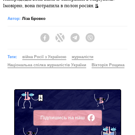
Імовірно, вона потрапила в полон росіян.
Автор:
Ліза Бровко
Facebook
Twitter
Telegram
Viber
Теги:
війна Росії з Україною
журналісти
Національна спілка журналістів України
Вікторія Рощина
Підпишись на наш
Facebook