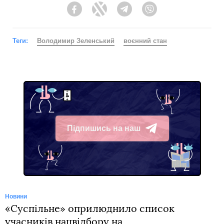
Facebook
Twitter
Telegram
Viber
Теги:
Володимир Зеленський
воєнний стан
Підпишись на наш
Telegram
Новини
«Суспільне» оприлюднило список
учасників нацвідбору на