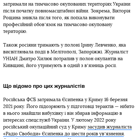
затримали на тимчасово окупованих територіях України
після початку повномасштабної війни. Зокрема, Вікторія
Рощина зникла після того, як поїхала виконувати
професійний обовʼязок на тимчасово окуповану
територію.
Також росіяни тримають у полоні Ірину Левченко, яка
висвітлювала події в Мелітополі, Запоріжжі. Журналіст
УНІАН Дмитро Хилюк потрапив у полон окупантів на
Київщині, його утримують в одній з вʼязниць росії.
Що відомо про цих журналістів
Російська ФСБ затримала Єсипенка у Криму 16 березня
2021 року. Його підозрюють у підготовці терактів — нібито
в нього знайшли вибухівку і він збирав інформацію в
інтересах спецслужб України. У лютому 2022 року
російський окупаційний суд у Криму
засудив журналіста
«Радіо Свободи» Єсипенка до шести років увʼязнення
.