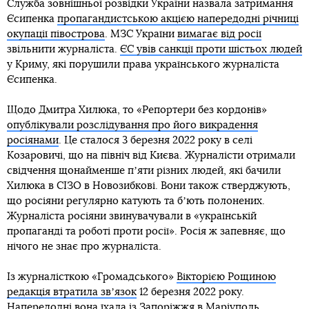
Служба зовнішньої розвідки України назвала затримання
Єсипенка
пропагандистською акцією напередодні річниці
окупації півострова
. МЗС України
вимагає від росії
звільнити журналіста.
ЄС увів санкції проти шістьох людей
у Криму, які порушили права українського журналіста
Єсипенка.
Щодо Дмитра Хилюка, то «Репортери без кордонів»
опублікували розслідування про його викрадення
росіянами
. Це сталося 3 березня 2022 року в селі
Козаровичі, що на північ від Києва. Журналісти отримали
свідчення щонайменше пʼяти різних людей, які бачили
Хилюка в СІЗО в Новозибкові. Вони також стверджують,
що росіяни регулярно катують та бʼють полонених.
Журналіста росіяни звинувачували в «українській
пропаганді та роботі проти росії». Росія ж запевняє, що
нічого не знає про журналіста.
Із журналісткою «Громадського»
Вікторією Рощиною
редакція втратила звʼязок
12 березня 2022 року.
Напередодні вона їхала із Запоріжжя в Маріуполь.