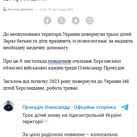
Автор:
Ангеліна Шеремет
Дата:
14:42, 09 листопада 2023
Facebook
Twitter
Telegram
Viber
До неокупованої території України повернули трьох дітей.
Зараз батьки та діти працюють із психологами, їм надають
необхідну медичну допомогу.
Про це 9 листопада
повідомив
очільник Херсонської
обласної військової адміністрації Олександр Прокудін.
Загалом від початку 2023 року повернули до України 146
дітей Херсонщини, робота триває.