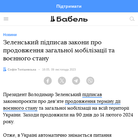
Підтримати
Facebook
Telegram
Twitter
Instagram
Меню
По
по
сай
Новини
Зеленський підписав закони про
продовження загальної мобілізації та
воєнного стану
Автор:
Софія Телішевська
Дата:
16:05, 09 листопада 2023
Facebook
Twitter
Telegram
Viber
Президент Володимир Зеленський
підписав
законопроєкти про девʼяте
продовження терміну дії
воєнного стану
та загальної мобілізації на всій території
України. Заходи продовжили на 90 днів до 14 лютого 2024
року.
Отже, в Україні автоматично знімається питання