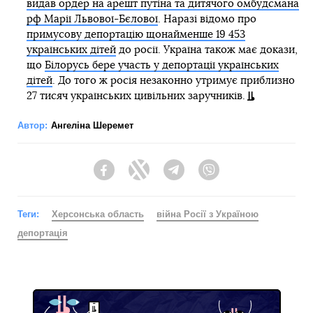
видав ордер на арешт путіна та дитячого омбудсмана
рф Марії Львової-Бєлової
. Наразі відомо про
примусову депортацію щонайменше 19 453
українських дітей
до росії. Україна також має докази,
що
Білорусь бере участь у депортації українських
дітей
. До того ж росія незаконно утримує приблизно
27 тисяч українських цивільних заручників.
Автор:
Ангеліна Шеремет
Facebook
Twitter
Telegram
Viber
Теги:
Херсонська область
війна Росії з Україною
депортація