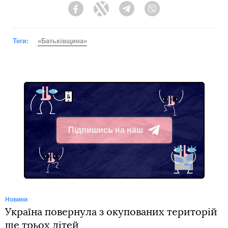
Facebook
Twitter
Telegram
Viber
Теги:
«Батьківщина»
Підпишись на наш
Telegram
Новини
Україна повернула з окупованих територій
ще трьох дітей