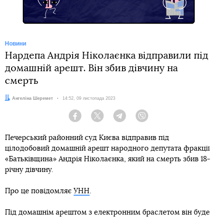
Новини
Нардепа Андрія Ніколаєнка відправили під
домашній арешт. Він збив дівчину на
смерть
Автор:
Ангеліна Шеремет
Дата:
14:52, 09 листопада 2023
Facebook
Twitter
Telegram
Viber
Печерський районний суд Києва відправив під
цілодобовий домашній арешт народного депутата фракції
«Батьківщина» Андрія Ніколаєнка, який на смерть збив 18-
річну дівчину.
Про це повідомляє
УНН
.
Під домашнім арештом з електронним браслетом він буде