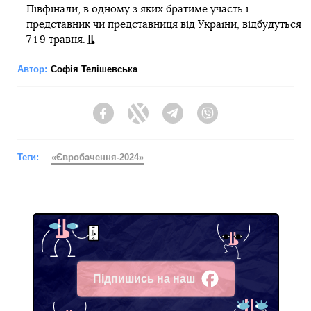
Півфінали, в одному з яких братиме участь і
представник чи представниця від України, відбудуться
7 і 9 травня.
Автор:
Софія Телішевська
Facebook
Twitter
Telegram
Viber
Теги:
«Євробачення-2024»
Підпишись на наш
Facebook