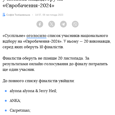
«Євробачення-2024»
Автор:
Софія Телішевська
Дата:
14:57, 09 листопада 2023
Facebook
Twitter
Telegram
Viber
«Суспільне»
оголосило
список учасників національного
відбору на «Євробачення-2024». У ньому — 20 виконавців,
серед яких оберуть 10 фіналістів.
Фіналістів оберуть не пізніше 20 листопада. За
результатами онлайн-голосування до фіналу потрапить
ще один учасник.
До повного списку фіналістів увійшли:
alyona alyona & Jerry Heil;
ANKA;
Carpetman;