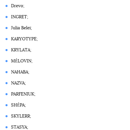
Drevo;
INGRET;
Julia Belei;
KARYOTYPE;
KRYLATA;
MÉLOVIN;
NAHABA;
NAZVA;
PARFENIUK;
SHÉPA;
SKYLERR;
STASYA;