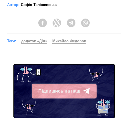
Автор:
Софія Телішевська
Facebook
Twitter
Telegram
Viber
Теги:
додаток «Дія»
Михайло Федоров
Підпишись на наш
Telegram