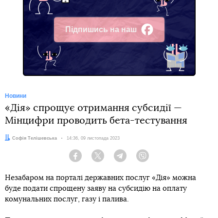
Підпишись на наш
Facebook
Новини
«Дія» спрощує отримання субсидії —
Мінцифри проводить бета-тестування
Автор:
Софія Телішевська
Дата:
14:36, 09 листопада 2023
Facebook
Twitter
Telegram
Viber
Незабаром на порталі державних послуг «Дія» можна
буде подати спрощену заяву на субсидію на оплату
комунальних послуг, газу і палива.