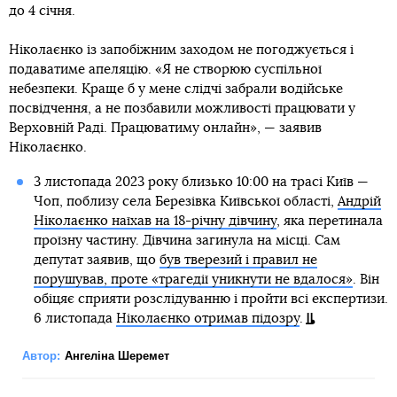
до 4 січня.
Ніколаєнко із запобіжним заходом не погоджується і
подаватиме апеляцію. «Я не створюю суспільної
небезпеки. Краще б у мене слідчі забрали водійське
посвідчення, а не позбавили можливості працювати у
Верховній Раді. Працюватиму онлайн», — заявив
Ніколаєнко.
3 листопада 2023 року близько 10:00 на трасі Київ —
Чоп, поблизу села Березівка Київської області,
Андрій
Ніколаєнко наїхав на 18-річну дівчину
, яка перетинала
проїзну частину. Дівчина загинула на місці. Сам
депутат заявив, що
був тверезий і правил не
порушував, проте «трагедії уникнути не вдалося»
. Він
обіцяє сприяти розслідуванню і пройти всі експертизи.
6 листопада
Ніколаєнко отримав підозру
.
Автор:
Ангеліна Шеремет