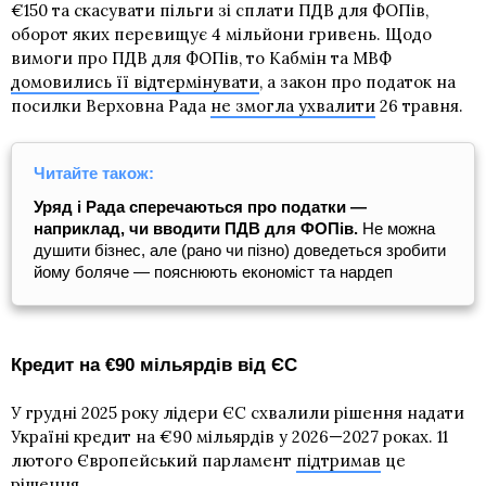
€150 та скасувати пільги зі сплати ПДВ для ФОПів,
оборот яких перевищує 4 мільйони гривень. Щодо
вимоги про ПДВ для ФОПів, то Кабмін та МВФ
домовились її відтермінувати
, а закон про податок на
посилки Верховна Рада
не змогла ухвалити
26 травня.
Читайте також:
Уряд і Рада сперечаються про податки —
наприклад, чи вводити ПДВ для ФОПів.
Не можна
душити бізнес, але (рано чи пізно) доведеться зробити
йому боляче — пояснюють економіст та нардеп
Кредит на €90 мільярдів від ЄС
У грудні 2025 року лідери ЄС схвалили рішення надати
Україні кредит на €90 мільярдів у 2026—2027 роках. 11
лютого Європейський парламент
підтримав
це
рішення.