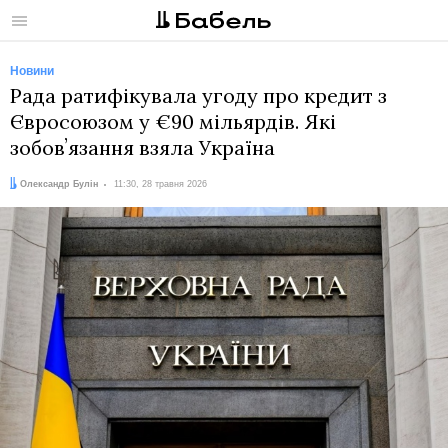
Меню
Новини
Рада ратифікувала угоду про кредит з
Євросоюзом у €90 мільярдів. Які
зобовʼязання взяла Україна
Автор:
Дата:
Олександр Булін
11:30, 28 травня 2026