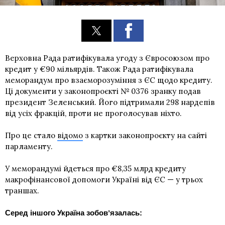
Верховна Рада ратифікувала угоду з Євросоюзом про
кредит у €90 мільярдів. Також Рада ратифікувала
меморандум про взаєморозуміння з ЄС щодо кредиту.
Ці документи у законопроєкті № 0376 зранку подав
президент Зеленський. Його підтримали 298 нардепів
від усіх фракцій, проти не проголосував ніхто.
Про це стало
відомо
з картки законопроєкту на сайті
парламенту.
У меморандумі йдеться про €8,35 млрд кредиту
макрофінансової допомоги Україні від ЄС — у трьох
траншах.
Серед іншого Україна зобовʼязалась: