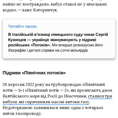
майно не постраждало, вибух стався не у німецьких
водах», — каже Катеринчук.
Читайте також:
В італійській в’язниці німецького суду чекає Сергій
Кузнєцов — українця звинувачують у підриві
російських «Потоків».
Ми вперше розказуємо його
біографію і деталі справи на сотні мільярдів
Підриви «Північних потоків»
26 вересня 2022 року на трубопроводах «Північний
потік — 1» і «Північний потік — 2», які пролягають дном
Балтійського моря від Росії до Німеччини,
сталися три
вибухи, які спричинили масові витоки газу
.
Недоторканою залишилася лише одна з чотирьох
ниток газопроводу.