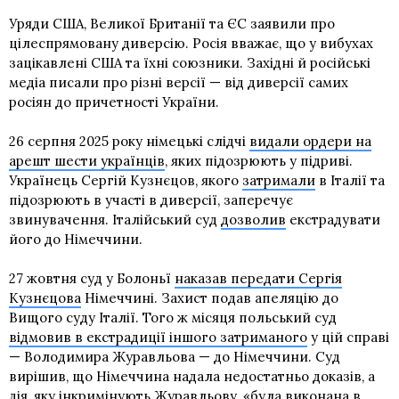
Уряди США, Великої Британії та ЄС заявили про
цілеспрямовану диверсію. Росія вважає, що у вибухах
зацікавлені США та їхні союзники. Західні й російські
медіа писали про різні версії — від диверсії самих
росіян до причетності України.
26 серпня 2025 року німецькі слідчі
видали ордери на
арешт шести українців
, яких підозрюють у підриві.
Українець Сергій Кузнєцов, якого
затримали
в Італії та
підозрюють в участі в диверсії, заперечує
звинувачення. Італійський суд
дозволив
екстрадувати
його до Німеччини.
27 жовтня суд у Болоньї
наказав передати Сергія
Кузнєцова
Німеччині. Захист подав апеляцію до
Вищого суду Італії. Того ж місяця польський суд
відмовив в екстрадиції іншого затриманого
у цій справі
— Володимира Журавльова — до Німеччини. Суд
вирішив, що Німеччина надала недостатньо доказів, а
дія, яку інкримінують Журавльову, «була виконана в