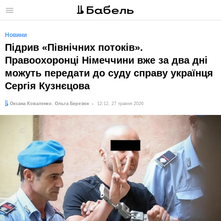
Меню
Новини
Підрив «Північних потоків».
Правоохоронці Німеччини вже за два дні
можуть передати до суду справу українця
Сергія Кузнєцова
Автори:
Дата:
Оксана Коваленко
,
Ольга Березюк
12:12, 27 травня 2026