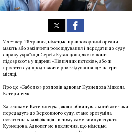
У четвер, 28 травня, німецькі правоохоронні органи
мають або закінчити розслідування і передати до суду
справу українця Сергія Кузнєцова, якого вони
підозрюють у підриві «Північних потоків», або ж
просити суд продовжити розслідування ще на три
місяці.
Про це «Бабелю» розповів адвокат Кузнєцова Микола
Катеринчук.
За словами Катеринчука, якщо обвинувальний акт таки
передадуть до Верховного суду, стане зрозуміла
остаточна кваліфікація і в чому саме звинувачують
Кузнєцова. Адвокат не виключив, що німецькі