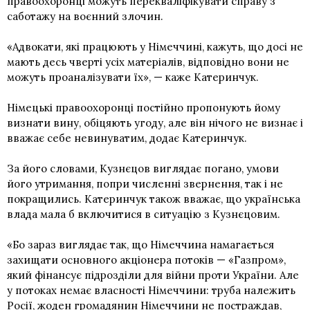
правоохоронці можуть перекваліфікувати справу з
саботажу на воєнний злочин.
«Адвокати, які працюють у Німеччині, кажуть, що досі не
мають десь чверті усіх матеріалів, відповідно вони не
можуть проаналізувати їх», — каже Катеринчук.
Німецькі правоохоронці постійно пропонують йому
визнати вину, обіцяють угоду, але він нічого не визнає і
вважає себе невинуватим, додає Катеринчук.
За його словами, Кузнєцов виглядає погано, умови
його утримання, попри численні звернення, так і не
покращились. Катеринчук також вважає, що українська
влада мала б включитися в ситуацію з Кузнєцовим.
«Бо зараз виглядає так, що Німеччина намагається
захищати основного акціонера потоків — «Газпром»,
який фінансує підрозділи для війни проти України. Але
у потоках немає власності Німеччини: труба належить
Росії, жоден громадянин Німеччини не постраждав,