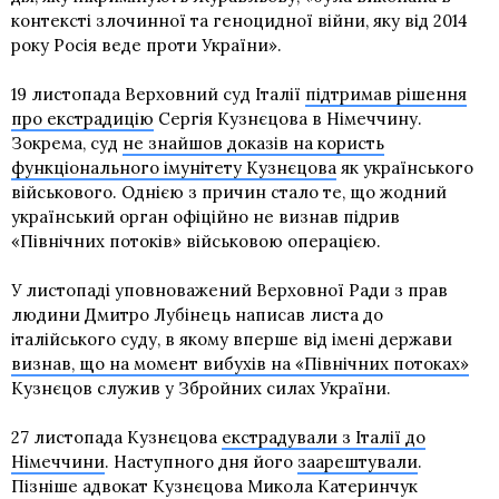
контексті злочинної та геноцидної війни, яку від 2014
року Росія веде проти України».
19 листопада Верховний суд Італії
підтримав рішення
про екстрадицію
Сергія Кузнєцова в Німеччину.
Зокрема, суд
не знайшов доказів на користь
функціонального імунітету Кузнєцова
як українського
військового. Однією з причин стало те, що жодний
український орган офіційно не визнав підрив
«Північних потоків» військовою операцією.
У листопаді уповноважений Верховної Ради з прав
людини Дмитро Лубінець написав листа до
італійського суду, в якому вперше від імені держави
визнав, що на момент вибухів на «Північних потоках»
Кузнєцов служив у Збройних силах України.
27 листопада Кузнєцова
екстрадували з Італії до
Німеччини
. Наступного дня його
заарештували
.
Пізніше адвокат Кузнєцова Микола Катеринчук