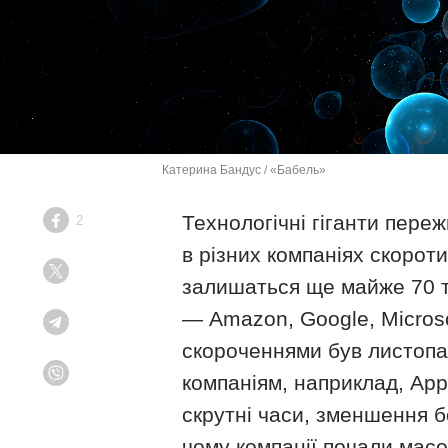
Катерина Бандус / «Бабель»
Технологічні гіганти переж
2
Facebook
в різних компаніях скорот
Twitter
залишаться ще майже 70 ти
— Amazon, Google, Microso
Telegram
скороченнями був листопад
компаніям, наприклад, App
Viber
скрутні часи, зменшення б
чому компанії почали масов