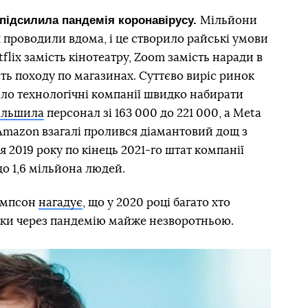
в підсилила пандемія коронавірусу.
Мільйони
 проводили вдома, і це створило райські умови
flix замість кінотеатру, Zoom замість наради в
ть походу по магазинах. Суттєво виріс ринок
ло технологічні компанії швидко набирати
ільшила
персонал зі 163 000 до 221 000, а Meta
 Amazon взагалі пролився діамантовий дощ з
я 2019 року по кінець 2021-го штат компанії
до 1,6 мільйона людей.
Томпсон
нагадує
, що у 2020 році багато хто
іки через пандемію майже незворотньою.