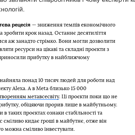
хнологій.
ттєва рецесія
— зниження темпів економічного
а зробити крок назад. Останнє десятиліття
ися аж занадто стрімко. Вони могли дозволити
вляти ресурси на цікаві та складні проєкти з
 приносили прибутку в найближчому
найняла понад 10 тисяч людей для роботи над
кту Alexa. А в Meta близько 15 000
творенням метавсесвіту
. Ці проєкти поки що не
ибутку, обіцяючи прорив лише в майбутньому.
 в таких проєктах ознаки стабільності та
с сміливо кидає гроші в майбутнє, отже він
ого можна сміливо інвестувати.