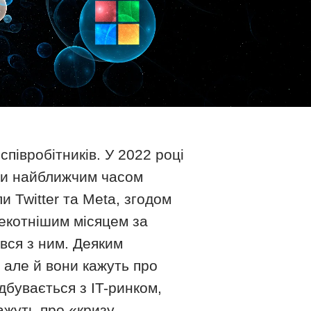
співробітників. У 2022 році
оти найближчим часом
 Twitter та Meta, згодом
пекотнішим місяцем за
вся з ним. Деяким
 але й вони кажуть про
дбувається з IT-ринком,
кажуть про «кризу