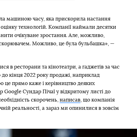
була машиною часу, яка прискорила настання
 оцінку технологій. Компанії наймали десятки
ьнити очікуване зростання. Але, можливо,
искорювачем. Можливо, це була бульбашка», —
ся в ресторани та кінотеатри, а гаджетів за час
 до кінця 2022 року продажі, наприклад
ро це прямо каже і керівництво деяких
 Google Сундар Пічаї у відкритому листі до
необхідність скорочень,
написав
, що компанія
ній реальності, а зараз ми опинилися в зовсім