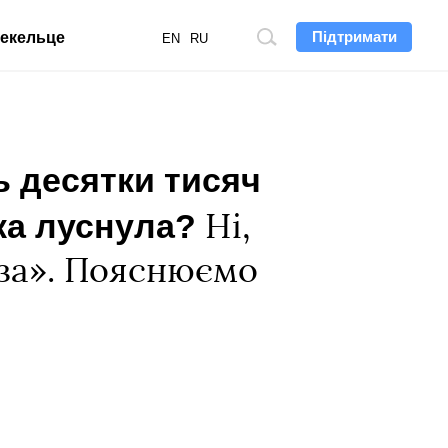
Підтримати
екельце
Пошук
EN
RU
по
сайту
ть десятки тисяч
шка луснула?
Ні,
аза». Пояснюємо