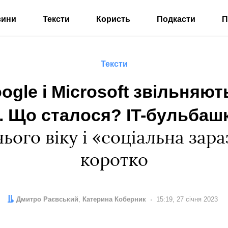
вини
Тексти
Користь
Подкасти
П
Тексти
Google і Microsoft звільняю
в. Що сталося? IT-бульба
нього віку і «соціальна зар
коротко
Автор:
Редактор:
Дмитро Раєвський
Катерина Коберник
Дата:
15:19, 27 січня 2023