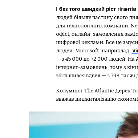
І без того швидкий ріст гіганті
людей більшу частину свого дня
для технологічних компаній. Net
офісі, онлайн-замовлення заміс
цифрової реклами. Все це змуси
людей. Microsoft, наприклад,
зб
— з 45 000 до 72 000 людей. На
інтернет-замовлень, тому з кінц
збільшився вдвічі — з 798 тисяч 
Колумніст The Atlantic Дерек 
вважав диджиталізацію економ