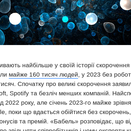
ивають найбільше у своїй історії скорочення 
или
майже 160 тисяч людей
, у 2023 без роб
сяч. Спочатку про великі скорочення заявили
ft, Spotify та безліч менших компаній. Найс
 2022 року, але січень 2023-го майже зрівня
le, поки що вдається обійтися без скорочень,
онусів та премій. «Бабель» розповідає, що ві
о звільняти співробітників і чому експерти 