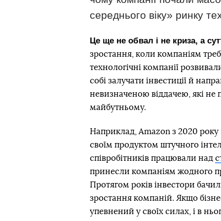
середнього віку» ринку те
Це ще не обвал і не криза, а су
зростання, коли компаніям треб
технологічні компанії розвивал
собі залучати інвестиції й напра
невизначеною віддачею, які не
майбутньому.
Наприклад, Amazon з 2020 року 
своїм продуктом штучного інтеле
співробітників працювали над
с
принесли компаніям жодного пр
Протягом років інвестори бачили
зростання компаній. Якщо бізне
упевнений у своїх силах, і в нь