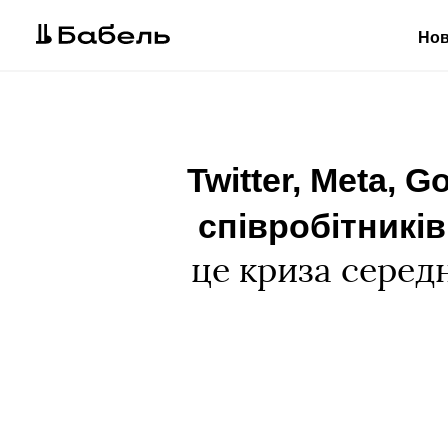
Но
Twitter, Meta, 
співробітникі
це криза серед