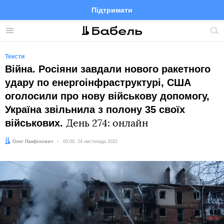
Підтримати
Facebook
Telegram
Twitter
Instagram
Меню
По
по
сай
Тексти
Війна. Росіяни завдали нового ракетного
удару по енергоінфраструктурі, США
оголосили про нову військову допомогу,
Україна звільнила з полону 35 своїх
військових.
День 274: онлайн
Автор:
Олег Панфілович
Дата:
00:00, 24 листопада 2022