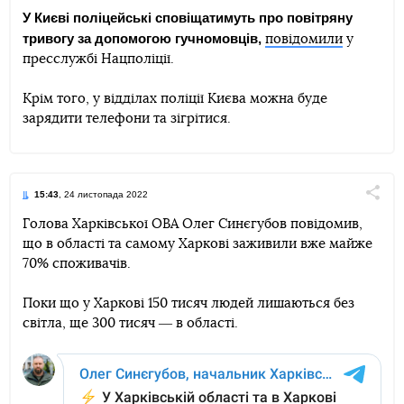
У Києві поліцейські сповіщатимуть про повітряну
тривогу за допомогою гучномовців,
повідомили
у
Telegram
Facebook
Twitter
пресслужбі Нацполіції.
Крім того, у відділах поліції Києва можна буде
зарядити телефони та зігрітися.
15:43
, 24 листопада 2022
Поділи
Голова Харківської ОВА Олег Синєгубов повідомив,
що в області та самому Харкові заживили вже майже
Telegram
Facebook
Twitter
70% споживачів.
Поки що у Харкові 150 тисяч людей лишаються без
світла, ще 300 тисяч ― в області.