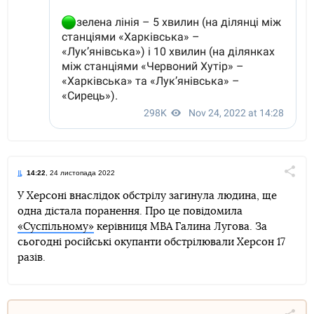
14:22
, 24 листопада 2022
Поділи
У Херсоні внаслідок обстрілу загинула людина, ще
одна дістала поранення. Про це повідомила
Telegram
Facebook
Twitter
«Суспільному»
керівниця МВА Галина Лугова. За
сьогодні російські окупанти обстрілювали Херсон 17
разів.