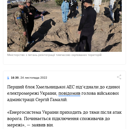
Міністерство з питань реінтеграції тимчасово окупованих територій
16:30
, 24 листопада 2022
Поділи
Перший блок Хмельницької АЕС підʼєднали до єдиної
електромережі України,
повідомив
голова військової
Telegram
Facebook
Twitter
адміністрації Сергій Гамалій.
«Енергосистема України приходить до тями після атак
ворога. Починається підключення споживачів до
мережі», — заявив він.