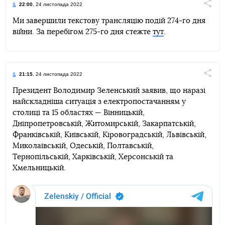
22:00
, 24 листопада 2022
Поділи
Ми завершили текстову трансляцію подій 274-го дня
війни. За перебігом 275-го дня стежте
тут
.
Telegram
Facebook
Twitter
21:15
, 24 листопада 2022
Поділи
Президент Володимир Зеленський заявив, що наразі
найскладніша ситуація з електропостачанням у
Telegram
Facebook
Twitter
столиці та 15 областях — Вінницькій,
Дніпропетровській, Житомирській, Закарпатській,
Франківській, Київській, Кіровоградській, Львівській,
Миколаївській, Одеській, Полтавській,
Тернопільській, Харківській, Херсонській та
Хмельницькій.