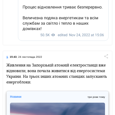
15:43
, 24 листопада 2022
Поділи
Живлення на Запорізькій атомній електростанції вже
відновили, вона почала живитися від енергосистеми
Telegram
Facebook
Twitter
України. На трьох інших атомних станціях запускають
енергоблоки.
Новини
три роки тому