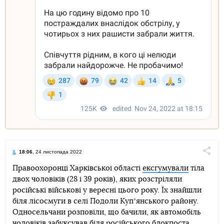
18:06
, 24 листопада 2022
Поділи
Правоохоронці Харківської області
ексгумували
тіла
двох чоловіків (28 і 39 років), яких розстріляли
Telegram
Facebook
Twitter
російські військові у вересні цього року. Їх знайшли
біля лісосмуги в селі Подоли Купʼянського району.
Односельчани розповіли, що бачили, як автомобіль
чоловіків забуксував біля російського блокпоста.