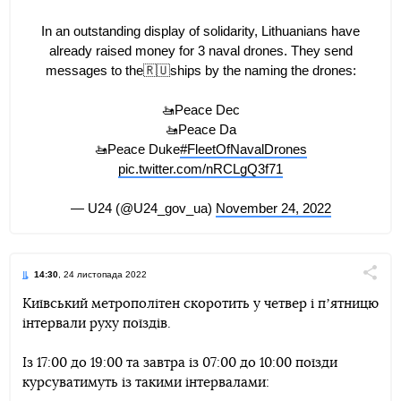
In an outstanding display of solidarity, Lithuanians have
already raised money for 3 naval drones. They send
messages to the🇷🇺ships by the naming the drones:
🚤Peace Dec
🚤Peace Da
🚤Peace Duke
#FleetOfNavalDrones
pic.twitter.com/nRCLgQ3f71
— U24 (@U24_gov_ua)
November 24, 2022
14:30
, 24 листопада 2022
Поділи
Київський метрополітен скоротить у четвер і пʼятницю
інтервали руху поїздів.
Telegram
Facebook
Twitter
Із 17:00 до 19:00 та завтра із 07:00 до 10:00 поїзди
курсуватимуть із такими інтервалами: