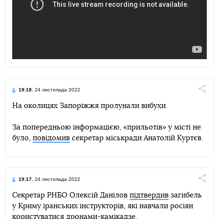
19:18
, 24 листопада 2022
Поділи
На околицях Запоріжжя пролунали вибухи.
Telegram
Facebook
Twitter
За попередньою інформацією, «прильотів» у місті не
було,
повідомив
секретар міськради Анатолій Куртєв.
19:17
, 24 листопада 2022
Поділи
Секретар РНБО Олексій Данілов
підтвердив
загибель
у Криму іранських інструкторів, які навчали росіян
Telegram
Facebook
Twitter
користуватися дронами-камікадзе.