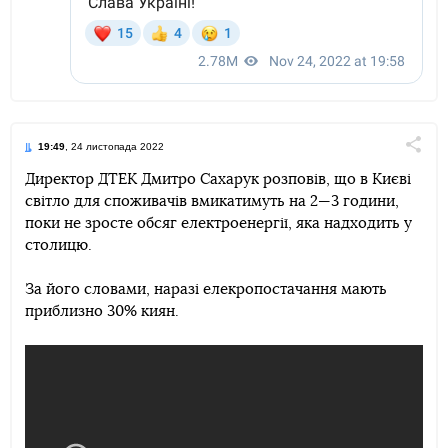
19:49
, 24 листопада 2022
Поділи
Директор ДТЕК Дмитро Сахарук розповів, що в Києві
світло для споживачів вмикатимуть на 2—3 години,
Telegram
Facebook
Twitter
поки не зросте обсяг електроенергії, яка надходить у
столицю.
За його словами, наразі елекропостачання мають
приблизно 30% киян.