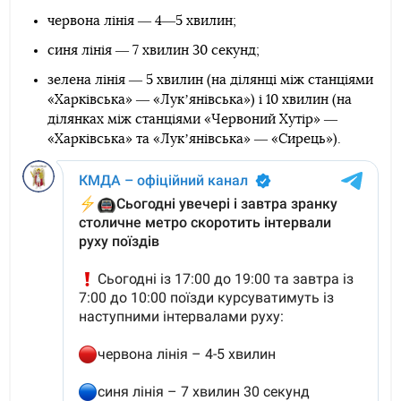
червона лінія ― 4―5 хвилин;
синя лінія ― 7 хвилин 30 секунд;
зелена лінія ― 5 хвилин (на ділянці між станціями
«Харківська» ― «Лукʼянівська») і 10 хвилин (на
ділянках між станціями «Червоний Хутір» ―
«Харківська» та «Лукʼянівська» ― «Сирець»).