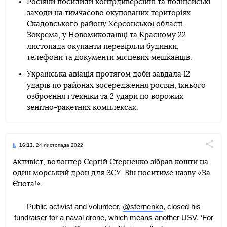
Росіяни посилили контрдиверсійні та поліцейські
заходи на тимчасово окупованих територіях
Скадовського району Херсонської області.
Зокрема, у Новомиколаївці та Красному 22
листопада окупанти перевіряли будинки,
телефони та документи місцевих мешканців.
Українська авіація протягом доби завдала 12
ударів по районах зосередження росіян, їхнього
озброєння і техніки та 2 удари по ворожих
зенітно-ракетних комплексах.
16:13
, 24 листопада 2022
Поділи
Активіст, волонтер Сергій Стерненко зібрав кошти на
один морський дрон для ЗСУ. Він носитиме назву «За
Telegram
Facebook
Twitter
Єнота!».
Public activist and volunteer,
@sternenko
, closed his
fundraiser for a naval drone, which means another USV, ‘For