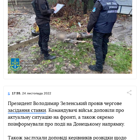
17:55
, 24 листопада 2022
Поділи
Президент Володимир Зеленський провів чергове
засідання ставки
. Командувачі військ доповіли про
Telegram
Facebook
Twitter
актуальну ситуацію на фронті, а також окремо
поінформували про події на Донецькому напрямку.
Також заслухали доповіді керівників розвідки щодо