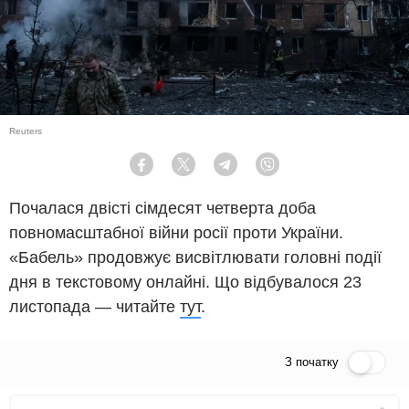
Reuters
Facebook
Twitter
Telegram
Viber
Почалася двісті сімдесят четверта доба
повномасштабної війни росії проти України.
«Бабель» продовжує висвітлювати головні події
дня в текстовому онлайні. Що відбувалося 23
листопада — читайте
тут
.
З початку
Пряма трансляція