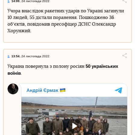
14:00
, 24 листопада 2022
Поділи
Учора внаслідок ракетних ударів по Україні загинули
10 людей, 55 дістали поранення. Пошкоджено 36
Telegram
Facebook
Twitter
обʼєктів, повідомив пресофіцер ДСНС Олександр
Хорунжий.
13:54
, 24 листопада 2022
Поділи
50 українських
Україна повернула з полону росіян
воїнів
.
Telegram
Facebook
Twitter