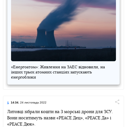
«Енергоатом»: Живлення на ЗАЕС відновили, на
інших трьох атомних станціях запускають
енергоблоки
14:34
, 24 листопада 2022
Поділи
Литовці зібрали кошти на 3 морські дрони для ЗСУ.
Вони носитимуть назви «PEACE Дец», «PEACE Да» і
Telegram
Facebook
Twitter
«PEACE Дюк».