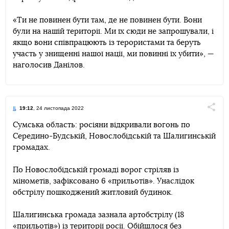
«Ти не повинен бути там, де не повинен бути. Вони
були на нашій території. Ми їх сюди не запрошували, і
якщо вони співпрацюють із терористами та беруть
участь у знищенні нашої нації, ми повинні їх убити», —
наголосив Данілов.
19:12
, 24 листопада 2022
Поділи
Сумська область: росіяни відкривали вогонь по
Середино-Будській, Новослобідській та Шалигинській
Telegram
Facebook
Twitter
громадах.
По Новослобідській громаді ворог стріляв із
мінометів, зафіксовано 6 «прильотів». Унаслідок
обстрілу пошкоджений житловий будинок.
Шалигинська громада зазнала артобстрілу (18
«прильотів») із території росії. Обійшлося без