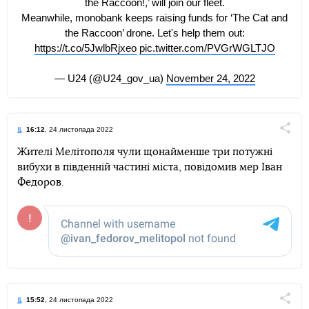
the Raccoon!,’ will join our fleet.
Meanwhile, monobank keeps raising funds for ‘The Cat and
the Raccoon’ drone. Let's help them out:
https://t.co/5JwlbRjxeo
pic.twitter.com/PVGrWGLTJO
— U24 (@U24_gov_ua)
November 24, 2022
16:12
, 24 листопада 2022
Поділи
Жителі Мелітополя чули щонайменше три потужні
вибухи в південній частині міста, повідомив мер Іван
Telegram
Facebook
Twitter
Федоров.
15:52
, 24 листопада 2022
Поділи