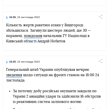
16:26
, 24 листопада 2022
Поділи
Кількість жертв ракетної атаки у Вишгороді
збільшилася. Загинули шестеро людей, ще 30 —
Telegram
Facebook
Twitter
поранені,
повідомив
начальник ГУ Нацполіції в
Київській області Андрій Нєбитов.
16:25
, 24 листопада 2022
Поділи
Генеральний штаб України опублікував вечірнє
зведення
щодо ситуації на фронті станом на 18:00 24
Telegram
Facebook
Twitter
листопада.
За поточну добу російські окупанти завдали по
Україні 2 авіаційні удари та здійснили 16 обстрілів
із реактивних систем залпового вогню.