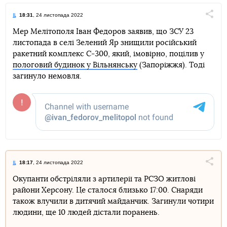
18:31
, 24 листопада 2022
Поділи
Мер Мелітополя Іван Федоров заявив, що ЗСУ 23
листопада в селі Зелений Яр знищили російський
Telegram
Facebook
Twitter
ракетний комплекс С-300, який, імовірно, поцілив у
пологовий будинок у Вільнянську
(Запоріжжя). Тоді
загинуло немовля.
18:17
, 24 листопада 2022
Поділи
Окупанти обстріляли з артилерії та РСЗО житлові
райони Херсону. Це сталося близько 17:00. Снаряди
Telegram
Facebook
Twitter
також влучили в дитячий майданчик. Загинули чотири
людини, ще 10 людей дістали поранень.