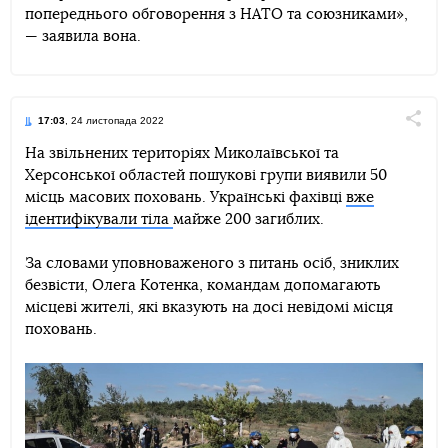
попереднього обговорення з НАТО та союзниками»,
— заявила вона.
17:03
, 24 листопада 2022
Поділи
На звільнених територіях Миколаївської та
Херсонської областей пошукові групи виявили 50
Telegram
Facebook
Twitter
місць масових поховань. Українські фахівці
вже
ідентифікували тіла
майже 200 загиблих.
За словами уповноваженого з питань осіб, зниклих
безвісти, Олега Котенка, командам допомагають
місцеві жителі, які вказують на досі невідомі місця
поховань.