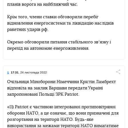
планів ворога на найближчий час.
Крім того, члени ставки обговорили перебіг
відновлення енергосистеми та ліквідацію наслідків
ракетних ударів рф.
Окремо обговорили питання стабільного звʼязку і
перехід на автономне енергоживлення.
17:31
, 24 листопада 2022
Поділи
Очільниця Міноборони Німеччини Крістін Ламбрехт
відповіла на заклик Варшави передати Україні
Telegram
Facebook
Twitter
запропоновані Польщі ЗРК Patriot.
«Ці Patriot є частиною інтегрованої протиповітряної
оборони НАТО, а це означає, що вони призначені для
розгортання на території НАТО. Будь-яке
використання за межами території НАТО вимагатиме