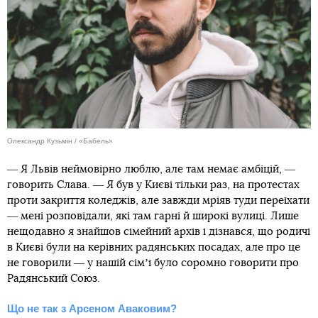
Олександр Кузьмін / «Бабель»
― Я Львів неймовірно люблю, але там немає амбіцій, ―
говорить Слава. ― Я був у Києві тільки раз, на протестах
проти закриття коледжів, але завжди мріяв туди переїхати
― мені розповідали, які там гарні й широкі вулиці. Лише
нещодавно я знайшов сімейний архів і дізнався, що родичі
в Києві були на керівних радянських посадах, але про це
не говорили ― у нашій сімʼї було соромно говорити про
Радянський Союз.
Що не так з Арсеном Аваковим?