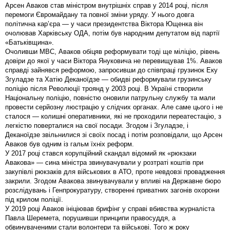
Арсен Аваков став міністром внутрішніх справ у 2014 році, після
перемоги Євромайдану та повної зміни уряду. У нього довга
політична карʼєра — у часи президентства Віктора Ющенка він
очолював Харківську ОДА, потім був народним депутатом від партії
«Батьківщина».
Очоливши МВС, Аваков обіцяв реформувати тоді ще міліцію, рівень
довіри до якої у часи Віктора Януковича не перевищував 1%. Аваков
справді зайнявся реформою, запросивши до співпраці грузинок Еку
Згуладзе та Хатію Деканоїдзе — обидві реформували грузинську
поліцію після Революції троянд у 2003 році. В Україні створили
Національну поліцію, повністю оновили патрульну службу та мали
провести серйозну люстрацію у слідчих органах. Але саме цього і не
сталося — колишні оперативники, які не проходили переатестацію, з
легкістю поверталися на свої посади. Згодом і Згуладзе, і
Деканоїдзе звільнилися зі своїх посад і потім розповідали, що Арсен
Аваков був одним із гальм їхніх реформ.
У 2017 році стався корупційний скандал відомий як «рюкзаки
Авакова» — сина міністра звинувачували у розтраті коштів при
закупівлі рюкзаків для військових в АТО, проте невдовзі провадження
закрили. Згодом Авакова звинувачували у впливі на Державне бюро
розслідувань і Генпрокуратуру, створенні приватних загонів охорони
під крилом поліції.
У 2019 році Аваков ініціював брифінг у справі вбивства журналіста
Павла Шеремета, порушивши принципи правосуддя, а
обвинуваченими стали волонтери та військові. Того ж року