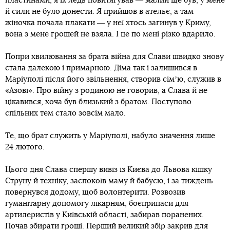
пластинами, я їх ледь повитягував ― малий ще був, у мене
й сили не було донести. Я прийшов в ательє, а там
жіночка почала плакати ― у неї хтось загинув у Криму,
вона з мене грошей не взяла. І це по мені різко вдарило.
Попри хвилювання за брата війна для Слави швидко знову
стала далекою і примарною. Діма так і залишився в
Маріуполі після його звільнення, створив сімʼю, служив в
«Азові». Про війну з родиною не говорив, а Слава й не
цікавився, хоча був близький з братом. Поступово
спільних тем стало зовсім мало.
Те, що брат служить у Маріуполі, набуло значення лише
24 лютого.
Цього дня Слава спершу вивіз із Києва до Львова кішку
Струну й техніку, заспокоїв маму й бабусю, і за тиждень
повернувся додому, щоб волонтерити. Розвозив
гуманітарну допомогу лікарням, боєприпаси для
артилеристів у Київській області, забирав поранених.
Почав збирати гроші. Перший великий збір закрив для