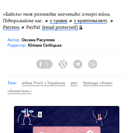
«Бабель» теж розповідає неочевидні історії війни.
Підтримайте нас: 🔸
у гривні
,🔸
у криптовалюті
, 🔸
Patreon
,
🔸
PayPal:
[email protected]
.
Автор:
Оксана Расулова
Редактор:
Юліана Скібіцька
5
Facebook
Twitter
Telegram
Viber
Теги:
війна Росії з Україною
реп
бригада «Азов»
«Азовсталь»