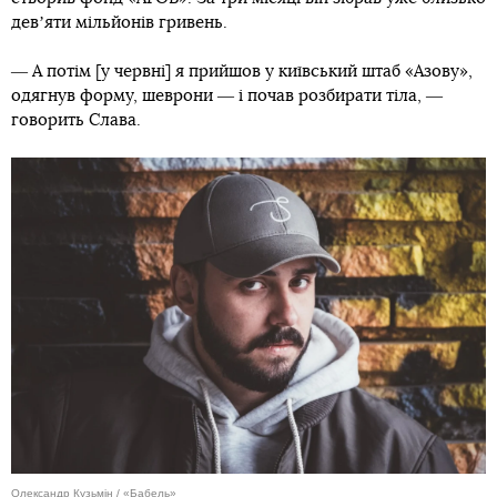
девʼяти мільйонів гривень.
― А потім [у червні] я прийшов у київський штаб «Азову»,
одягнув форму, шеврони ― і почав розбирати тіла, ―
говорить Слава.
Олександр Кузьмін / «Бабель»