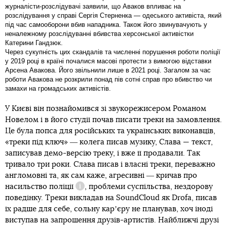
журналісти-розслідувачі заявили, що Аваков впливає на
розслідування у справі Сергія Стерненка — одеського активіста, який
під час самооборони вбив нападника. Також його звинувачують у
неналежному розслідуванні вбивства херсонської активістки
Катерини Гандзюк.
Через сукупність цих скандалів та численні порушення роботи поліції
у 2019 році в країні почалися масові протести з вимогою відставки
Арсена Авакова. Його звільнили лише в 2021 році. Загалом за час
роботи Авакова не розкрили понад пів сотні справ про вбивство чи
замахи на громадських активістів.
У Києві він познайомився зі звукорежисером Романом
Новелом і в його студії почав писати треки на замовлення.
Це була попса для російських та українських виконавців,
«треки під ключ» ― колега писав музику, Слава — текст,
записував демо-версію треку, і вже її продавали. Так
тривало три роки. Слава писав і власні треки, переважно
англомовні та, як сам каже, агресивні ― кричав про
насильство поліції
, проблеми суспільства, нездорову
Довідка
поведінку. Треки викладав на SoundCloud як Drofa, писав
їх радше для себе, сольну карʼєру не планував, хоч іноді
виступав на запрошення друзів-артистів. Найближчі друзі