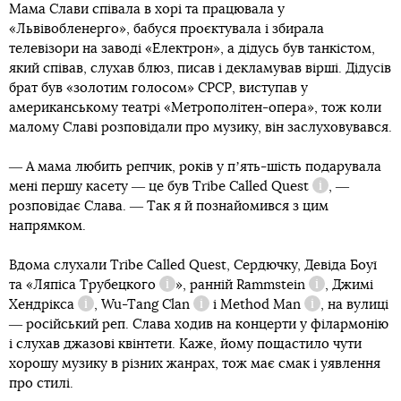
Мама Слави співала в хорі та працювала у
«Львівобленерго», бабуся проєктувала і збирала
телевізори на заводі «Електрон», а дідусь був танкістом,
який співав, слухав блюз, писав і декламував вірші. Дідусів
брат був «золотим голосом» СРСР, виступав у
американському театрі «Метрополітен-опера», тож коли
малому Славі розповідали про музику, він заслуховувався.
― А мама любить репчик, років у пʼять-шість подарувала
мені першу касету ― це був
Tribe Called Quest
, ―
Довідка
розповідає Слава. ― Так я й познайомився з цим
напрямком.
Вдома слухали Tribe Called Quest, Сердючку, Девіда Боуї
та «
Ляпіса Трубецкого
», ранній
Rammstein
,
Джимі
Довідка
Довідка
Хендрікса
,
Wu-Tang Clan
і
Method Man
, на вулиці
Довідка
Довідка
Довідка
― російський реп. Слава ходив на концерти у філармонію
і слухав джазові квінтети. Каже, йому пощастило чути
хорошу музику в різних жанрах, тож має смак і уявлення
про стилі.