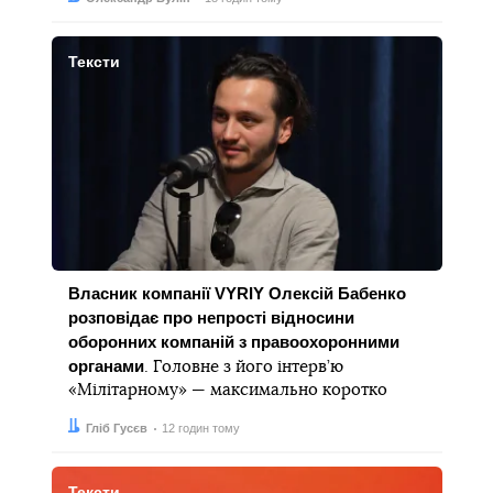
Тексти
Власник компанії VYRIY Олексій Бабенко
розповідає про непрості відносини
оборонних компаній з правоохоронними
органами
. Головне з його інтерв’ю
«Мілітарному» — максимально коротко
Автор:
Дата:
Гліб Гусєв
12 годин тому
Тексти