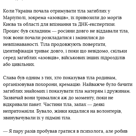
Коли Україна почала отримувати тіла загиблих у
Маріуполі, зокрема «азовців», їх привозили до моргів
Києва та області для впізнання та ДНК-експертизи.
Процес був складним ― росіяни довго не віддавали тіла,
тож вони почали розкладатися і змінилися до
невпізнаваності. Тіла продовжують повертати,
ідентифікація триває довго, і поки що невідомо, скільки
серед загиблих «азовців», військових інших підрозділів
або цивільних.
Слава був одним з тих, хто показував тіла родинам,
організовував похорони, кремацію. Найважче було бачити
загиблих знайомих і показувати тіла матерям і дружинам.
Зазвичай вони трималися аж до моменту, поки не
відкривали пакет. Частини тіла, запах ― деякі
непритомніли. Бувало, жінки кидалися на волонтерів,
звинувачували їх у підміні тіла.
― Я пару разів пробував гратися в психолога, але робив