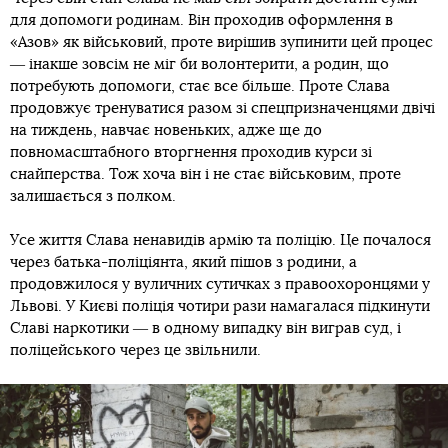
для допомоги родинам. Він проходив оформлення в
«Азов» як військовий, проте вирішив зупинити цей процес
― інакше зовсім не міг би волонтерити, а родин, що
потребують допомоги, стає все більше. Проте Слава
продовжує тренуватися разом зі спецпризначенцями двічі
на тиждень, навчає новеньких, адже ще до
повномасштабного вторгнення проходив курси зі
снайперства. Тож хоча він і не стає військовим, проте
залишається з полком.
Усе життя Слава ненавидів армію та поліцію. Це почалося
через батька-поліціянта, який пішов з родини, а
продовжилося у вуличних сутичках з правоохоронцями у
Львові. У Києві поліція чотири рази намагалася підкинути
Славі наркотики ― в одному випадку він виграв суд, і
поліцейського через це звільнили.