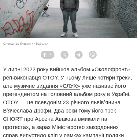
Олександр Кузьмін / «Бабель»
5
Facebook
Twitter
Telegram
Viber
У липні 2022 року вийшов альбом «Околофронт»
реп-виконавця OTOY. У ньому лише чотири треки,
але
музичне видання «СЛУХ»
уже називає його
претендентом на головний альбом року в Україні.
OTOY — це псевдонім 23-річного львівʼянина
Вʼячеслава Дрофи. Два роки тому його трек
CHORT про Арсена Авакова вмикали на
протестах, а зараз Міністерство закордонних
справ
випустило кліп
у рамках кампанії подяки