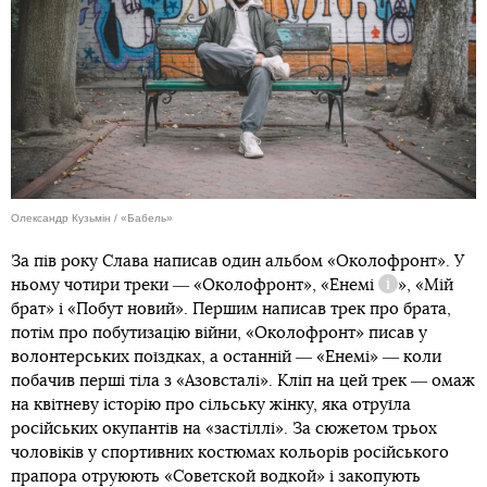
Олександр Кузьмін / «Бабель»
За пів року Слава написав один альбом «Околофронт». У
ньому чотири треки ― «Околофронт», «
Енемі
», «Мій
Довідка
брат» і «Побут новий». Першим написав трек про брата,
потім про побутизацію війни, «Околофронт» писав у
волонтерських поїздках, а останній ― «Енемі» ― коли
побачив перші тіла з «Азовсталі». Кліп на цей трек ― омаж
на квітневу історію про сільську жінку, яка отруїла
російських окупантів на «застіллі». За сюжетом трьох
чоловіків у спортивних костюмах кольорів російського
прапора отруюють «Советской водкой» і закопують