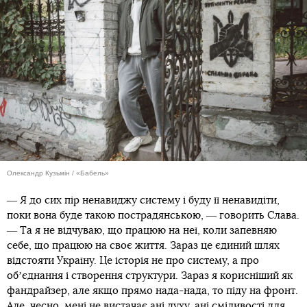
Олександр Кузьмін / «Бабель»
― Я до сих пір ненавиджу систему і буду її ненавидіти,
поки вона буде такою пострадянською, ― говорить Слава.
― Та я не відчуваю, що працюю на неї, коли запевняю
себе, що працюю на своє життя. Зараз це єдиний шлях
відстояти Україну. Це історія не про систему, а про
обʼєднання і створення структури. Зараз я корисніший як
фандрайзер, але якщо прямо нада-нада, то піду на фронт.
Але, чесно, мені не вистачає ані духу, ані сміливості для