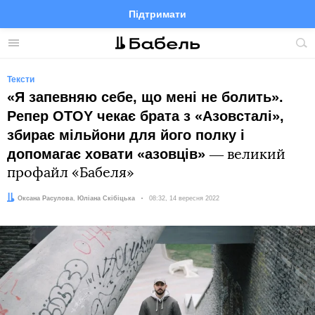
Підтримати
Facebook
Telegram
Twitter
Instagram
Меню
По
по
сай
Тексти
«Я запевняю себе, що мені не болить».
Репер OTOY чекає брата з «Азовсталі»,
збирає мільйони для його полку і
допомагає ховати «азовців»
― великий
профайл «Бабеля»
Автор:
Редактор:
Оксана Расулова
Юліана Скібіцька
Дата:
08:32, 14 вересня 2022