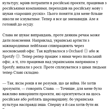
культуру, мріяв потрапити в російські проєкти, працював з
російськими компаніями, переходив на російську мову і
шукав «хароших рускіх». Цього поняття для мене більше
ніколи не існуватиме. Тепер я все це зненавидів. Але я
готовий до осуду.
Слава не шукає виправдань, проте деяким речам може
дати пояснення. Наприклад, українські артисти з
міжнародними лейблами співпрацюють через
московський офіс. Так відбувалося з
Orchard
або ж
Довідка
Spotify
. Тепер репер працює з ними через польський
Довідка
офіс, а ті, хто працював над українським напрямком у
Spotify, виїхали з росії. Проте спілкуватися з цими людьми
тепер Славі складно.
― Так, вісім років я не розумів, що це війна. Не хотів
зрозуміти, ― говорить Слава. ― Точніше, для мене було
важливо викорінити проєкти, які орієнтуються на щось
російське або роблять шароварщину, бо українська
культура насправді інша. Спершу я й сам хотів бути як