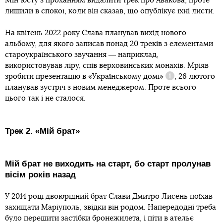
Мінʼюсту з проханням видалити трек про Авакова, проте
лишили в спокої, коли він сказав, що опублікує їхні листи.
На квітень 2022 року Слава планував вихід нового
альбому, для якого записав понад 20 треків з елементами
староукраїнського звучання ― наприклад,
використовував ліру, спів верховинських монахів. Мріяв
зробити презентацію в
«Українському домі»
, 26 лютого
Довідка
планував зустріч з новим менеджером. Проте всього
цього так і не сталося.
Трек 2. «Мій брат»
Мій брат не виходить на старт, бо старт пролунав
вісім років назад
У 2014 році двоюрідний брат Слави Дмитро Лисень поїхав
захищати Маріуполь, звідки він родом. Напередодні треба
було перешити застібки бронежилета, і піти в ательє