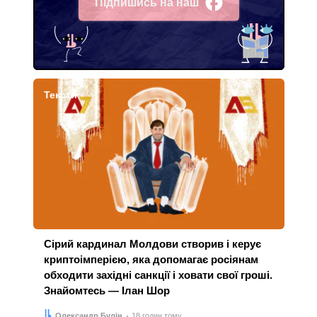
Підпишись на наш
Facebook
Тексти
Сірий кардинал Молдови створив і керує
криптоімперією, яка допомагає росіянам
обходити західні санкції і ховати свої гроші.
Знайомтесь — Ілан Шор
Автор:
Дата:
Олександр Булін
18 годин тому