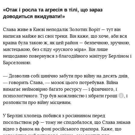
«Отак і росла та агресія в тілі, що зараз
доводиться вкидувати!»
Слава живе в Києві неподалік Золотих Воріт — тут він
написав майже всі свої треки. Він каже, що хоче, аби вся
країна була такою ж, як цей район — безпечною, зручною,
мистецькою, без сліду «руского міра». Він лише
нещодавно повернувся з благодійного мінітуру Берліном і
Барселоною.
― Дозволив собі цинічно забути про війну на десять днів,
― говорить Слава, ― мозок цього потребував. Війна
вимагає неймовірно багато ресурсу ― і фізичного, і
психологічного. Тур був можливістю і зібрати
гроші
, і
Довідк
розповісти про війну місцевим.
У Берліні хлопець побився з росіянином перед
посольством рф — тому не сподобалося, що Слава знімав
відео з факом на фоні російського прапора. Каже, що