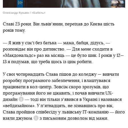
Олександр Кузьмін / «Бабель»
Славі 23 роки. Він львівʼянин, переїхав до Києва шість
років тому.
― Я жив у сімʼї без батька ― мама, бабця, дідусь, ―
розповідає він про дитинство. ― Для мене сходити в
«Макдональдс» раз на місяць ― це було шик. І років у 12—
13 я подумав, що треба щось із цим робити.
У свої чотирнадцять Слава пішов до коледжу — вивчати
розробку програмного забезпечення, і влаштувався
працювати в кол-центр. Зовсім скоро зрозумів, що
програмування його не цікавить, і почав вивчати
UX-
дизайн
― тоді він тільки зʼявився в Україні і називався
Довідка
«вебдизайном». У пʼятнадцять, не зізнавшись про вік,
Слава пройшов співбесіду у львівську IT-компанію ― його
взяли
джуном
з письмовим дозволом від мами.
Довідка