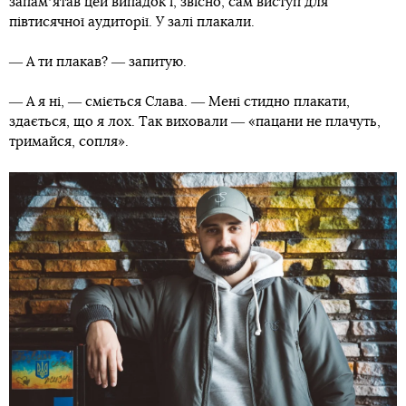
запамʼятав цей випадок і, звісно, сам виступ для
півтисячної аудиторії. У залі плакали.
― А ти плакав? ― запитую.
― А я ні, ― сміється Слава. ― Мені стидно плакати,
здається, що я лох. Так виховали ― «пацани не плачуть,
тримайся, сопля».