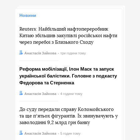
Новини
Reuters: Найбільший нафтопереробник
Китаю збільшив закупівлі російської нафти
через перебої з Близького Сходу
Автор:
Дата:
Анастасія Зайкова
три години тому
Реформа мобілізації, Ілон Маск та запуск
української балістики. Головне з подкасту
Федорова та Стерненка
Автор:
Дата:
Анастасія Зайкова
4 години тому
До суду передали справу Коломойського
та ще пʼятьох фігурантів. Їх звинувачують у
заволодінні 9,2 млрд грн банку
Автор:
Дата:
Анастасія Зайкова
5 годин тому