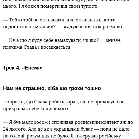
цього. І я боюся померти від своєї тупості.
― Тобто тобі не ок плакати, але ок визнати, що ти
недостатньо сміливий? ― згадую я початок розмови.
― Ну а що я буду себе намахувати, чи що? ― знизує
плечима Слава і посміхається.
Трек 4. «Енемі»
Нам не страшно, хіба шо трохи тошно
Попри те, що Слава робить зараз, він не приховує і не
прикрашає себе колишнього.
― Я був малоросом і споживав російський контент аж до
24 лютого. Але це як з українцями буває ― поки не дало
по голові, розуміння не було. Я толерував російську