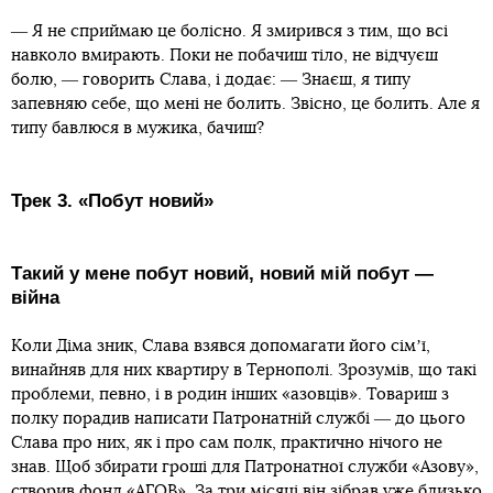
― Я не сприймаю це болісно. Я змирився з тим, що всі
навколо вмирають. Поки не побачиш тіло, не відчуєш
болю, ― говорить Слава, і додає: ― Знаєш, я типу
запевняю себе, що мені не болить. Звісно, це болить. Але я
типу бавлюся в мужика, бачиш?
Трек 3. «Побут новий»
Такий у мене побут новий, новий мій побут ―
війна
Коли Діма зник, Слава взявся допомагати його сімʼї,
винайняв для них квартиру в Тернополі. Зрозумів, що такі
проблеми, певно, і в родин інших «азовців». Товариш з
полку порадив написати Патронатній службі ― до цього
Слава про них, як і про сам полк, практично нічого не
знав. Щоб збирати гроші для Патронатної служби «Азову»,
створив фонд «АГОВ». За три місяці він зібрав уже близько