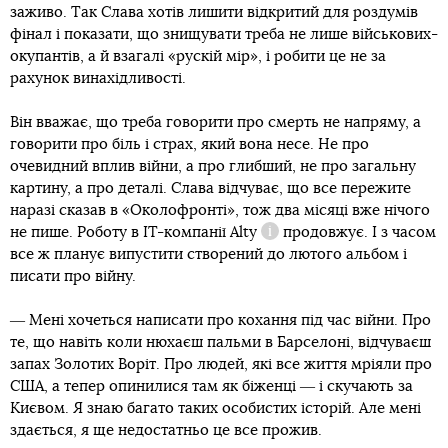
заживо. Так Слава хотів лишити відкритий для роздумів
фінал і показати, що знищувати треба не лише військових-
окупантів, а й взагалі «рускій мір», і робити це не за
рахунок винахідливості.
Він вважає, що треба говорити про смерть не напряму, а
говорити про біль і страх, який вона несе. Не про
очевидний вплив війни, а про глибший, не про загальну
картину, а про деталі. Слава відчуває, що все пережите
наразі сказав в «Околофронті», тож два місяці вже нічого
не пише. Роботу в IT-компанії
Alty
продовжує. І з часом
Довідка
все ж планує випустити створений до лютого альбом і
писати про війну.
― Мені хочеться написати про кохання під час війни. Про
те, що навіть коли нюхаєш пальми в Барселоні, відчуваєш
запах Золотих Воріт. Про людей, які все життя мріяли про
США, а тепер опинилися там як біженці ― і скучають за
Києвом. Я знаю багато таких особистих історій. Але мені
здається, я ще недостатньо це все прожив.