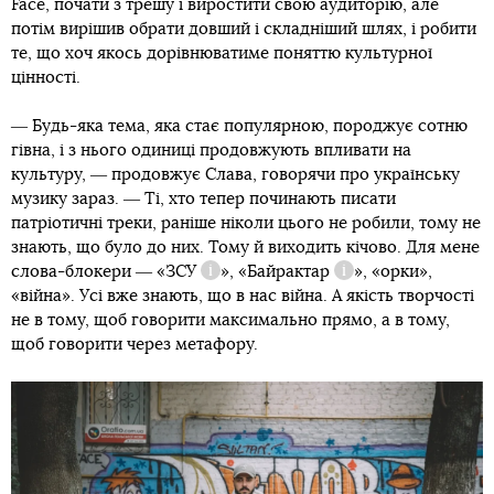
Face, почати з трешу і виростити свою аудиторію, але
потім вирішив обрати довший і складніший шлях, і робити
те, що хоч якось дорівнюватиме поняттю культурної
цінності.
― Будь-яка тема, яка стає популярною, породжує сотню
гівна, і з нього одиниці продовжують впливати на
культуру, ― продовжує Слава, говорячи про українську
музику зараз. ― Ті, хто тепер починають писати
патріотичні треки, раніше ніколи цього не робили, тому не
знають, що було до них. Тому й виходить кічово. Для мене
слова-блокери ― «
ЗСУ
», «
Байрактар
», «орки»,
Довідка
Довідка
«війна». Усі вже знають, що в нас війна. А якість творчості
не в тому, щоб говорити максимально прямо, а в тому,
щоб говорити через метафору.