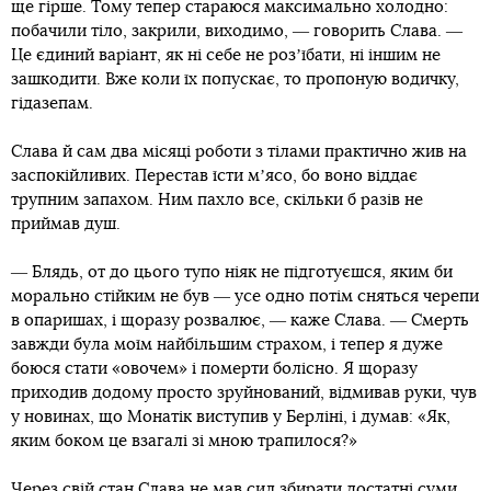
ще гірше. Тому тепер стараюся максимально холодно:
побачили тіло, закрили, виходимо, ― говорить Слава. ―
Це єдиний варіант, як ні себе не розʼїбати, ні іншим не
зашкодити. Вже коли їх попускає, то пропоную водичку,
гідазепам.
Слава й сам два місяці роботи з тілами практично жив на
заспокійливих. Перестав їсти мʼясо, бо воно віддає
трупним запахом. Ним пахло все, скільки б разів не
приймав душ.
― Блядь, от до цього тупо ніяк не підготуєшся, яким би
морально стійким не був ― усе одно потім сняться черепи
в опаришах, і щоразу розвалює, ― каже Слава. ― Смерть
завжди була моїм найбільшим страхом, і тепер я дуже
боюся стати «овочем» і померти болісно. Я щоразу
приходив додому просто зруйнований, відмивав руки, чув
у новинах, що Монатік виступив у Берліні, і думав: «Як,
яким боком це взагалі зі мною трапилося?»
Через свій стан Слава не мав сил збирати достатні суми