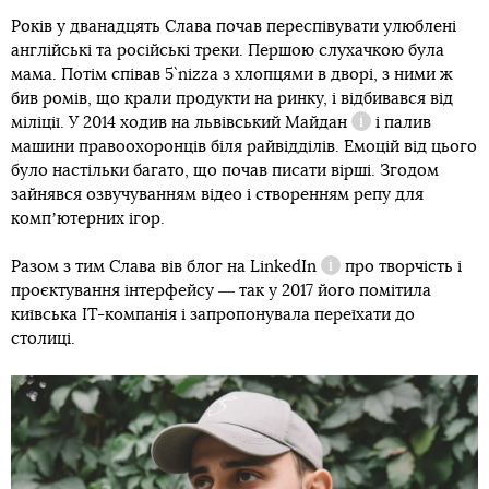
Років у дванадцять Слава почав переспівувати улюблені
англійські та російські треки. Першою слухачкою була
мама. Потім співав 5`nizza з хлопцями в дворі, з ними ж
бив ромів, що крали продукти на ринку, і відбивався від
міліції. У 2014 ходив на
львівський Майдан
і палив
Довідка
машини правоохоронців біля райвідділів. Емоцій від цього
було настільки багато, що почав писати вірші. Згодом
зайнявся озвучуванням відео і створенням репу для
компʼютерних ігор.
Разом з тим Слава вів блог на
LinkedIn
про творчість і
Довідка
проєктування інтерфейсу ― так у 2017 його помітила
київська IT-компанія і запропонувала переїхати до
столиці.