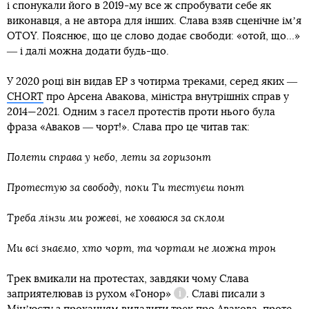
і спонукали його в 2019-му все ж спробувати себе як
виконавця, а не автора для інших. Слава взяв сценічне імʼя
OTOY. Пояснює, що це слово додає свободи: «отой, що…»
― і далі можна додати будь-що.
У 2020 році він видав ЕР з чотирма треками, серед яких ―
CHORT
про Арсена Авакова, міністра внутрішніх справ у
2014—2021. Одним з гасел протестів проти нього була
фраза «Аваков ― чорт!». Слава про це читав так:
Полети справа у небо, лети за горизонт
Протестую за свободу, поки Ти тестуєш понт
Треба лінзи ми рожеві, не ховаюся за склом
Ми всі знаємо, хто чорт, та чортам не можна трон
Трек вмикали на протестах, завдяки чому Слава
заприятелював із
рухом «Гонор»
. Славі писали з
Довідка