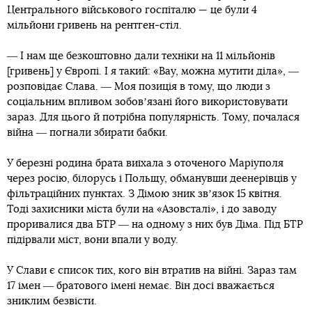
Центрального військового госпіталю — це були 4
мільйони гривень на рентген-стіл.
― І нам ще безкоштовно дали техніки на 11 мільйонів
[гривень] у Європі. І я такий: «Вау, можна мутити діла», ―
розповідає Слава. ― Моя позиція в тому, що люди з
соціальним впливом зобовʼязані його використовувати
зараз. Для цього й потрібна популярність. Тому, почалася
війна ― погнали збирати бабки.
У березні родина брата виїхала з оточеного Маріуполя
через росію, білорусь і Польщу, обманувши деенерівців у
фільтраційних пунктах. З Дімою зник звʼязок 15 квітня.
Тоді захисники міста були на «Азовсталі», і до заводу
проривалися два БТР ― на одному з них був Діма. Під БТР
підірвали міст, вони впали у воду.
У Слави є список тих, кого він втратив на війні. Зараз там
17 імен ― братового імені немає. Він досі вважається
зниклим безвісти.