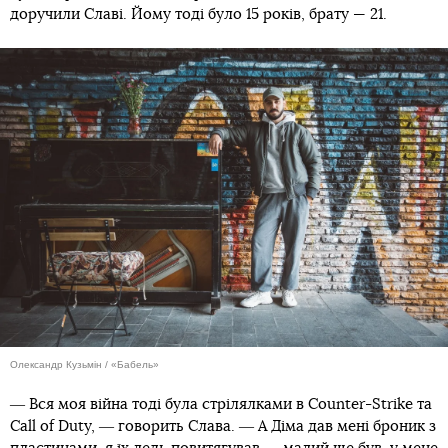
доручили Славі. Йому тоді було 15 років, брату — 21.
Олександр Кузьмін / «Бабель»
― Вся моя війна тоді була стрілялками в Counter-Strike та
Call of Duty, ― говорить Слава. ― А Діма дав мені броник з