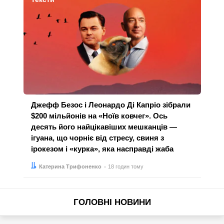
Джефф Безос і Леонардо Ді Капріо зібрали
$200 мільйонів на «Ноїв ковчег». Ось
десять його найцікавіших мешканців —
ігуана, що чорніє від стресу, свиня з
ірокезом і «курка», яка насправді жаба
Автор:
Дата:
Катерина Трифоненко
18 годин тому
ГОЛОВНІ НОВИНИ